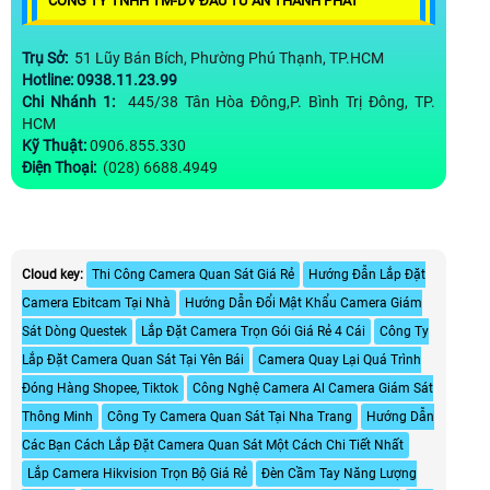
CÔNG TY TNHH TM-DV ĐẦU TƯ AN THÀNH PHÁT
Trụ Sở:
51 Lũy Bán Bích, Phường Phú Thạnh, TP.HCM
Hotline: 0938.11.23.99
Chi Nhánh 1:
445/38 Tân Hòa Đông,P. Bình Trị Đông, TP.
HCM
Kỹ Thuật:
0906.855.330
Điện Thoại:
(028) 6688.4949
Cloud key:
Thi Công Camera Quan Sát Giá Rẻ
Hướng Đẫn Lắp Đặt
Camera Ebitcam Tại Nhà
Hướng Dẫn Đổi Mật Khẩu Camera Giám
Sát Dòng Questek
Lắp Đặt Camera Trọn Gói Giá Rẻ 4 Cái
Công Ty
Lắp Đặt Camera Quan Sát Tại Yên Bái
Camera Quay Lại Quá Trình
Đóng Hàng Shopee, Tiktok
Công Nghệ Camera Al Camera Giám Sát
Thông Minh
Công Ty Camera Quan Sát Tại Nha Trang
Hướng Dẫn
Các Bạn Cách Lắp Đặt Camera Quan Sát Một Cách Chi Tiết Nhất
Lắp Camera Hikvision Trọn Bộ Giá Rẻ
Đèn Cầm Tay Năng Lượng