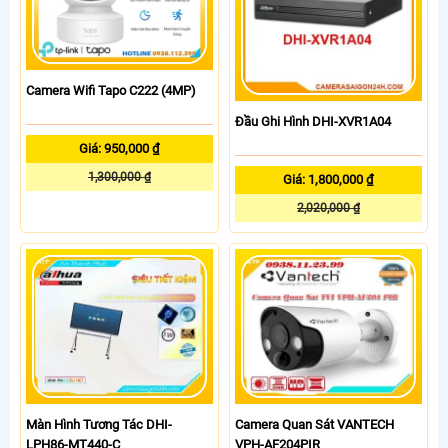
Camera Wifi Tapo C222 (4MP)
Đầu Ghi Hình DHI-XVR1A04
Giá: 950,000 ₫
1,300,000 ₫
Giá: 1,800,000 ₫
2,020,000 ₫
Màn Hình Tương Tác DHI-
Camera Quan Sát VANTECH
LPH86-MT440-C
VPH-AF204PIR