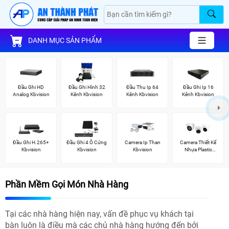
DANH MỤC SẢN PHẨM
Đầu Ghi HD
Đầu Ghi Hình 32
Đầu Thu Ip 64
Đầu Ghi Ip 16
Analog Kbvision
Kênh Kbvision
Kênh Kbvision
Kênh Kbvision
Đầu Ghi H.265+
Đầu Ghi 4 Ổ Cứng
Camera Ip Than
Camera Thiết Kế
Kbvision
Kbvision
Kbvision
Nhựa Plastic
Kbvision
Phần Mềm Gọi Món Nhà Hàng
Tại các nhà hàng hiện nay, vấn đề phục vụ khách tại
bàn luôn là điều mà các chủ nhà hàng hướng đến bởi