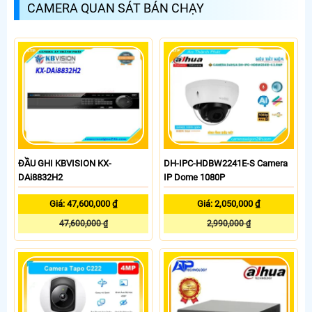
CAMERA QUAN SÁT BÁN CHẠY
ĐẦU GHI KBVISION KX-
DH-IPC-HDBW2241E-S Camera
DAi8832H2
IP Dome 1080P
Giá: 47,600,000 ₫
Giá: 2,050,000 ₫
47,600,000 ₫
2,990,000 ₫