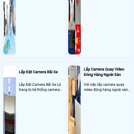
Lắp Camera Quay Video
Lắp Đặt Camera Bãi Xe
Đóng Hàng Ngoài Sàn
Lắp Đặt Camera Bãi Xe Là
Với việc lắp camera quay
trang bị hệ thống camera
video đóng hàng ngoài sàn
nhận diện biển số tại khu
thì đây là một giải pháp
vực cổng của các bãi giữ xe
camera cực kì cần thiết cho
kết hợp với phần mềm quản
các shop kinh doanh online
lý để ghi nhận lượt xe ra vào
đều nên sử dụng để có thể
chụp hình thông tin xe và
bảo vệ quyền lợi shop tránh
biển số lưu trực tiếp về máy
được các tình trạng bị đánh
tinh trạm để nhân viên tiện
mất cắp hàng hóa
đối soát, tính tiền xe xe ra