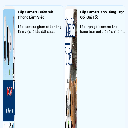
Lắp Camera Giám Sát
Lắp Camera Kho Hàng Trọn
Phòng Làm Việc
Gói Giá Tốt
Lắp camera giám sát phòng
Lắp trọn gói camera kho
làm việc là lắp đặt các
hàng trọn gói giá rẻ chỉ từ 4
camera ghi hình ảnh sắc nét
triệu đồng sở hữu ngày trọn
và âm thanh trong phòng
bộ gồm 4 camera, 1 đầu ghi
làm việc với mục đích giám
hình, ổ cứng, switch mang
sát quá trình làm việc của
đến giải pháp giám sát kho
nhân viên, bảo vệ tài sản,
hàng 24/7 ổn định với độ
theo dõi an ninh trong thời
sắc nét cao
gian thực qua điện thoại
hoặc máy tính từ xa