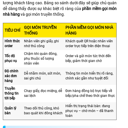
lượng khách tăng cao. Bảng so sánh dưới đây sẽ giúp chủ quán
dễ dàng thấy được sự khác biệt rõ ràng của
phần mềm gọi món
nhà hàng
và gọi món truyền thống.
GỌI MÓN TRUYỀN
PHẦN MỀM GỌI MÓN NHÀ
TIÊU CHÍ
THỐNG
HÀNG
Hình thức
Nhân viên ghi giấy, ghi
Khách quét QR hoặc nhân viên
order
nhớ thủ công
order trực tiếp trên điện thoại
Chậm khi quán đông,
Tốc độ
Order và gửi món tức thời đến
phụ thuộc số lượng
phục vụ
bếp, giảm thời gian chờ
nhân viên
Độ chính
Dễ nhầm món, sót món,
Thông tin món hiển thị rõ ràng,
xác đơn
sai ghi chú
chính xác gần như tuyệt đối
hàng
Truyền
Chạy giấy, đọc miệng, dễ
Đơn hàng đồng bộ trực tiếp về
thông tin
sai lệch
bếp/pha chế theo thời gian thực
tới bếp
Hiển thị trạng thái bàn: đang
Quản lý
Theo dõi thủ công, khó
phục vụ – chờ món – đã thanh
bàn
bao quát khi đông khách
toán