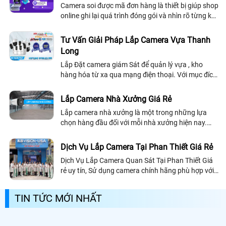
Camera soi được mã đơn hàng là thiết bị giúp shop
online ghi lại quá trình đóng gói và nhìn rõ từng ký
tự trên tem vận chuyển, hỗ trợ kiểm soát hàng
hóa, giảm nhầm lẫn và truy xuất video nhanh khi
Tư Vấn Giải Pháp Lắp Camera Vựa Thanh
xử lý khiếu nại
Long
Lắp Đặt camera giám Sát để quản lý vựa , kho
hàng hóa từ xa qua mạng điện thoại. Với mục đích
giảm bớt Thời gian đáng kể cho bạn và mang lại
hiệu quả cao cho công việc, cũng như giám sát
Lắp Camera Nhà Xưởng Giá Rẻ
công nhân làm việc, hoạt động vận chuyển và giao
Lắp camera nhà xưởng là một trong những lựa
nhận thường xuyên
chọn hàng đầu đối với mỗi nhà xưởng hiện nay.
Chúng giúp cho bạn có thể giám sát mọi hoạt
động trong kho xưởng một cách dễ dàng mà
Dịch Vụ Lắp Camera Tại Phan Thiết Giá Rẻ
không cần có mặt tại đó
Dịch Vụ Lắp Camera Quan Sát Tại Phan Thiết Giá
rẻ uy tín, Sử dụng camera chính hãng phù hợp với
vị trí địa lý tại Phan Thiết Bình Thuận Đảm bảo
chính sách bảo hành và dịch vụ sau...
TIN TỨC MỚI NHẤT