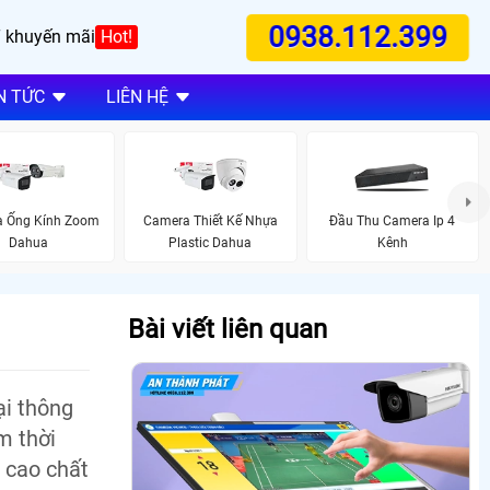
0938.112.399
 khuyến mãi
Hot!
N TỨC
LIÊN HỆ
 Ống Kính Zoom
Camera Thiết Kế Nhựa
Đầu Thu Camera Ip 4
Dahua
Plastic Dahua
Kênh
Bài viết liên quan
ại thông
m thời
 cao chất