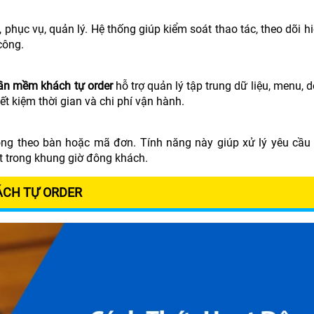
 phục vụ, quản lý. Hệ thống giúp kiểm soát thao tác, theo dõi h
công.
ần mềm khách tự order
hỗ trợ quản lý tập trung dữ liệu, menu, 
ết kiệm thời gian và chi phí vận hành.
óng theo bàn hoặc mã đơn. Tính năng này giúp xử lý yêu cầu 
ệt trong khung giờ đông khách.
ÁCH TỰ ORDER