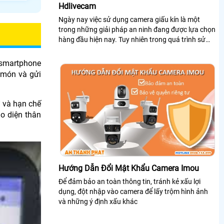
Hdlivecam
Ngày nay việc sử dụng camera giấu kín là một
trong những giải pháp an ninh đang được lựa chọn
hàng đầu hiện nay. Tuy nhiên trong quá trình sử
dụng thì đa số người dùng đang gặp nhiều khó
khăn trong việc cài đặt, đặc biệt là phần mềm
 smartphone
HDlivecam
 món và gửi
ự và hạn chế
o diện thân
Hướng Dẫn Đổi Mật Khẩu Camera Imou
Để đảm bảo an toàn thông tin, tránh kẻ xấu lợi
dụng, đột nhập vào camera để lấy trộm hình ảnh
và những ý định xấu khác