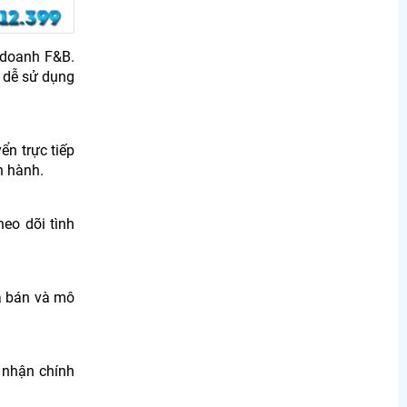
 doanh F&B.
, dễ sử dụng
ển trực tiếp
n hành.
heo dõi tình
iá bán và mô
i nhận chính