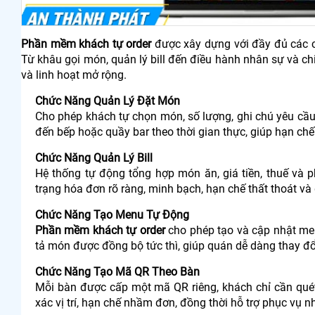
Phần mềm khách tự order
được xây dựng với đầy đủ các c
Từ khâu gọi món, quản lý bill đến điều hành nhân sự và ch
và linh hoạt mở rộng.
Chức Năng Quản Lý Đặt Món
Cho phép khách tự chọn món, số lượng, ghi chú yêu cầu 
đến bếp hoặc quầy bar theo thời gian thực, giúp hạn chế
Chức Năng Quản Lý Bill
Hệ thống tự động tổng hợp món ăn, giá tiền, thuế và ph
trạng hóa đơn rõ ràng, minh bạch, hạn chế thất thoát và 
Chức Năng Tạo Menu Tự Động
Phần mềm khách tự order
cho phép tạo và cập nhật men
tả món được đồng bộ tức thì, giúp quán dễ dàng thay đ
Chức Năng Tạo Mã QR Theo Bàn
Mỗi bàn được cấp một mã QR riêng, khách chỉ cần quét 
xác vị trí, hạn chế nhầm đơn, đồng thời hỗ trợ phục vụ 