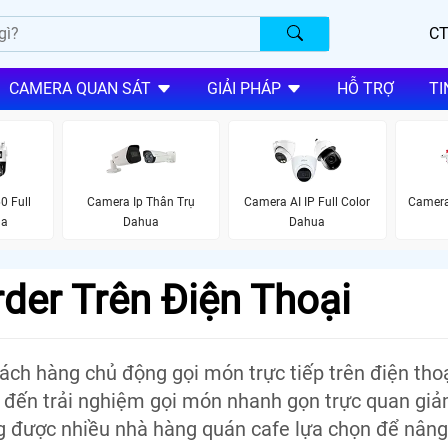
CT
CAMERA QUAN SÁT
GIẢI PHÁP
HỖ TRỢ
TI
0 Full
Camera Ip Thân Trụ
Camera AI IP Full Color
Camera
ua
Dahua
Dahua
er Trên Điện Thoại
ch hàng chủ động gọi món trực tiếp trên điện tho
đến trải nghiệm gọi món nhanh gọn trực quan giả
ớng được nhiều nhà hàng quán cafe lựa chọn để nâng