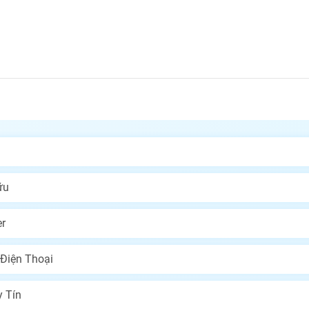
ữu
r
 Điện Thoại
 Tín