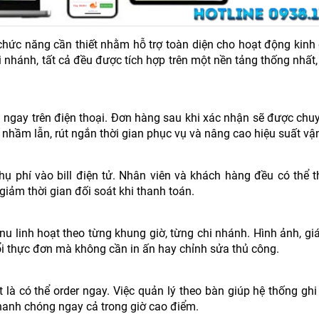
hức năng cần thiết nhằm hỗ trợ toàn diện cho hoạt động kinh
i nhánh, tất cả đều được tích hợp trên một nền tảng thống nhất
ngay trên điện thoại. Đơn hàng sau khi xác nhận sẽ được chuy
 nhầm lẫn, rút ngắn thời gian phục vụ và nâng cao hiệu suất vậ
ụ phí vào bill điện tử. Nhân viên và khách hàng đều có thể t
giảm thời gian đối soát khi thanh toán.
u linh hoạt theo từng khung giờ, từng chi nhánh. Hình ảnh, g
ổi thực đơn mà không cần in ấn hay chỉnh sửa thủ công.
là có thể order ngay. Việc quản lý theo bàn giúp hệ thống gh
nhanh chóng ngay cả trong giờ cao điểm.