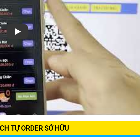
Xem video
CH TỰ ORDER SỞ HỮU