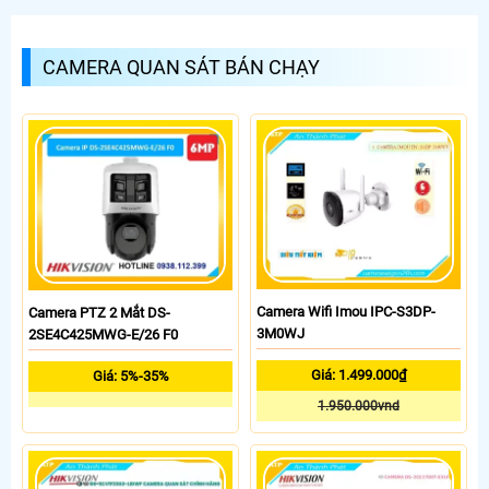
CAMERA QUAN SÁT BÁN CHẠY
Camera Wifi Imou IPC-S3DP-
Camera PTZ 2 Mắt DS-
3M0WJ
2SE4C425MWG-E/26 F0
Giá: 1.499.000₫
Giá: 5%-35%
1.950.000vnd