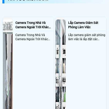
Camera Trong Nhà Và
Lắp Camera Giám Sát
Camera Ngoài Trời Khác
Phòng Làm Việc
Nhau Như Thế Nào
Camera Trong Nhà Và
Lắp camera giám sát phòng
Camera Ngoài Trời Khác
làm việc là lắp đặt các
Nhau ở tính năng chống
camera ghi hình ảnh sắc nét
nước và chống bụi của
và âm thanh trong phòng
camera
làm việc với mục đích giám
sát quá trình làm việc của
nhân viên, bảo vệ tài sản,
theo dõi an ninh trong thời
gian thực qua điện thoại
hoặc máy tính từ xa