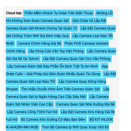
Cloud key:
Phần Mềm Khách Tự Order Trên Điện Thoại
Những Lỗi
Khi Không Xem Được Camera Quan Sát
Sửa Chữa Và Lắp Đặt
Camera Quan Sát Nhanh Chóng Tại Quận 10
Lắp Đặt Camera Quan
Sát Chống Trộm Wifi Gia Đình Hiệu Quả
Lắp Camera Loại Nào Tốt
Nhất
Camera Chính Hãng Giá Rẻ
Phân Phối Camera Vantech
Chính Hãng
Lắp Khóa Cửa Vân Tay Văn Phòng
Lắp Camera Quan
Sát Giá Rẻ Tại Tphcm
Lắp Đặt Camera Quan Sát Cho Văn Phòng
Lắp Camera Giám Sát Góp Phần Ổn Định Trật Tự An Ninh
App
Order Cafe – Giải Pháp Gọi Món Được Nhiều Quán Tin Dùng
Lắp Đặt
Camera Quan Sát Loại Nào Tốt
Lắp Camera Quay Đóng Hàng
Shopee
Tìm Hiểu Chuẩn Hình Ảnh Trên Camera Giám Sát
Lắp
Camera Quan Sat Ip Ngân Hàng Cao Cấp Siêu Nét
Lắp Camera
Giám Sát Nhân Viên Cao Cấp
Camera Quan Sát Nhà Xưởng Giá Rẻ
Lắp Camera Công Trình Full Hd
Lắp Đặt Camera Kho Hàng Giá Rẻ
Full Hd
Bộ Camera Kho Xưởng Có Màu Ban Đêm
BỘ KIT HILOOK
IK-4042BH-MH/W(B)
Trọn Bộ Camera Ip Wifi Quay Xoay 360 Độ