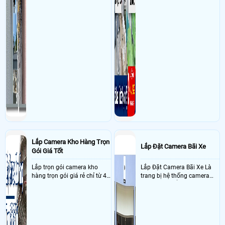
Lắp Camera Kho Hàng Trọn
Lắp Đặt Camera Bãi Xe
Gói Giá Tốt
Lắp trọn gói camera kho
Lắp Đặt Camera Bãi Xe Là
hàng trọn gói giá rẻ chỉ từ 4
trang bị hệ thống camera
triệu đồng sở hữu ngày trọn
nhận diện biển số tại khu
bộ gồm 4 camera, 1 đầu ghi
vực cổng của các bãi giữ xe
hình, ổ cứng, switch mang
kết hợp với phần mềm quản
đến giải pháp giám sát kho
lý để ghi nhận lượt xe ra vào
hàng 24/7 ổn định với độ
chụp hình thông tin xe và