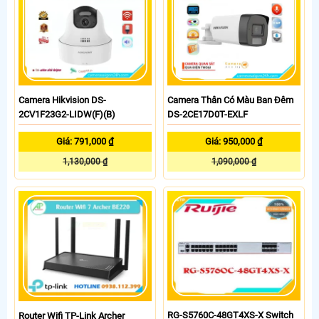
Camera Hikvision DS-
Camera Thân Có Màu Ban Đêm
2CV1F23G2-LIDW(F)(B)
DS-2CE17D0T-EXLF
Giá: 791,000 ₫
Giá: 950,000 ₫
1,130,000 ₫
1,090,000 ₫
RG-S5760C-48GT4XS-X Switch
Router Wifi TP-Link Archer