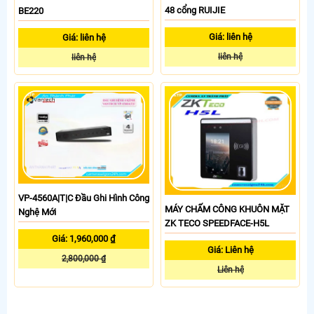
48 cổng RUIJIE
BE220
Giá: liên hệ
Giá: liên hệ
liên hệ
liên hệ
VP-4560A|T|C Đầu Ghi Hình Công
MÁY CHẤM CÔNG KHUÔN MẶT
Nghệ Mới
ZK TECO SPEEDFACE-H5L
Giá: 1,960,000 ₫
Giá: Liên hệ
2,800,000 ₫
Liên hệ