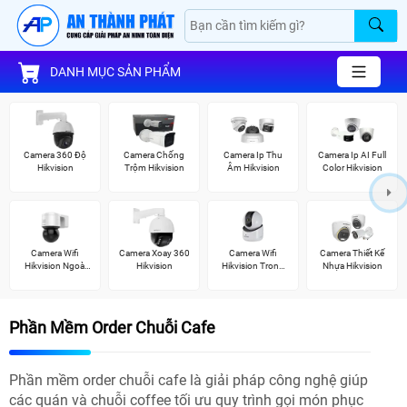
DANH MỤC SẢN PHẨM
Camera 360 Độ
Camera Chống
Camera Ip Thu
Camera Ip AI Full
Hikvision
Trộm Hikvision
Âm Hikvision
Color Hikvision
Camera Wifi
Camera Xoay 360
Camera Wifi
Camera Thiết Kế
Hikvision Ngoài
Hikvision
Hikvision Trong
Nhựa Hikvision
Trời 360
Nhà
Phần Mềm Order Chuỗi Cafe
Phần mềm order chuỗi cafe là giải pháp công nghệ giúp
các quán và chuỗi coffee tối ưu quy trình gọi món phục