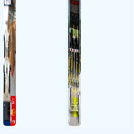
sắc nét cao
biển số lưu trực tiếp về máy
tinh trạm để nhân viên tiện
đối soát, tính tiền xe xe ra
khỏi bãi