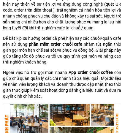
hiện nay thiên về sự tiện lợi và ứng dụng công nghệ (quét QR
code, order trên điện thoại ), trải nghiệm cá nhân hóa tiện lợi và
nhanh chóng phục vụ chu đáo và không xảy ra sai sót. Người trẻ
sẵn sàng chi nhiều hơn cho chất lượng phục vụ mang lại sự hài
lòng tuyệt đối khi trãi nghiệm cafe tại chuỗi/ quán.
Để bắt kịp xu hướng order cà phê hiện nay các chuỗi/quán cafe
nên sử dụng
phần mềm order chuỗi cafe
nhằm rút ngắn thời
gian gọi món hạn chế sai sót và phục vụ đồng bộ. Giải pháp này
giúp tăng tốc độ phục vụ tối ưu quy trình gọi món và nâng cao
trải nghiệm khách hàng.
Ngoài việc hỗ trợ gọi món nhanh
App order chuỗi coffee
còn
giúp chủ quán quản lý các chi nhánh từ xa hiệu quả. Mọi dữ liệu
về nhân viên lượng khách và doanh thu được cập nhật theo thời
gian thực giúp kiểm soát hoạt động đánh giá hiệu suất và đưa ra
quyết định chính xác.