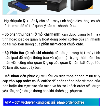
- Người quản lý:
Quản lý cần có 1 máy tính hoặc điện thoại có kết
nối internet để có thể quản lý các chi nhánh từ xa.
- Bộ phận thu ngân (ở mỗi chi nhánh):
cần được trang bị 1 máy
tính hoặc ipad để quản lý hoạt động order coffee của chi nhánh
đó tại mỗi bàn thông qua
phần mềm order chuỗi cafe.
- Bộ Phận Bar (ở mỗi chi nhánh):
cần được trang bị 1 máy tính
hoặc ipad để nhận thông báo và cập nhật trạng thái món cho
nhân viên cũng như quản lý giúp các quản lý nắm bắt được tốc
độ làm việc của quày bar.
- Mỗi nhận viên phục vụ:
yêu cầu có điện thoại thông minh truy
cập vào
App order chuỗi coffee
để nhận thông báo về món của
bàn hoặc khu vực trực của mình và hỗ trợ khách order nếu được
yêu cầu, nhận được thông báo khi khách gọi phục vụ.
ATP – đơn vị chuyên cung cấp giải pháp order coffee