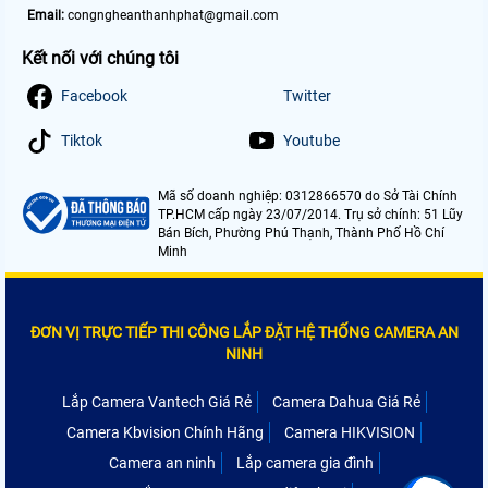
Email:
congngheanthanhphat@gmail.com
Kết nối với chúng tôi
Facebook
Twitter
Tiktok
Youtube
Mã số doanh nghiệp: 0312866570 do Sở Tài Chính
TP.HCM cấp ngày 23/07/2014. Trụ sở chính: 51 Lũy
Bán Bích, Phường Phú Thạnh, Thành Phố Hồ Chí
Minh
ĐƠN VỊ TRỰC TIẾP THI CÔNG LẮP ĐẶT HỆ THỐNG CAMERA AN
NINH
Lắp Camera Vantech Giá Rẻ
Camera Dahua Giá Rẻ
Camera Kbvision Chính Hãng
Camera HIKVISION
Camera an ninh
Lắp camera gia đình