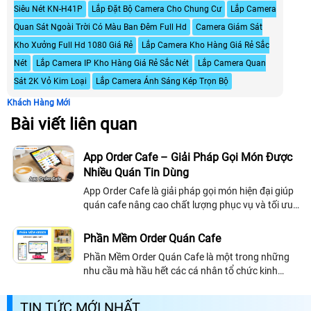
Siêu Nét KN-H41P
Lắp Đặt Bộ Camera Cho Chung Cư
Lắp Camera
Quan Sát Ngoài Trời Có Màu Ban Đêm Full Hd
Camera Giám Sát
Kho Xưởng Full Hd 1080 Giá Rẻ
Lắp Camera Kho Hàng Giá Rẻ Sắc
Nét
Lắp Camera IP Kho Hàng Giá Rẻ Sắc Nét
Lắp Camera Quan
Sát 2K Vỏ Kim Loại
Lắp Camera Ánh Sáng Kép Trọn Bộ
Khách Hàng Mới
Bài viết liên quan
App Order Cafe – Giải Pháp Gọi Món Được
Nhiều Quán Tin Dùng
App Order Cafe là giải pháp gọi món hiện đại giúp
quán cafe nâng cao chất lượng phục vụ và tối ưu
quy trình vận hành
Phần Mềm Order Quán Cafe
Phần Mềm Order Quán Cafe là một trong những
nhu cầu mà hầu hết các cá nhân tổ chức kinh
doanh chuỗi cafe đang hướng đến. Bởi chất lượng
phục vụ tại quán luôn là điểm mà khách hàng...
TIN TỨC MỚI NHẤT