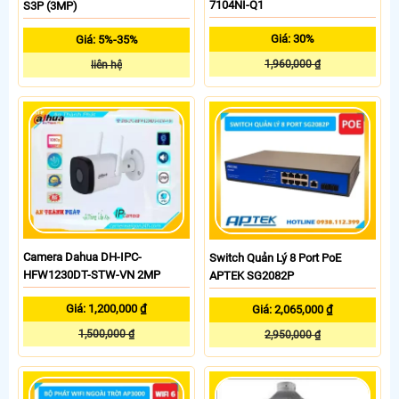
7104NI-Q1
S3P (3MP)
Giá: 30%
Giá: 5%-35%
1,960,000 ₫
liên hệ
Camera Dahua DH-IPC-
Switch Quản Lý 8 Port PoE
HFW1230DT-STW-VN 2MP
APTEK SG2082P
Giá: 1,200,000 ₫
Giá: 2,065,000 ₫
1,500,000 ₫
2,950,000 ₫