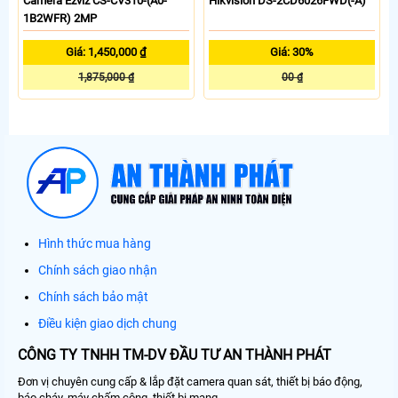
Camera Ezviz CS-CV310-(A0-
Hikvision DS-2CD6026FWD(-A)
1B2WFR) 2MP
Giá: 1,450,000 ₫
Giá: 30%
1,875,000 ₫
00 ₫
Hình thức mua hàng
Chính sách giao nhận
Chính sách bảo mật
Điều kiện giao dịch chung
CÔNG TY TNHH TM-DV ĐẦU TƯ AN THÀNH PHÁT
Đơn vị chuyên cung cấp & lắp đặt camera quan sát, thiết bị báo động,
báo cháy, máy chấm công, thiết bị mạng, ...