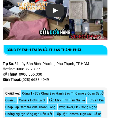
Xem video
CÔNG TY TNHH TM-DV ĐẦU TƯ AN THÀNH PHÁT
Trụ Sở:
51 Lũy Bán Bích, Phường Phú Thạnh, TP.HCM
Hotline:
0906.72.73.77
Kỹ Thuật:
0906.855.330
Điện Thoại:
(028) 6688.4949
Cloud key:
Công Ty Sửa Chửa Bảo Hành Bảo Trì Camera Quan Sát Ở
Quận 3
Canera Hdtvi Là Gì
Lắp Máy Tính Tiền Giá Rẻ
Tư Vấn Giải
Pháp Lắp Camera Vựa Thanh Long
Wdr, Dwdr, Blc - Công Nghệ
Chống Ngược Sáng Bạn Nên Biết
Lắp Đặt Camera Trọn Gói Giá Rẻ