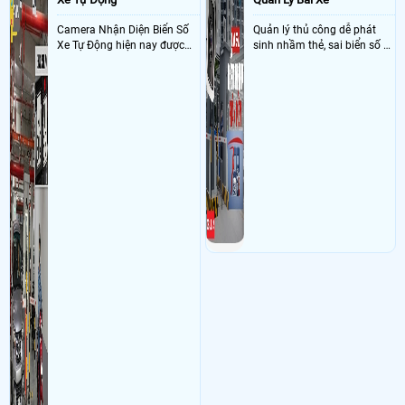
Camera Nhận Diện Biển Số
Quản lý thủ công dễ phát
Xe Tự Động hiện nay được
sinh nhầm thẻ, sai biển số và
ứng dụng rộng rãi ở nhiều
khó đối soát doanh thu
nơi như bãi giữ xe, dẫy trọ,
tòa nhà, chung cư, các công
ty và xí nghiệp giúp quản lý
xe ra , vào chính xác nhờ
công nghê AI thông minh
nhận diện và dọc biển số xe
hạn chế sai sót mà trộm cắp
xe