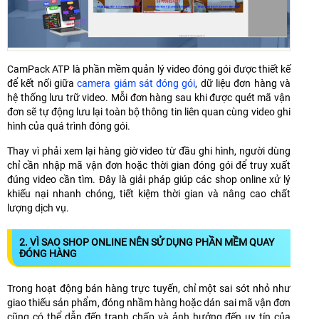
CamPack ATP là phần mềm quản lý video đóng gói được thiết kế
để kết nối giữa
camera giám sát đóng gói
, dữ liệu đơn hàng và
hệ thống lưu trữ video. Mỗi đơn hàng sau khi được quét mã vận
đơn sẽ tự động lưu lại toàn bộ thông tin liên quan cùng video ghi
hình của quá trình đóng gói.
Thay vì phải xem lại hàng giờ video từ đầu ghi hình, người dùng
chỉ cần nhập mã vận đơn hoặc thời gian đóng gói để truy xuất
đúng video cần tìm. Đây là giải pháp giúp các shop online xử lý
khiếu nại nhanh chóng, tiết kiệm thời gian và nâng cao chất
lượng dịch vụ.
2. VÌ SAO SHOP ONLINE NÊN SỬ DỤNG PHẦN MỀM QUAY
ĐÓNG HÀNG
Trong hoạt động bán hàng trực tuyến, chỉ một sai sót nhỏ như
giao thiếu sản phẩm, đóng nhầm hàng hoặc dán sai mã vận đơn
cũng có thể dẫn đến tranh chấp và ảnh hưởng đến uy tín của