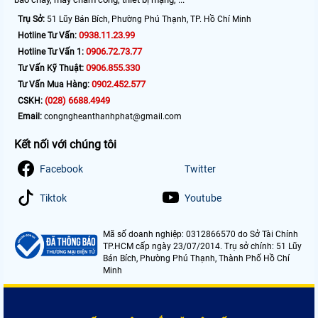
Trụ Sở:
51 Lũy Bán Bích, Phường Phú Thạnh, TP. Hồ Chí Minh
0938.11.23.99
Hotline Tư Vấn:
0906.72.73.77
Hotline Tư Vấn 1:
0906.855.330
Tư Vấn Kỹ Thuật:
0902.452.577
Tư Vấn Mua Hàng:
(028) 6688.4949
CSKH:
Email:
congngheanthanhphat@gmail.com
Kết nối với chúng tôi
Facebook
Twitter
Tiktok
Youtube
Mã số doanh nghiệp: 0312866570 do Sở Tài Chính
TP.HCM cấp ngày 23/07/2014. Trụ sở chính: 51 Lũy
Bán Bích, Phường Phú Thạnh, Thành Phố Hồ Chí
Minh