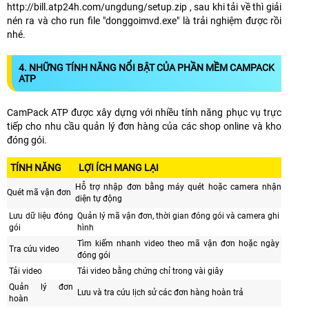
http://bill.atp24h.com/ungdung/setup.zip , sau khi tải về thì giải
nén ra và cho run file "donggoimvd.exe" là trải nghiệm được rồi
nhé.
4. NHỮNG TÍNH NĂNG NỔI BẬT CỦA PHẦN MỀM CAMPACK
ATP
CamPack ATP được xây dựng với nhiều tính năng phục vụ trực
tiếp cho nhu cầu quản lý đơn hàng của các shop online và kho
đóng gói.
TÍNH NĂNG
LỢI ÍCH MANG LẠI
Hỗ trợ nhập đơn bằng máy quét hoặc camera nhận
Quét mã vận đơn
diện tự động
Lưu dữ liệu đóng
Quản lý mã vận đơn, thời gian đóng gói và camera ghi
gói
hình
Tìm kiếm nhanh video theo mã vận đơn hoặc ngày
Tra cứu video
đóng gói
Tải video
Tải video bằng chứng chỉ trong vài giây
Quản lý đơn
Lưu và tra cứu lịch sử các đơn hàng hoàn trả
hoàn