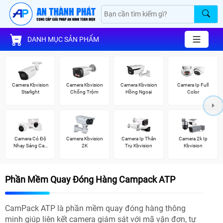
DANH MỤC SẢN PHẨM
Camera Kbvision
Camera Kbvision
Camera Kbvision
Camera Ip Full
Starlight
Chống Trộm
Hồng Ngoại
Color
Camera Có Độ
Camera Kbvision
Camera Ip Thân
Camera 2k Ip
Nhạy Sáng Cao
2K
Trụ Kbvision
Kbvision
Kbvision
Phần Mềm Quay Đóng Hàng Campack ATP
CamPack ATP là phần mềm quay đóng hàng thông
minh giúp liên kết camera giám sát với mã vận đơn, tự