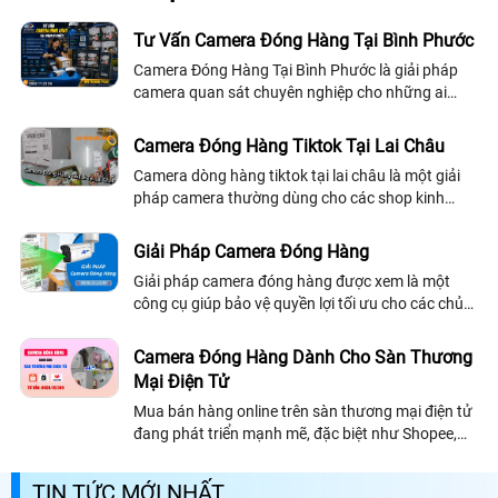
Tư Vấn Camera Đóng Hàng Tại Bình Phước
Camera Đóng Hàng Tại Bình Phước là giải pháp
camera quan sát chuyên nghiệp cho những ai
đang kinh doanh online mà tình trạng mất hàng,
hoàn hàng, tráo hàng trong quá trình vận chuyển
Camera Đóng Hàng Tiktok Tại Lai Châu
mà không có bằng chứng từ camera kiến chủ shop
Camera dòng hàng tiktok tại lai châu là một giải
kinh doanh thất thoát rất nhiều mà không hề hay
pháp camera thường dùng cho các shop kinh
biết
doanh trên sàn thương mại điện tử, giải pháp kèm
theo camera có thể nhìn rõ mã vận đơn của đơn
Giải Pháp Camera Đóng Hàng
hàng và quá trình đóng gói hàng hóa, tích hợp
Giải pháp camera đóng hàng được xem là một
phần mềm quản lý mã vận đơn có thể tải video
công cụ giúp bảo vệ quyền lợi tối ưu cho các chủ
trực tiếp theo mã vận đơn
shop nhà bán hàng trên sàn TMĐT và doanh
nghiệp logistics. Đây không chỉ là camera giám...
Camera Đóng Hàng Dành Cho Sàn Thương
Mại Điện Tử
Mua bán hàng online trên sàn thương mại điện tử
đang phát triển mạnh mẽ, đặc biệt như Shopee,
TikTok Shop, Lazada… Chính vì đó mà việc kiểm
soát quy trình đóng gói hàng hóa trở nên cực kỳ
TIN TỨC MỚI NHẤT