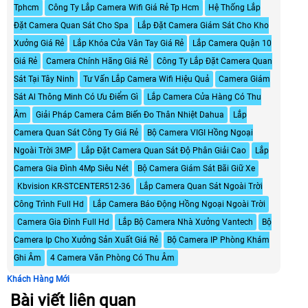
Tphcm
Công Ty Lắp Camera Wifi Giá Rẻ Tp Hcm
Hệ Thống Lắp
Đặt Camera Quan Sát Cho Spa
Lắp Đặt Camera Giám Sát Cho Kho
Xưởng Giá Rẻ
Lắp Khóa Cửa Vân Tay Giá Rẻ
Lắp Camera Quận 10
Giá Rẻ
Camera Chính Hãng Giá Rẻ
Công Ty Lắp Đặt Camera Quan
Sát Tại Tây Ninh
Tư Vấn Lắp Camera Wifi Hiệu Quả
Camera Giám
Sát Al Thông Minh Có Ưu Điểm Gì
Lắp Camera Cửa Hàng Có Thu
Âm
Giải Pháp Camera Cảm Biến Đo Thân Nhiệt Dahua
Lắp
Camera Quan Sát Công Ty Giá Rẻ
Bộ Camera VIGI Hồng Ngoại
Ngoài Trời 3MP
Lắp Đặt Camera Quan Sát Độ Phân Giải Cao
Lắp
Camera Gia Đình 4Mp Siêu Nét
Bộ Camera Giám Sát Bãi Giữ Xe
Kbvision KR-STCENTER512-36
Lắp Camera Quan Sát Ngoài Trời
Công Trình Full Hd
Lắp Camera Báo Động Hồng Ngoại Ngoài Trời
Camera Gia Đình Full Hd
Lắp Bộ Camera Nhà Xưởng Vantech
Bộ
Camera Ip Cho Xưởng Sản Xuất Giá Rẻ
Bộ Camera IP Phòng Khám
Ghi Âm
4 Camera Văn Phòng Có Thu Âm
Khách Hàng Mới
Bài viết liên quan