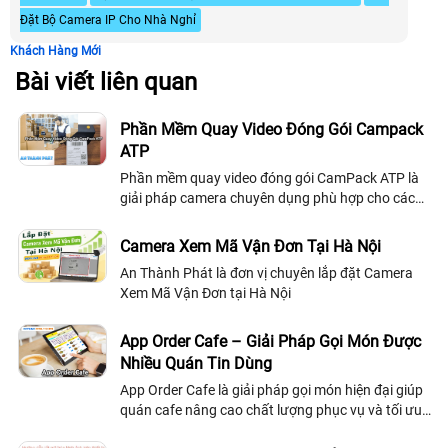
Đặt Bộ Camera IP Cho Nhà Nghỉ
Khách Hàng Mới
Bài viết liên quan
Phần Mềm Quay Video Đóng Gói Campack
ATP
Phần mềm quay video đóng gói CamPack ATP là
giải pháp camera chuyên dụng phù hợp cho các
shop kinh doanh trên các sàn thương mại điện tử,
phần mềm CamPack ATP hỗ trợ cho việc tìm kiếm
Camera Xem Mã Vận Đơn Tại Hà Nội
video theo mã đơn hàng nhanh chóng, tải video
An Thành Phát là đơn vị chuyên lắp đặt Camera
cũng có thể ghép video trực tiếp trên phần mềm
Xem Mã Vận Đơn tại Hà Nội
nhanh chóng
App Order Cafe – Giải Pháp Gọi Món Được
Nhiều Quán Tin Dùng
App Order Cafe là giải pháp gọi món hiện đại giúp
quán cafe nâng cao chất lượng phục vụ và tối ưu
quy trình vận hành