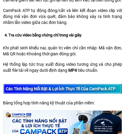
Camera giám sát liên tục ghi lại tiến độ làm việc tại bàn đóng gói.
CamPack ATP tự động đóng/cắt và liên kết đoạn video clip với
đúng mã vận đơn vừa quét, đảm bảo không xảy ra tình trạng
nhầm lẫn video giữa các đơn hàng.
4. Tra cứu video bằng chứng chỉ trong vài giây
Khi phát sinh khiếu nại, quản trị viên chỉ cần nhập: Mã vận đơn,
Mã QR hoặc Khoảng thời gian đóng gói.
Hệ thống lập tức truy xuất đúng video tương ứng và cho phép
xuất file tải về ngay dưới định dạng
MP4
tiêu chuẩn.
Các Tính Năng Nổi Bật & Lợi Ích Thực Tế Của CamPack ATP
Bảng tổng hợp tính năng kỹ thuật của phần mềm: