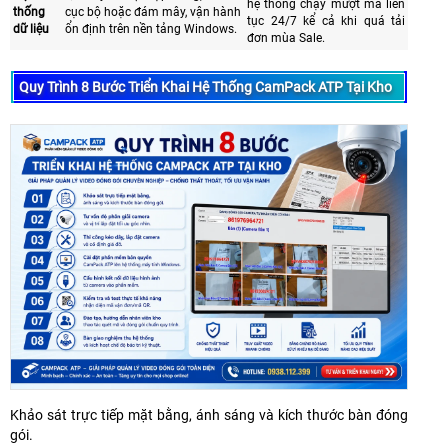
hệ thống chạy mượt mà liên
thống
cục bộ hoặc đám mây, vận hành
tục 24/7 kể cả khi quá tải
dữ liệu
ổn định trên nền tảng Windows.
đơn mùa Sale.
Quy Trình 8 Bước Triển Khai Hệ Thống CamPack ATP Tại Kho
Khảo sát trực tiếp mặt bằng, ánh sáng và kích thước bàn đóng
gói.