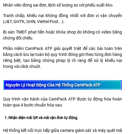
Nhân viên đóng sai đơn, lệch số lượng so với phiếu xuất kho.
Tranh chấp, khiếu nại không đồng nhất với đơn vị vận chuyển
(J&T, GHTK, GHN, Viettel Post...).
Bị sàn TMĐT phạt tiền hoặc khóa shop do không có video bằng
chứng đối chiếu.
Phần mềm CamPack ATP giải quyết triệt để các bài toán trên
bằng cách lưu lại toàn bộ quy trình đóng gói theo từng đơn hàng
riêng biệt, tạo bằng chứng pháp lý rõ ràng để xử lý khiếu nại
trong vài click chuột.
Nguyên Lý Hoạt Động Của Hệ Thống CamPack ATP
Quy trình vận hành của CamPack ATP được tự động hóa hoàn
toàn qua 4 bước chuẩn hóa sau:
1. Nhận diện mã QR và mã vận đơn tự động
Hệ thống kết nối trực tiếp giữa camera giám sát và máy quét mã