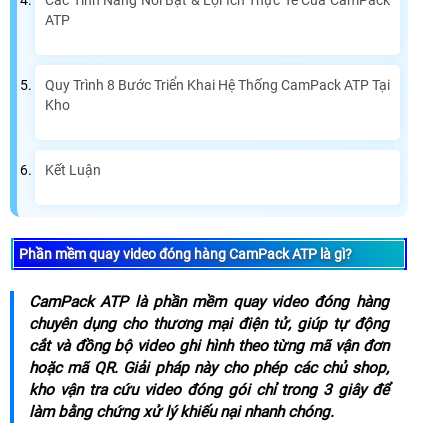
Các Tính Năng Nổi Bật & Lợi Ích Thực Tế Của CamPack
ATP
Quy Trình 8 Bước Triển Khai Hệ Thống CamPack ATP Tại
Kho
Kết Luận
Phần mềm quay video đóng hàng CamPack ATP là gì?
CamPack ATP là phần mềm quay video đóng hàng
chuyên dụng cho thương mại điện tử, giúp tự động
cắt và đồng bộ video ghi hình theo từng mã vận đơn
hoặc mã QR. Giải pháp này cho phép các chủ shop,
kho vận tra cứu video đóng gói chỉ trong 3 giây để
làm bằng chứng xử lý khiếu nại nhanh chóng.