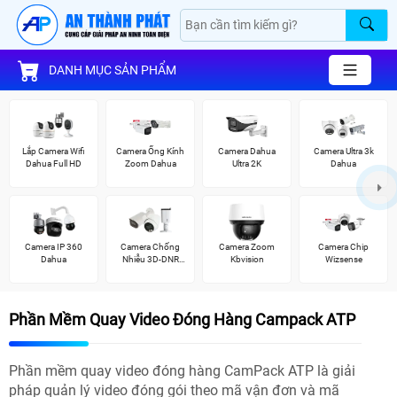
DANH MỤC SẢN PHẨM
Lắp Camera Wifi
Camera Ống Kính
Camera Dahua
Camera Ultra 3k
Dahua Full HD
Zoom Dahua
Ultra 2K
Dahua
Camera IP 360
Camera Chống
Camera Zoom
Camera Chip
Dahua
Nhiễu 3D-DNR
Kbvision
Wizsense
Dahua
Phần Mềm Quay Video Đóng Hàng Campack ATP
Phần mềm quay video đóng hàng CamPack ATP là giải
pháp quản lý video đóng gói theo mã vận đơn và mã