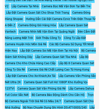
V2
Lắp Camera Tại Nhà
Camera Đọc Mã Vận Đơn Tại Bến Tre
Lắp Đặt Camera Quan Sát Cho Shop Thời Trang
Camera Đóng
Hàng Shopee
Hướng Dẫn Cài Đặt Camera Ezviz Trên Điện Thoại Từ
A Đến Z
Camera Đóng Gói Hàng Hóa
Lắp Camera Quan Sát
Vantech
Camera Nhìn Mã Vận Đơn Tại Quảng Ngãi
Đèn Cắm Đất
Năng Lượng Mặt Trời
Giới Thiệu Công Ty
Công Ty Lắp Đặt
Camera Huyện Hóc Môn Giá Rẻ
Các Bộ Camera Sử Dụng Tốt Nhất
Hiện Nay
Lắp Đặt Camera Soi Mã Vận Đơn Tại Hà Nội
Bộ Camera
Giám Sát Không Dây
Lắp Camera Quan Sát Tòa Nhà
Lắp Bộ
Camera Cho Kho Chứa Hàng Cao Cấp
Lắp Bộ 8 Camera Quan Sát
Công Ty Gía Rẻ
Camera Giá Rẻ Chất Lượng Cao Từ Hong Kong
Lắp Đặt Camera Cho Xe Khách,Xe Tải
Lắp Camera Văn Phòng Sắc
Nét Ultra 2K
Camera Quan Sát Full Hd 1080P Kho Xưởng Vp-
123TVI
Camera Quan Sát Văn Phòng Giá Rẻ
Lắp Camera Dahua
Full Color Sắc Nét
Bộ Camera Báo Động Dành Cho Căn Hộ
Trọn
Bộ Camera Ngoài Trời Giá Rẻ Có Màu 24/7
Camera Quan Sát Cho
Nhà Xưởng
Bộ Nas Chuyên Dụng Ghi Hình DS-AT1000S/240
Lắp