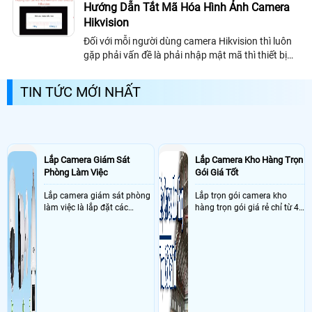
Hướng Dẫn Tắt Mã Hóa Hình Ảnh Camera
Hikvision
Đối với mỗi người dùng camera Hikvision thì luôn
gặp phải vấn đề là phải nhập mật mã thì thiết bị
mới cho phép bạn xem hình ảnh. Vậy làm sao để
khắc phục vấn đề này
TIN TỨC MỚI NHẤT
Lắp Camera Giám Sát
Lắp Camera Kho Hàng Trọn
Phòng Làm Việc
Gói Giá Tốt
Lắp camera giám sát phòng
Lắp trọn gói camera kho
làm việc là lắp đặt các
hàng trọn gói giá rẻ chỉ từ 4
camera ghi hình ảnh sắc nét
triệu đồng sở hữu ngày trọn
và âm thanh trong phòng
bộ gồm 4 camera, 1 đầu ghi
làm việc với mục đích giám
hình, ổ cứng, switch mang
sát quá trình làm việc của
đến giải pháp giám sát kho
nhân viên, bảo vệ tài sản,
hàng 24/7 ổn định với độ
theo dõi an ninh trong thời
sắc nét cao
gian thực qua điện thoại
hoặc máy tính từ xa