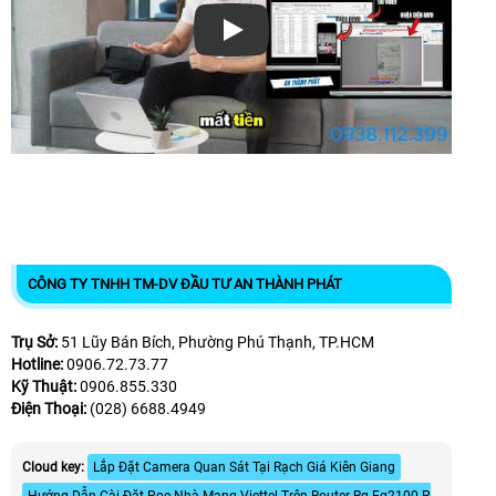
Xem video
CÔNG TY TNHH TM-DV ĐẦU TƯ AN THÀNH PHÁT
Trụ Sở:
51 Lũy Bán Bích, Phường Phú Thạnh, TP.HCM
Hotline:
0906.72.73.77
Kỹ Thuật:
0906.855.330
Điện Thoại:
(028) 6688.4949
Cloud key:
Lắp Đặt Camera Quan Sát Tại Rạch Giá Kiên Giang
Hướng Dẫn Cài Đặt Poe Nhà Mạng Viettel Trên Router Rg-Eg2100-P