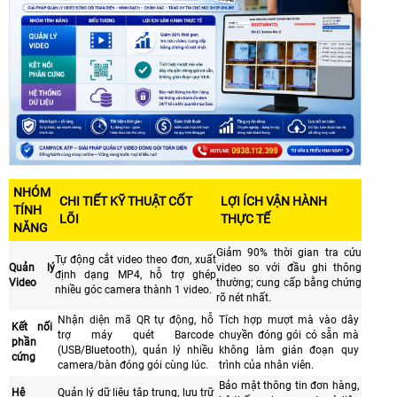
NHÓM
CHI TIẾT KỸ THUẬT CỐT
LỢI ÍCH VẬN HÀNH
TÍNH
LÕI
THỰC TẾ
NĂNG
Giảm 90% thời gian tra cứu
Tự động cắt video theo đơn, xuất
Quản lý
video so với đầu ghi thông
định dạng MP4, hỗ trợ ghép
Video
thường; cung cấp bằng chứng
nhiều góc camera thành 1 video.
rõ nét nhất.
Nhận diện mã QR tự động, hỗ
Tích hợp mượt mà vào dây
Kết nối
trợ máy quét Barcode
chuyền đóng gói có sẵn mà
phần
(USB/Bluetooth), quản lý nhiều
không làm gián đoạn quy
cứng
camera/bàn đóng gói cùng lúc.
trình của nhân viên.
Bảo mật thông tin đơn hàng,
Hệ
Quản lý dữ liệu tập trung, lưu trữ