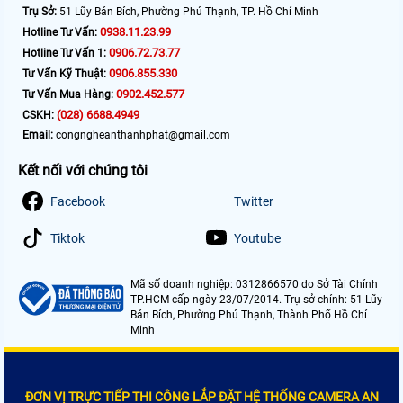
Trụ Sở:
51 Lũy Bán Bích, Phường Phú Thạnh, TP. Hồ Chí Minh
0938.11.23.99
Hotline Tư Vấn:
0906.72.73.77
Hotline Tư Vấn 1:
0906.855.330
Tư Vấn Kỹ Thuật:
0902.452.577
Tư Vấn Mua Hàng:
(028) 6688.4949
CSKH:
Email:
congngheanthanhphat@gmail.com
Kết nối với chúng tôi
Facebook
Twitter
Tiktok
Youtube
Mã số doanh nghiệp: 0312866570 do Sở Tài Chính
TP.HCM cấp ngày 23/07/2014. Trụ sở chính: 51 Lũy
Bán Bích, Phường Phú Thạnh, Thành Phố Hồ Chí
Minh
ĐƠN VỊ TRỰC TIẾP THI CÔNG LẮP ĐẶT HỆ THỐNG CAMERA AN