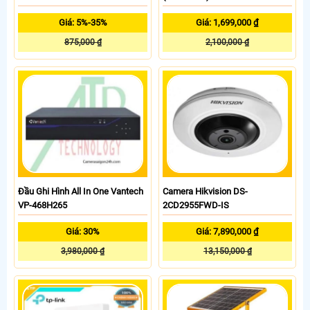
Giá: 5%-35%
Giá: 1,699,000 ₫
875,000 ₫
2,100,000 ₫
Đầu Ghi Hình All In One Vantech
Camera Hikvision DS-
VP-468H265
2CD2955FWD-IS
Giá: 30%
Giá: 7,890,000 ₫
3,980,000 ₫
13,150,000 ₫