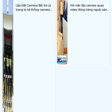
Lắp Đặt Camera Bãi Xe Là
Với việc lắp camera quay
trang bị hệ thống camera
video đóng hàng ngoài sàn
nhận diện biển số tại khu
thì đây là một giải pháp
vực cổng của các bãi giữ xe
camera cực kì cần thiết cho
kết hợp với phần mềm quản
các shop kinh doanh online
lý để ghi nhận lượt xe ra vào
đều nên sử dụng để có thể
chụp hình thông tin xe và
bảo vệ quyền lợi shop tránh
biển số lưu trực tiếp về máy
được các tình trạng bị đánh
tinh trạm để nhân viên tiện
mất cắp hàng hóa
đối soát, tính tiền xe xe ra
khỏi bãi