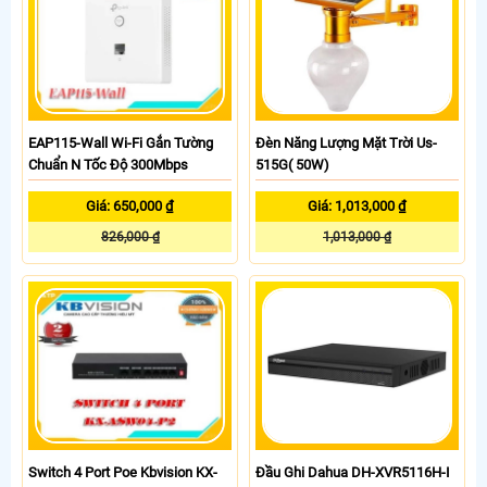
EAP115-Wall Wi-Fi Gắn Tường
Đèn Năng Lượng Mặt Trời Us-
Chuẩn N Tốc Độ 300Mbps
515G( 50W)
Giá: 650,000 ₫
Giá: 1,013,000 ₫
826,000 ₫
1,013,000 ₫
Switch 4 Port Poe Kbvision KX-
Đầu Ghi Dahua DH-XVR5116H-I