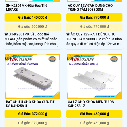
SH-K2801MK Đầu Đọc Thẻ
ẮC QUY 12V-7AH DÙNG CHO
MIFARE
TRUNG TÂM 9088GSM
Giá Bán: 140,000 ₫
Giá Bán: 770,000 ₫
Giá gốc: 200,000 ₫
Giá gốc: 770,000 ₫
📽 SH-K2801MK Đầu đọc thẻ
📽 ẮC QUY 12V-7AH DÙNG CHO
MIFARE,sản phấm có thiết kế chăc
TRUNG TÂM 9088GSM chính là bình
chắn,thẩm mỹ cao,tương tích cho
ắc quy axit chì có điện áp 12v và có
các dòng camera chuyên dụng. Hỗ
dòng xả 7Ah trong 1 giờ. Loại ắc
trợ giao thức Wiegand
quy này đã được nhiều người biết
4255
4067
(W27/W35).Chuẩn chống bụi
đến, dùng được lâu dài. Thời gian
IP65.Xuất xứ: Trung Quốc
phóng điện của nó gấp 1.6 lần ắc
quy khởi động. ẮC QUY 12V-7AH
DÙNG CHO TRUNG TÂM 9088GSM
thường có loại vỏ được thiết kế với
cấu trúc rắn chặt các điện cực.
BÁT CHỮ U CHO KHÓA CỬA TỪ
GÁ LZ CHO KHÓA ĐIỆN TỪ DS-
DS-K4H258-U
K4H258-LZ
Giá Bán: 372,000 ₫
Giá Bán: 460,000 ₫
Giá gốc: 372,000 ₫
Giá gốc: 460,000 ₫