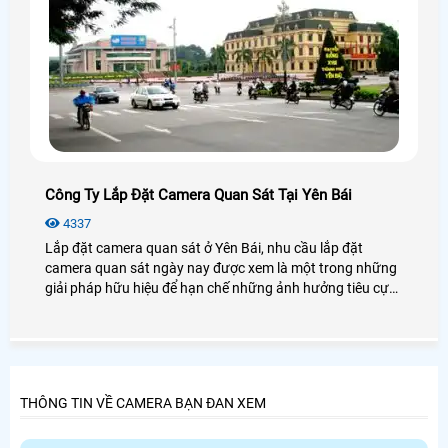
Công Ty Lắp Đặt Camera Quan Sát Tại Yên Bái
4337
Lắp đặt camera quan sát ở Yên Bái, nhu cầu lắp đặt
camera quan sát ngày nay được xem là một trong những
giải pháp hữu hiệu để hạn chế những ảnh hưởng tiêu cực
tại các doanh nghiệp hoặc hộ gia đình, thông quan việc
lắp đặt camera quan sát ở Yên Bái, khách hàng có thể
kiểm tra quan sát công ty xưởng sản xuất hay nhà riêng
mọi nơi thuận tiện trên các thiết bị như máy tính hay điện
thoại. Công ty lắp đặt camera chúng tôi luôn mong muốn
THÔNG TIN VỀ CAMERA BẠN ĐAN XEM
quý khách hàng được hài lòng và có thể hoàn toàn yên
tâm hơn khi chọn đúng công ty và đúng thương hiệu là đối
tác trước khi lắp đặt camera quan sát