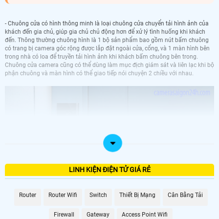
- Chuông cửa có hình thông minh là loại chuông cửa chuyển tải hình ảnh của
khách đến gia chủ, giúp gia chủ chủ động hơn để xử lý tình huống khi khách
đến. Thông thường chuông hình là 1 bộ sản phẩm bao gồm nút bấm chuông
có trang bị camera góc rộng được lắp đặt ngoài cửa, cổng, và 1 màn hình bên
trong nhà có loa để truyền tải hình ảnh khi khách bấm chuông bên trong.
Chuông cửa camera cũng có thể dùng làm mục địch giám sát và liên lạc khi bộ
phận chuông và màn hình có thể giao tiếp nói chuyện 2 chiều với nhau.
LINH KIỆN ĐIỆN TỬ GIÁ RẺ
- Một số loại chuông hình có tính năng thông minh khác đi kèm như: Mở khóa
Router
Router Wifi
Switch
Thiết Bị Mạng
Cân Bằng Tải
cửa từ màn hình bằng 1 nút bấm, lưu lại hình ảnh của khách, hoặc kết nối wifi
– 4G tới điện thoại của gia chủ.
Firewall
Gateway
Access Point Wifi