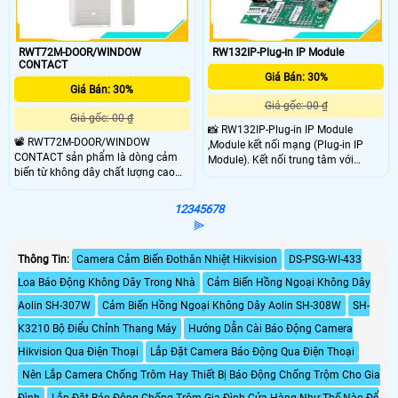
RWT72M-DOOR/WINDOW
RW132IP-Plug-In IP Module
CONTACT
Giá Bán: 30%
Giá Bán: 30%
Giá gốc: 00 ₫
Giá gốc: 00 ₫
📸 RW132IP-Plug-in IP Module
📽 RWT72M-DOOR/WINDOW
,Module kết nối mạng (Plug-in IP
CONTACT sản phẩm là dòng cảm
Module). Kết nối trung tâm với
biến từ không dây chất lượng cao
internet. Khi đó mọi sự kiện xảy ra
giá rẻ chuyên dụng: Cảm biến từ
như Báo động, mất điện, Ắc quy
không dây.Thời gian tác động có thể
yếu… sẽ được báo qua Email. Có thể
1
2
3
4
5
6
7
8
thay đổi được (10ms-400ms).Có thể
bật tắt trung tâm, điều khiển 4 rơ le (
⫸
kết nối với các cảm biến có dây
PGM port) trên trung tâm qua phần
khác thông qua tiếp điểm NO hoặc
mềm cài trên điện thoại di động.
Thông Tin:
Camera Cảm Biến Đothân Nhiệt Hikvision
DS-PSG-WI-433
NC.Dùng pin 3V.Thông số kỹ thuật
Lưu ý : Có thể dùng 4 rơ le này để
sản phẩm phù hợp cho các công
điều khiển Bật/Tắt 4 thiết bị khác
Loa Báo Động Không Dây Trong Nhà
Cảm Biến Hồng Ngoại Không Dây
trình lớn,siêu thị,kho xưởng,văn
nhau tại nơi lắp báo động.
Aolin SH-307W
Cảm Biến Hồng Ngoại Không Dây Aolin SH-308W
SH-
phòng,...
K3210 Bộ Điểu Chỉnh Thang Máy
Hướng Dẫn Cài Báo Động Camera
Hikvision Qua Điện Thoại
Lắp Đặt Camera Báo Động Qua Điện Thoại
Nên Lắp Camera Chống Trôm Hay Thiết Bị Báo Động Chống Trộm Cho Gia
Đình
Lắp Đặt Báo Động Chống Trộm Gia Đình Cửa Hàng Như Thế Nào Để