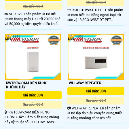
Giá gốc: 00 ₫
Giá gốc: 00 ₫
🎞 RK811D-iWISE DT PET sản phẩm
📸 SH-K3210 sản phẩm là Bộ điểu
là cảm biến ho hồng ngoại loại trừ
chỉnh thang máy Lưu trữ 20,000 thẻ
súc vật RISCO iWISE DT PET
và 50,000 sự kiện, quyền điều khiển
RK811D - Mắt thần hồng ngoại loại
128 tầng,Kết nối : TCP/IP và RS-
trừ súc vật 45kg (Lắp trong nhà). -
485;Ngõ vào: Nút bấm khẩn cấp×1;
Sử dụng công nghệ kép (Hồng
1819
1505
1 Nút bấm báo cháy×1; 1 Nút bảo
ngoại - PIR và sóng cực ngắn -
trì×1;Ngõ ra: Rơ le switch cho cửa×4,
Microwave) loại trừ báo động giả do
rơ le báo động×4 sản phẩm thích
chó, mèo. - Góc quét 90°, tầm xa
hợp cho các dòng thang máy hiện
11m. - Lưu ý khi lắp đặt: Lắp thẳng
nay.giúp đảm bảo an ninh cho các
đứng, áp sát trực tiếp vào tường
tòa nhà lớn và chung cư,...
hoặc góc tường, đúng chiều cao quy
định trong hướng dẫn sử dụng đi
kèm. Không cần dùng chân đế để
lắp đầu báo này. Nếu
RWT6SW-CẢM BIẾN RUNG
WL1-WAY REPEATER
KHÔNG DÂY
Giá Bán: 30%
Giá Bán: 30%
Giá gốc: 00 ₫
Giá gốc: 00 ₫
📷 WL1-WAY REPEATER sản phẩm
🎬 RWT6SW-CẢM BIẾN RUNG
là bộ lặp tín hiệu chuyên dụng,thiết
KHÔNG DÂY ,Cảm biến rung không
bị tăng khoẳng cách lên đến
dây kỹ thuật số RISCO RWT6SW -
150m,Sử dụng nguồn 12-16 V AC
Cảm biến rung hông dây kỹ thuật
hoặc DC