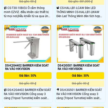
Giá gốc: 00 ₫
Giá gốc: 381,000 ₫
📹 CS-T30-10B-EU Ổ cắm thông
📽 CS-HAL-LB1-LCAW Đèn LED
minh EZVIZ. điều khiên các thiết bị
ThÔNG MINH CS-HAL-LB1-LWAW
từ mọi nơi,Điều khiển từ xa qua ứng
Đèn Led Thông Minh đèn tích hợp
dụng di động .Hỗ trợ Wi-Fi 2.4
WiFi 2.4 GHz.Hỗ trợ 16 triệu màu.
GHz,Lên lịch & hẹn giờ.Sản phẩm
Điều khiển từ xa bằng app EZVIZ ,
1726
2158
phù hợp cho các công trình dự án ,
bật, tắt thay đổi độ sáng.Điều khiển
bật tắt, thay đổi độ sáng bằng giọng
nói với trợ lý ảo Amazon Alexa và
Google Assitant.LED 806lm; Nhiệt
độ màu 2700K-6500K.Thời gian
hoạt động: Trên 15000 giờ.Sản
phẩm phù hợp cho các công trình
và các dự án ,nhà thông minh,...
DS-K2G4402 BARRIER KIỂM SOÁT
DS-K3G501 BARRIER KIỂM SOÁT
RA VÀO HIKVISION
RA VÀO HIKVISION
Giá Bán: 30%
Giá Bán: 30%
Giá gốc: 00 ₫
Giá gốc: 00 ₫
📹 DS-K2G4402 BARRIER KIỂM SOÁT
🎥 DS-K3G501 BARRIER KIỂM SOÁT
RA VÀO HIKVISION Cổng xoay 3
RA VÀO HIKVISION Cổng xoay 3
càng (Tripod Turnstile) kiểm soát
càng (Tripod Turnstile) kiểm soát
cửa vào ra.Lưu lượng đi lại hơn 35
cửa vào ra.Lưu lượng đi lại hơn 35
người/phút. Chất liệu: Thép không
người/phút. Chất liệu: Thép không