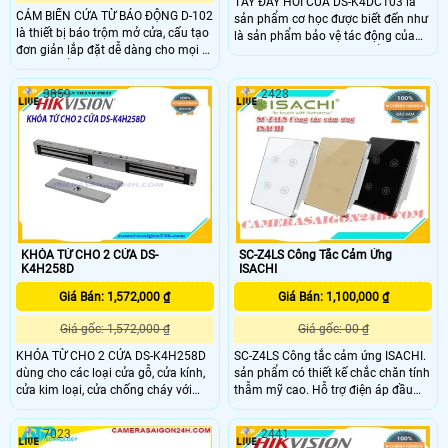
TAY ĐẨY HƠI CỬA DS-K4DC103 là
CẢM BIẾN CỬA TỪ BÁO ĐỘNG D-102
sản phẩm cơ học được biết đến như
là thiết bị báo trộm mở cửa, cấu tạo
là sản phẩm bảo vệ tác động của
đơn giản lắp đặt dễ dàng cho mọi vị
ngoại lực. Thiết bị được hiểu như là
trí như: cổng nhà, cửa hàng, siêu thị
khi một ai đó đóng mở cửa thì cánh
tại nhưng nơi có người ra vào cần
cửa sẽ được từ từ đóng lại. Đây là
3859
2428
được thông báo....
sản phẩm được nhập khẩu chính
hãng từ hãng HIKVISION nên chất
lượng rất được đảm bảo
KHÓA TỪ CHO 2 CỬA DS-
SC-Z4LS Công Tắc Cảm Ứng
K4H258D
ISACHI
Giá Bán: 1,572,000 ₫
Giá Bán: 1,100,000 ₫
Giá gốc: 1,572,000 ₫
Giá gốc: 00 ₫
KHÓA TỪ CHO 2 CỬA DS-K4H258D
SC-Z4LS Công tắc cảm ứng ISACHI.
dùng cho các loại cửa gỗ, cửa kính,
sản phẩm có thiết kế chắc chăn tính
cửa kim loại, cửa chống cháy với
thẫm mỹ cao. Hỗ trợ điện áp đầu
chất liệu nhôm cao cấp có độ bền
vào Điện áp đầu vào: 100-240V AC
cao. Nhờ thiết kế nam châm, KHÓA
50/60HZ,Hỗ trơ Chuẩn kết nối:
7023
2441
TỪ CHO 2 CỬA DS-K4H258D có lực
Zigbee/ Wifi,Quy cách: 4 nút,Màu