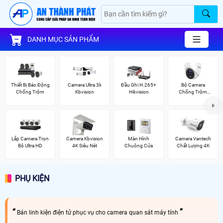
DANH MỤC SẢN PHẨM
Thiết Bị Báo Động
Camera Ultra 3k
Đầu Ghi H.265+
Bộ Camera
Chống Trộm
Kbvision
Hikvision
Chống Trộm
Hikvision
Lắp Camera Trọn
Camera Kbvision
Màn Hình
Camera Vantech
Bộ Ultra HD
4K Siêu Nét
Chuông Cửa
Chất Lượng 4K
PHỤ KIỆN
Bán linh kiện điện tử phục vụ cho camera quan sát máy tính