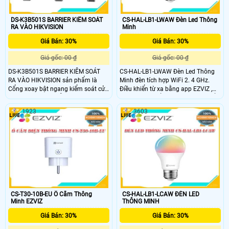
DS-K3B501S BARRIER KIỂM SOÁT
CS-HAL-LB1-LWAW Đèn Led Thông
RA VÀO HIKVISION
Minh
Giá Bán: 30%
Giá Bán: 30%
Giá gốc: 00 ₫
Giá gốc: 00 ₫
DS-K3B501S BARRIER KIỂM SOÁT
CS-HAL-LB1-LWAW Đèn Led Thông
RA VÀO HIKVISION sản phẩm là
Minh đèn tích hợp WiFi 2. 4 GHz.
Cổng xoay bật ngang kiểm soát cửa
Điều khiển từ xa bằng app EZVIZ ,
vào ra dùng thẻ. Hỗ trợ 12 cặp cảm
bật, tắt thay đổi độ sáng. Điều khiển
biến hồng ngoại. Lưu lượng: 20-60
bật tắt, thay đổi độ sáng bằng giọng
1923
3603
người/phút. Chiều rộng làn đường:
nói với trợ lý ảo Amazon Alexa và
900mm
Google Assitant
CS-T30-10B-EU Ổ Cắm Thông
CS-HAL-LB1-LCAW ĐÈN LED
Minh EZVIZ
ThÔNG MINH
Giá Bán: 30%
Giá Bán: 30%