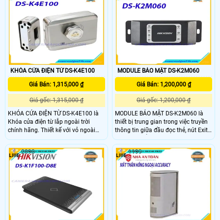
ĐIỆN TỪ CHO HIKVISION DS-
LZ phù hợp cửa ra vào, mở ra hướng
K4H258S có lực hút mạnh nên
về bên trong ở góc 90 độ
không hề tác động đến cửa và
không làm hư hại.
KHÓA CỬA ĐIỆN TỪ DS-K4E100
MODULE BẢO MẬT DS-K2M060
Giá Bán: 1,315,000 ₫
Giá Bán: 1,200,000 ₫
Giá gốc: 1,315,000 ₫
Giá gốc: 1,200,000 ₫
KHÓA CỬA ĐIỆN TỪ DS-K4E100 là
MODULE BẢO MẬT DS-K2M060 là
Khóa cửa điện từ lắp ngoài trời
thiết bị trung gian trong việc truyền
chính hãng. Thiết kế với vỏ ngoài
thông tin giữa đầu đọc thẻ, nút Exit,
bằng thép và bề ngoài bảo vệ bởi
bộ điều khiển ra vào và khóa điện
lớp sơn chống rỉ sét. Đảm bảo dùng
từ. MODULE BẢO MẬT DS-K2M060
2098
1199
tốt trong điều kiện thời tiết khắc
cho phép duy trì trạng thái cuối
nghiệt, dùng được cho tất cả các
cùng của khóa trong trường hợp
loại chuông cửa có hình. KHÓA CỬA
mất liên lạc với bộ điều khiển hoặc
ĐIỆN TỪ DS-K4E100 lắp đặt ngoài
hỏng bất kỳ thành phần nào của hệ
trời có khả năng chịu mưa, nắng,
thống
ẩm ướt