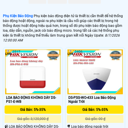
Phụ Kiện Báo Động
Phụ kiện báo động điện tử là thiết bị cần thiết để hệ thống
báo động hoặt động, ngoài ra phụ kiện là cầu nối giúp các thiết bị trong hệ
thống được hoặt động hiệu quả hơn, trong số đó phụ kiện báo động bao gồm
loa, dây dẫn, nguồn, jack còi báo động micro. trong tất cả các hệ thống phụ
kiện là thiết bị không thể thiếu làm trung gian kết nối Ngày Upate:
8/7/2026
12:00:00 AM
2517
2406
'
LOA BÁO ĐỘNG KHÔNG DÂY DS-
DS-PSG-WO-433 Loa Báo Động
PS1-E-WB
Ngoài Trời
Giá Bán: 5%-35%
Giá Bán: 5%-35%
Giá gốc: 3,120,000 ₫
Giá gốc: 00 ₫
📹 LOA BÁO ĐỘNG KHÔNG DÂY DS-
🎥 Loa báo động ngoài trời