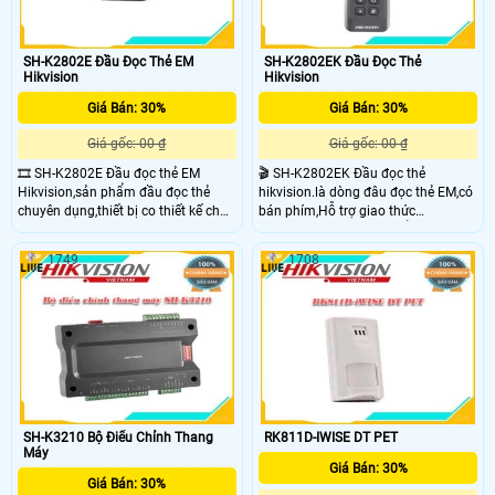
SH-K2802E Đầu Đọc Thẻ EM
SH-K2802EK Đầu Đọc Thẻ
Hikvision
Hikvision
Giá Bán: 30%
Giá Bán: 30%
Giá gốc: 00 ₫
Giá gốc: 00 ₫
🎞 SH-K2802E Đầu đọc thẻ EM
🎬 SH-K2802EK Đầu đọc thẻ
Hikvision,sản phẩm đầu đọc thẻ
hikvision.là dòng đâu đọc thẻ EM,có
chuyên dụng,thiết bị co thiết kế chắc
bán phím,Hỗ trợ giao thức
chắn, phu hợp cho các dòng camera
Wiegand,Chống bụi chuẩn IP65. sản
giá rẻ chuyên dụng
phẩm phù hợp cho các dòng trung
1749
1708
tâm báo động,thích hợp cho văn
phòng,siêu thị,kho xưởng,văn
phòng,...
SH-K3210 Bộ Điểu Chỉnh Thang
RK811D-IWISE DT PET
Máy
Giá Bán: 30%
Giá Bán: 30%