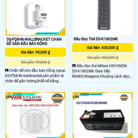
Đầu Đọc Thẻ DS-K1802MK
DS-PDB-IN-WALLBRACKET CHÂN
ĐẾ GẮN ĐẦU BÁO ĐỘNG
Giá Bán: 630,000 ₫
Giá Bán: 99,000 ₫
Giá gốc: 900,000 ₫
Giá gốc: 99,000 ₫
📷 Đầu đọc thẻ Mifare HIKVISION
📷 Chấn đế cho đầu báo hồng ngoại
DS-K1802MK Giao tiếp
DS-PDB-IN-wallbracket,sản phẩm là
RS485/Wiegand Khoảng cách đọc
chân đế găn tường,thiết kế bằng
thẻ ≤50mm Tích hợp đèn LED hiển
nhựa ABS chắc chắn,Kích thước: 38
thị trạng thái Tiêu chuẩn IP65
x 51 x 31.5mm
2185
2580