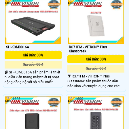
1888
1708
gỉ SUS304.Chiều rộng làn đường:
gỉ SUS304.Chiều rộng làn đường:
550mm.Đèn LED cho biết hướng đi
550mm.Đèn LED cho biết hướng đi
qua. Sản phẩm phù hợp cho các
qua. Sản phẩm phù hợp cho các
công trình,công ty,văn phong,siêu thị
công trình,công ty,văn phong,siêu thị
,...
,...
SH-K3M0016A
RG71FM - ViTRON™ Plus
Glassbreak
Giá Bán: 30%
Giá Bán: 30%
Giá gốc: 00 ₫
Giá gốc: 00 ₫
📹 SH-K3M0016A sản phẩm là thiết
🎥 RG71FM - ViTRON™ Plus
bị điều kiển thang máy,thiết bị hoạt
Glassbreak sản phẩm thuộc đầu
động đồng bộ với bộ diều khiển
báo kính vỡ chuyên dụng cho các
chính,truy tâm 16 tầng,RS-485 ,Ngõ
dòng trung tâm báo động,sản phâm
vào : Ngõ vào báo động×1, Báo
thích hơp cho các dòng trung tâm
động cậy phá×1;Ngõ ra: Rơ le ngõ ra
1623
1600
báo động,...
×16, Sản phẩm phù hơp cho các
dòng thang máy,thích hơp cho các
tòa nhà,chung cư ,...