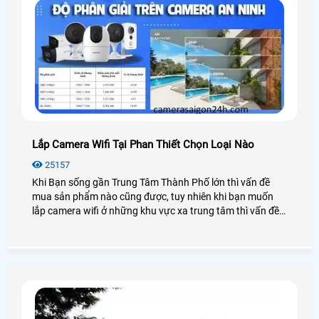
Lắp Camera Wifi Tại Phan Thiết Chọn Loại Nào
25157
Khi Bạn sống gần Trung Tâm Thành Phố lớn thì vấn đề
mua sản phẩm nào cũng được, tuy nhiên khi bạn muốn
lắp camera wifi ở những khu vực xa trung tâm thì vấn đề
không phải chọn giá rẻ nữa mà vấn đề đặt lên hàng đầu
chính là sản phẩm tốt và dịch vụ tốt. chính vì vây trong bài
viết này sẽ chọn cho bạn những sản phẩm camera wifi
phù hợp lắp đặt tại Phan Thiết Bình Thuận