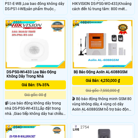
PS1-E-WB ,Loa bao đông không dây
HIKVISION DS-PSG-WO-433,Khoảng
DS-PS1-I-WB,sản phẩm thuộc
cách đến tủ trung tâm: 800 mét
thương hiệu hikvision sản phẩm có
(không gian mở). Chống cậy phá.
thiết kế chắc chăn,Khoảng cách kết
Điều chỉnh âm lượng: thấp, trung
2531
18241
nối: 900m. ,Cường độ âm thanh: 90-
bình và cao. 3 loại âm thanh báo
110 dB. Có 3 chế độ âm thanh: Báo
động: Báo cháy, báo động đột nhập
cháy, báo động khẩn cấp, báo động
và báo động khẩn cấp
đột nhập. Có thể cấu hình từ xa qua
APP
DS-PSG-WI-433 Loa Báo Động
Bộ Báo Động Aolin AL-6088GSM
Không Dây Trong Nhà
Giá Bán: 4,250,000 ₫
Giá Bán: 5%-35%
Giá gốc: 7,550,000 ₫
Giá gốc: 00 ₫
🎬 Bộ báo động thông minh GSM 80
📹 Loa báo động không dây trong
vùng không dây, 4 vùng có dây
nhà DS-PSG-WI-433,Lắp đặt trong
Aolin AL-6088GSM hỗ trợ báo động
nhà. ,Giao tiếp không dây hai chiều
tại chỗ qua còi hú ( 85 Db),báo động
433 MHz. ,Khoảng cách kết nối:
qua điện thoại tới 3 số điện thoại
800m. ,Cường độ âm thanh: 90-110
gửi tin nhắn SMS , Tích hợp sẵn bộ
2540
2754
dB
quay số sim ĐT