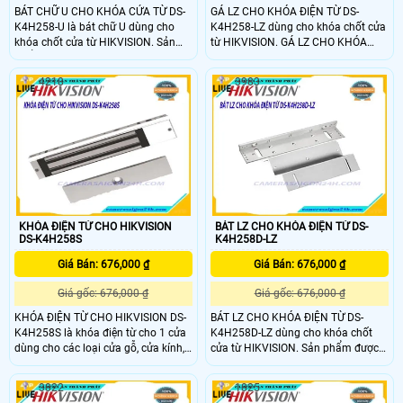
BÁT CHỮ U CHO KHÓA CỬA TỪ DS-
GÁ LZ CHO KHÓA ĐIỆN TỪ DS-
K4H258-U là bát chữ U dùng cho
K4H258-LZ dùng cho khóa chốt cửa
khóa chốt cửa từ HIKVISION. Sản
từ HIKVISION. GÁ LZ CHO KHÓA
phẩm được thiết kế chắc chắn, dùng
ĐIỆN TỪ DS-K4H258-LZ được thiết
cho khóa Hikvision SH-K5H258S/D.
kế chắc chắn, dùng cho khóa
4218
3983
BÁT CHỮ U CHO KHÓA CỬA TỪ DS-
Hikvision DS-K4H258S/D. BÁT LZ
K4H258-U phù hợp cửa ra vào, mở
CHO KHÓA ĐIỆN TỪ DS-K4H258-LZ
ra hướng về bên trong ở góc 90 độ.
phù hợp cửa ra vào, mở ra hướng về
bên trong ở góc 90 độ
KHÓA ĐIỆN TỪ CHO HIKVISION
BÁT LZ CHO KHÓA ĐIỆN TỪ DS-
DS-K4H258S
K4H258D-LZ
Giá Bán: 676,000 ₫
Giá Bán: 676,000 ₫
Giá gốc: 676,000 ₫
Giá gốc: 676,000 ₫
KHÓA ĐIỆN TỪ CHO HIKVISION DS-
BÁT LZ CHO KHÓA ĐIỆN TỪ DS-
K4H258S là khóa điện từ cho 1 cửa
K4H258D-LZ dùng cho khóa chốt
dùng cho các loại cửa gỗ, cửa kính,
cửa từ HIKVISION. Sản phẩm được
cửa kim loại, cửa chống cháy với
thiết kế chắc chắn, dùng cho khóa
chất liệu nhôm cao cấp có độ bền
Hikvision DS-K4H258S/D. BÁT LZ
3822
1825
cao. Nhờ thiết kế nam châm, KHÓA
CHO KHÓA ĐIỆN TỪ DS-K4H258D-