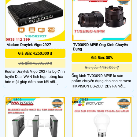
hút mạnh nên không hề tác động
sắc: Trắng, đen, vàng
đến cửa và không làm hư hại. Đảm
bảo tính thẩm mĩ và công dụng sau
khi lắp đặt
Modum Draytek Vigor2927
TV0309D-MPIR Ống Kính Chuyên
Dụng
Giá Bán: 4,250,000 ₫
Giá Bán: 30%
Giá gốc: 4,390,000 ₫
Giá gốc: 4,180,000 ₫
Router Draytek Vigor2927 là bộ định
Ống kính TV0309D-MPIR là sản
tuyến Dual WAN tích hợp tường lửa
phẩm chuyên dụng cho con camera
bảo mật giúp đảm bảo kết nối
HIKVISION DS-2CC12D9T-A ,với
Internet ổn định. Thiết bị có 2 cổng
những thông số ấn tượng .Giúp cho
Gigabit Ethernet WAN và 2 cổng
việc quang sát một cách dễ dàng
USB có thể kết nối Internet thông
1806
2043
,cùng tiêu cự lớn cho hình ảnh sắc
qua USB 3G/4G/LTE. cho phép kết
nét nhất.
nối đồng thời lên đến 4 đường
Internet, cân bằng tải hoặc chuyển
đổi dự phòng.