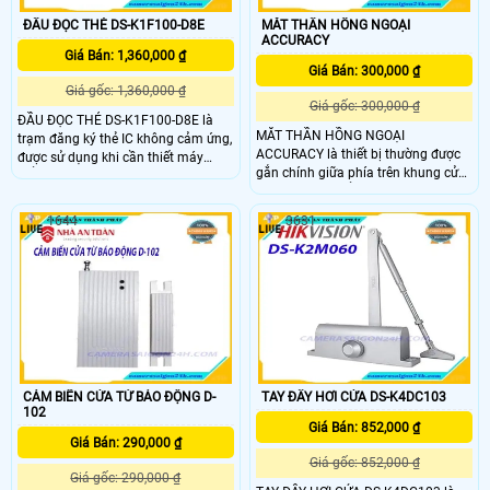
ĐẦU ĐỌC THẺ DS-K1F100-D8E
MẮT THẦN HỒNG NGOẠI
ACCURACY
Giá Bán: 1,360,000 ₫
Giá Bán: 300,000 ₫
Giá gốc: 1,360,000 ₫
Giá gốc: 300,000 ₫
ĐẦU ĐỌC THẺ DS-K1F100-D8E là
MẮT THẦN HỒNG NGOẠI
trạm đăng ký thẻ IC không cảm ứng,
ACCURACY là thiết bị thường được
được sử dụng khi cần thiết máy
gắn chính giữa phía trên khung cửa
kiểm tra thẻ không cảm ứng của
trượt, đây có thể là giải thích hợp lý
nhà phát hành thẻ, nhà cung cấp
nhất cho tên gọi của nó. MẮT THẦN
chip và các tổ chức thử nghiệm.
1644
3631
HỒNG NGOẠI ACCURACY có tác
dụng dò tìm, phát hiện và truyền tín
hiệu đến trung tâm điều khiển khi có
người hoặc vật đi qua vùng cảm
biến.
CẢM BIẾN CỬA TỪ BÁO ĐỘNG D-
TAY ĐẨY HƠI CỬA DS-K4DC103
102
Giá Bán: 852,000 ₫
Giá Bán: 290,000 ₫
Giá gốc: 852,000 ₫
Giá gốc: 290,000 ₫