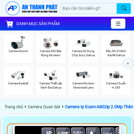
DANH MỤC SẢN PHẨM
Camera Escort
Camera 360 Báo
Camera Sử Dụng
Đầu Ghi 8 Kênh
Động Kbvision
Chip Sony Dahua
Giá Rẻ Dahua
Camera Eyeball
Camera Thiết Lập
Camera Kbvision
Camera Chuẩn
Vành Đai Dahua
Motorized Lens
H.265
›
›
Trang chủ
Camera Quan Sát
Camera Ip Ecam-A802ip 2.0Mp Thân 