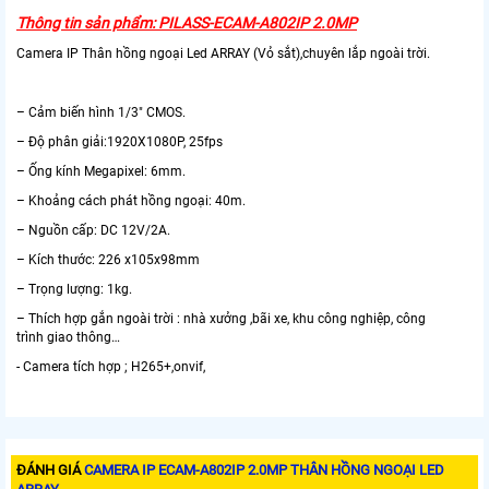
Thông tin sản phẩm: PILASS-ECAM-A802IP 2.0MP
Camera IP Thân hồng ngoại Led ARRAY (Vỏ sắt),chuyên lắp ngoài trời.
– Cảm biến hình 1/3″ CMOS.
– Độ phân giải:1920X1080P, 25fps
– Ống kính Megapixel: 6mm.
– Khoảng cách phát hồng ngoại: 40m.
– Nguồn cấp: DC 12V/2A.
– Kích thước: 226 x105x98mm
– Trọng lượng: 1kg.
– Thích hợp gắn ngoài trời : nhà xưởng ,bãi xe, khu công nghiệp, công
trình giao thông…
- Camera tích hợp ; H265+,onvif,
ĐÁNH GIÁ
CAMERA IP ECAM-A802IP 2.0MP THÂN HỒNG NGOẠI LED