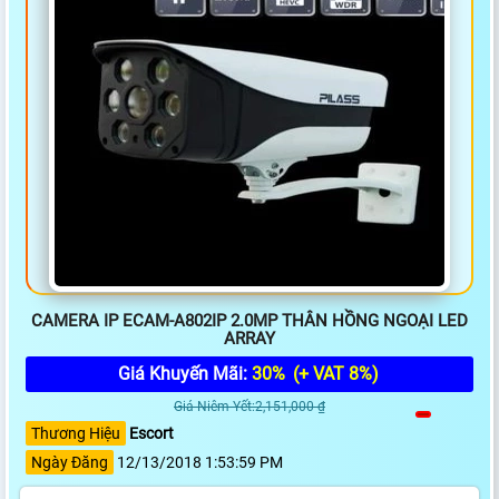
CAMERA IP ECAM-A802IP 2.0MP THÂN HỒNG NGOẠI LED
ARRAY
Giá Khuyến Mãi:
30%
(+ VAT 8%)
Giá Niêm Yết:2,151,000 ₫
Thương Hiệu
Escort
Ngày Đăng
12/13/2018 1:53:59 PM