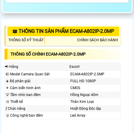
📖 THÔNG TIN SẢN PHẨM ECAM-A802IP-2.0MP
THÔNG SỐ KỸ THUẬT
CHÍNH SÁCH BẢO HÀNH
THÔNG SỐ CHÍNH ECAM-A802IP-2.0MP
📢 Hãng
Escort
💶 Model Camera Quan Sát
ECAM-A802IP-2.0MP
☀️ Độ phân giải
FULL HD 1080P
✴️ Cảm biến hình ảnh
CMOS
💡 Tầm nhìn ban đêm
Hồng Ngoại 40m
🎨 Thiết kế
Thân Kim Loại
ƒ Chức năng
Hoặt Động Độc lập
🥇️ Công nghệ ban đêm
Led Array