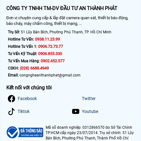
CÔNG TY TNHH TM-DV ĐẦU TƯ AN THÀNH PHÁT
Đơn vị chuyên cung cấp & lắp đặt camera quan sát, thiết bị báo động,
báo cháy, máy chấm công, thiết bị mạng, ...
Trụ Sở:
51 Lũy Bán Bích, Phường Phú Thạnh, TP. Hồ Chí Minh
0938.11.23.99
Hotline Tư Vấn:
0906.72.73.77
Hotline Tư Vấn 1:
0906.855.330
Tư Vấn Kỹ Thuật:
0902.452.577
Tư Vấn Mua Hàng:
(028) 6688.4949
CSKH:
Email:
congngheanthanhphat@gmail.com
Kết nối với chúng tôi
Facebook
Twitter
Tiktok
Youtube
Mã số doanh nghiệp: 0312866570 do Sở Tài Chính
TP.HCM cấp ngày 23/07/2014. Trụ sở chính: 51 Lũy
Bán Bích, Phường Phú Thạnh, Thành Phố Hồ Chí