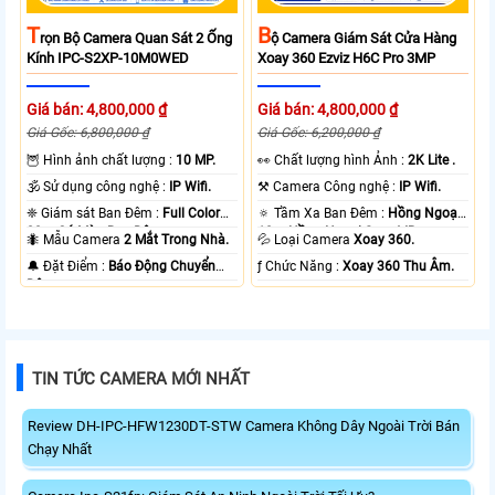
T
B
Rọn Bộ Camera Quan Sát 2 Ống
Ộ Camera Giám Sát Cửa Hàng
Kính IPC-S2XP-10M0WED
Xoay 360 Ezviz H6C Pro 3MP
Giá bán: 4,800,000 ₫
Giá bán: 4,800,000 ₫
Giá Gốc: 6,800,000 ₫
Giá Gốc: 6,200,000 ₫
🦉 Hình ảnh chất lượng :
10 MP.
️👀 Chất lượng hình Ảnh :
2K Lite .
🕉️ Sử dụng công nghệ :
IP Wifi.
⚒ Camera Công nghệ :
IP Wifi.
❈ Giám sát Ban Đêm :
Full Color
🔅 Tầm Xa Ban Đêm :
Hồng Ngoại
20m Có Màu Ban Ðêm.
10m Hồng Ngoại Smart IR.
🐜 Mẫu Camera
2 Mắt Trong Nhà.
💦 Loại Camera
Xoay 360.
️🔔 Đặt Điểm :
Báo Động Chuyển
️ƒ Chức Năng :
Xoay 360 Thu Âm.
Động.
TIN TỨC CAMERA MỚI NHẤT
Review DH-IPC-HFW1230DT-STW Camera Không Dây Ngoài Trời Bán
Chạy Nhất