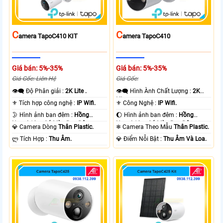
C
C
Amera TapoC410 KIT
Amera TapoC410
Giá bán: 5%-35%
Giá bán: 5%-35%
Giá Gốc: Liên Hệ
Giá Gốc:
👁️‍🗨 Độ Phân giải :
2K Lite .
👁️‍🗨 Hình Ành Chất Lượng :
2K
Lite .
⚜️ Tích hợp công nghệ :
IP Wifi.
⚜️ Công Nghệ :
IP Wifi.
🌛 Hình ảnh ban đêm :
Hồng
🌔 Hình ảnh ban đêm :
Hồng
Ngoại 10m Có Màu Ban Ðêm.
Ngoại 10m Có Màu Ban Ðêm.
💎 Camera Dòng
Thân Plastic.
❄ Camera Theo Mẫu
Thân Plastic.
️ლ Tích Hợp :
Thu Âm.
️💎 Điểm Nỗi Bật :
Thu Âm Và Loa.