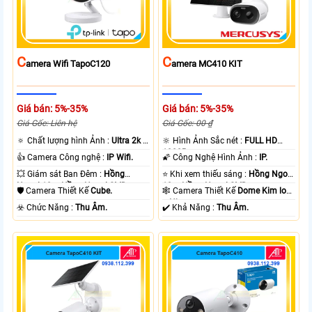
C
C
Amera Wifi TapoC120
Amera MC410 KIT
Giá bán: 5%-35%
Giá bán: 5%-35%
Giá Gốc: Liên hệ
Giá Gốc: 00 ₫
🔅 Chất lượng hình Ảnh :
Ultra 2k +
🔆 Hình Ảnh Sắc nét :
FULL HD
.
1080P .
👍 Camera Công nghệ :
IP Wifi.
🌠 Công Nghệ Hình Ảnh :
IP.
💥 Giám sát Ban Đêm :
Hồng
⭐ Khi xem thiếu sáng :
Hồng Ngoại
Ngoại 10m Hồng Ngoại SMD.
10m Hồng Ngoại SMD.
🛡 Camera Thiết Kế
Cube.
🕸️ Camera Thiết Kế
Dome Kim loại
+ Nhựa.
️☣️ Chức Năng :
Thu Âm.
️✔️ Khả Năng :
Thu Âm.