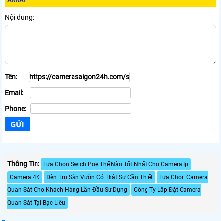
ARRAY
Nội dung:
Tên:
Email:
Phone:
Thông Tin:
Lựa Chọn Swich Poe Thế Nào Tốt Nhất Cho Camera Ip
Camera 4K
Đèn Trụ Sân Vườn Có Thật Sự Cần Thiết
Lựa Chọn Camera
Quan Sát Cho Khách Hàng Lần Đầu Sử Dụng
Công Ty Lắp Đặt Camera
Quan Sát Tại Bạc Liêu