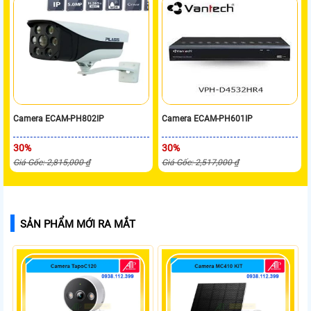
Camera ECAM-PH802IP
Camera ECAM-PH601IP
30%
30%
Giá Gốc: 2,815,000 ₫
Giá Gốc: 2,517,000 ₫
SẢN PHẨM MỚI RA MẮT