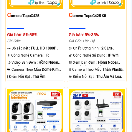
C
C
Amera TapoC425
Amera TapoC425 Kit
Giá bán: 5%-35%
Giá bán: 5%-35%
Giá Gốc:
Giá Gốc: Liên Hệ
️👀 Độ sắc nét :
FULL HD 1080P .
💯 Chất lượng hình :
2K Lite .
⚜️ Công Nghệ Camera :
IP.
🌠 Công Nghệ Sử Dụng :
IP Wifi.
🌙 Video Ban Đêm :
Hồng Ngoại
🔴 Xem ban đêm :
Hồng Ngoại
10m Hồng Ngoại SMD.
15m Có Màu Ban Ðêm.
👑 Camera Theo Mẫu
Dome Kim
⛓ Camera Theo Mẫu
Thân Plastic.
loại + Nhựa.
️ƒ Điểm Nỗi Bật :
Thu Âm.
️☣️ Điểm Nỗi Bật :
Thu Âm Và Loa.