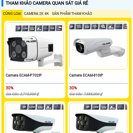
THAM KHẢO CAMERA QUAN SÁT GIÁ RẺ
CÙNG LOẠI
CAMERA 2K 4K
SẢN PHẨM THAM KHẢO
Camera ECAM-P702IP
Camera ECAM-810IP
30%
30%
Giá Gốc: 3,715,000 ₫
Giá Gốc: 7,585,000 ₫