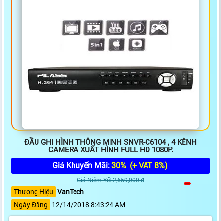
ĐẦU GHI HÌNH THÔNG MINH SNVR-C6104 , 4 KÊNH
CAMERA XUẤT HÌNH FULL HD 1080P.
Giá Khuyến Mãi:
30%
(+ VAT 8%)
Giá Niêm Yết:2,659,000 ₫
Thương Hiệu
VanTech
Ngày Đăng
12/14/2018 8:43:24 AM