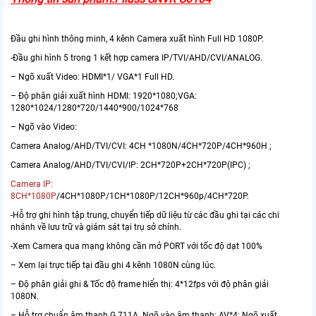
Đầu ghi hình thông minh, 4 kênh Camera xuất hình Full HD 1080P.
-Đầu ghi hình 5 trong 1 kết hợp camera IP/TVI/AHD/CVI/ANALOG.
– Ngõ xuất Video: HDMI*1/ VGA*1 Full HD.
– Độ phân giải xuất hình HDMI: 1920*1080;VGA:
1280*1024/1280*720/1440*900/1024*768
– Ngõ vào Video:
Camera Analog/AHD/TVI/CVI: 4CH *1080N/4CH*720P/4CH*960H ;
Camera Analog/AHD/TVI/CVI/IP: 2CH*720P+2CH*720P(IPC) ;
Camera IP:
8CH*1080P
/4CH*1080P/1CH*1080P/12CH*960p/4CH*720P.
-Hỗ trợ ghi hình tập trung, chuyển tiếp dữ liệu từ các đầu ghi tại các chi
nhánh về lưu trữ và giám sát tại trụ sở chính.
-Xem Camera qua mạng không cần mở PORT với tốc độ dạt 100%
– Xem lại trực tiếp tại đầu ghi 4 kênh 1080N cùng lúc.
– Độ phân giải ghi & Tốc độ frame hiển thị: 4*12fps với độ phân giải
1080N.
– Hỗ trợ chuẩn âm thanh G.711A. Ngõ vào âm thanh: AV*4; Ngõ xuất