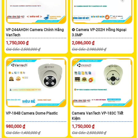
VP-244AHDH Camera Chính Hãng
❂ Camera VP-202H Hồng Ngoại
VanTech
3.0MP
1,750,000 ₫
2,086,000 ₫
Giá Gốc: 2,500,000 ₫
Giá Gốc: 2,980,000 ₫
VP-184B Camera Dome Plastic
Camera VanTech VP-183C Tiết
Kiệm
980,000 ₫
1,750,000 ₫
Giá Gốc: 1,400,000 ₫
Giá Gốc: 2,500,000 ₫