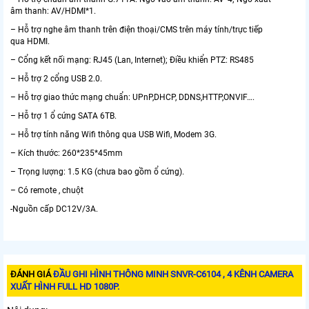
âm thanh: AV/HDMI*1.
– Hỗ trợ nghe âm thanh trên điện thoại/CMS trên máy tính/trực tiếp
qua HDMI.
– Cổng kết nối mạng: RJ45 (Lan, Internet); Điều khiển PTZ: RS485
– Hỗ trợ 2 cổng USB 2.0.
– Hỗ trợ giao thức mạng chuẩn: UPnP,DHCP, DDNS,HTTP,ONVIF….
– Hỗ trợ 1 ổ cứng SATA 6TB.
– Hỗ trợ tính năng Wifi thông qua USB Wifi, Modem 3G.
– Kích thước: 260*235*45mm
– Trọng lượng: 1.5 KG (chưa bao gồm ổ cứng).
– Có remote , chuột
-Nguồn cấp DC12V/3A.
ĐÁNH GIÁ
ĐẦU GHI HÌNH THÔNG MINH SNVR-C6104 , 4 KÊNH CAMERA
XUẤT HÌNH FULL HD 1080P.