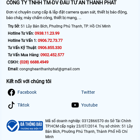
CÔNG TY TNHH TM-DV ĐẦU TƯ AN THÀNH PHÁT
Đơn vị chuyên cung cấp & lắp đặt camera quan sát, thiết bị báo động,
báo cháy, máy chấm công, thiết bị mạng, ...
Trụ Sở:
51 Lũy Bán Bích, Phường Phú Thạnh, TP. Hồ Chí Minh
0938.11.23.99
Hotline Tư Vấn:
0906.72.73.77
Hotline Tư Vấn 1:
0906.855.330
Tư Vấn Kỹ Thuật:
0902.452.577
Tư Vấn Mua Hàng:
(028) 6688.4949
CSKH:
Email:
congngheanthanhphat@gmail.com
Kết nối với chúng tôi
Facebook
Twitter
Tiktok
Youtube
Mã số doanh nghiệp: 0312866570 do Sở Tài Chính
TP.HCM cấp ngày 23/07/2014. Trụ sở chính: 51 Lũy
Bán Bích, Phường Phú Thạnh, Thành Phố Hồ Chí
Minh