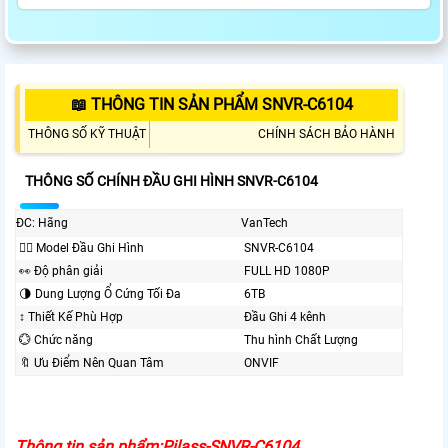
📖 THÔNG TIN SẢN PHẨM SNVR-C6104
THÔNG SỐ KỸ THUẬT
CHÍNH SÁCH BẢO HÀNH
THÔNG SỐ CHÍNH ĐẦU GHI HÌNH SNVR-C6104
ĐC: Hãng
VanTech
❤️‍💋‍ Model Đầu Ghi Hình
SNVR-C6104
️👀 Độ phân giải
FULL HD 1080P
🌗 Dung Lượng Ổ Cứng Tối Đa
6TB
↕️ Thiết Kế Phù Hợp
Đầu Ghi 4 kênh
💮 Chức năng
Thu hình Chất Lượng
🔖 Ưu Điểm Nên Quan Tâm
ONVIF
Thông tin sản phẩm:Pilass-SNVR-C6104