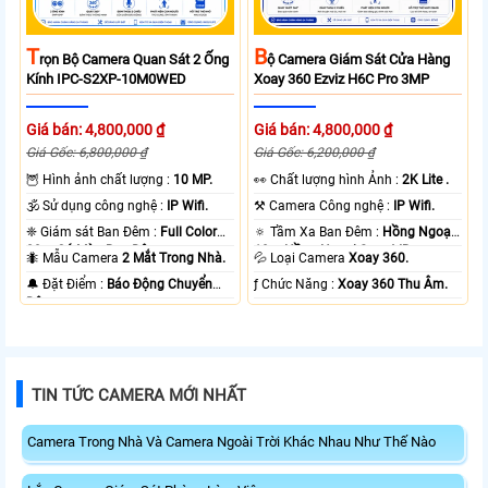
T
B
Rọn Bộ Camera Quan Sát 2 Ống
Ộ Camera Giám Sát Cửa Hàng
Kính IPC-S2XP-10M0WED
Xoay 360 Ezviz H6C Pro 3MP
Giá bán: 4,800,000 ₫
Giá bán: 4,800,000 ₫
Giá Gốc: 6,800,000 ₫
Giá Gốc: 6,200,000 ₫
🦉 Hình ảnh chất lượng :
10 MP.
️👀 Chất lượng hình Ảnh :
2K Lite .
🕉️ Sử dụng công nghệ :
IP Wifi.
⚒ Camera Công nghệ :
IP Wifi.
❈ Giám sát Ban Đêm :
Full Color
🔅 Tầm Xa Ban Đêm :
Hồng Ngoại
20m Có Màu Ban Ðêm.
10m Hồng Ngoại Smart IR.
🐜 Mẫu Camera
2 Mắt Trong Nhà.
💦 Loại Camera
Xoay 360.
️🔔 Đặt Điểm :
Báo Động Chuyển
️ƒ Chức Năng :
Xoay 360 Thu Âm.
Động.
TIN TỨC CAMERA MỚI NHẤT
Camera Trong Nhà Và Camera Ngoài Trời Khác Nhau Như Thế Nào