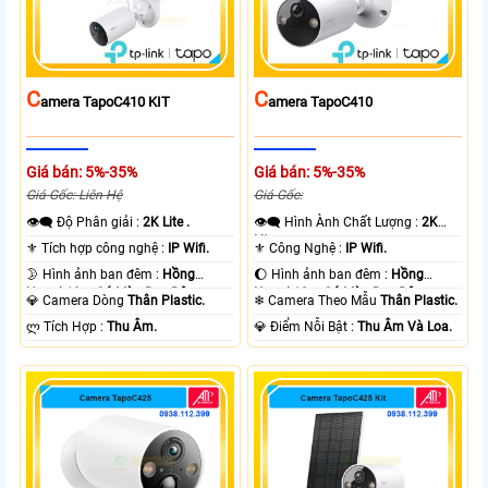
C
C
Amera TapoC410 KIT
Amera TapoC410
Giá bán: 5%-35%
Giá bán: 5%-35%
Giá Gốc: Liên Hệ
Giá Gốc:
👁️‍🗨 Độ Phân giải :
2K Lite .
👁️‍🗨 Hình Ành Chất Lượng :
2K
Lite .
⚜️ Tích hợp công nghệ :
IP Wifi.
⚜️ Công Nghệ :
IP Wifi.
🌛 Hình ảnh ban đêm :
Hồng
🌔 Hình ảnh ban đêm :
Hồng
Ngoại 10m Có Màu Ban Ðêm.
Ngoại 10m Có Màu Ban Ðêm.
💎 Camera Dòng
Thân Plastic.
❄ Camera Theo Mẫu
Thân Plastic.
️ლ Tích Hợp :
Thu Âm.
️💎 Điểm Nỗi Bật :
Thu Âm Và Loa.