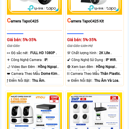
C
C
Amera TapoC425
Amera TapoC425 Kit
Giá bán: 5%-35%
Giá bán: 5%-35%
Giá Gốc:
Giá Gốc: Liên Hệ
️👀 Độ sắc nét :
FULL HD 1080P .
💯 Chất lượng hình :
2K Lite .
⚜️ Công Nghệ Camera :
IP.
🌠 Công Nghệ Sử Dụng :
IP Wifi.
🌙 Video Ban Đêm :
Hồng Ngoại
🔴 Xem ban đêm :
Hồng Ngoại
10m Hồng Ngoại SMD.
15m Có Màu Ban Ðêm.
👑 Camera Theo Mẫu
Dome Kim
⛓ Camera Theo Mẫu
Thân Plastic.
loại + Nhựa.
️ƒ Điểm Nỗi Bật :
Thu Âm.
️☣️ Điểm Nỗi Bật :
Thu Âm Và Loa.