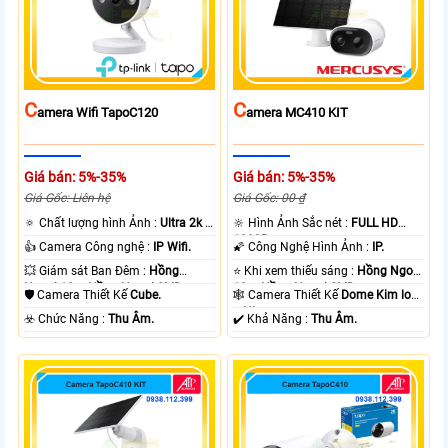
C
C
Amera Wifi TapoC120
Amera MC410 KIT
Giá bán: 5%-35%
Giá bán: 5%-35%
Giá Gốc: Liên hệ
Giá Gốc: 00 ₫
🔅 Chất lượng hình Ảnh :
Ultra 2k +
🔆 Hình Ảnh Sắc nét :
FULL HD
.
1080P .
👍 Camera Công nghệ :
IP Wifi.
🌠 Công Nghệ Hình Ảnh :
IP.
💥 Giám sát Ban Đêm :
Hồng
⭐ Khi xem thiếu sáng :
Hồng Ngoại
Ngoại 10m Hồng Ngoại SMD.
10m Hồng Ngoại SMD.
🛡 Camera Thiết Kế
Cube.
🕸️ Camera Thiết Kế
Dome Kim loại
+ Nhựa.
️☣️ Chức Năng :
Thu Âm.
️✔️ Khả Năng :
Thu Âm.