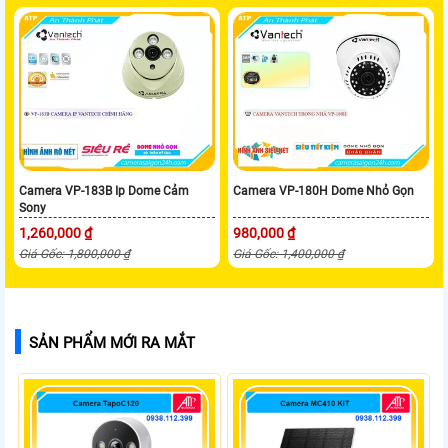
Camera VP-183B Ip Dome Cảm
Camera VP-180H Dome Nhỏ Gọn
Sony
1,260,000 ₫
980,000 ₫
Giá Gốc: 1,800,000 ₫
Giá Gốc: 1,400,000 ₫
SẢN PHẨM MỚI RA MẮT