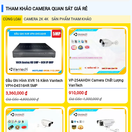
THAM KHẢO CAMERA QUAN SÁT GIÁ RẺ
CÙNG LOẠI
CAMERA 2K 4K
SẢN PHẨM THAM KHẢO
VP-254AHDH Camera Chất Lượng
Đầu Ghi Hình XVR 16 Kênh Vantech
VanTech
VPH-D4516HR 5MP
910,000 ₫
3,360,000 ₫
Giá Gốc: 1,300,000 ₫
Giá Gốc: 4,800,000 ₫