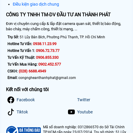
Điều kiện giao dịch chung
CÔNG TY TNHH TM-DV ĐẦU TƯ AN THÀNH PHÁT
Đơn vị chuyên cung cấp & lắp đặt camera quan sát, thiết bị báo động,
báo cháy, máy chấm công, thiết bị mạng, ...
Trụ Sở:
51 Lũy Bán Bích, Phường Phú Thạnh, TP. Hồ Chí Minh
0938.11.23.99
Hotline Tư Vấn:
0906.72.73.77
Hotline Tư Vấn 1:
0906.855.330
Tư Vấn Kỹ Thuật:
0902.452.577
Tư Vấn Mua Hàng:
(028) 6688.4949
CSKH:
Email:
congngheanthanhphat@gmail.com
Kết nối với chúng tôi
Facebook
Twitter
Tiktok
Youtube
Mã số doanh nghiệp: 0312866570 do Sở Tài Chính
TP.HCM cấp ngày 23/07/2014. Trụ sở chính: 51 Lũy