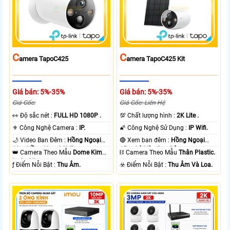
C
C
Amera TapoC425
Amera TapoC425 Kit
Giá bán: 5%-35%
Giá bán: 5%-35%
Giá Gốc:
Giá Gốc: Liên Hệ
️👀 Độ sắc nét :
FULL HD 1080P .
💯 Chất lượng hình :
2K Lite .
⚜️ Công Nghệ Camera :
IP.
🌠 Công Nghệ Sử Dụng :
IP Wifi.
🌙 Video Ban Đêm :
Hồng Ngoại
🔴 Xem ban đêm :
Hồng Ngoại
10m Hồng Ngoại SMD.
15m Có Màu Ban Ðêm.
👑 Camera Theo Mẫu
Dome Kim
⛓ Camera Theo Mẫu
Thân Plastic.
loại + Nhựa.
️ƒ Điểm Nỗi Bật :
Thu Âm.
️☣️ Điểm Nỗi Bật :
Thu Âm Và Loa.