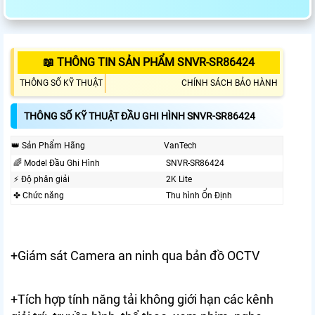
📖 THÔNG TIN SẢN PHẨM SNVR-SR86424
THÔNG SỐ KỸ THUẬT
CHÍNH SÁCH BẢO HÀNH
THÔNG SỐ KỸ THUẬT ĐẦU GHI HÌNH SNVR-SR86424
👑 Sản Phẩm Hãng
VanTech
🌈 Model Đầu Ghi Hình
SNVR-SR86424
️⚡ Độ phân giải
2K Lite
✤ Chức năng
Thu hình Ổn Định
+Giám sát Camera an ninh qua bản đồ OCTV
+Tích hợp tính năng tải không giới hạn các kênh