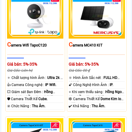
C
C
Amera Wifi TapoC120
Amera MC410 KIT
Giá bán: 5%-35%
Giá bán: 5%-35%
Giá Gốc: Liên hệ
Giá Gốc: 00 ₫
🔅 Chất lượng hình Ảnh :
Ultra 2k +
🔆 Hình Ảnh Sắc nét :
FULL HD
.
1080P .
👍 Camera Công nghệ :
IP Wifi.
🌠 Công Nghệ Hình Ảnh :
IP.
💥 Giám sát Ban Đêm :
Hồng
⭐ Khi xem thiếu sáng :
Hồng Ngoại
Ngoại 10m Hồng Ngoại SMD.
10m Hồng Ngoại SMD.
🛡 Camera Thiết Kế
Cube.
🕸️ Camera Thiết Kế
Dome Kim loại
+ Nhựa.
️☣️ Chức Năng :
Thu Âm.
️✔️ Khả Năng :
Thu Âm.