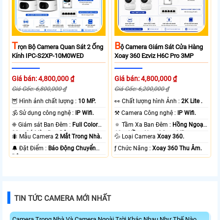
T
B
Rọn Bộ Camera Quan Sát 2 Ống
Ộ Camera Giám Sát Cửa Hàng
Kính IPC-S2XP-10M0WED
Xoay 360 Ezviz H6C Pro 3MP
Giá bán: 4,800,000 ₫
Giá bán: 4,800,000 ₫
Giá Gốc: 6,800,000 ₫
Giá Gốc: 6,200,000 ₫
🦉 Hình ảnh chất lượng :
10 MP.
️👀 Chất lượng hình Ảnh :
2K Lite .
🕉️ Sử dụng công nghệ :
IP Wifi.
⚒ Camera Công nghệ :
IP Wifi.
❈ Giám sát Ban Đêm :
Full Color
🔅 Tầm Xa Ban Đêm :
Hồng Ngoại
20m Có Màu Ban Ðêm.
10m Hồng Ngoại Smart IR.
🐜 Mẫu Camera
2 Mắt Trong Nhà.
💦 Loại Camera
Xoay 360.
️🔔 Đặt Điểm :
Báo Động Chuyển
️ƒ Chức Năng :
Xoay 360 Thu Âm.
Động.
TIN TỨC CAMERA MỚI NHẤT
Camera Trong Nhà Và Camera Ngoài Trời Khác Nhau Như Thế Nào