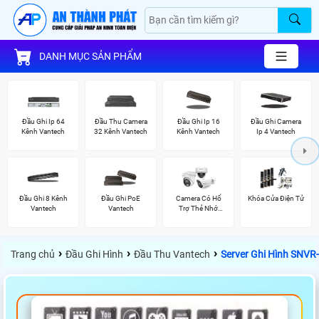
DANH MỤC SẢN PHẨM
Đầu Ghi Ip 64
Đầu Thu Camera
Đầu Ghi Ip 16
Đầu Ghi Camera
Kênh Vantech
32 Kênh Vantech
Kênh Vantech
Ip 4 Vantech
Đầu Ghi 8 Kênh
Đầu Ghi PoE
Camera Có Hổ
Khóa Cửa Điện Tử
Vantech
Vantech
Trợ Thẻ Nhớ
Vantech
›
›
›
Trang chủ
Đầu Ghi Hình
Đầu Thu Vantech
Server Ghi Hình SNV