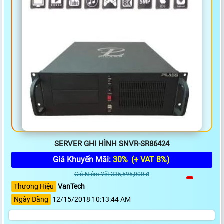
SERVER GHI HÌNH SNVR-SR86424
Giá Khuyến Mãi:
30%
(+ VAT 8%)
Giá Niêm Yết:335,595,000 ₫
Thương Hiệu
VanTech
Ngày Đăng
12/15/2018 10:13:44 AM