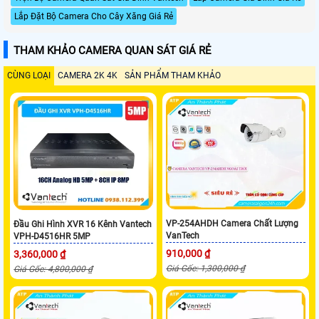
Lắp Đặt Bộ Camera Cho Cây Xăng Giá Rẻ
THAM KHẢO CAMERA QUAN SÁT GIÁ RẺ
CÙNG LOẠI
CAMERA 2K 4K
SẢN PHẨM THAM KHẢO
VP-254AHDH Camera Chất Lượng
Đầu Ghi Hình XVR 16 Kênh Vantech
VanTech
VPH-D4516HR 5MP
910,000 ₫
3,360,000 ₫
Giá Gốc: 1,300,000 ₫
Giá Gốc: 4,800,000 ₫