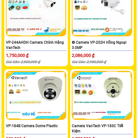
VP-244AHDH Camera Chính Hãng
❂ Camera VP-202H Hồng Ngoại
VanTech
3.0MP
1,750,000 ₫
2,086,000 ₫
Giá Gốc: 2,500,000 ₫
Giá Gốc: 2,980,000 ₫
VP-184B Camera Dome Plastic
Camera VanTech VP-183C Tiết
Kiệm