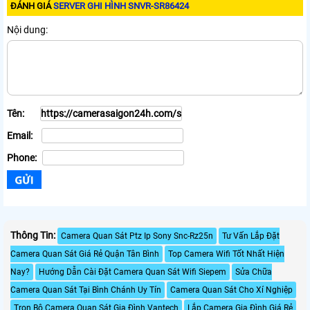
ĐÁNH GIÁ
SERVER GHI HÌNH SNVR-SR86424
Nội dung:
Tên:
Email:
Phone:
Thông Tin:
Camera Quan Sát Ptz Ip Sony Snc-Rz25n
Tư Vấn Lắp Đặt
Camera Quan Sát Giá Rẻ Quận Tân Bình
Top Camera Wifi Tốt Nhất Hiện
Nay?
Hướng Dẫn Cài Đặt Camera Quan Sát Wifi Siepem
Sửa Chữa
Camera Quan Sát Tại Bình Chánh Uy Tín
Camera Quan Sát Cho Xí Nghiệp
Trọn Bộ Camera Quan Sát Gia Đình Vantech
Lắp Camera Gia Đình Giá Rẻ