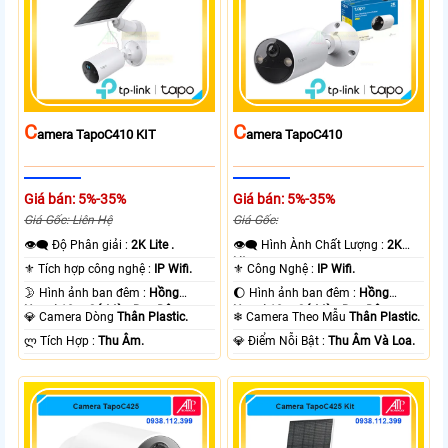
C
C
Amera TapoC410 KIT
Amera TapoC410
Giá bán: 5%-35%
Giá bán: 5%-35%
Giá Gốc: Liên Hệ
Giá Gốc:
👁️‍🗨 Độ Phân giải :
2K Lite .
👁️‍🗨 Hình Ành Chất Lượng :
2K
Lite .
⚜️ Tích hợp công nghệ :
IP Wifi.
⚜️ Công Nghệ :
IP Wifi.
🌛 Hình ảnh ban đêm :
Hồng
🌔 Hình ảnh ban đêm :
Hồng
Ngoại 10m Có Màu Ban Ðêm.
Ngoại 10m Có Màu Ban Ðêm.
💎 Camera Dòng
Thân Plastic.
❄ Camera Theo Mẫu
Thân Plastic.
️ლ Tích Hợp :
Thu Âm.
️💎 Điểm Nỗi Bật :
Thu Âm Và Loa.