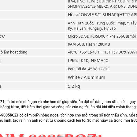
IPv4, IPv6, TCP/IP, UDP/IP, RTP(UDP), RT
SNMPv1/v2c/ v3(MIB-2), ARP, DNS, DDNS
Hồ sơ ONVIF S/T SUNAPI(HTTP AP
Anh, Hàn Quốc, Trung Quốc, Pháp, Ý, Tây
Kỳ, Hà Lan, Hungary, Hy Lạp
trữ
Micro SD/SDHC/SDXC 4 khe 256GB(mỗi
RAM 5GB, Flash 1280MB
 Độ ẩm hoạt động
-40°C~+55°C(-40°F~+131°F) / Dưới 90% 
IP66, IK10, NEMA4X
n
PoE: Tối đa. 45 W, 12VDC
White / Aluminum
5,2 kg
g
 đã trở nên nhỏ gọn và nhẹ hơn để giúp việc lắp đặt dễ dàng hơn rất nhiều ngay
hóng) từ xa, tiết kiệm thời gian và công sức của người lắp đặt khi điều chỉnh thang 
-9085RQZ1
có cảm biến hồng ngoại tích hợp cho mỗi trong số bốn thấu kính. Mỗi 
ấu kính, tạo ra hình ảnh rõ nét từ khoảng cách lên tới 30 mét ngay cả trong môi tr