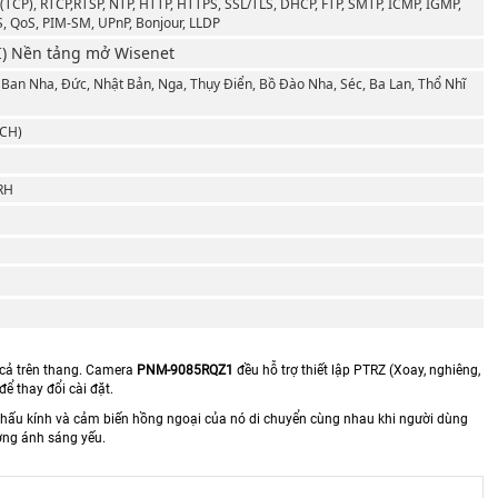
P(TCP), RTCP,RTSP, NTP, HTTP, HTTPS, SSL/TLS, DHCP, FTP, SMTP, ICMP, IGMP,
, QoS, PIM-SM, UPnP, Bonjour, LLDP
I) Nền tảng mở Wisenet
 Ban Nha, Đức, Nhật Bản, Nga, Thụy Điển, Bồ Đào Nha, Séc, Ba Lan, Thổ Nhĩ
 CH)
RH
 cả trên thang. Camera
PNM-9085RQZ1
đều hỗ trợ thiết lập PTRZ (Xoay, nghiêng,
để thay đổi cài đặt.
thấu kính và cảm biến hồng ngoại của nó di chuyển cùng nhau khi người dùng
ường ánh sáng yếu.