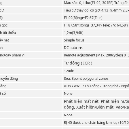
ng
Màu sắc: 0,11lux(F1.92, 30 IRE) Trắng đ
 cự
Tiêu cự thay đổi cơ giới 4,13~9,4mm(2,3x
độ
F1.92(Rộng)~F2.67(Tele)
n góc
H: 87,58°(Rộng)~37,34°(Tele) / V: 64,58°
 tối thiểu
1,2m(3,94ft)
ấy nét
Simple focus
nh
DC auto iris
n/Xoay pham vi
Remote adjustment (Max. 200cycles) 0~3
Tự động ( ICR )
g
120dB
chuyển động
8ea, 8point polygonal zones
rắng
ATW / AWC / Thủ công / Trong nhà / Ngoài
t số
None
Phát hiện mất nét, Phát hiện hư
động, Xuất hiện/Biến mất, Vào/Ra
None
RJ-45 được che chắn bằng kim loại(10/1