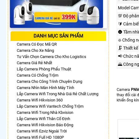
Model Cam
💯 Độ phân
🔰 Cảm biế
🌚 Tầm nh
DANH MỤC SẢN PHẨM
❇️ Chống 
Camera Có Đọc Mã QR
🗜️ Thiết kế
Camera Cho Xe Nâng
📢 Chức n
Tư Vấn Chọn Camera Cho Kho Logistics
Camera Giá Rẻ Nhất
🌄 Công n
Lắp Camera Phòng Phẩu Thuật
Camera Có Chống Trộm
Camera Cho Công Trình Chuyên Dụng
Camera Nhìn Màn Hình Máy Tính
Camera
PNM
Lắp Camera Wifi Trong Nhà Giá Rẻ Chất Lượng
thay đổi cài 
Camera Wifi Hikvision 360
khiển ống kín
Lăp Camera Wifi Vantech Chống Trộm
Camera Wifi Trong Nhà Kbvision
Lắp Camera Wifi Thân Cố Định
Camera Wifi Hikvision Báo Động
Camera Wifi Ezviz Ngoài Trời
Camera Wifi Full HD 1080P