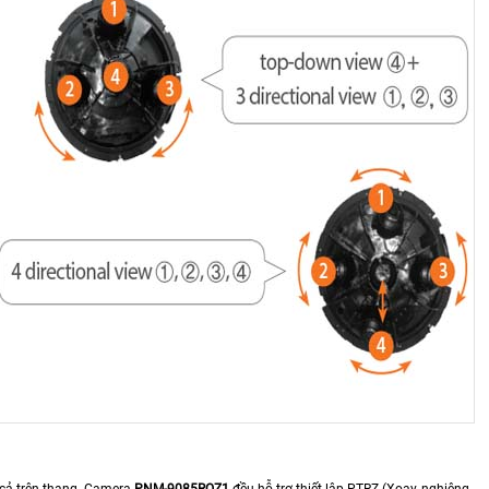
 cả trên thang. Camera
PNM-9085RQZ1
đều hỗ trợ thiết lập PTRZ (Xoay, nghiêng,