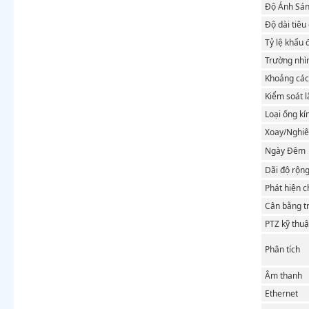
Độ Ánh Sá
Độ dài tiêu
Tỷ lệ khẩu 
Trường nhì
Khoảng cách
Kiểm soát l
Loại ống kí
Xoay/Nghiê
Ngày Đêm
Dãi độ rộn
Phát hiện 
Cân bằng t
PTZ kỹ thuậ
Phân tích
Âm thanh
Ethernet