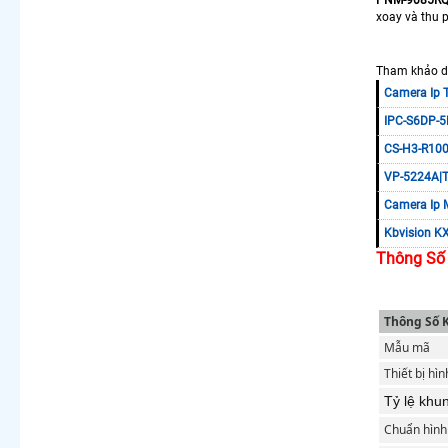
xoay và thu p
Tham khảo dò
Camera Ip 
IPC-S6DP-5
CS-H3-R100
VP-5224A|T
Camera Ip 
Kbvision K
Thông Số 
Thông Số 
Mẫu mã
Thiết bị hì
Tỷ lệ khu
Chuẩn hình