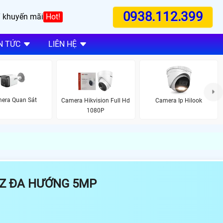
0938.112.399
 khuyến mãi
Hot!
N TỨC
LIÊN HỆ
era Quan Sát
Camera Hikvision Full Hd
Camera Ip Hilook
1080P
Z ĐA HƯỚNG 5MP