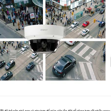
QZ1
đã trở nên nhỏ gọn và nhẹ hơn để giúp việc lắp đặt dễ dàng hơn rất nhiều ngay