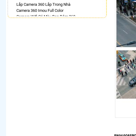
Lắp Camera 360 Lắp Trong Nhà
Camera 360 Imou Full Color
Camera Wifi Có Màu Ban Đêm 360
Camera Dahua Xoay 360
Lắp Camera 360 Có Chống Trộm
Top 5 Camera Wifi 360 Nên Mua
Camera 360 Có Màu Ban Đêm Ezviz
Camera 360 Ezviz Ngoài Trời
LẮP CAMERA THEO NHU CẦU
Lắp Camera Văn Phòng Giá Rẻ
Lắp Camera Nhà Xưởng Giá Rẻ
Lắp Camera Gia Đình Giá Rẻ
Lắp Camera Kho Hàng Giá Rẻ
Lắp Camera Cửa Hàng Giá Rẻ
Lắp Camera Wifi Giá Rẻ Chính Hãng
Lắp Camera Công Trình Giá Rẻ
Camera 360 Giá Rẻ
PNM-9085R