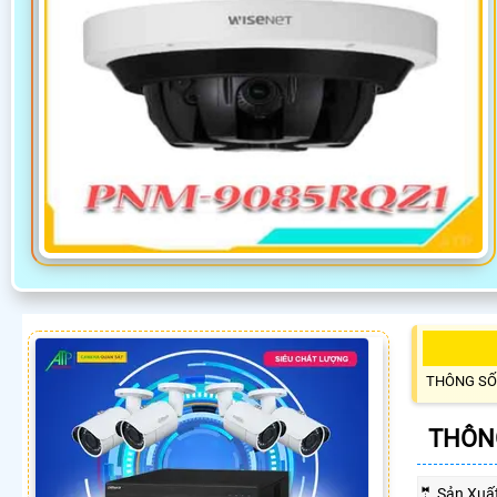
THÔNG SỐ
THÔNG
🤵 Sản Xuấ