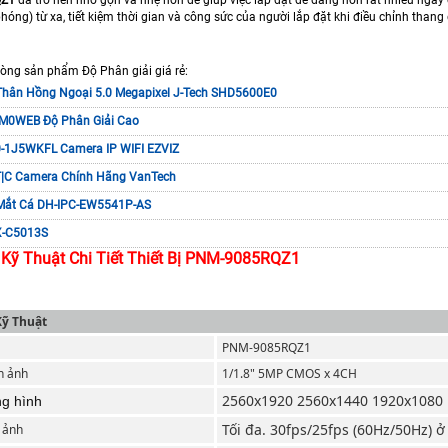
hóng) từ xa, tiết kiệm thời gian và công sức của người lắp đặt khi điều chỉnh thang 
ng sản phẩm Độ Phân giải giá rẻ:
Thân Hồng Ngoại 5.0 Megapixel J-Tech SHD5600E0
M0WEB Độ Phân Giải Cao
-1J5WKFL Camera IP WIFI EZVIZ
|C Camera Chính Hãng VanTech
Mắt Cá DH-IPC-EW5541P-AS
X-C5013S
Kỹ Thuật Chi Tiết Thiết Bị PNM-9085RQZ1
Kỹ Thuật
PNM-9085RQZ1
nh ảnh
1/1.8" 5MP CMOS x 4CH
2560x1920 2560x1440 1920x1080
ng hình
Tối đa. 30fps/25fps (60Hz/50Hz) ở
 ảnh