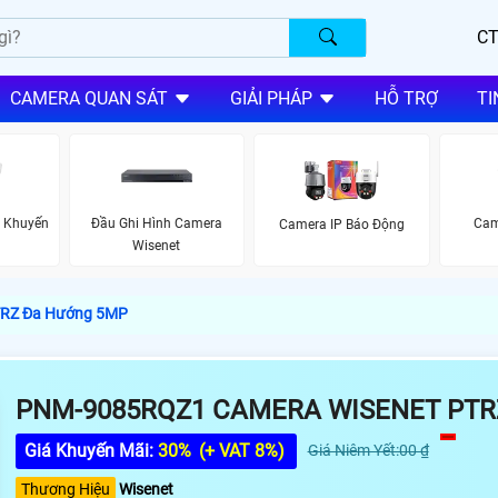
CT
CAMERA QUAN SÁT
GIẢI PHÁP
HỖ TRỢ
TI
 Khuyến
Đầu Ghi Hình Camera
Cam
Camera IP Báo Động
Wisenet
TRZ Đa Hướng 5MP
PNM-9085RQZ1 CAMERA WISENET PTR
Giá Khuyến Mãi:
30%
(+ VAT 8%)
Giá Niêm Yết:00 ₫
Thương Hiệu
Wisenet