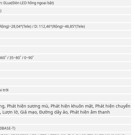
en: 0Lux(Đèn LED hồng ngoại bật)
)
(Rộng)~28,04°(Tele) / D: 112,46°(Rộng)~46,85°(Tele)
60˚ / 35~80˚ / 0~90˚
 trời
ớng, Phát hiện sương mù, Phát hiện khuôn mặt, Phát hiện chuyển
, Lượn lờ, Giả mạo, Đường dây ảo, Phát hiện âm thanh
00BASE-T)