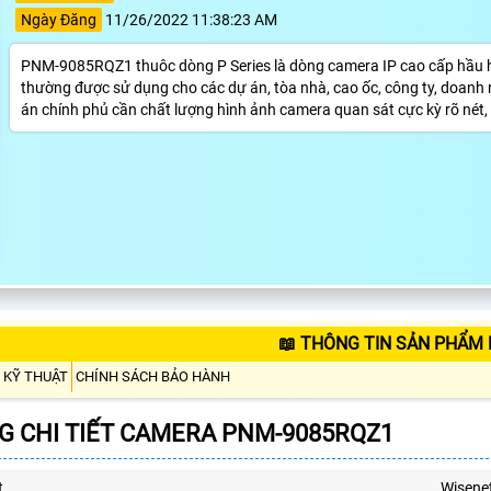
Ngày Đăng
11/26/2022 11:38:23 AM
PNM-9085RQZ1 thuôc dòng P Series là dòng camera IP cao cấp hầu hết
thường được sử dụng cho các dự án, tòa nhà, cao ốc, công ty, doanh ngh
án chính phủ cần chất lượng hình ảnh camera quan sát cực kỳ rõ nét,
📖 THÔNG TIN SẢN PHẨM
 KỸ THUẬT
CHÍNH SÁCH BẢO HÀNH
 CHI TIẾT CAMERA PNM-9085RQZ1
t
Wisene