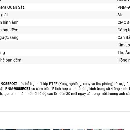
era Quan Sát
PNM-9
 giải
3k
n hình ảnh
CMOS
ìn ban đêm
Công 
ngược sáng
Cân B
Kim Lo
ăng
Thu Â
ghệ ban đêm
Hồng 
-9085RQZ1
đều hỗ trợ thiết lập PTRZ (Xoay, nghiêng, xoay và thu phóng) từ xa, giúp
đặt.
PNM-9085RQZ1
có cảm biến IR tích hợp cho mỗi ống kính trong số 4 ống kính.
h, tạo ra hình ảnh rõ nét từ độ cao lên đến 30 mét ngay cả trong môi trường ánh sá