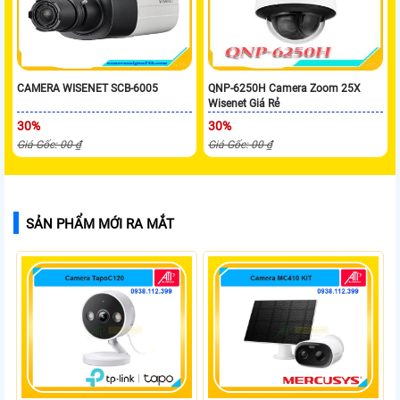
CAMERA WISENET SCB-6005
QNP-6250H Camera Zoom 25X
Wisenet Giá Rẻ
30%
30%
Giá Gốc: 00 ₫
Giá Gốc: 00 ₫
SẢN PHẨM MỚI RA MẮT