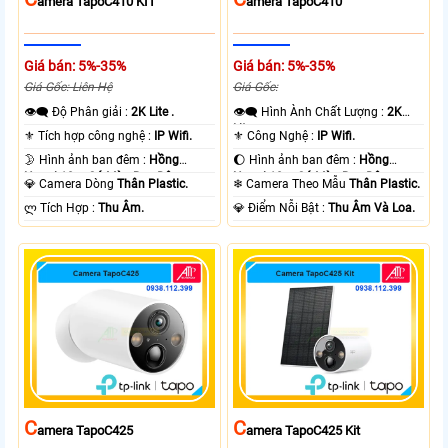
Amera TapoC410 KIT
Amera TapoC410
Giá bán: 5%-35%
Giá bán: 5%-35%
Giá Gốc: Liên Hệ
Giá Gốc:
👁️‍🗨 Độ Phân giải :
2K Lite .
👁️‍🗨 Hình Ành Chất Lượng :
2K
Lite .
⚜️ Tích hợp công nghệ :
IP Wifi.
⚜️ Công Nghệ :
IP Wifi.
🌛 Hình ảnh ban đêm :
Hồng
🌔 Hình ảnh ban đêm :
Hồng
Ngoại 10m Có Màu Ban Ðêm.
Ngoại 10m Có Màu Ban Ðêm.
💎 Camera Dòng
Thân Plastic.
❄ Camera Theo Mẫu
Thân Plastic.
️ლ Tích Hợp :
Thu Âm.
️💎 Điểm Nỗi Bật :
Thu Âm Và Loa.
C
C
Amera TapoC425
Amera TapoC425 Kit