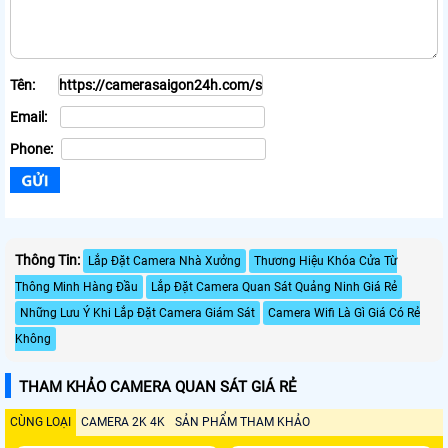
Tên:
Email:
Phone:
Thông Tin:
Lắp Đặt Camera Nhà Xưởng
Thương Hiệu Khóa Cửa Từ
Thông Minh Hàng Đầu
Lắp Đặt Camera Quan Sát Quảng Ninh Giá Rẻ
Những Lưu Ý Khi Lắp Đặt Camera Giám Sát
Camera Wifi Là Gì Giá Có Rẻ
Không
THAM KHẢO CAMERA QUAN SÁT GIÁ RẺ
CÙNG LOẠI
CAMERA 2K 4K
SẢN PHẨM THAM KHẢO