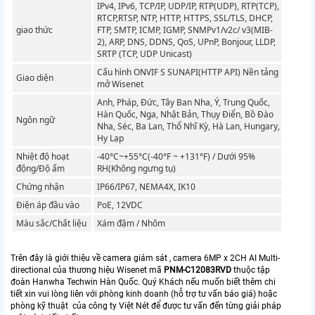
IPv4, IPv6, TCP/IP, UDP/IP, RTP(UDP), RTP(TCP),
RTCP,RTSP, NTP, HTTP, HTTPS, SSL/TLS, DHCP,
giao thức
FTP, SMTP, ICMP, IGMP, SNMPv1/v2c/ v3(MIB-
2), ARP, DNS, DDNS, QoS, UPnP, Bonjour, LLDP,
SRTP (TCP, UDP Unicast)
Cấu hình ONVIF S SUNAPI(HTTP API) Nền tảng
Giao diện
mở Wisenet
Anh, Pháp, Đức, Tây Ban Nha, Ý, Trung Quốc,
Hàn Quốc, Nga, Nhật Bản, Thụy Điển, Bồ Đào
Ngôn ngữ
Nha, Séc, Ba Lan, Thổ Nhĩ Kỳ, Hà Lan, Hungary,
Hy Lạp
Nhiệt độ hoạt
-40°C~+55°C(-40°F ~ +131°F) / Dưới 95%
động/Độ ẩm
RH(Không ngưng tụ)
Chứng nhận
IP66/IP67, NEMA4X, IK10
Điện áp đầu vào
PoE, 12VDC
Màu sắc/Chất liệu
Xám đậm / Nhôm
Trên đây là giới thiệu về camera giám sát , camera 6MP x 2CH AI Multi-
directional của thương hiệu Wisenet mã
PNM-C12083RVD
thuộc tập
đoàn Hanwha Techwin Hàn Quốc. Quý Khách nếu muốn biết thêm chi
tiết xin vui lòng liên với phòng kinh doanh (hỗ trợ tư vấn báo giá) hoặc
phòng kỹ thuật của công ty Việt Nét để được tư vấn đến từng giải pháp