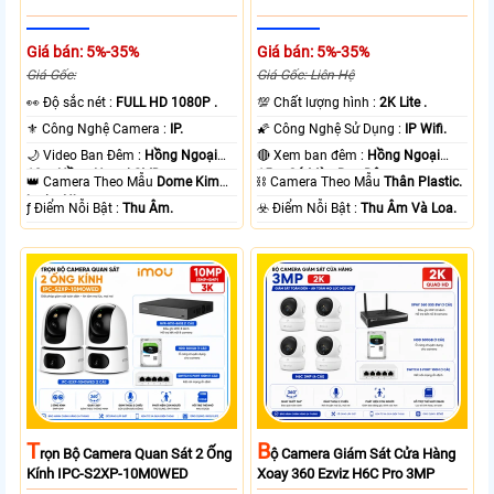
Giá bán: 5%-35%
Giá bán: 5%-35%
Giá Gốc:
Giá Gốc: Liên Hệ
️👀 Độ sắc nét :
FULL HD 1080P .
💯 Chất lượng hình :
2K Lite .
⚜️ Công Nghệ Camera :
IP.
🌠 Công Nghệ Sử Dụng :
IP Wifi.
🌙 Video Ban Đêm :
Hồng Ngoại
🔴 Xem ban đêm :
Hồng Ngoại
10m Hồng Ngoại SMD.
15m Có Màu Ban Ðêm.
👑 Camera Theo Mẫu
Dome Kim
⛓ Camera Theo Mẫu
Thân Plastic.
loại + Nhựa.
️ƒ Điểm Nỗi Bật :
Thu Âm.
️☣️ Điểm Nỗi Bật :
Thu Âm Và Loa.
T
B
Rọn Bộ Camera Quan Sát 2 Ống
Ộ Camera Giám Sát Cửa Hàng
Kính IPC-S2XP-10M0WED
Xoay 360 Ezviz H6C Pro 3MP