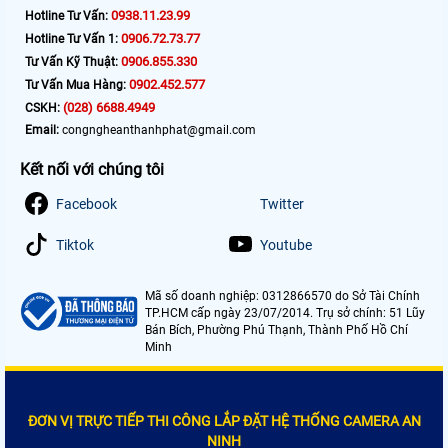
0938.11.23.99
Hotline Tư Vấn:
0906.72.73.77
Hotline Tư Vấn 1:
0906.855.330
Tư Vấn Kỹ Thuật:
0902.452.577
Tư Vấn Mua Hàng:
(028) 6688.4949
CSKH:
Email:
congngheanthanhphat@gmail.com
Kết nối với chúng tôi
Facebook
Twitter
Tiktok
Youtube
Mã số doanh nghiệp: 0312866570 do Sở Tài Chính
TP.HCM cấp ngày 23/07/2014. Trụ sở chính: 51 Lũy
Bán Bích, Phường Phú Thạnh, Thành Phố Hồ Chí
Minh
ĐƠN VỊ TRỰC TIẾP THI CÔNG LẮP ĐẶT HỆ THỐNG CAMERA AN
NINH