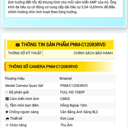
ảnh hưởng đến tốc độ khung hình cho mỗi cảm biến 6MP của nó. Ống
kính đa tiêu cự có động cơ cung cấp dải tiêu cự 3,54–6,69mm để điều
chỉnh trường nhìn linh hoạt theo từng hướng.
📖 THÔNG TIN SẢN PHẨM PNM-C12083RVD
THÔNG SỐ KỸ THUẬT
CHÍNH SÁCH BẢO HÀNH
THÔNG SỐ CAMERA PNM-C12083RVD
Thương Hiệu
Wisenet
Model Camera Quan Sát
PNM-C12083RVD
✨ Độ phân giải
FULL HD 1080P
🎛 Cảm biến hình ảnh
CMOS
🌜 Tầm nhìn ban đêm
Hồng Ngoại 10m
✱ Chống ngược sáng
Cân Bằng Ánh Sáng BLC
🌧️ Thiết kế
Kim Loại
💠 Chức năng
Thu Âm