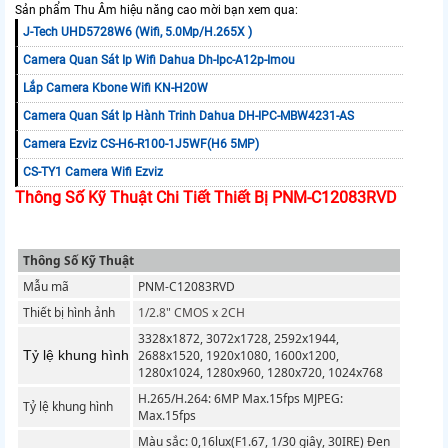
Sản phẩm Thu Âm hiệu năng cao mời bạn xem qua:
J-Tech UHD5728W6 (Wifi, 5.0Mp/H.265X )
Camera Quan Sát Ip Wifi Dahua Dh-Ipc-A12p-Imou
Lắp Camera Kbone Wifi KN-H20W
Camera Quan Sát Ip Hành Trinh Dahua DH-IPC-MBW4231-AS
Camera Ezviz CS-H6-R100-1J5WF(H6 5MP)
CS-TY1 Camera Wifi Ezviz
Thông Số Kỹ Thuật Chi Tiết Thiết Bị PNM-C12083RVD
Thông Số Kỹ Thuật
Mẫu mã
PNM-C12083RVD
Thiết bị hình ảnh
1/2.8" CMOS x 2CH
3328x1872, 3072x1728, 2592x1944,
Tỷ lệ khung hình
2688x1520, 1920x1080, 1600x1200,
1280x1024, 1280x960, 1280x720, 1024x768
H.265/H.264: 6MP Max.15fps MJPEG:
Tỷ lệ khung hình
Max.15fps
Màu sắc: 0,16lux(F1.67, 1/30 giây, 30IRE) Đen