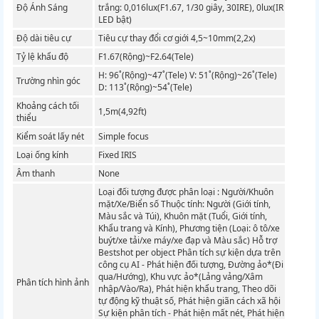
Độ Ánh Sáng
trắng: 0,016lux(F1.67, 1/30 giây, 30IRE), 0lux(IR
LED bật)
Độ dài tiêu cự
Tiêu cự thay đổi cơ giới 4,5~10mm(2,2x)
Tỷ lệ khẩu độ
F1.67(Rộng)~F2.64(Tele)
H: 96˚(Rộng)~47˚(Tele) V: 51˚(Rộng)~26˚(Tele)
Trường nhìn góc
D: 113˚(Rộng)~54˚(Tele)
Khoảng cách tối
1,5m(4,92ft)
thiểu
Kiểm soát lấy nét
Simple focus
Loại ống kính
Fixed IRIS
Âm thanh
None
Loại đối tượng được phân loại : Người/Khuôn
mặt/Xe/Biển số Thuộc tính: Người (Giới tính,
Màu sắc và Túi), Khuôn mặt (Tuổi, Giới tính,
Khẩu trang và Kính), Phương tiện (Loại: ô tô/xe
buýt/xe tải/xe máy/xe đạp và Màu sắc) Hỗ trợ
Bestshot per object Phân tích sự kiện dựa trên
công cụ AI - Phát hiện đối tượng, Đường ảo*(Đi
qua/Hướng), Khu vực ảo*(Lảng vảng/Xâm
Phân tích hình ảnh
nhập/Vào/Ra), Phát hiện khẩu trang, Theo dõi
tự động kỹ thuật số, Phát hiện giãn cách xã hội
Sự kiện phân tích - Phát hiện mất nét, Phát hiện