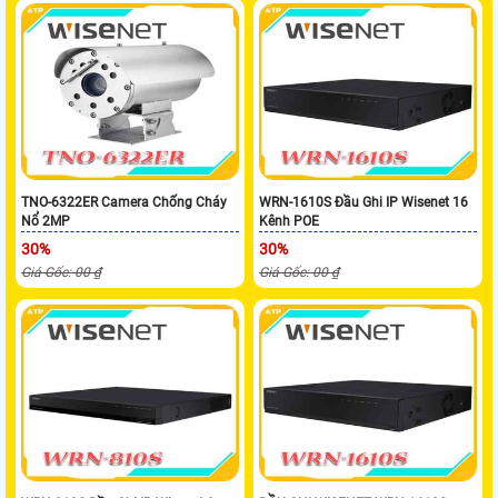
TNO-6322ER Camera Chống Cháy
WRN-1610S Đầu Ghi IP Wisenet 16
Nổ 2MP
Kênh POE
30%
30%
Giá Gốc: 00 ₫
Giá Gốc: 00 ₫