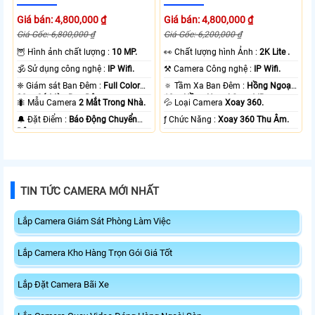
Giá bán: 4,800,000 ₫
Giá bán: 4,800,000 ₫
Giá Gốc: 6,800,000 ₫
Giá Gốc: 6,200,000 ₫
🦉 Hình ảnh chất lượng :
10 MP.
️👀 Chất lượng hình Ảnh :
2K Lite .
🕉️ Sử dụng công nghệ :
IP Wifi.
⚒ Camera Công nghệ :
IP Wifi.
❈ Giám sát Ban Đêm :
Full Color
🔅 Tầm Xa Ban Đêm :
Hồng Ngoại
20m Có Màu Ban Ðêm.
10m Hồng Ngoại Smart IR.
🐜 Mẫu Camera
2 Mắt Trong Nhà.
💦 Loại Camera
Xoay 360.
️🔔 Đặt Điểm :
Báo Động Chuyển
️ƒ Chức Năng :
Xoay 360 Thu Âm.
Động.
TIN TỨC CAMERA MỚI NHẤT
Lắp Camera Giám Sát Phòng Làm Việc
Lắp Camera Kho Hàng Trọn Gói Giá Tốt
Lắp Đặt Camera Bãi Xe