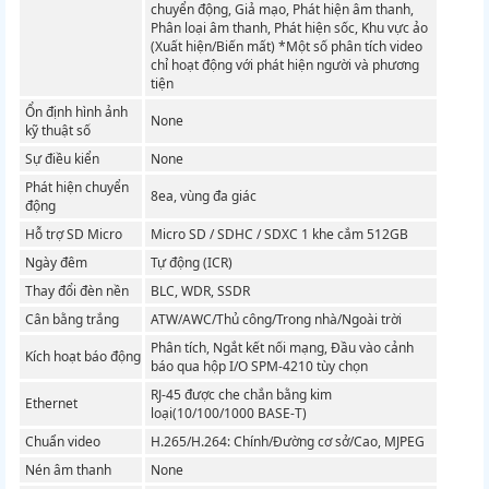
chuyển động, Giả mạo, Phát hiện âm thanh,
Phân loại âm thanh, Phát hiện sốc, Khu vực ảo
(Xuất hiện/Biến mất) *Một số phân tích video
chỉ hoạt động với phát hiện người và phương
tiện
Ổn định hình ảnh
None
kỹ thuật số
Sự điều kiển
None
Phát hiện chuyển
8ea, vùng đa giác
động
Hỗ trợ SD Micro
Micro SD / SDHC / SDXC 1 khe cắm 512GB
Ngày đêm
Tự động (ICR)
Thay đổi đèn nền
BLC, WDR, SSDR
Cân bằng trắng
ATW/AWC/Thủ công/Trong nhà/Ngoài trời
Phân tích, Ngắt kết nối mạng, Đầu vào cảnh
Kích hoạt báo động
báo qua hộp I/O SPM-4210 tùy chọn
RJ-45 được che chắn bằng kim
Ethernet
loại(10/100/1000 BASE-T)
Chuẩn video
H.265/H.264: Chính/Đường cơ sở/Cao, MJPEG
Nén âm thanh
None