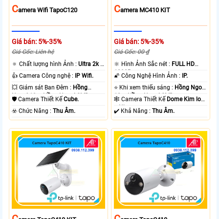
C
C
Amera Wifi TapoC120
Amera MC410 KIT
Giá bán: 5%-35%
Giá bán: 5%-35%
Giá Gốc: Liên hệ
Giá Gốc: 00 ₫
🔅 Chất lượng hình Ảnh :
Ultra 2k +
🔆 Hình Ảnh Sắc nét :
FULL HD
.
1080P .
👍 Camera Công nghệ :
IP Wifi.
🌠 Công Nghệ Hình Ảnh :
IP.
💥 Giám sát Ban Đêm :
Hồng
⭐ Khi xem thiếu sáng :
Hồng Ngoại
Ngoại 10m Hồng Ngoại SMD.
10m Hồng Ngoại SMD.
🛡 Camera Thiết Kế
Cube.
🕸️ Camera Thiết Kế
Dome Kim loại
+ Nhựa.
️☣️ Chức Năng :
Thu Âm.
️✔️ Khả Năng :
Thu Âm.
C
C