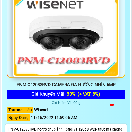
PNM-C12083RVD CAMERA ĐA HƯỚNG NHÌN 6MP
Giá Khuyến Mãi:
30%
(+ VAT 8%)
Giá Niêm Yết:00 ₫
Thương Hiệu
Wisenet
Ngày Đăng
11/16/2022 11:59:06 AM
PNM-C12083RVD hỗ trợ chụp ảnh 15fps và 120dB WDR thực mà không