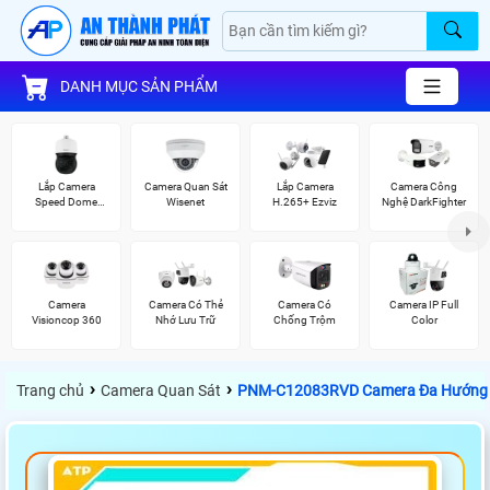
DANH MỤC SẢN PHẨM
Lắp Camera
Camera Quan Sát
Lắp Camera
Camera Công
Speed Dome
Wisenet
H.265+ Ezviz
Nghệ DarkFighter
Wisenet
Camera
Camera Có Thẻ
Camera Có
Camera IP Full
Visioncop 360
Nhớ Lưu Trữ
Chống Trộm
Color
›
›
Trang chủ
Camera Quan Sát
PNM-C12083RVD Camera Đa Hướng