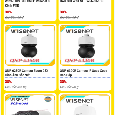
WRN-810S Đầu Ghi IP Wisenet 8
ĐẦU GHI WISENET WRN-1610S
Kênh POE
30%
30%
Giá Gốc: 00 ₫
Giá Gốc: 00 ₫
QNP-6250R Camera Zoom 25X
QNP-6320R Camera IR Quay Xoay
Hình Ành Sắc Nét
Cao Cấp
30%
30%
Giá Gốc: liên hệ
Giá Gốc: 00 ₫