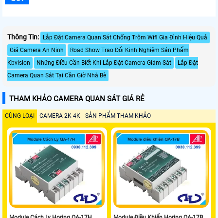
Thông Tin:
Lắp Đặt Camera Quan Sát Chống Trộm Wifi Gia Đình Hiệu Quả
Giá Camera An Ninh
Road Show Trao Đổi Kinh Nghiệm Sản Phẩm
Kbvision
Những Điều Cần Biết Khi Lắp Đặt Camera Giám Sát
Lắp Đặt
Camera Quan Sát Tại Cần Giờ Nhà Bè
THAM KHẢO CAMERA QUAN SÁT GIÁ RẺ
CÙNG LOẠI
CAMERA 2K 4K
SẢN PHẨM THAM KHẢO
Module Cách Ly Horing QA-17H
Module Điều Khiển Horing QA-17B