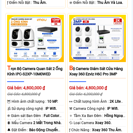
loại + Nhựa.
️ƒ Điểm Nỗi Bật :
Thu Âm.
️☣️ Điểm Nỗi Bật :
Thu Âm Và Loa.
T
B
Rọn Bộ Camera Quan Sát 2 Ống
Ộ Camera Giám Sát Cửa Hàng
Kính IPC-S2XP-10M0WED
Xoay 360 Ezviz H6C Pro 3MP
Giá bán: 4,800,000 ₫
Giá bán: 4,800,000 ₫
Giá Gốc: 6,800,000 ₫
Giá Gốc: 6,200,000 ₫
🦉 Hình ảnh chất lượng :
10 MP.
️👀 Chất lượng hình Ảnh :
2K Lite .
🕉️ Sử dụng công nghệ :
IP Wifi.
⚒ Camera Công nghệ :
IP Wifi.
❈ Giám sát Ban Đêm :
Full Color
🔅 Tầm Xa Ban Đêm :
Hồng Ngoại
20m Có Màu Ban Ðêm.
10m Hồng Ngoại Smart IR.
🐜 Mẫu Camera
2 Mắt Trong Nhà.
💦 Loại Camera
Xoay 360.
️🔔 Đặt Điểm :
Báo Động Chuyển
️ƒ Chức Năng :
Xoay 360 Thu Âm.