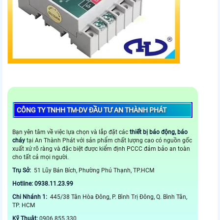
CÔNG TY TNHH TM-DV ĐẦU TƯ AN THÀNH PHÁT
Bạn yên tâm về việc lựa chọn và lắp đặt các
thiết bị báo động, báo
cháy
tại An Thành Phát với sản phẩm chất lượng cao có nguồn gốc
xuất xứ rõ ràng và đặc biệt được kiểm định PCCC đảm bảo an toàn
cho tất cả mọi người.
Trụ Sở:
51 Lũy Bán Bích, Phường Phú Thạnh, TP.HCM
Hotline: 0938.11.23.99
Chi Nhánh 1:
445/38 Tân Hòa Đông, P. Bình Trị Đông, Q. Bình Tân,
TP. HCM
Kỹ Thuật:
0906.855.330