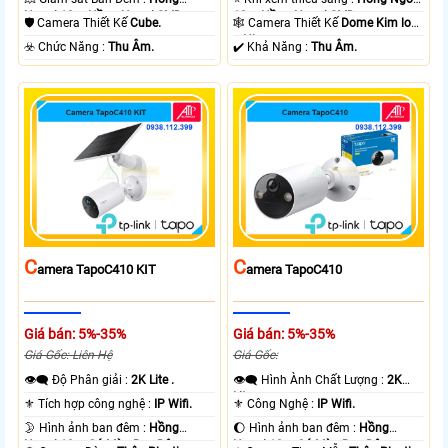
Ngoại 10m Hồng Ngoại SMD.
10m Hồng Ngoại SMD.
🛡 Camera Thiết Kế
Cube.
🕸️ Camera Thiết Kế
Dome Kim loại
+ Nhựa.
️☣️ Chức Năng :
Thu Âm.
️✔️ Khả Năng :
Thu Âm.
C
C
Amera TapoC410 KIT
Amera TapoC410
Giá bán: 5%-35%
Giá bán: 5%-35%
Giá Gốc: Liên Hệ
Giá Gốc:
👁️‍🗨 Độ Phân giải :
2K Lite .
👁️‍🗨 Hình Ành Chất Lượng :
2K
Lite .
⚜️ Tích hợp công nghệ :
IP Wifi.
⚜️ Công Nghệ :
IP Wifi.
🌛 Hình ảnh ban đêm :
Hồng
🌔 Hình ảnh ban đêm :
Hồng
Ngoại 10m Có Màu Ban Ðêm.
Ngoại 10m Có Màu Ban Ðêm.