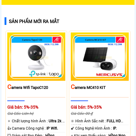
SẢN PHẨM MỚI RA MẮT
C
C
Amera Wifi TapoC120
Amera MC410 KIT
Giá bán: 5%-35%
Giá bán: 5%-35%
Giá Gốc: Liên hệ
Giá Gốc: 00 ₫
🔅 Chất lượng hình Ảnh :
Ultra 2k +
🔆 Hình Ảnh Sắc nét :
FULL HD
.
1080P .
👍 Camera Công nghệ :
IP Wifi.
🌠 Công Nghệ Hình Ảnh :
IP.
💥 Giám sát Ban Đêm :
Hồng
⭐ Khi xem thiếu sáng :
Hồng Ngoại