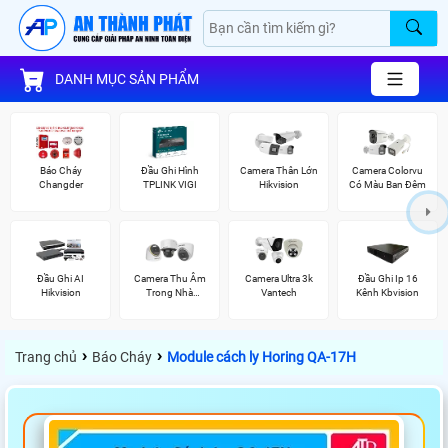
DANH MỤC SẢN PHẨM
Báo Cháy
Đầu Ghi Hình
Camera Thân Lớn
Camera Colorvu
Changder
TPLINK VIGI
Hikvision
Có Màu Ban Đêm
Đầu Ghi AI
Camera Thu Âm
Camera Ultra 3k
Đầu Ghi Ip 16
Hikvision
Trong Nhà
Vantech
Kênh Kbvision
Hikvision
›
›
Trang chủ
Báo Cháy
Module cách ly Horing QA-17H