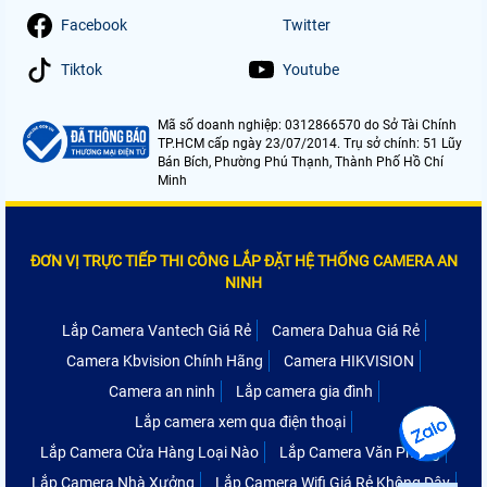
Facebook
Twitter
Tiktok
Youtube
Mã số doanh nghiệp: 0312866570 do Sở Tài Chính
TP.HCM cấp ngày 23/07/2014. Trụ sở chính: 51 Lũy
Bán Bích, Phường Phú Thạnh, Thành Phố Hồ Chí
Minh
ĐƠN VỊ TRỰC TIẾP THI CÔNG LẮP ĐẶT HỆ THỐNG CAMERA AN
NINH
Lắp Camera Vantech Giá Rẻ
Camera Dahua Giá Rẻ
Camera Kbvision Chính Hãng
Camera HIKVISION
Camera an ninh
Lắp camera gia đình
Lắp camera xem qua điện thoại
Lắp Camera Cửa Hàng Loại Nào
Lắp Camera Văn Phòng
Lắp Camera Nhà Xưởng
Lắp Camera Wifi Giá Rẻ Không Dây