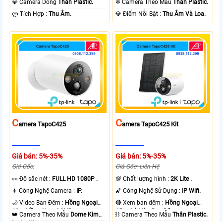
💎 Camera Dòng
Thân Plastic.
❄ Camera Theo Mẫu
Thân Plastic.
️ლ Tích Hợp :
Thu Âm.
️💎 Điểm Nỗi Bật :
Thu Âm Và Loa.
C
C
Amera TapoC425
Amera TapoC425 Kit
Giá bán: 5%-35%
Giá bán: 5%-35%
Giá Gốc:
Giá Gốc: Liên Hệ
️👀 Độ sắc nét :
FULL HD 1080P .
💯 Chất lượng hình :
2K Lite .
⚜️ Công Nghệ Camera :
IP.
🌠 Công Nghệ Sử Dụng :
IP Wifi.
🌙 Video Ban Đêm :
Hồng Ngoại
🔴 Xem ban đêm :
Hồng Ngoại
10m Hồng Ngoại SMD.
15m Có Màu Ban Ðêm.
👑 Camera Theo Mẫu
Dome Kim
⛓ Camera Theo Mẫu
Thân Plastic.