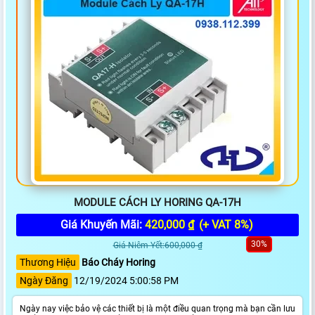
MODULE CÁCH LY HORING QA-17H
Giá Khuyến Mãi:
420,000 ₫
(+ VAT 8%)
30%
Giá Niêm Yết:600,000 ₫
Thương Hiệu
Báo Cháy Horing
Ngày Đăng
12/19/2024 5:00:58 PM
Ngày nay việc bảo vệ các thiết bị là một điều quan trọng mà bạn cần lưu