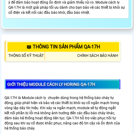
ý để đảm bảo hoạt động ổn định và giảm thiểu rủi ro. Module cách ly
QA-17H là một giải pháp tối ưu dành cho bạn bảo vệ các thiết bị khỏi sự
cố điện và kết nối các đầu báo khói, đầu báo nhiệt.
📖 THÔNG TIN SẢN PHẨM QA-17H
THÔNG SỐ KỸ THUẬT
CHÍNH SÁCH BẢO HÀNH
GIỚI THIỆU MODULE CÁCH LY HORING QA-17H
QA-17H là Module cách ly chuyên dùng trong hệ thống báo cháy tự
động, giúp phát hiện và bảo vệ các thiết bị khỏi sự cố ngắn mạch trong
vòng lặp dây tín hiệu. Khi xảy ra ngắn mạch, module sẽ tự động ngắt
kết nối phần bị lỗi mà không ảnh hưởng đến các đầu báo cháy khác,
đảm bảo hệ thống hoạt động liên tục. QA-17H hỗ trợ việc phục hồi tự
động sau khi sự cố được khắc phục, nâng cao độ tin cậy và ổn định của
hệ thống báo cháy.