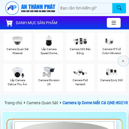
DANH MỤC SẢN PHẨM
Camera Quan Sát
Lắp Camera
Camera 360 Báo
Camera IP Full
Wisenet
Speed Dome
Động
Color Hikvision
Wisenet
Lắp Camera
Camera Kbvision
Camera PoE
Camera Ezviz 360
Dahua Thu Âm
2K
Vantech
›
›
Trang chủ
Camera Quan Sát
Camera Ip Dome Mắt Cá QNE-8021R 