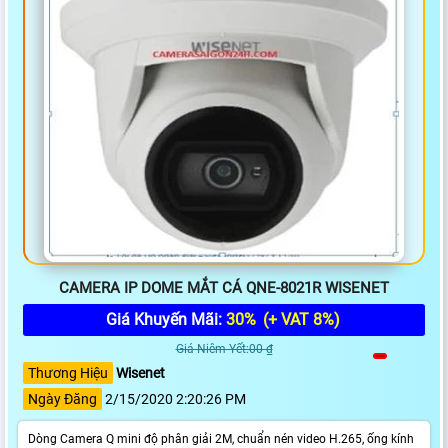
CAMERA IP DOME MẮT CÁ QNE-8021R WISENET
Giá Khuyến Mãi:
30%
(+ VAT 8%)
Giá Niêm Yết:00 ₫
Thương Hiệu
Wisenet
Ngày Đăng
2/15/2020 2:20:26 PM
Dòng Camera Q mini độ phân giải 2M, chuẩn nén video H.265, ống kính