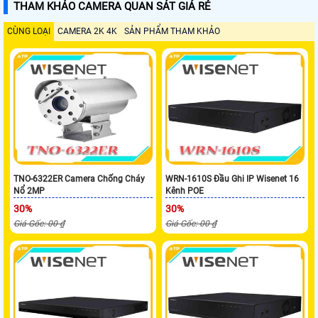
THAM KHẢO CAMERA QUAN SÁT GIÁ RẺ
CÙNG LOẠI
CAMERA 2K 4K
SẢN PHẨM THAM KHẢO
TNO-6322ER Camera Chống Cháy
WRN-1610S Đầu Ghi IP Wisenet 16
Nổ 2MP
Kênh POE
30%
30%
Giá Gốc: 00 ₫
Giá Gốc: 00 ₫