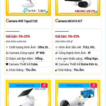
C
C
Amera Wifi TapoC120
Amera MC410 KIT
Giá bán: 5%-35%
Giá bán: 5%-35%
Giá Gốc: Liên hệ
Giá Gốc: 00 ₫
🔅 Chất lượng hình Ảnh :
Ultra 2k +
🔆 Hình Ảnh Sắc nét :
FULL HD
.
1080P .
👍 Camera Công nghệ :
IP Wifi.
🌠 Công Nghệ Hình Ảnh :
IP.
💥 Giám sát Ban Đêm :
Hồng
⭐ Khi xem thiếu sáng :
Hồng Ngoại
Ngoại 10m Hồng Ngoại SMD.
10m Hồng Ngoại SMD.
🛡 Camera Thiết Kế
Cube.
🕸️ Camera Thiết Kế
Dome Kim loại
+ Nhựa.
️☣️ Chức Năng :
Thu Âm.
️✔️ Khả Năng :
Thu Âm.