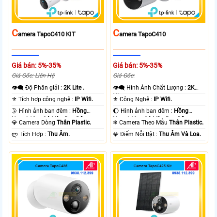
C
C
Amera TapoC410 KIT
Amera TapoC410
Giá bán: 5%-35%
Giá bán: 5%-35%
Giá Gốc: Liên Hệ
Giá Gốc:
👁️‍🗨 Độ Phân giải :
2K Lite .
👁️‍🗨 Hình Ành Chất Lượng :
2K
Lite .
⚜️ Tích hợp công nghệ :
IP Wifi.
⚜️ Công Nghệ :
IP Wifi.
🌛 Hình ảnh ban đêm :
Hồng
🌔 Hình ảnh ban đêm :
Hồng
Ngoại 10m Có Màu Ban Ðêm.
Ngoại 10m Có Màu Ban Ðêm.
💎 Camera Dòng
Thân Plastic.
❄ Camera Theo Mẫu
Thân Plastic.
️ლ Tích Hợp :
Thu Âm.
️💎 Điểm Nỗi Bật :
Thu Âm Và Loa.