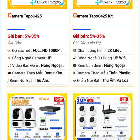
C
C
Amera TapoC425
Amera TapoC425 Kit
Giá bán: 5%-35%
Giá bán: 5%-35%
Giá Gốc:
Giá Gốc: Liên Hệ
️👀 Độ sắc nét :
FULL HD 1080P .
💯 Chất lượng hình :
2K Lite .
⚜️ Công Nghệ Camera :
IP.
🌠 Công Nghệ Sử Dụng :
IP Wifi.
🌙 Video Ban Đêm :
Hồng Ngoại
🔴 Xem ban đêm :
Hồng Ngoại
10m Hồng Ngoại SMD.
15m Có Màu Ban Ðêm.
👑 Camera Theo Mẫu
Dome Kim
⛓ Camera Theo Mẫu
Thân Plastic.
loại + Nhựa.
️ƒ Điểm Nỗi Bật :
Thu Âm.
️☣️ Điểm Nỗi Bật :
Thu Âm Và Loa.