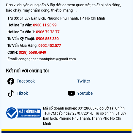
Đơn vị chuyên cung cấp & lắp đặt camera quan sát, thiết bị báo động,
báo cháy, máy chấm công, thiết bị mạng, ...
Trụ Sở:
51 Lũy Bán Bích, Phường Phú Thạnh, TP. Hồ Chí Minh
0938.11.23.99
Hotline Tư Vấn:
0906.72.73.77
Hotline Tư Vấn 1:
0906.855.330
Tư Vấn Kỹ Thuật:
0902.452.577
Tư Vấn Mua Hàng:
(028) 6688.4949
CSKH:
Email:
congngheanthanhphat@gmail.com
Kết nối với chúng tôi
Facebook
Twitter
Tiktok
Youtube
Mã số doanh nghiệp: 0312866570 do Sở Tài Chính
TP.HCM cấp ngày 23/07/2014. Trụ sở chính: 51 Lũy
Bán Bích, Phường Phú Thạnh, Thành Phố Hồ Chí
Minh