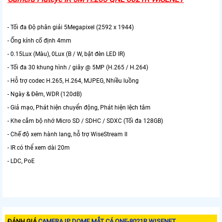
- Tối đa Độ phân giải 5Megapixel (2592 x 1944)
- Ống kính cố định 4mm
- 0.15Lux (Màu), 0Lux (B / W, bật đèn LED IR)
- Tối đa 30 khung hình / giây @ 5MP (H.265 / H.264)
- Hỗ trợ codec H.265, H.264, MJPEG, Nhiều luồng
- Ngày & Đêm, WDR (120dB)
- Giả mạo, Phát hiện chuyển động, Phát hiện lệch tâm
- Khe cắm bộ nhớ Micro SD / SDHC / SDXC (Tối đa 128GB)
- Chế độ xem hành lang, hỗ trợ WiseStream II
- IR có thể xem dài 20m
- LDC, PoE
ĐÁNH GIÁ
CAMERA IP DOME MẮT CÁ QNE-8021R WISENET