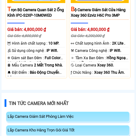
T
B
Rọn Bộ Camera Quan Sát 2 Ống
Ộ Camera Giám Sát Cửa Hàng
Kính IPC-S2XP-10M0WED
Xoay 360 Ezviz H6C Pro 3MP
Giá bán: 4,800,000 ₫
Giá bán: 4,800,000 ₫
Giá Gốc: 6,800,000 ₫
Giá Gốc: 6,200,000 ₫
🦉 Hình ảnh chất lượng :
10 MP.
️👀 Chất lượng hình Ảnh :
2K Lite .
🕉️ Sử dụng công nghệ :
IP Wifi.
⚒ Camera Công nghệ :
IP Wifi.
❈ Giám sát Ban Đêm :
Full Color
🔅 Tầm Xa Ban Đêm :
Hồng Ngoại
20m Có Màu Ban Ðêm.
10m Hồng Ngoại Smart IR.
🐜 Mẫu Camera
2 Mắt Trong Nhà.
💦 Loại Camera
Xoay 360.
️🔔 Đặt Điểm :
Báo Động Chuyển
️ƒ Chức Năng :
Xoay 360 Thu Âm.
Động.
TIN TỨC CAMERA MỚI NHẤT
Lắp Camera Giám Sát Phòng Làm Việc
Lắp Camera Kho Hàng Trọn Gói Giá Tốt