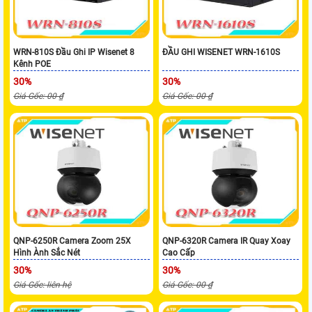
WRN-810S Đầu Ghi IP Wisenet 8
ĐẦU GHI WISENET WRN-1610S
Kênh POE
30%
30%
Giá Gốc: 00 ₫
Giá Gốc: 00 ₫
QNP-6250R Camera Zoom 25X
QNP-6320R Camera IR Quay Xoay
Hình Ành Sắc Nét
Cao Cấp
30%
30%
Giá Gốc: liên hệ
Giá Gốc: 00 ₫