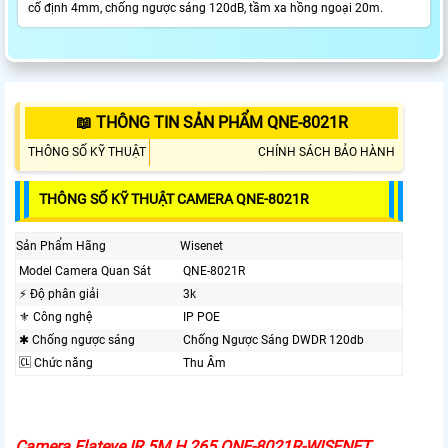
cố định 4mm, chống ngược sáng 120dB, tầm xa hồng ngoại 20m.
📖 THÔNG TIN SẢN PHẨM QNE-8021R
THÔNG SỐ KỸ THUẬT
CHÍNH SÁCH BẢO HÀNH
THÔNG SỐ KỸ THUẬT CAMERA QNE-8021R
Sản Phẩm Hãng
Wisenet
Model Camera Quan Sát
QNE-8021R
️⚡ Độ phân giải
3k
⚜️ Công nghệ
IP POE
✱ Chống ngược sáng
Chống Ngược Sáng DWDR 120db
🆑 Chức năng
Thu Âm
Camera Flateye IR 5M H.265 QNE-8021R-WISENET