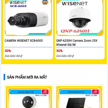
CAMERA WISENET SCB-6005
QNP-6250H Camera Zoom 25X
Wisenet Giá Rẻ
30%
30%
Giá Gốc: 00 ₫
Giá Gốc: 00 ₫
SẢN PHẨM MỚI RA MẮT