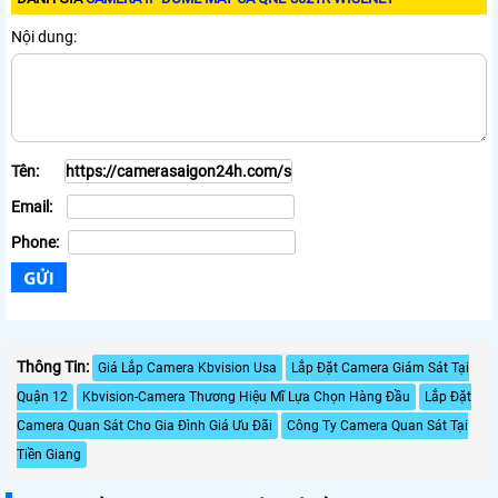
Nội dung:
Tên:
Email:
Phone:
Thông Tin:
Giá Lắp Camera Kbvision Usa
Lắp Đặt Camera Giám Sát Tại
Quận 12
Kbvision-Camera Thương Hiệu Mĩ Lựa Chọn Hàng Đầu
Lắp Đặt
Camera Quan Sát Cho Gia Đình Giá Ưu Đãi
Công Ty Camera Quan Sát Tại
Tiền Giang