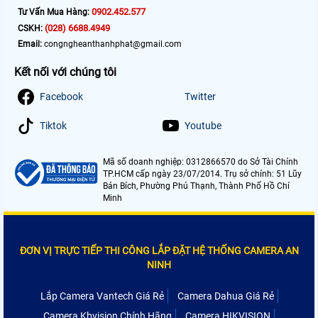
0902.452.577
Tư Vấn Mua Hàng:
(028) 6688.4949
CSKH:
Email:
congngheanthanhphat@gmail.com
Kết nối với chúng tôi
Facebook
Twitter
Tiktok
Youtube
Mã số doanh nghiệp: 0312866570 do Sở Tài Chính
TP.HCM cấp ngày 23/07/2014. Trụ sở chính: 51 Lũy
Bán Bích, Phường Phú Thạnh, Thành Phố Hồ Chí
Minh
ĐƠN VỊ TRỰC TIẾP THI CÔNG LẮP ĐẶT HỆ THỐNG CAMERA AN
NINH
Lắp Camera Vantech Giá Rẻ
Camera Dahua Giá Rẻ
Camera Kbvision Chính Hãng
Camera HIKVISION