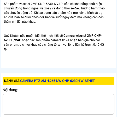
Sản phẩm wisenet 2MP QNP-6230H/VAP còn có khả năng phát hiện
chuyển động trong ngoài và xoay và đồng thời sẽ điều hướng bám theo
các chuyển động đó. Khi sử dụng sản phẩm này, mọi công trình và dự
án của bạn sẽ được theo dõi, bảo vệ suốt ngày đêm mà không cần đến
thêm chi tiết nào khác.
Quý Khách nếu muốn biết thêm chi tiết về
Camera wisenet 2MP QNP-
6230H/VAP
hoặc các sản phẩm camera IP và nhận báo giá cho các
sản phẩm, dịch vụ khác của chúng tôi xin vui lòng liên hệ trực tiếp DNG
tại:
ĐÁNH GIÁ
CAMERA PTZ 2M H.265 NW QNP-6230H WISENET
Nội dung: