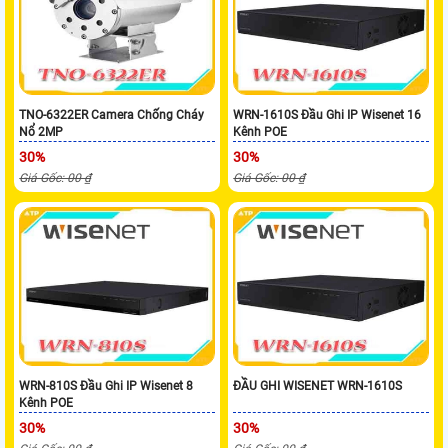
TNO-6322ER Camera Chống Cháy
WRN-1610S Đầu Ghi IP Wisenet 16
Nổ 2MP
Kênh POE
30%
30%
Giá Gốc: 00 ₫
Giá Gốc: 00 ₫
WRN-810S Đầu Ghi IP Wisenet 8
ĐẦU GHI WISENET WRN-1610S
Kênh POE
30%
30%