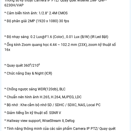
Thông số kỹ thuật Camera IP PTZ/ Quay quét wisenet 2MP QNP-
6230H/VAP
* Cảm biến hình ảnh: 1/2.8" 2.4M CMOS
* Độ phân giải 2MP (1920 x 1080) 30 fps
* Độ nhạy sáng: 0.2 Lux@F1.6 (Color) , 0.01 Lux (B/W) (IR Led Bật)
* Ống kính Zoom quang học 4.44 ~ 102.2 mm (23X), zoom kỹ thuật số
16x
* Quay quét 360⁰/210⁰
* Chức năng Day & Night (ICR)
* Chống ngược sáng WDR(120db), BLC
* Chuẩn nén hình ảnh H.265, H.264, MJPEG, LDC
* Bộ nhớ : Khe cắm bộ nhớ SD / SDHC / SDXC, NAS, Local PC
* Giảm tiếng ồn kỹ thuật số: SSNR V
* Hallway view support, WiseStream II, Defog
* Tính năng thông minh của các sản phẩm Camera IP PTZ/ Quay quét