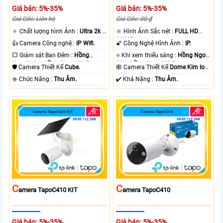
Giá bán: 5%-35%
Giá bán: 5%-35%
Giá Gốc: Liên hệ
Giá Gốc: 00 ₫
🔅 Chất lượng hình Ảnh :
Ultra 2k +
🔆 Hình Ảnh Sắc nét :
FULL HD
.
1080P .
👍 Camera Công nghệ :
IP Wifi.
🌠 Công Nghệ Hình Ảnh :
IP.
💥 Giám sát Ban Đêm :
Hồng
⭐ Khi xem thiếu sáng :
Hồng Ngoại
Ngoại 10m Hồng Ngoại SMD.
10m Hồng Ngoại SMD.
🛡 Camera Thiết Kế
Cube.
🕸️ Camera Thiết Kế
Dome Kim loại
+ Nhựa.
️☣️ Chức Năng :
Thu Âm.
️✔️ Khả Năng :
Thu Âm.
C
C
Amera TapoC410 KIT
Amera TapoC410
Giá bán: 5%-35%
Giá bán: 5%-35%