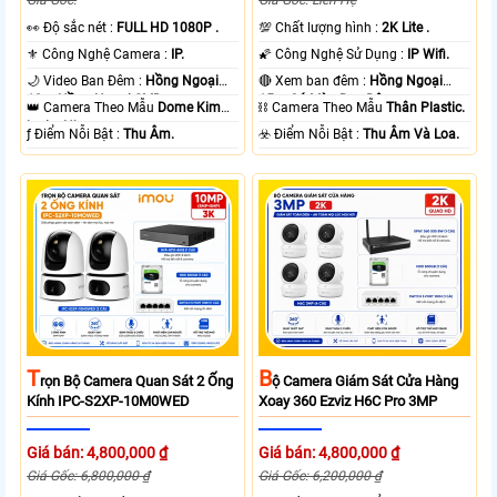
Giá Gốc:
Giá Gốc: Liên Hệ
️👀 Độ sắc nét :
FULL HD 1080P .
💯 Chất lượng hình :
2K Lite .
⚜️ Công Nghệ Camera :
IP.
🌠 Công Nghệ Sử Dụng :
IP Wifi.
🌙 Video Ban Đêm :
Hồng Ngoại
🔴 Xem ban đêm :
Hồng Ngoại
10m Hồng Ngoại SMD.
15m Có Màu Ban Ðêm.
👑 Camera Theo Mẫu
Dome Kim
⛓ Camera Theo Mẫu
Thân Plastic.
loại + Nhựa.
️ƒ Điểm Nỗi Bật :
Thu Âm.
️☣️ Điểm Nỗi Bật :
Thu Âm Và Loa.
T
B
Rọn Bộ Camera Quan Sát 2 Ống
Ộ Camera Giám Sát Cửa Hàng
Kính IPC-S2XP-10M0WED
Xoay 360 Ezviz H6C Pro 3MP
Giá bán: 4,800,000 ₫
Giá bán: 4,800,000 ₫
Giá Gốc: 6,800,000 ₫
Giá Gốc: 6,200,000 ₫