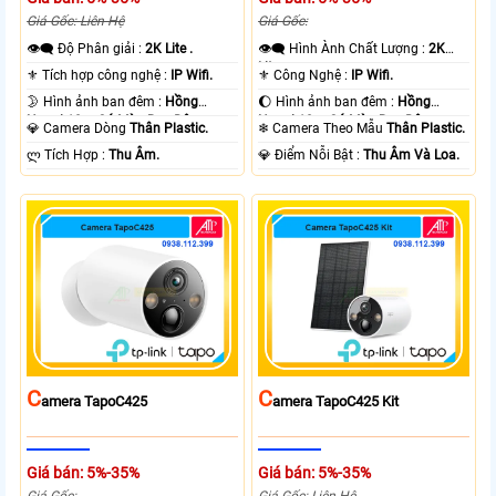
Giá Gốc: Liên Hệ
Giá Gốc:
👁️‍🗨 Độ Phân giải :
2K Lite .
👁️‍🗨 Hình Ành Chất Lượng :
2K
Lite .
⚜️ Tích hợp công nghệ :
IP Wifi.
⚜️ Công Nghệ :
IP Wifi.
🌛 Hình ảnh ban đêm :
Hồng
🌔 Hình ảnh ban đêm :
Hồng
Ngoại 10m Có Màu Ban Ðêm.
Ngoại 10m Có Màu Ban Ðêm.
💎 Camera Dòng
Thân Plastic.
❄ Camera Theo Mẫu
Thân Plastic.
️ლ Tích Hợp :
Thu Âm.
️💎 Điểm Nỗi Bật :
Thu Âm Và Loa.
C
C
Amera TapoC425
Amera TapoC425 Kit
Giá bán: 5%-35%
Giá bán: 5%-35%