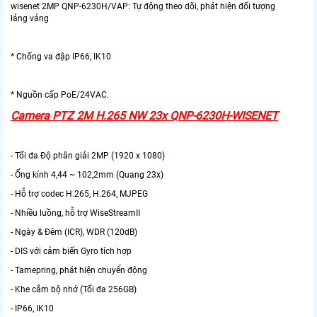
wisenet 2MP QNP-6230H/VAP: Tự động theo dõi, phát hiện đối tượng
lảng vảng
* Chống va đập IP66, IK10
* Nguồn cấp PoE/24VAC.
Camera PTZ 2M H.265 NW 23x QNP-6230H-WISENET
- Tối đa Độ phân giải 2MP (1920 x 1080)
- Ống kính 4,44 ~ 102,2mm (Quang 23x)
- Hỗ trợ codec H.265, H.264, MJPEG
- Nhiều luồng, hỗ trợ WiseStreamII
- Ngày & Đêm (ICR), WDR (120dB)
- DIS với cảm biến Gyro tích hợp
- Tamepring, phát hiện chuyển động
- Khe cắm bộ nhớ (Tối đa 256GB)
- IP66, IK10