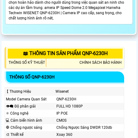
chọn hoàn hảo dành cho người dùng trong việc quan sát an ninh cho
các dự án tầm trung. amera IP Speed Dome 2.0 Megapixel Hanwha
Techwin WISENET QNP-6230H | Camera IP cao cấp, sang trọng, cho
chất lượng hình ảnh rõ nét,
📖 THÔNG TIN SẢN PHẨM QNP-6230H
THÔNG SỐ KỸ THUẬT
CHÍNH SÁCH BẢO HÀNH
THÔNG SỐ QNP-6230H
【 Thương Hiệu
Wisenet
Model Camera Quan Sát
QNP-6230H
👁️‍🗨 Độ phân giải
FULL HD 1080P
⚛️ Công nghệ
IP POE
💻 Cảm biến hình ảnh
CMOS
🛑 Chống ngược sáng
Chống Ngược Sáng DWDR 120db
🎨 Thiết kế
Xoay 360