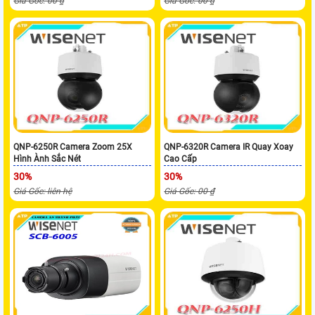
Giá Gốc: 00 ₫
Giá Gốc: 00 ₫
QNP-6250R Camera Zoom 25X
QNP-6320R Camera IR Quay Xoay
Hình Ành Sắc Nét
Cao Cấp
30%
30%
Giá Gốc: liên hệ
Giá Gốc: 00 ₫