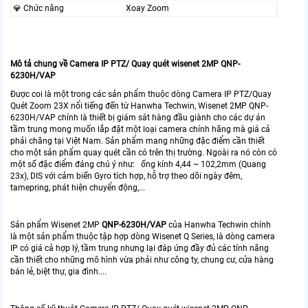
💎 Chức năng
Xoay Zoom
Mô tả chung về Camera IP PTZ/ Quay quét wisenet 2MP QNP-
6230H/VAP
Được coi là một trong các sản phẩm thuộc dòng Camera IP PTZ/Quay
Quét Zoom 23X nổi tiếng đến từ Hanwha Techwin, Wisenet 2MP QNP-
6230H/VAP chính là thiết bị giám sát hàng đầu giành cho các dự án
tầm trung mong muốn lắp đặt một loại camera chính hãng mà giá cả
phải chăng tại Việt Nam. Sản phẩm mang những đặc điểm cần thiết
cho một sản phẩm quay quét cần có trên thị trường. Ngoài ra nó còn có
một số đặc điểm đáng chú ý như: ống kính 4,44 ~ 102,2mm (Quang
23x), DIS với cảm biến Gyro tích hợp, hỗ trợ theo dõi ngày đêm,
tamepring, phát hiện chuyển động,...
Sản phẩm Wisenet 2MP
QNP-6230H/VAP
của Hanwha Techwin chính
là một sản phẩm thuộc tập hợp dòng Wisenet Q Series, là dòng camera
IP có giá cả hợp lý, tầm trung nhưng lại đáp ứng đầy đủ các tính năng
cần thiết cho những mô hình vừa phải như công ty, chung cư, cửa hàng
bán lẻ, biệt thự, gia đình....