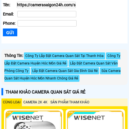
Tên:
Email:
Phone:
Thông Tin:
Công Ty Lắp Đặt Camera Quan Sát Tại Thanh Hóa
Công Ty
Lắp Đặt Camera Huyện Hóc Môn Giá Rẻ
Lắp Đặt Camera Quan Sát Văn
Phòng Công Ty
Lắp Đặt Camera Quan Sát Gia Đình Giá Rẻ
Sửa Camera
Quan Sát Huyện Hóc Môn Nhanh Chóng Giá Rẻ
THAM KHẢO CAMERA QUAN SÁT GIÁ RẺ
CÙNG LOẠI
CAMERA 2K 4K
SẢN PHẨM THAM KHẢO