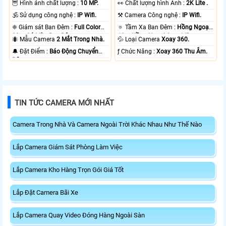
🦉 Hình ảnh chất lượng :
10 MP.
️👀 Chất lượng hình Ảnh :
2K Lite .
🕉️ Sử dụng công nghệ :
IP Wifi.
⚒ Camera Công nghệ :
IP Wifi.
❈ Giám sát Ban Đêm :
Full Color
🔅 Tầm Xa Ban Đêm :
Hồng Ngoại
20m Có Màu Ban Ðêm.
10m Hồng Ngoại Smart IR.
🐜 Mẫu Camera
2 Mắt Trong Nhà.
💦 Loại Camera
Xoay 360.
️🔔 Đặt Điểm :
Báo Động Chuyển
️ƒ Chức Năng :
Xoay 360 Thu Âm.
Động.
TIN TỨC CAMERA MỚI NHẤT
Camera Trong Nhà Và Camera Ngoài Trời Khác Nhau Như Thế Nào
Lắp Camera Giám Sát Phòng Làm Việc
Lắp Camera Kho Hàng Trọn Gói Giá Tốt
Lắp Đặt Camera Bãi Xe
Lắp Camera Quay Video Đóng Hàng Ngoài Sàn