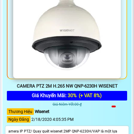
CAMERA PTZ 2M H.265 NW QNP-6230H WISENET
Giá Khuyến Mãi:
30%
(+ VAT 8%)
Giá Niêm Yết:00 ₫
Thương Hiệu
Wisenet
Ngày Đăng
2/18/2020 4:05:35 PM
amera IP PTZ/ Quay quét wisenet 2MP QNP-6230H/VAP là một lựa