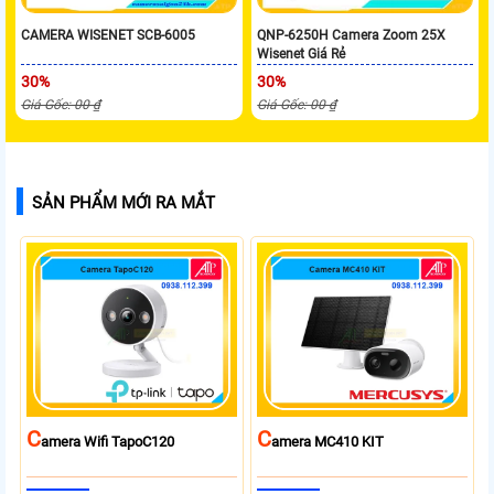
CAMERA WISENET SCB-6005
QNP-6250H Camera Zoom 25X
Wisenet Giá Rẻ
30%
30%
Giá Gốc: 00 ₫
Giá Gốc: 00 ₫
SẢN PHẨM MỚI RA MẮT
C
C
Amera Wifi TapoC120
Amera MC410 KIT