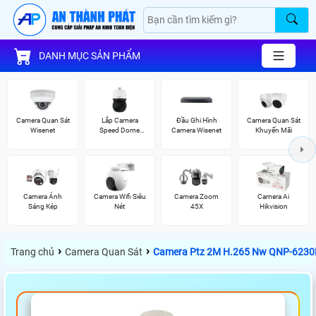
DANH MỤC SẢN PHẨM
Camera Quan Sát
Lắp Camera
Đầu Ghi Hình
Camera Quan Sát
Wisenet
Speed Dome
Camera Wisenet
Khuyến Mãi
Wisenet
Camera Ánh
Camera Wifi Siêu
Camera Zoom
Camera Ai
Sáng Kép
Nét
45X
Hikvision
›
›
Trang chủ
Camera Quan Sát
Camera Ptz 2M H.265 Nw QNP-6230