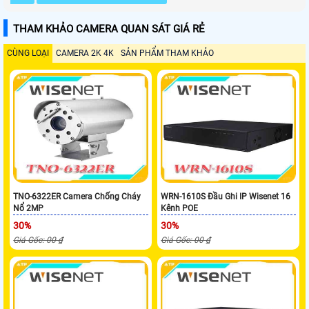
THAM KHẢO CAMERA QUAN SÁT GIÁ RẺ
CÙNG LOẠI
CAMERA 2K 4K
SẢN PHẨM THAM KHẢO
TNO-6322ER Camera Chống Cháy
WRN-1610S Đầu Ghi IP Wisenet 16
Nổ 2MP
Kênh POE
30%
30%
Giá Gốc: 00 ₫
Giá Gốc: 00 ₫