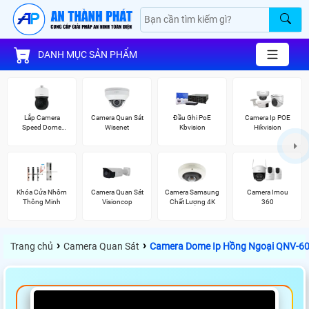
DANH MỤC SẢN PHẨM
Lắp Camera
Camera Quan Sát
Đầu Ghi PoE
Camera Ip POE
Speed Dome
Wisenet
Kbvision
Hikvision
Wisenet
Khóa Cửa Nhôm
Camera Quan Sát
Camera Samsung
Camera Imou
Thông Minh
Visioncop
Chất Lượng 4K
360
›
›
Trang chủ
Camera Quan Sát
Camera Dome Ip Hồng Ngoại QNV-60