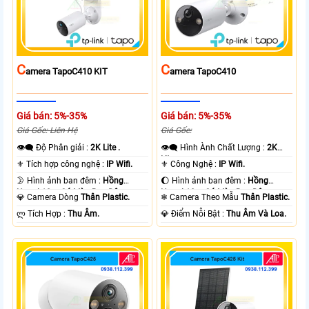
C
C
Amera TapoC410 KIT
Amera TapoC410
Giá bán: 5%-35%
Giá bán: 5%-35%
Giá Gốc: Liên Hệ
Giá Gốc:
👁️‍🗨 Độ Phân giải :
2K Lite .
👁️‍🗨 Hình Ành Chất Lượng :
2K
Lite .
⚜️ Tích hợp công nghệ :
IP Wifi.
⚜️ Công Nghệ :
IP Wifi.
🌛 Hình ảnh ban đêm :
Hồng
🌔 Hình ảnh ban đêm :
Hồng
Ngoại 10m Có Màu Ban Ðêm.
Ngoại 10m Có Màu Ban Ðêm.
💎 Camera Dòng
Thân Plastic.
❄ Camera Theo Mẫu
Thân Plastic.
️ლ Tích Hợp :
Thu Âm.
️💎 Điểm Nỗi Bật :
Thu Âm Và Loa.