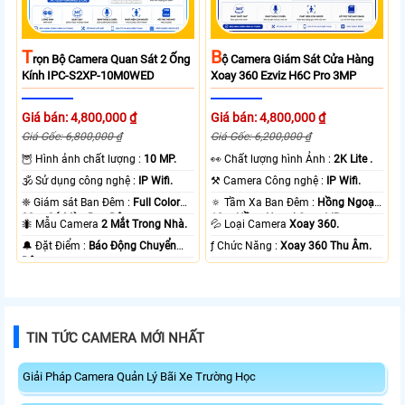
T
B
Rọn Bộ Camera Quan Sát 2 Ống
Ộ Camera Giám Sát Cửa Hàng
Kính IPC-S2XP-10M0WED
Xoay 360 Ezviz H6C Pro 3MP
Giá bán: 4,800,000 ₫
Giá bán: 4,800,000 ₫
Giá Gốc: 6,800,000 ₫
Giá Gốc: 6,200,000 ₫
🦉 Hình ảnh chất lượng :
10 MP.
️👀 Chất lượng hình Ảnh :
2K Lite .
🕉️ Sử dụng công nghệ :
IP Wifi.
⚒ Camera Công nghệ :
IP Wifi.
❈ Giám sát Ban Đêm :
Full Color
🔅 Tầm Xa Ban Đêm :
Hồng Ngoại
20m Có Màu Ban Ðêm.
10m Hồng Ngoại Smart IR.
🐜 Mẫu Camera
2 Mắt Trong Nhà.
💦 Loại Camera
Xoay 360.
️🔔 Đặt Điểm :
Báo Động Chuyển
️ƒ Chức Năng :
Xoay 360 Thu Âm.
Động.
TIN TỨC CAMERA MỚI NHẤT
Giải Pháp Camera Quản Lý Bãi Xe Trường Học