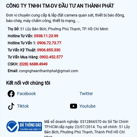
CÔNG TY TNHH TM-DV ĐẦU TƯ AN THÀNH PHÁT
Đơn vị chuyên cung cấp & lắp đặt camera quan sát, thiết bị báo động,
báo cháy, máy chấm công, thiết bị mạng, ...
Trụ Sở:
51 Lũy Bán Bích, Phường Phú Thạnh, TP. Hồ Chí Minh
0938.11.23.99
Hotline Tư Vấn:
0906.72.73.77
Hotline Tư Vấn 1:
0906.855.330
Tư Vấn Kỹ Thuật:
0902.452.577
Tư Vấn Mua Hàng:
(028) 6688.4949
CSKH:
Email:
congngheanthanhphat@gmail.com
Kết nối với chúng tôi
Facebook
Twitter
Tiktok
Youtube
Mã số doanh nghiệp: 0312866570 do Sở Tài Chính
TP.HCM cấp ngày 23/07/2014. Trụ sở chính: 51 Lũy
Bán Bích, Phường Phú Thạnh, Thành Phố Hồ Chí