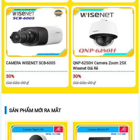
CAMERA WISENET SCB-6005
QNP-6250H Camera Zoom 25X
Wisenet Giá Rẻ
30%
30%
Giá Gốc: 00 ₫
Giá Gốc: 00 ₫
SẢN PHẨM MỚI RA MẮT