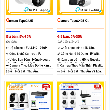
C
C
Amera TapoC425
Amera TapoC425 Kit
Giá bán: 5%-35%
Giá bán: 5%-35%
Giá Gốc:
Giá Gốc: Liên Hệ
️👀 Độ sắc nét :
FULL HD 1080P .
💯 Chất lượng hình :
2K Lite .
⚜️ Công Nghệ Camera :
IP.
🌠 Công Nghệ Sử Dụng :
IP Wifi.
🌙 Video Ban Đêm :
Hồng Ngoại
🔴 Xem ban đêm :
Hồng Ngoại
10m Hồng Ngoại SMD.
15m Có Màu Ban Ðêm.
👑 Camera Theo Mẫu
Dome Kim
⛓ Camera Theo Mẫu
Thân Plastic.
loại + Nhựa.
️ƒ Điểm Nỗi Bật :
Thu Âm.
️☣️ Điểm Nỗi Bật :
Thu Âm Và Loa.