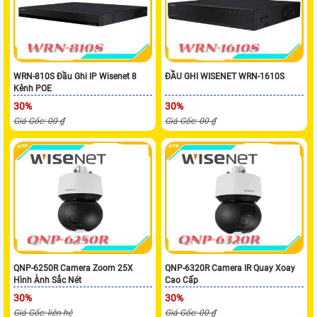
WRN-810S Đầu Ghi IP Wisenet 8
ĐẦU GHI WISENET WRN-1610S
Kênh POE
30%
30%
Giá Gốc: 00 ₫
Giá Gốc: 00 ₫
QNP-6250R Camera Zoom 25X
QNP-6320R Camera IR Quay Xoay
Hình Ành Sắc Nét
Cao Cấp
30%
30%
Giá Gốc: liên hệ
Giá Gốc: 00 ₫