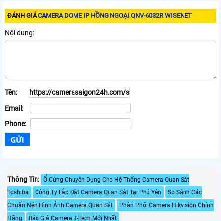
ĐÁNH GIÁ
CAMERA DOME IP HỒNG NGOẠI QNV-6032R WISENET
Nội dung:
Tên:
Email:
Phone:
Thông Tin:
Ổ Cứng Chuyên Dụng Cho Hệ Thống Camera Quan Sát
Toshiba
Công Ty Lắp Đặt Camera Quan Sát Tại Phú Yên
So Sánh Các
Chuẩn Nén Hình Ảnh Camera Quan Sát
Phân Phối Camera Hikvision Chính
Hãng
Báo Giá Camera J-Tech Mới Nhất