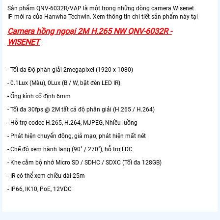
Sản phẩm QNV-6032R/VAP là một trong những dòng camera Wisenet
IP mới ra của Hanwha Techwin. Xem thông tin chi tiết sản phẩm này tại
Camera hồng ngoại 2M H.265 NW QNV-6032R -
WISENET
- Tối đa Độ phân giải 2megapixel (1920 x 1080)
- 0.1Lux (Màu), 0Lux (B / W, bật đèn LED IR)
- Ống kính cố định 6mm
- Tối đa 30fps @ 2M tất cả độ phân giải (H.265 / H.264)
- Hỗ trợ codec H.265, H.264, MJPEG, Nhiều luồng
- Phát hiện chuyển động, giả mạo, phát hiện mất nét
- Chế độ xem hành lang (90˚ / 270˚), hỗ trợ LDC
- Khe cắm bộ nhớ Micro SD / SDHC / SDXC (Tối đa 128GB)
- IR có thể xem chiều dài 25m
- IP66, IK10, PoE, 12VDC