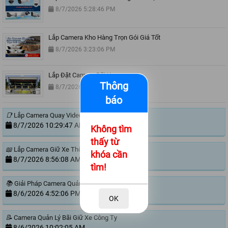
8/7/2026 5:28:46 PM
Lắp Camera Kho Hàng Trọn Gói Giá Tốt
8/7/2026 3:23:06 PM
Lắp Đặt Camera Bãi Xe
Thông
8/7/2026 11:00:51 AM
báo
📑
Lắp Camera Quay Video Đóng Hàng Ngoài Sàn
8/7/2026 10:29:47 AM
Không tìm
thấy từ
📖
Lắp Camera Giữ Xe Thông Minh
khóa cần
8/7/2026 8:56:08 AM
tìm!
📚
Giải Pháp Camera Quản Lý Bãi Xe Trường Học
8/6/2026 4:52:06 PM
OK
📝
Camera Quản Lý Bãi Giữ Xe Công Ty
8/6/2026 10:02:05 AM