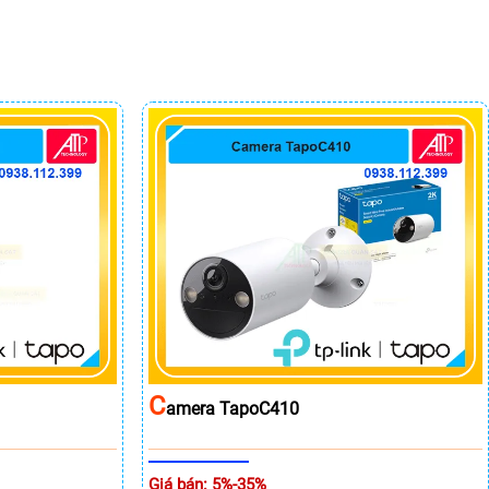
C
Amera TapoC410
Giá bán: 5%-35%