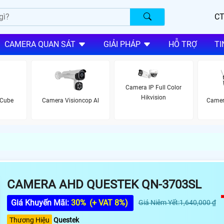
CT
CAMERA QUAN SÁT
GIẢI PHÁP
HỖ TRỢ
TI
Camera IP Full Color
Hikvision
 Cube
Camera Visioncop Al
Camer
CAMERA AHD QUESTEK QN-3703SL
Giá Khuyến Mãi:
30%
(+ VAT 8%)
Giá Niêm Yết:1,640,000 ₫
Thương Hiệu
Questek