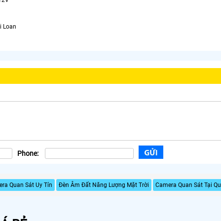
12V
i Loan
Phone:
ra Quan Sát Uy Tín
Đèn Âm Đất Năng Lượng Mặt Trời
Camera Quan Sát Tại Q