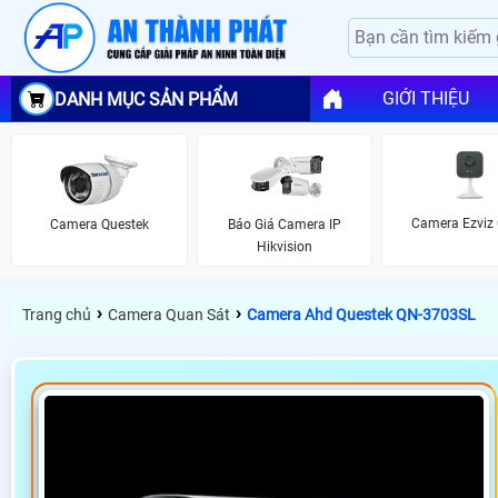
GIỚI THIỆU
DANH MỤC SẢN PHẨM
Camera Ezviz
Camera Questek
Báo Giá Camera IP
Hikvision
›
›
Trang chủ
Camera Quan Sát
Camera Ahd Questek QN-3703SL