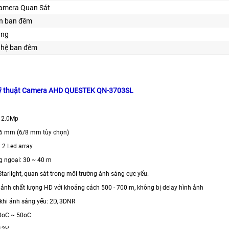
amera Quan Sát
ìn ban đêm
ăng
ghệ ban đêm
kỹ thuật Camera AHD QUESTEK QN-3703SL
 2.0Mp
3.6 mm (6/8 mm tùy chọn)
 2 Led array
g ngoại: 30 ~ 40 m
tarlight, quan sát trong môi trường ánh sáng cực yếu.
h ảnh chất lượng HD với khoảng cách 500 - 700 m, không bị delay hình ảnh
 khi ánh sáng yếu: 2D, 3DNR
-10oC ~ 50oC