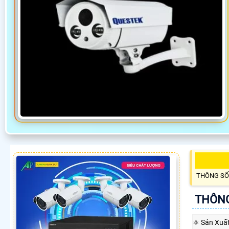
THÔNG SỐ
THÔNG
⚛️ Sản Xuấ