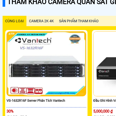
THAM KHẢO CAMERA QUAN SÁT GI
CÙNG LOẠI
CAMERA 2K 4K
SẢN PHẨM THAM KHẢO
VS-1632R16F Server Phân Tích Vantech
Đầu Ghi Hình 
30%
5,000,000 ₫