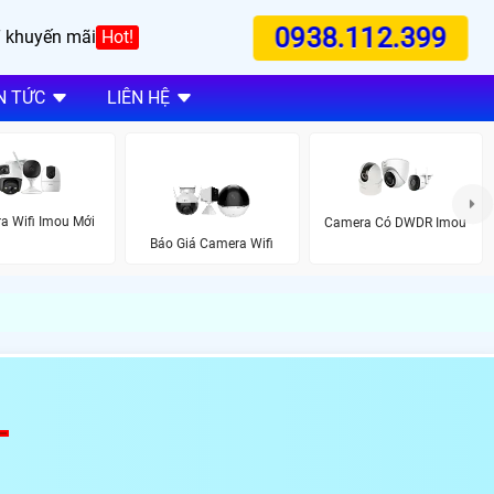
0938.112.399
 khuyến mãi
Hot!
N TỨC
LIÊN HỆ
a Wifi Imou Mới
Camera Có DWDR Imou
Báo Giá Camera Wifi