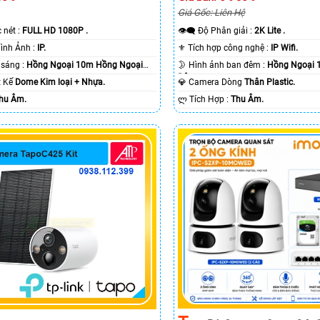
Giá Gốc: Liên Hệ
c nét :
FULL HD 1080P .
👁️‍🗨 Độ Phân giải :
2K Lite .
🌠 Công Nghệ Hình Ảnh :
IP.
⚜️ Tích hợp công nghệ :
IP Wifi.
⭐ Khi xem thiếu sáng :
Hồng Ngoại 10m Hồng Ngoại
🌛 Hình ảnh ban đêm :
Hồng Ngoại 
Ðêm.
ết Kế
Dome Kim loại + Nhựa.
💎 Camera Dòng
Thân Plastic.
hu Âm.
️ლ Tích Hợp :
Thu Âm.