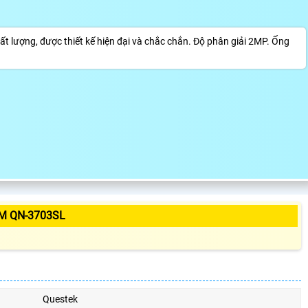
ợng, được thiết kế hiện đại và chắc chắn. Độ phân giải 2MP. Ống
M QN-3703SL
Questek