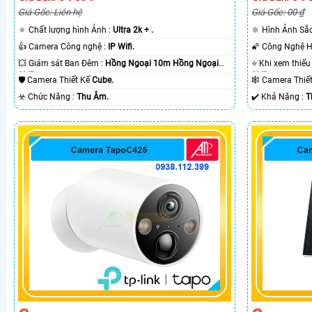
Giá Gốc: Liên hệ
Giá Gốc: 00 ₫
🔅 Chất lượng hình Ảnh :
Ultra 2k + .
🔆 Hình Ảnh Sắ
👍 Camera Công nghệ :
IP Wifi.
💥 Giám sát Ban Đêm :
Hồng Ngoại 10m Hồng Ngoại
SMD.
SMD.
🛡 Camera Thiết Kế
Cube.
🕸️ Camera Thi
️☣️ Chức Năng :
Thu Âm.
️✔️ Khả Năng :
T