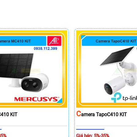
C
410 KIT
Amera TapoC410 KIT
35%
Giá bán: 5%-35%