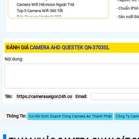
- Nguồn: DC 
Camera Wifi Hikvision Ngoài Trời
- Chuẩn IP66
Top 5 Camera Wifi 360 Tốt
Bán Camera Vantech 360
- Sản xuất Đà
Lắp Camera 360Có Báo Động
Camera Dahua Xoay 360 Độ
Lắp Camera Ip 360 Hikvision
Camera 360 Báo Động Ezviz
ĐÁNH GIÁ
CAMERA AHD QUESTEK QN-3703SL
Camera Wifi Ezviz Xoay 360 Độ Chính Hãng Chất
Lượng Tốt
Nội dung:
Camera Imou 360 Trong Nhà
LẮP CAMERA THEO NHU CẦU
Lắp Camera Văn Phòng Giá Rẻ
Lắp Camera Nhà Xưởng Giá Rẻ
Lắp Camera Gia Đình Giá Rẻ
Tên:
Email:
Lắp Camera Kho Hàng Giá Rẻ
Lắp Camera Cửa Hàng Giá Rẻ
Lắp Camera Wifi Giá Rẻ Chính Hãng
Thông Tin:
Lắp Camera Công Trình Giá Rẻ
Cơ Hội Kinh Doanh Cùng Camera An Thành Phát
Công Ty Came
Camera 360 Giá Rẻ