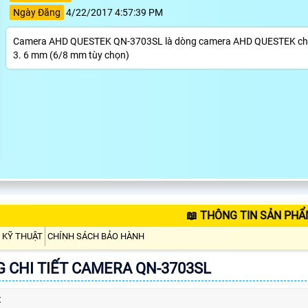
Ngày Đăng
4/22/2017 4:57:39 PM
Camera AHD QUESTEK QN-3703SL là dòng camera AHD QUESTEK chất lư
3. 6 mm (6/8 mm tùy chọn)
📖 THÔNG TIN SẢN PHẨ
 KỸ THUẬT
CHÍNH SÁCH BẢO HÀNH
 CHI TIẾT CAMERA QN-3703SL
t