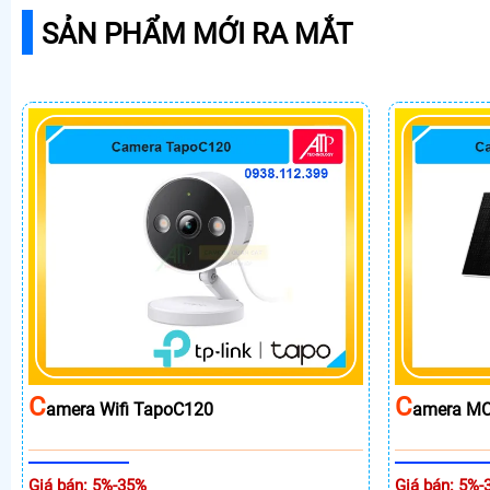
SẢN PHẨM MỚI RA MẮT
C
C
Amera Wifi TapoC120
Amera MC
Giá bán: 5%-35%
Giá bán: 5%-