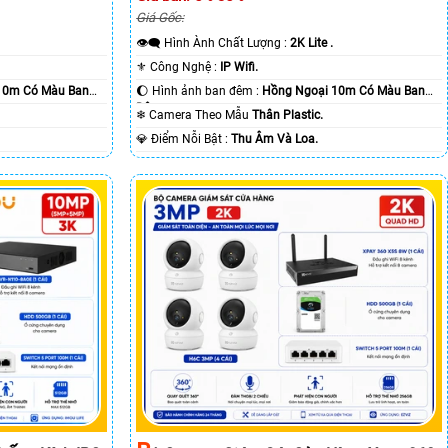
Giá Gốc:
👁️‍🗨 Hình Ành Chất Lượng :
2K Lite .
⚜️ Công Nghệ :
IP Wifi.
10m Có Màu Ban
🌔 Hình ảnh ban đêm :
Hồng Ngoại 10m Có Màu Ban
Ðêm.
❄ Camera Theo Mẫu
Thân Plastic.
️💎 Điểm Nỗi Bật :
Thu Âm Và Loa.