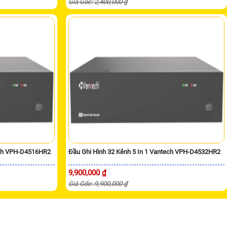
Giá Gốc: 2,400,000 ₫
ech VPH-D4516HR2
Đầu Ghi Hình 32 Kênh 5 In 1 Vantech VPH-D4532HR2
9,900,000 ₫
Giá Gốc: 9,900,000 ₫