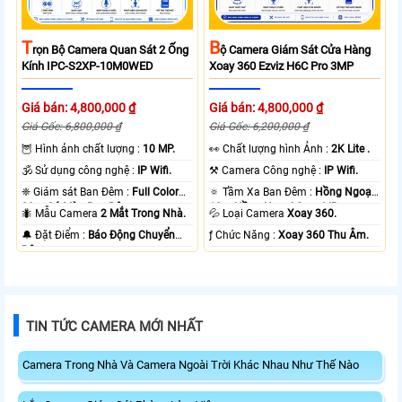
T
B
Rọn Bộ Camera Quan Sát 2 Ống
Ộ Camera Giám Sát Cửa Hàng
Kính IPC-S2XP-10M0WED
Xoay 360 Ezviz H6C Pro 3MP
Giá bán: 4,800,000 ₫
Giá bán: 4,800,000 ₫
Giá Gốc: 6,800,000 ₫
Giá Gốc: 6,200,000 ₫
🦉 Hình ảnh chất lượng :
10 MP.
️👀 Chất lượng hình Ảnh :
2K Lite .
🕉️ Sử dụng công nghệ :
IP Wifi.
⚒ Camera Công nghệ :
IP Wifi.
❈ Giám sát Ban Đêm :
Full Color
🔅 Tầm Xa Ban Đêm :
Hồng Ngoại
20m Có Màu Ban Ðêm.
10m Hồng Ngoại Smart IR.
🐜 Mẫu Camera
2 Mắt Trong Nhà.
💦 Loại Camera
Xoay 360.
️🔔 Đặt Điểm :
Báo Động Chuyển
️ƒ Chức Năng :
Xoay 360 Thu Âm.
Động.
TIN TỨC CAMERA MỚI NHẤT
Camera Trong Nhà Và Camera Ngoài Trời Khác Nhau Như Thế Nào