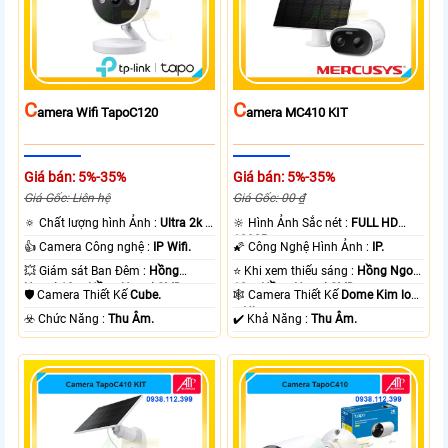
C
C
Amera Wifi TapoC120
Amera MC410 KIT
Giá bán: 5%-35%
Giá bán: 5%-35%
Giá Gốc: Liên hệ
Giá Gốc: 00 ₫
🔅 Chất lượng hình Ảnh :
Ultra 2k +
🔆 Hình Ảnh Sắc nét :
FULL HD
.
1080P .
👍 Camera Công nghệ :
IP Wifi.
🌠 Công Nghệ Hình Ảnh :
IP.
💥 Giám sát Ban Đêm :
Hồng
⭐ Khi xem thiếu sáng :
Hồng Ngoại
Ngoại 10m Hồng Ngoại SMD.
10m Hồng Ngoại SMD.
🛡 Camera Thiết Kế
Cube.
🕸️ Camera Thiết Kế
Dome Kim loại
+ Nhựa.
️☣️ Chức Năng :
Thu Âm.
️✔️ Khả Năng :
Thu Âm.