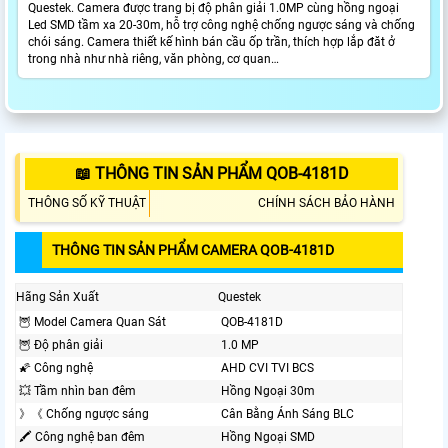
Questek. Camera được trang bị độ phân giải 1.0MP cùng hồng ngoại
Led SMD tầm xa 20-30m, hỗ trợ công nghệ chống ngược sáng và chống
chói sáng. Camera thiết kế hình bán cầu ốp trần, thích hợp lắp đăt ở
trong nhà như nhà riêng, văn phòng, cơ quan…
📖 THÔNG TIN SẢN PHẨM QOB-4181D
THÔNG SỐ KỸ THUẬT
CHÍNH SÁCH BẢO HÀNH
THÔNG TIN SẢN PHẨM CAMERA QOB-4181D
Hãng Sản Xuất
Questek
🦉 Model Camera Quan Sát
QOB-4181D
🦉 Độ phân giải
1.0 MP
🌠 Công nghệ
AHD CVI TVI BCS
💥 Tầm nhìn ban đêm
Hồng Ngoại 30m
》《 Chống ngược sáng
Cân Bằng Ánh Sáng BLC
🖍 Công nghệ ban đêm
Hồng Ngoại SMD