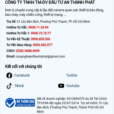
CÔNG TY TNHH TM-DV ĐẦU TƯ AN THÀNH PHÁT
Đơn vị chuyên cung cấp & lắp đặt camera quan sát, thiết bị báo động,
báo cháy, máy chấm công, thiết bị mạng, ...
Trụ Sở:
51 Lũy Bán Bích, Phường Phú Thạnh, TP. Hồ Chí Minh
0938.11.23.99
Hotline Tư Vấn:
0906.72.73.77
Hotline Tư Vấn 1:
0906.855.330
Tư Vấn Kỹ Thuật:
0902.452.577
Tư Vấn Mua Hàng:
(028) 6688.4949
CSKH:
Email:
congngheanthanhphat@gmail.com
Kết nối với chúng tôi
Facebook
Twitter
Tiktok
Youtube
Mã số doanh nghiệp: 0312866570 do Sở Tài Chính
TP.HCM cấp ngày 23/07/2014. Trụ sở chính: 51 Lũy
Bán Bích, Phường Phú Thạnh, Thành Phố Hồ Chí
Minh