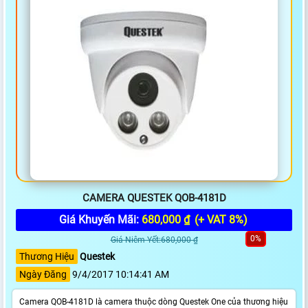
CAMERA QUESTEK QOB-4181D
Giá Khuyến Mãi:
680,000 ₫
(+ VAT 8%)
0%
Giá Niêm Yết:680,000 ₫
Thương Hiệu
Questek
Ngày Đăng
9/4/2017 10:14:41 AM
Camera QOB-4181D là camera thuộc dòng Questek One của thương hiệu