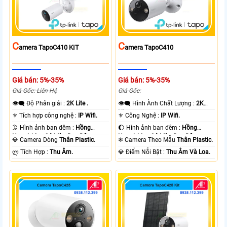
C
C
Amera TapoC410 KIT
Amera TapoC410
Giá bán: 5%-35%
Giá bán: 5%-35%
Giá Gốc: Liên Hệ
Giá Gốc:
👁️‍🗨 Độ Phân giải :
2K Lite .
👁️‍🗨 Hình Ành Chất Lượng :
2K
Lite .
⚜️ Tích hợp công nghệ :
IP Wifi.
⚜️ Công Nghệ :
IP Wifi.
🌛 Hình ảnh ban đêm :
Hồng
🌔 Hình ảnh ban đêm :
Hồng
Ngoại 10m Có Màu Ban Ðêm.
Ngoại 10m Có Màu Ban Ðêm.
💎 Camera Dòng
Thân Plastic.
❄ Camera Theo Mẫu
Thân Plastic.
️ლ Tích Hợp :
Thu Âm.
️💎 Điểm Nỗi Bật :
Thu Âm Và Loa.