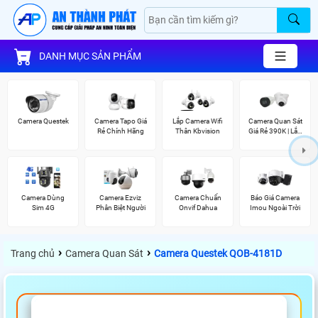
DANH MỤC SẢN PHẨM
Camera Questek
Camera Tapo Giá
Lắp Camera Wifi
Camera Quan Sát
Rẻ Chính Hãng
Thân Kbvision
Giá Rẻ 390K | Lắp
Đặt Tận Nơi
Camera Dùng
Camera Ezviz
Camera Chuẩn
Báo Giá Camera
Sim 4G
Phân Biệt Người
Onvif Dahua
Imou Ngoài Trời
›
›
Trang chủ
Camera Quan Sát
Camera Questek QOB-4181D