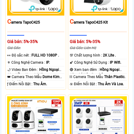
C
C
Amera TapoC425
Amera TapoC425 Kit
Giá bán: 5%-35%
Giá bán: 5%-35%
Giá Gốc:
Giá Gốc: Liên Hệ
️👀 Độ sắc nét :
FULL HD 1080P .
💯 Chất lượng hình :
2K Lite .
⚜️ Công Nghệ Camera :
IP.
🌠 Công Nghệ Sử Dụng :
IP Wifi.
🌙 Video Ban Đêm :
Hồng Ngoại
🔴 Xem ban đêm :
Hồng Ngoại
10m Hồng Ngoại SMD.
15m Có Màu Ban Ðêm.
👑 Camera Theo Mẫu
Dome Kim
⛓ Camera Theo Mẫu
Thân Plastic.
loại + Nhựa.
️ƒ Điểm Nỗi Bật :
Thu Âm.
️☣️ Điểm Nỗi Bật :
Thu Âm Và Loa.