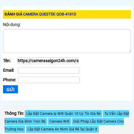
ĐÁNH GIÁ
CAMERA QUESTEK QOB-4181D
Nội dung:
Tên:
Email:
Phone:
Thông Tin:
Lắp Đặt Camera Ip Wifi Quận 10 Uy Tín Giá Rẻ
Tư Vấn Lắp Đặt
Camera Gia Đình Trọn Bộ
Camera Wifi
Giải Pháp Lắp Đặt Camera Cho
Trường Học
Lắp Đặt Camera An Ninh Giá Rẻ Tại Quận 8