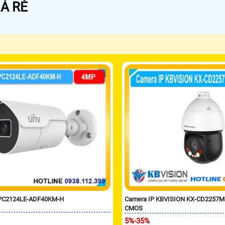
Á RẺ
IPC2124LE-ADF40KM-H
Camera IP KBVISION KX-CD2257
CMOS
5%-35%