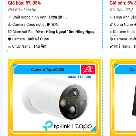
Giá bán: 5%-35%
Giá bán: 5%-
Giá Gốc: Liên hệ
Giá Gốc: 00 ₫
🔅 Chất lượng hình Ảnh :
Ultra 2k + .
🔆 Hình Ảnh Sắ
👍 Camera Công nghệ :
IP Wifi.
💥 Giám sát Ban Đêm :
Hồng Ngoại 10m Hồng Ngoại
SMD.
SMD.
🛡 Camera Thiết Kế
Cube.
🕸️ Camera Thi
️☣️ Chức Năng :
Thu Âm.
️✔️ Khả Năng :
T