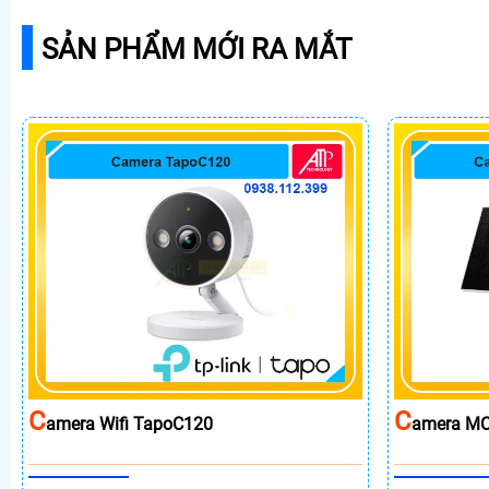
SẢN PHẨM MỚI RA MẮT
C
C
Amera Wifi TapoC120
Amera MC