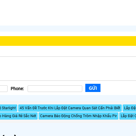
Phone:
Starlight
45 Vấn Đề Trước Khi Lắp Đặt Camera Quan Sát Cấn Phải Biết
Lắp Đặ
 Hàng Giá Rẻ Sắc Nét
Camera Báo Động Chống Trôm Nhập Khẩu Pir
Lắp Đặt 