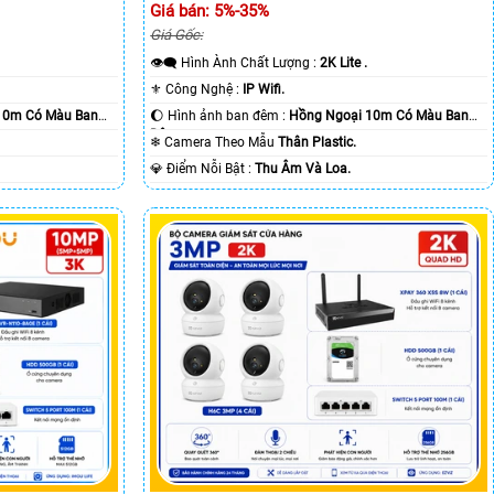
Giá bán: 5%-35%
Giá Gốc:
👁️‍🗨 Hình Ành Chất Lượng :
2K Lite .
⚜️ Công Nghệ :
IP Wifi.
10m Có Màu Ban
🌔 Hình ảnh ban đêm :
Hồng Ngoại 10m Có Màu Ban
Ðêm.
❄ Camera Theo Mẫu
Thân Plastic.
️💎 Điểm Nỗi Bật :
Thu Âm Và Loa.