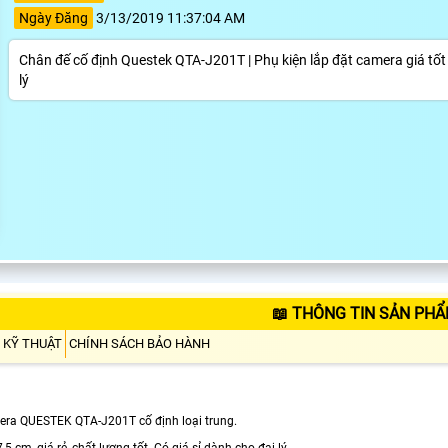
Ngày Đăng
3/13/2019 11:37:04 AM
Chân đế cố định Questek QTA-J201T | Phụ kiện lắp đặt camera giá tốt n
lý
📖 THÔNG TIN SẢN PHẨ
 KỸ THUẬT
CHÍNH SÁCH BẢO HÀNH
ra QUESTEK QTA-J201T cố định loại trung.
5 cm, giá rẻ, chất lượng tốt. Có giá sỉ dành cho đại lý,