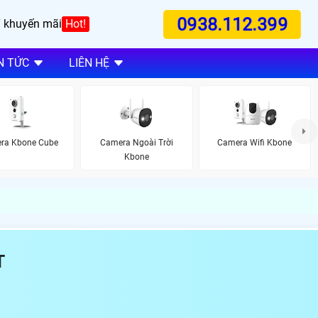
0938.112.399
 khuyến mãi
Hot!
N TỨC
LIÊN HỆ
ra Kbone Cube
Camera Ngoài Trời
Camera Wifi Kbone
Kbone
T