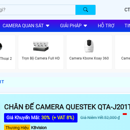
CT
CAMERA QUAN SÁT
GIẢI PHÁP
HỖ TRỢ
TI
Trọn Bộ Camera Full HD
Camera Kbone Xoay 360
Came
Thoại 2
1T
CHÂN ĐẾ CAMERA QUESTEK QTA-J201
Giá Khuyến Mãi:
30%
(+ VAT 8%)
Giá Niêm Yết:52,000 ₫
Thương Hiệu
KBvision