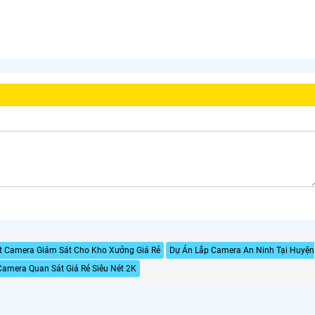
t Camera Giám Sát Cho Kho Xưởng Giá Rẻ
Dự Án Lắp Camera An Ninh Tại Huyện
Camera Quan Sát Giá Rẻ Siêu Nét 2K