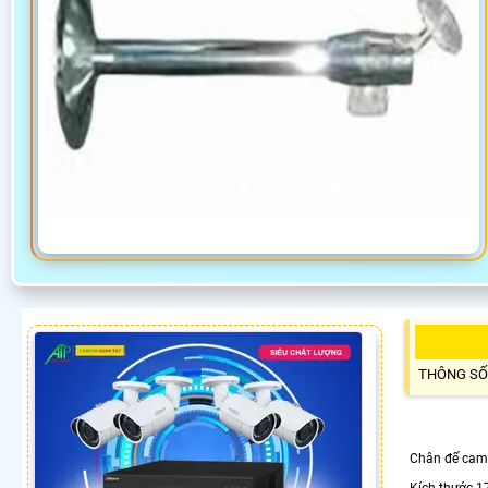
THÔNG SỐ
Chân đế came
Kích thước 17,