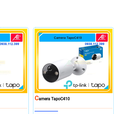
C
Amera TapoC410