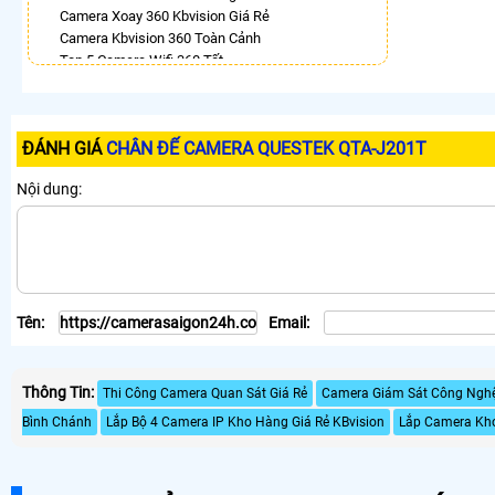
Camera Xoay 360 Kbvision Giá Rẻ
Camera Kbvision 360 Toàn Cảnh
Top 5 Camera Wifi 360 Tốt
Bán Camera Vantech 360
Lắp Camera Ezviz Xoay 360 Trong Nhà
Camera Dahua Xoay 360 Độ
ĐÁNH GIÁ
CHÂN ĐẾ CAMERA QUESTEK QTA-J201T
Camera Kbone Xoay 360
LẮP CAMERA THEO NHU CẦU
Nội dung:
Lắp Camera Văn Phòng Giá Rẻ
Lắp Camera Nhà Xưởng Giá Rẻ
Lắp Camera Gia Đình Giá Rẻ
Lắp Camera Kho Hàng Giá Rẻ
Lắp Camera Cửa Hàng Giá Rẻ
Tên:
Email:
Lắp Camera Wifi Giá Rẻ Chính Hãng
Lắp Camera Công Trình Giá Rẻ
Camera 360 Giá Rẻ
Thông Tin:
Thi Công Camera Quan Sát Giá Rẻ
Camera Giám Sát Công Nghệ 
Bình Chánh
Lắp Bộ 4 Camera IP Kho Hàng Giá Rẻ KBvision
Lắp Camera Kho