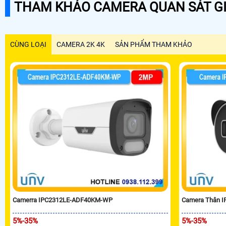
THAM KHẢO CAMERA QUAN SÁT GI
CÙNG LOẠI
CAMERA 2K 4K
SẢN PHẨM THAM KHẢO
Camerra IPC2312LE-ADF40KM-WP
Camera Thân 
5%-35%
5%-35%