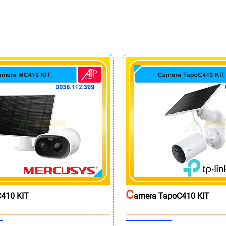
C
410 KIT
Amera TapoC410 KIT