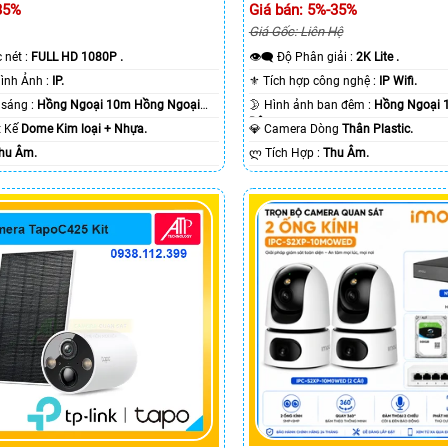
35%
Giá bán: 5%-35%
Giá Gốc: Liên Hệ
c nét :
FULL HD 1080P .
👁️‍🗨 Độ Phân giải :
2K Lite .
🌠 Công Nghệ Hình Ảnh :
IP.
⚜️ Tích hợp công nghệ :
IP Wifi.
⭐ Khi xem thiếu sáng :
Hồng Ngoại 10m Hồng Ngoại
🌛 Hình ảnh ban đêm :
Hồng Ngoại 
Ðêm.
ết Kế
Dome Kim loại + Nhựa.
💎 Camera Dòng
Thân Plastic.
hu Âm.
️ლ Tích Hợp :
Thu Âm.