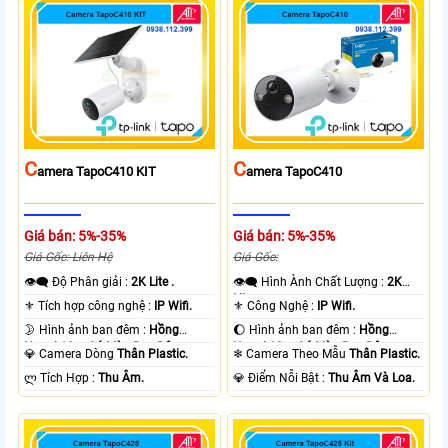
C
C
Amera TapoC410 KIT
Amera TapoC410
Giá bán: 5%-35%
Giá bán: 5%-35%
Giá Gốc: Liên Hệ
Giá Gốc:
👁️‍🗨 Độ Phân giải :
2K Lite .
👁️‍🗨 Hình Ành Chất Lượng :
2K
Lite .
⚜️ Tích hợp công nghệ :
IP Wifi.
⚜️ Công Nghệ :
IP Wifi.
🌛 Hình ảnh ban đêm :
Hồng
🌔 Hình ảnh ban đêm :
Hồng
Ngoại 10m Có Màu Ban Ðêm.
Ngoại 10m Có Màu Ban Ðêm.
💎 Camera Dòng
Thân Plastic.
❄ Camera Theo Mẫu
Thân Plastic.
️ლ Tích Hợp :
Thu Âm.
️💎 Điểm Nỗi Bật :
Thu Âm Và Loa.