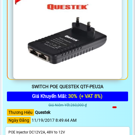
SWITCH POE QUESTEK QTF-PEU2A
Giá Khuyến Mãi:
30%
(+ VAT 8%)
Giá Niêm Yết:260,000 ₫
Thương Hiệu
Questek
Ngày Đăng
11/19/2017 8:49:44 AM
POE Injector DC12V2A, 48V to 12V