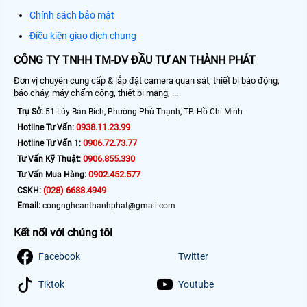
Chính sách bảo mật
Điều kiện giao dịch chung
CÔNG TY TNHH TM-DV ĐẦU TƯ AN THÀNH PHÁT
Đơn vị chuyên cung cấp & lắp đặt camera quan sát, thiết bị báo động,
báo cháy, máy chấm công, thiết bị mạng, ...
Trụ Sở:
51 Lũy Bán Bích, Phường Phú Thạnh, TP. Hồ Chí Minh
0938.11.23.99
Hotline Tư Vấn:
0906.72.73.77
Hotline Tư Vấn 1:
0906.855.330
Tư Vấn Kỹ Thuật:
0902.452.577
Tư Vấn Mua Hàng:
(028) 6688.4949
CSKH:
Email:
congngheanthanhphat@gmail.com
Kết nối với chúng tôi
Facebook
Twitter
Tiktok
Youtube