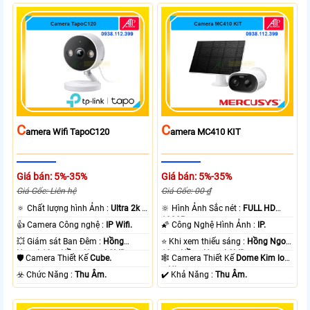
C
C
Amera Wifi TapoC120
Amera MC410 KIT
Giá bán: 5%-35%
Giá bán: 5%-35%
Giá Gốc: Liên hệ
Giá Gốc: 00 ₫
🔅 Chất lượng hình Ảnh :
Ultra 2k +
🔆 Hình Ảnh Sắc nét :
FULL HD
.
1080P .
👍 Camera Công nghệ :
IP Wifi.
🌠 Công Nghệ Hình Ảnh :
IP.
💥 Giám sát Ban Đêm :
Hồng
⭐ Khi xem thiếu sáng :
Hồng Ngoại
Ngoại 10m Hồng Ngoại SMD.
10m Hồng Ngoại SMD.
🛡 Camera Thiết Kế
Cube.
🕸️ Camera Thiết Kế
Dome Kim loại
+ Nhựa.
️☣️ Chức Năng :
Thu Âm.
️✔️ Khả Năng :
Thu Âm.