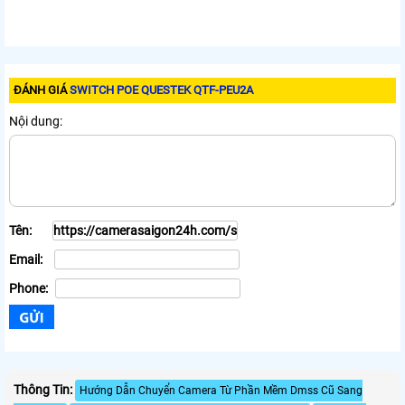
ĐÁNH GIÁ
SWITCH POE QUESTEK QTF-PEU2A
Nội dung:
Tên:
Email:
Phone:
Thông Tin:
Hướng Dẫn Chuyển Camera Từ Phần Mềm Dmss Cũ Sang