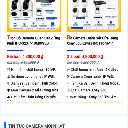
T
B
Rọn Bộ Camera Quan Sát 2 Ống
Ộ Camera Giám Sát Cửa Hàng
Kính IPC-S2XP-10M0WED
Xoay 360 Ezviz H6C Pro 3MP
Giá bán: 4,800,000 ₫
Giá bán: 4,800,000 ₫
Giá Gốc: 6,800,000 ₫
Giá Gốc: 6,200,000 ₫
🦉 Hình ảnh chất lượng :
10 MP.
️👀 Chất lượng hình Ảnh :
2K Lite .
🕉️ Sử dụng công nghệ :
IP Wifi.
⚒ Camera Công nghệ :
IP Wifi.
❈ Giám sát Ban Đêm :
Full Color
🔅 Tầm Xa Ban Đêm :
Hồng Ngoại
20m Có Màu Ban Ðêm.
10m Hồng Ngoại Smart IR.
🐜 Mẫu Camera
2 Mắt Trong Nhà.
💦 Loại Camera
Xoay 360.
️🔔 Đặt Điểm :
Báo Động Chuyển
️ƒ Chức Năng :
Xoay 360 Thu Âm.
Động.
TIN TỨC CAMERA MỚI NHẤT