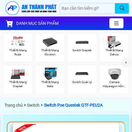
DANH MỤC SẢN PHẨM
Thiết Bị Mạng
Thiết Bị Mạng
Switch Draytek
Thiết Bị Mạng
Ruijie
Kbvision
Dahua
Thiết Bị Mạng
Thiết Bị Mạng
Switch Quản Lý
Camera
Draytek
Netis
Hdparagon Hồng
Ngoại
›
›
Trang chủ
Switch
Switch Poe Questek QTF-PEU2A