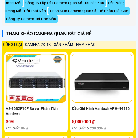
Dmss Mới
Công Ty Lắp Đặt Camera Quan Sát Tại Bắc Kạn
Đèn Năng
Lượng Mặt Trời Loại Nào
Chọn Mua Camera Quan Sát Độ Phân Giải Cao
Công Ty Camera Tại Hóc Môn
THAM KHẢO CAMERA QUAN SÁT GIÁ RẺ
CÙNG LOẠI
CAMERA 2K 4K
SẢN PHẨM THAM KHẢO
VS-1632R16F Server Phân Tích
Đầu Ghi Hình Vantech VPH-N4416
Vantech
30%
5,000,000 ₫
Giá Gốc: 00 ₫
Giá Gốc: 5,000,000 ₫