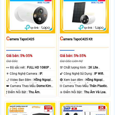
C
C
Amera TapoC425
Amera TapoC425 Kit
Giá bán: 5%-35%
Giá bán: 5%-35%
Giá Gốc:
Giá Gốc: Liên Hệ
️👀 Độ sắc nét :
FULL HD 1080P .
💯 Chất lượng hình :
2K Lite .
⚜️ Công Nghệ Camera :
IP.
🌠 Công Nghệ Sử Dụng :
IP Wifi.
🌙 Video Ban Đêm :
Hồng Ngoại
🔴 Xem ban đêm :
Hồng Ngoại
10m Hồng Ngoại SMD.
15m Có Màu Ban Ðêm.
👑 Camera Theo Mẫu
Dome Kim
⛓ Camera Theo Mẫu
Thân Plastic.
loại + Nhựa.
️ƒ Điểm Nỗi Bật :
Thu Âm.
️☣️ Điểm Nỗi Bật :
Thu Âm Và Loa.