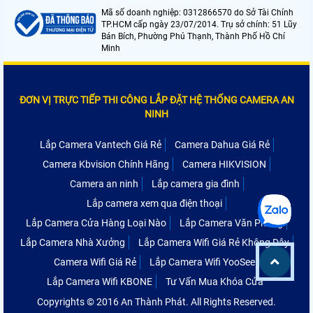
Mã số doanh nghiệp: 0312866570 do Sở Tài Chính
TP.HCM cấp ngày 23/07/2014. Trụ sở chính: 51 Lũy
Bán Bích, Phường Phú Thạnh, Thành Phố Hồ Chí
Minh
ĐƠN VỊ TRỰC TIẾP THI CÔNG LẮP ĐẶT HỆ THỐNG CAMERA AN
NINH
Lắp Camera Vantech Giá Rẻ
Camera Dahua Giá Rẻ
Camera Kbvision Chính Hãng
Camera HIKVISION
Camera an ninh
Lắp camera gia đình
Lắp camera xem qua điện thoại
Lắp Camera Cửa Hàng Loại Nào
Lắp Camera Văn Phòng
Lắp Camera Nhà Xưởng
Lắp Camera Wifi Giá Rẻ Không Dây
Camera Wifi Giá Rẻ
Lắp Camera Wifi YooSee
Lắp Camera Wifi KBONE
Tư Vấn Mua Khóa Cửa
Copyrights © 2016 An Thành Phát. All Rights Reserved.