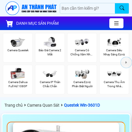
DANH MỤC SẢN PHẨM
Camera Questek
Báo Giá Camera 2
Camera Có
Camera Siêu
Mắt
Chống Xâm Nhập
Nhạy Sáng Ezviz
Kbvision
Camera Dahua
Camera IP Thân
Camera Ezviz
Camera Thu Âm
Full Hd 1080P
Chắc Chắn
Phân Biệt Người
Trong Nhà
Vantech
›
›
Trang chủ
Camera Quan Sát
Questek Win-3601D