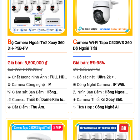
B
C
Ộ Camera Ngoài Trời Xoay 360
Amera Wi-Fi Tapo C520WS 360
DH-P5B-PV
Độ Ngoài Trời
Giá bán: 5,500,000 ₫
Giá bán: 5%-35%
Giá Gốc: 6,500,000 ₫
Giá Gốc: Liên hệ
☀️ Chất lượng hình Ảnh :
FULL HD
✨ Độ sắc nét :
Ultra 2k + .
1080P .
⚙ Camera Công nghệ :
IP.
✳️ Công Nghệ Camera :
IP Wifi.
💡 Giám sát Ban Đêm :
Hồng
🌜 Nhìn Ban Đêm :
Hồng Ngoại
Ngoại 10m Hồng Ngoại SMD.
30m Có Màu Ban Ðêm.
🕉️ Camera Thiết Kế
Dome Kim loại
❄ Camera Thiết Kế
Xoay 360.
+ Nhựa.
️💫 Đặt Điểm :
Thu Âm.
️✨ Tích Hợp :
Công Nghệ AI.