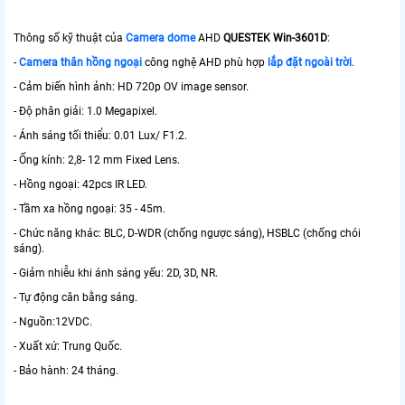
Thông số kỹ thuật của
Camera dome
AHD
QUESTEK Win-3601D
:
-
Camera thân hồng ngoại
công nghệ AHD phù hợp
lắp đặt ngoài trời
.
- Cảm biến hình ảnh: HD 720p OV image sensor.
- Độ phân giải: 1.0 Megapixel.
- Ánh sáng tối thiểu: 0.01 Lux/ F1.2.
- Ống kính: 2,8- 12 mm Fixed Lens.
- Hồng ngoại: 42pcs IR LED.
- Tầm xa hồng ngoại: 35 - 45m.
- Chức năng khác: BLC, D-WDR (chống ngược sáng), HSBLC (chống chói
sáng).
- Giảm nhiễu khi ánh sáng yếu: 2D, 3D, NR.
- Tự động cân bằng sáng.
- Nguồn:12VDC.
- Xuất xứ: Trung Quốc.
- Bảo hành: 24 tháng.