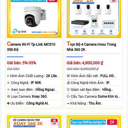
T
C
Rọn Bộ 4 Camera Imou Trong
Amera Wi-Fi Tp-Link MC510
Nhà 360 2K
356 Độ
Giá bán: 4,800,000 ₫
Giá bán: 5%-35%
Giá Gốc: 6,000,000 ₫
Giá Gốc:
💯 Hình Ảnh Sắc nét :
FULL HD
️⚡ Hình Ành Chất Lượng :
2K Lite .
1080P .
🕉️ Công Nghệ Hình Ảnh :
IP.
⚛️ Công Nghệ :
IP Wifi.
💡 Giám sát Ban Đêm :
Hồng
🔅 Xem ban đêm :
Hồng Ngoại
Ngoại 10m Hồng Ngoại SMD.
30m Hồng Ngoại Smart IR.
💦 Cấu Tạo Camera
Dome Kim loại
💢 Loại Camera
Xoay 360.
+ Nhựa.
️⇝ Khả Năng :
Thu Âm.
️✤ Ưu Điểm :
Công Nghệ AI.