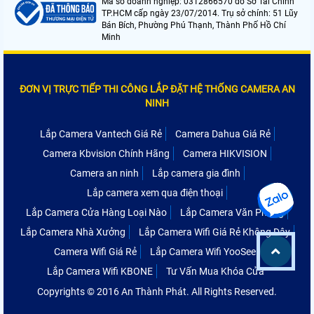
Mã số doanh nghiệp: 0312866570 do Sở Tài Chính
TP.HCM cấp ngày 23/07/2014. Trụ sở chính: 51 Lũy
Bán Bích, Phường Phú Thạnh, Thành Phố Hồ Chí
Minh
ĐƠN VỊ TRỰC TIẾP THI CÔNG LẮP ĐẶT HỆ THỐNG CAMERA AN
NINH
Lắp Camera Vantech Giá Rẻ
Camera Dahua Giá Rẻ
Camera Kbvision Chính Hãng
Camera HIKVISION
Camera an ninh
Lắp camera gia đình
Lắp camera xem qua điện thoại
Lắp Camera Cửa Hàng Loại Nào
Lắp Camera Văn Phòng
Lắp Camera Nhà Xưởng
Lắp Camera Wifi Giá Rẻ Không Dây
Camera Wifi Giá Rẻ
Lắp Camera Wifi YooSee
Lắp Camera Wifi KBONE
Tư Vấn Mua Khóa Cửa
Copyrights © 2016 An Thành Phát. All Rights Reserved.