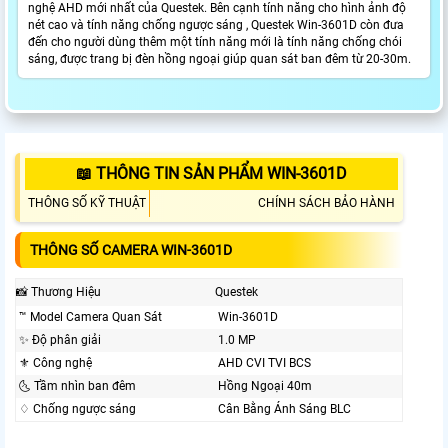
nghệ AHD mới nhất của Questek. Bên cạnh tính năng cho hình ảnh độ
nét cao và tính năng chống ngược sáng , Questek Win-3601D còn đưa
đến cho người dùng thêm một tính năng mới là tính năng chống chói
sáng, được trang bị đèn hồng ngoại giúp quan sát ban đêm từ 20-30m.
📖 THÔNG TIN SẢN PHẨM WIN-3601D
THÔNG SỐ KỸ THUẬT
CHÍNH SÁCH BẢO HÀNH
THÔNG SỐ CAMERA WIN-3601D
📸 Thương Hiệu
Questek
™️ Model Camera Quan Sát
Win-3601D
✨ Độ phân giải
1.0 MP
⚜️ Công nghệ
AHD CVI TVI BCS
🌜 Tầm nhìn ban đêm
Hồng Ngoại 40m
♢ Chống ngược sáng
Cân Bằng Ánh Sáng BLC