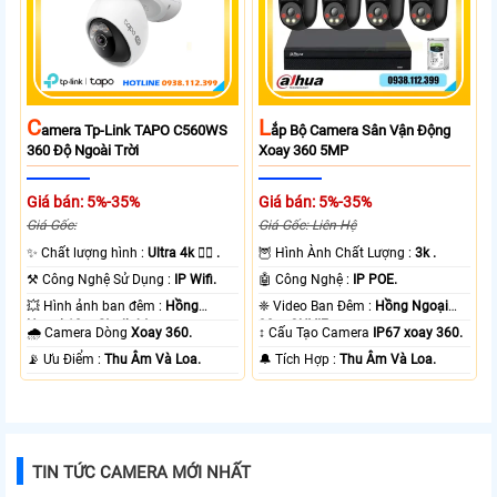
L
C
Ắp Bộ Camera Sân Vận Động
Amera Tp-Link TAPO C560WS
Xoay 360 5MP
360 Độ Ngoài Trời
Giá bán: 5%-35%
Giá bán: 5%-35%
Giá Gốc: Liên Hệ
Giá Gốc:
🦉 Hình Ành Chất Lượng :
3k .
✨ Chất lượng hình :
Ultra 4k 👍🏾 .
🤖️ Công Nghệ :
IP POE.
⚒ Công Nghệ Sử Dụng :
IP Wifi.
❈ Video Ban Đêm :
Hồng Ngoại
💥 Hình ảnh ban đêm :
Hồng
30m ONVIF.
Ngoại 10m Starlight.
↕️ Cấu Tạo Camera
IP67 xoay 360.
🌧️ Camera Dòng
Xoay 360.
️🔔 Tích Hợp :
Thu Âm Và Loa.
️📡 Ưu Điểm :
Thu Âm Và Loa.
TIN TỨC CAMERA MỚI NHẤT