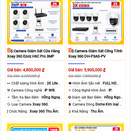
B
B
Ộ Camera Giám Sát Cửa Hàng
Ộ Camera Giám Sát Công Trình
Xoay 360 Ezviz H6C Pro 3MP
Xoay 360 DH-P3AS-PV
Giá bán: 4,800,000 ₫
Giá bán: 5,900,000 ₫
Giá Gốc: 6,200,000 ₫
Giá Gốc: 7,500,000 ₫
️👀 Chất lượng hình Ảnh :
2K Lite .
👁 Hình Ảnh Sắc nét :
FULL HD
1080P .
⚒ Camera Công nghệ :
IP Wifi.
⚛️ Công Nghệ Hình Ảnh :
IP.
🔅 Tầm Xa Ban Đêm :
Hồng Ngoại
✪ Giám sát Ban Đêm :
Hồng Ngoại
10m Hồng Ngoại Smart IR.
10m Hồng Ngoại SMD.
💦 Loại Camera
Xoay 360.
🐜 Camera Dòng
Dome Kim loại +
Nhựa.
️ƒ Chức Năng :
Xoay 360 Thu Âm.
️➲ Khả Năng :
Thu Âm.