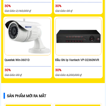
30%
30%
Giá Gốc: 2,160,000 ₫
Giá Gốc: 00 ₫
Questek Win-3601D
Đầu Ghi Ip Vantech VP-32360NVR
30%
30%
Giá Gốc: 00 ₫
Giá Gốc: 6,200,000 ₫
SẢN PHẨM MỚI RA MẮT