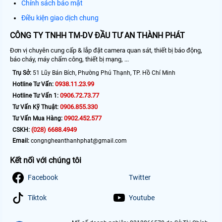
Chính sách bảo mật
Điều kiện giao dịch chung
CÔNG TY TNHH TM-DV ĐẦU TƯ AN THÀNH PHÁT
Đơn vị chuyên cung cấp & lắp đặt camera quan sát, thiết bị báo động,
báo cháy, máy chấm công, thiết bị mạng, ...
Trụ Sở:
51 Lũy Bán Bích, Phường Phú Thạnh, TP. Hồ Chí Minh
0938.11.23.99
Hotline Tư Vấn:
0906.72.73.77
Hotline Tư Vấn 1:
0906.855.330
Tư Vấn Kỹ Thuật:
0902.452.577
Tư Vấn Mua Hàng:
(028) 6688.4949
CSKH:
Email:
congngheanthanhphat@gmail.com
Kết nối với chúng tôi
Facebook
Twitter
Tiktok
Youtube