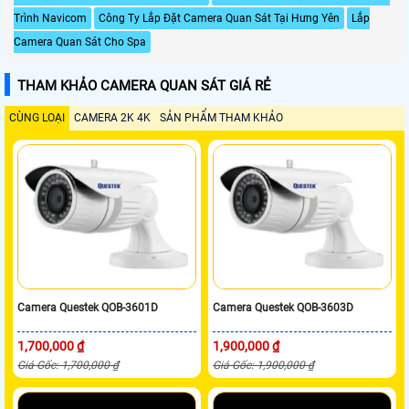
Trình Navicom
Công Ty Lắp Đặt Camera Quan Sát Tại Hưng Yên
Lắp
Camera Quan Sát Cho Spa
THAM KHẢO CAMERA QUAN SÁT GIÁ RẺ
CÙNG LOẠI
CAMERA 2K 4K
SẢN PHẨM THAM KHẢO
Camera Questek QOB-3601D
Camera Questek QOB-3603D
1,700,000 ₫
1,900,000 ₫
Giá Gốc: 1,700,000 ₫
Giá Gốc: 1,900,000 ₫