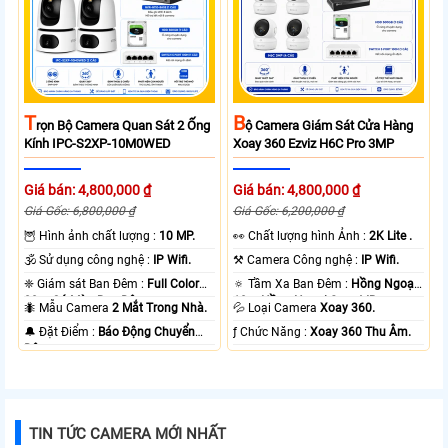
T
B
Rọn Bộ Camera Quan Sát 2 Ống
Ộ Camera Giám Sát Cửa Hàng
Kính IPC-S2XP-10M0WED
Xoay 360 Ezviz H6C Pro 3MP
Giá bán: 4,800,000 ₫
Giá bán: 4,800,000 ₫
Giá Gốc: 6,800,000 ₫
Giá Gốc: 6,200,000 ₫
🦉 Hình ảnh chất lượng :
10 MP.
️👀 Chất lượng hình Ảnh :
2K Lite .
🕉️ Sử dụng công nghệ :
IP Wifi.
⚒ Camera Công nghệ :
IP Wifi.
❈ Giám sát Ban Đêm :
Full Color
🔅 Tầm Xa Ban Đêm :
Hồng Ngoại
20m Có Màu Ban Ðêm.
10m Hồng Ngoại Smart IR.
🐜 Mẫu Camera
2 Mắt Trong Nhà.
💦 Loại Camera
Xoay 360.
️🔔 Đặt Điểm :
Báo Động Chuyển
️ƒ Chức Năng :
Xoay 360 Thu Âm.
Động.
TIN TỨC CAMERA MỚI NHẤT