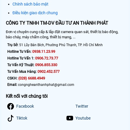
Chính sách bảo mật
Điều kiện giao dịch chung
CÔNG TY TNHH TM-DV ĐẦU TƯ AN THÀNH PHÁT
Đơn vị chuyên cung cấp & lắp đặt camera quan sát, thiết bị báo động,
báo cháy, máy chấm công, thiết bị mạng, ...
Trụ Sở:
51 Lũy Bán Bích, Phường Phú Thạnh, TP. Hồ Chí Minh
0938.11.23.99
Hotline Tư Vấn:
0906.72.73.77
Hotline Tư Vấn 1:
0906.855.330
Tư Vấn Kỹ Thuật:
0902.452.577
Tư Vấn Mua Hàng:
(028) 6688.4949
CSKH:
Email:
congngheanthanhphat@gmail.com
Kết nối với chúng tôi
Facebook
Twitter
Tiktok
Youtube