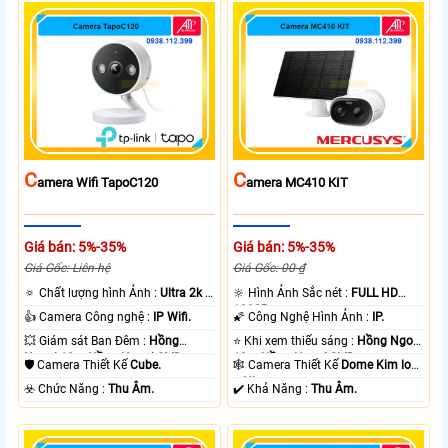
C
C
Amera Wifi TapoC120
Amera MC410 KIT
Giá bán: 5%-35%
Giá bán: 5%-35%
Giá Gốc: Liên hệ
Giá Gốc: 00 ₫
🔅 Chất lượng hình Ảnh :
Ultra 2k +
🔆 Hình Ảnh Sắc nét :
FULL HD
.
1080P .
👍 Camera Công nghệ :
IP Wifi.
🌠 Công Nghệ Hình Ảnh :
IP.
💥 Giám sát Ban Đêm :
Hồng
⭐ Khi xem thiếu sáng :
Hồng Ngoại
Ngoại 10m Hồng Ngoại SMD.
10m Hồng Ngoại SMD.
🛡 Camera Thiết Kế
Cube.
🕸️ Camera Thiết Kế
Dome Kim loại
+ Nhựa.
️☣️ Chức Năng :
Thu Âm.
️✔️ Khả Năng :
Thu Âm.