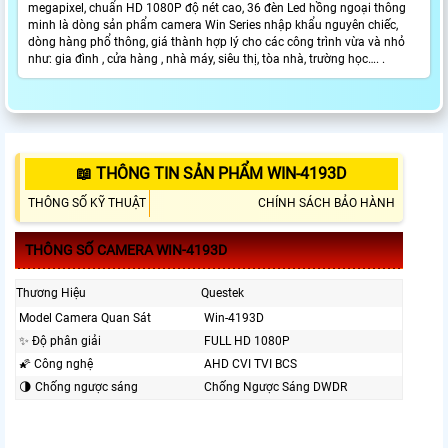
megapixel, chuẩn HD 1080P độ nét cao, 36 đèn Led hồng ngoại thông
minh là dòng sản phẩm camera Win Series nhập khẩu nguyên chiếc,
dòng hàng phổ thông, giá thành hợp lý cho các công trình vừa và nhỏ
như: gia đình , cửa hàng , nhà máy, siêu thị, tòa nhà, trường học…. .
📖 THÔNG TIN SẢN PHẨM WIN-4193D
THÔNG SỐ KỸ THUẬT
CHÍNH SÁCH BẢO HÀNH
THÔNG SỐ CAMERA WIN-4193D
Thương Hiệu
Questek
Model Camera Quan Sát
Win-4193D
✨ Độ phân giải
FULL HD 1080P
🌠 Công nghệ
AHD CVI TVI BCS
🌗 Chống ngược sáng
Chống Ngược Sáng DWDR