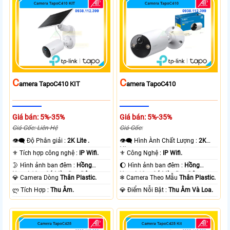
C
C
Amera TapoC410 KIT
Amera TapoC410
Giá bán: 5%-35%
Giá bán: 5%-35%
Giá Gốc: Liên Hệ
Giá Gốc:
👁️‍🗨 Độ Phân giải :
2K Lite .
👁️‍🗨 Hình Ành Chất Lượng :
2K
Lite .
⚜️ Tích hợp công nghệ :
IP Wifi.
⚜️ Công Nghệ :
IP Wifi.
🌛 Hình ảnh ban đêm :
Hồng
🌔 Hình ảnh ban đêm :
Hồng
Ngoại 10m Có Màu Ban Ðêm.
Ngoại 10m Có Màu Ban Ðêm.
💎 Camera Dòng
Thân Plastic.
❄ Camera Theo Mẫu
Thân Plastic.
️ლ Tích Hợp :
Thu Âm.
️💎 Điểm Nỗi Bật :
Thu Âm Và Loa.