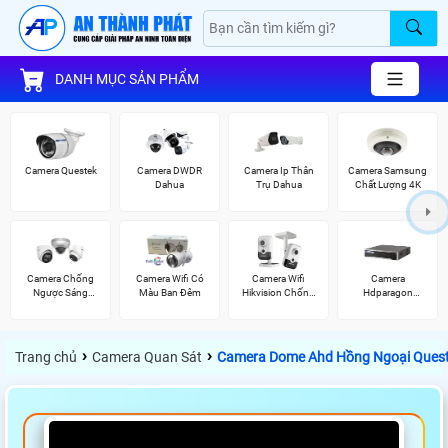
DANH MỤC SẢN PHẨM
Camera Questek
Camera DWDR
Camera Ip Thân
Camera Samsung
Dahua
Trụ Dahua
Chất Lượng 4K
Camera Chống
Camera Wifi Có
Camera Wifi
Camera
Ngược Sáng
Màu Ban Đêm
Hikvision Chống
Hdparagon
Hikvision
Trộm
Starlight
›
›
Trang chủ
Camera Quan Sát
Camera Dome Ahd Hồng Ngoại Ques