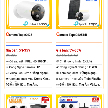
C
C
Amera TapoC425
Amera TapoC425 Kit
Giá bán: 5%-35%
Giá bán: 5%-35%
Giá Gốc:
Giá Gốc: Liên Hệ
️👀 Độ sắc nét :
FULL HD 1080P .
💯 Chất lượng hình :
2K Lite .
⚜️ Công Nghệ Camera :
IP.
🌠 Công Nghệ Sử Dụng :
IP Wifi.
🌙 Video Ban Đêm :
Hồng Ngoại
🔴 Xem ban đêm :
Hồng Ngoại
10m Hồng Ngoại SMD.
15m Có Màu Ban Ðêm.
👑 Camera Theo Mẫu
Dome Kim
⛓ Camera Theo Mẫu
Thân Plastic.
loại + Nhựa.
️ƒ Điểm Nỗi Bật :
Thu Âm.
️☣️ Điểm Nỗi Bật :
Thu Âm Và Loa.