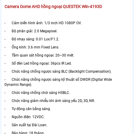
Camera Dome AHD hồng ngoại QUESTEK Win-4193D
- Cảm biến hình ảnh: 1/3 inch HD 1080P OV.
- Độ phân giải: 2.0 Megapixel.
- Độ nhạy sáng: 0.01 Lux/F1.2.
- Ống kính: 3.6 mm Fixed Lens.
- Tầm quan sát hồng ngoại: 20~30 mét.
- Số đèn Led hồng ngoại: 36pcs IR Led.
- Chức năng chống ngược sáng BLC (Backlight Compensation).
- Chức năng chống ngược sáng kỹ thuật số DWDR (Digital Wide
Dynamic Range).
- Chức năng chống chói sáng HSBLC.
- Chức năng giảm nhiễu khi ánh sáng yếu 2D, 3D, NR.
- Tự động cân bằng sáng.
- Nguồn điện: 12VDC.
- Sản xuất tại Đài Loan.
- Bảo hàng: 18 tháng