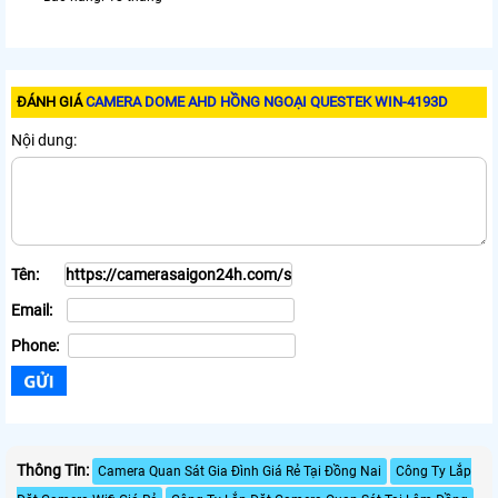
ĐÁNH GIÁ
CAMERA DOME AHD HỒNG NGOẠI QUESTEK WIN-4193D
Nội dung:
Tên:
Email:
Phone:
Thông Tin:
Camera Quan Sát Gia Đình Giá Rẻ Tại Đồng Nai
Công Ty Lắp