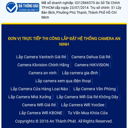
Mã số doanh nghiệp: 0312866570 do Sở Tài Chính
TP.HCM cấp ngày 23/07/2014. Trụ sở chính: 51 Lũy
Bán Bích, Phường Phú Thạnh, Thành Phố Hồ Chí
Minh
ĐƠN VỊ TRỰC TIẾP THI CÔNG LẮP ĐẶT HỆ THỐNG CAMERA AN
NINH
Lắp Camera Vantech Giá Rẻ
Camera Dahua Giá Rẻ
Camera Kbvision Chính Hãng
Camera HIKVISION
Camera an ninh
Lắp camera gia đình
Lắp camera xem qua điện thoại
Lắp Camera Cửa Hàng Loại Nào
Lắp Camera Văn Phòng
Lắp Camera Nhà Xưởng
Lắp Camera Wifi Giá Rẻ Không Dây
Camera Wifi Giá Rẻ
Lắp Camera Wifi YooSee
Lắp Camera Wifi KBONE
Tư Vấn Mua Khóa Cửa
Copyrights © 2016 An Thành Phát. All Rights Reserved.