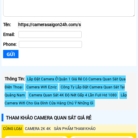
Tên:
Email:
Phone:
Thông Tin:
Lắp Đặt Camera Ở Quận 1 Giá Rẻ Có Camera Quan Sát Qua
Điện Thoại
Camera Wifi Ezviz
Công Ty Lắp Đặt Camera Quan Sát Tại
Quảng Nam
Camera Quan Sát 4K Độ Nét Gấp 4 Lần Full Hd 1080
Lắp
Camera Wifi Cho Gia Đình Cửa Hàng Chú Ý Những Gì
THAM KHẢO CAMERA QUAN SÁT GIÁ RẺ
CÙNG LOẠI
CAMERA 2K 4K
SẢN PHẨM THAM KHẢO