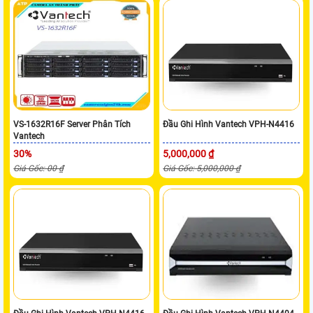
VS-1632R16F Server Phân Tích
Đầu Ghi Hình Vantech VPH-N4416
Vantech
30%
5,000,000 ₫
Giá Gốc: 00 ₫
Giá Gốc: 5,000,000 ₫