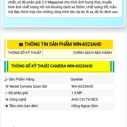
chiếc, có độ phân giải 2.0 Megapixel cho hình ảnh trung thực, truyền
hình ảnh chất lượng HD với khoảng cách xa 500m, chất lượng tốt, mẫu
mã đẹp, thích hợp cho những công trình lớn, dự án đi xa, độ ổn định cao.
📖 THÔNG TIN SẢN PHẨM WIN-6023AHD
THÔNG SỐ KỸ THUẬT
CHÍNH SÁCH BẢO HÀNH
THÔNG SỐ KỸ THUẬT CAMERA WIN-6023AHD
🤹 Sản Phẩm Hãng
Questek
💯 Model Camera Quan Sát
Win-6023AHD
️⚡ Độ phân giải
1.0 MP
⚙ Công nghệ
AHD CVI TVI BCS
❃ Tầm nhìn ban đêm
Hồng Ngoại 50m