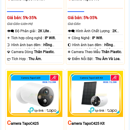
Giá bán: 5%-35%
Giá bán: 5%-35%
Giá Gốc: Liên Hệ
Giá Gốc:
👁️‍🗨 Độ Phân giải :
2K Lite .
👁️‍🗨 Hình Ành Chất Lượng :
2K
Lite .
⚜️ Tích hợp công nghệ :
IP Wifi.
⚜️ Công Nghệ :
IP Wifi.
🌛 Hình ảnh ban đêm :
Hồng
🌔 Hình ảnh ban đêm :
Hồng
Ngoại 10m Có Màu Ban Ðêm.
Ngoại 10m Có Màu Ban Ðêm.
💎 Camera Dòng
Thân Plastic.
❄ Camera Theo Mẫu
Thân Plastic.
️ლ Tích Hợp :
Thu Âm.
️💎 Điểm Nỗi Bật :
Thu Âm Và Loa.
C
C
Amera TapoC425
Amera TapoC425 Kit