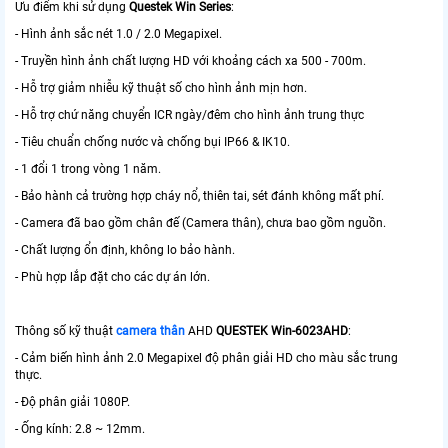
Ưu điểm khi sử dụng
Questek Win Series
:
- Hình ảnh sắc nét 1.0 / 2.0 Megapixel.
- Truyền hình ảnh chất lượng HD với khoảng cách xa 500 - 700m.
- Hỗ trợ giảm nhiễu kỹ thuật số cho hình ảnh mịn hơn.
- Hỗ trợ chứ năng chuyển ICR ngày/đêm cho hình ảnh trung thực
- Tiêu chuẩn chống nước và chống bụi IP66 & IK10.
- 1 đổi 1 trong vòng 1 năm.
- Bảo hành cả trường hợp cháy nổ, thiên tai, sét đánh không mất phí.
- Camera đã bao gồm chân đế (Camera thân), chưa bao gồm nguồn.
- Chất lượng ổn định, không lo bảo hành.
- Phù hợp lắp đặt cho các dự án lớn.
Thông số kỹ thuật
camera thân
AHD
QUESTEK Win-6023AHD
:
- Cảm biến hình ảnh 2.0 Megapixel độ phân giải HD cho màu sắc trung
thực.
- Độ phân giải 1080P.
- Ống kính: 2.8 ~ 12mm.