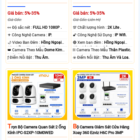
Giá bán: 5%-35%
Giá bán: 5%-35%
Giá Gốc:
Giá Gốc: Liên Hệ
️👀 Độ sắc nét :
FULL HD 1080P .
💯 Chất lượng hình :
2K Lite .
⚜️ Công Nghệ Camera :
IP.
🌠 Công Nghệ Sử Dụng :
IP Wifi.
🌙 Video Ban Đêm :
Hồng Ngoại
🔴 Xem ban đêm :
Hồng Ngoại
10m Hồng Ngoại SMD.
15m Có Màu Ban Ðêm.
👑 Camera Theo Mẫu
Dome Kim
⛓ Camera Theo Mẫu
Thân Plastic.
loại + Nhựa.
️ƒ Điểm Nỗi Bật :
Thu Âm.
️☣️ Điểm Nỗi Bật :
Thu Âm Và Loa.
T
B
Rọn Bộ Camera Quan Sát 2 Ống
Ộ Camera Giám Sát Cửa Hàng
Kính IPC-S2XP-10M0WED
Xoay 360 Ezviz H6C Pro 3MP