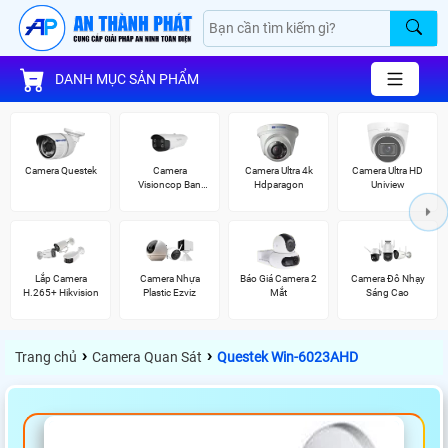
DANH MỤC SẢN PHẨM
Camera Questek
Camera
Camera Ultra 4k
Camera Ultra HD
Visioncop Ban
Hdparagon
Uniview
Đêm Có Màu
Lắp Camera
Camera Nhựa
Báo Giá Camera 2
Camera Đô Nhạy
H.265+ Hikvision
Plastic Ezviz
Mắt
Sáng Cao
›
›
Trang chủ
Camera Quan Sát
Questek Win-6023AHD