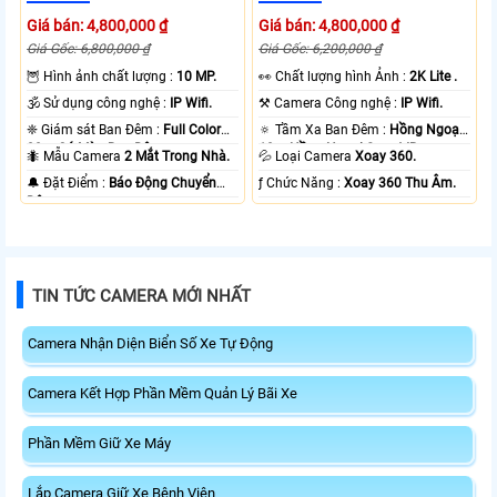
Giá bán: 4,800,000 ₫
Giá bán: 4,800,000 ₫
Giá Gốc: 6,800,000 ₫
Giá Gốc: 6,200,000 ₫
🦉 Hình ảnh chất lượng :
10 MP.
️👀 Chất lượng hình Ảnh :
2K Lite .
🕉️ Sử dụng công nghệ :
IP Wifi.
⚒ Camera Công nghệ :
IP Wifi.
❈ Giám sát Ban Đêm :
Full Color
🔅 Tầm Xa Ban Đêm :
Hồng Ngoại
20m Có Màu Ban Ðêm.
10m Hồng Ngoại Smart IR.
🐜 Mẫu Camera
2 Mắt Trong Nhà.
💦 Loại Camera
Xoay 360.
️🔔 Đặt Điểm :
Báo Động Chuyển
️ƒ Chức Năng :
Xoay 360 Thu Âm.
Động.
TIN TỨC CAMERA MỚI NHẤT
Camera Nhận Diện Biển Số Xe Tự Động
Camera Kết Hợp Phần Mềm Quản Lý Bãi Xe
Phần Mềm Giữ Xe Máy
Lắp Camera Giữ Xe Bệnh Viện