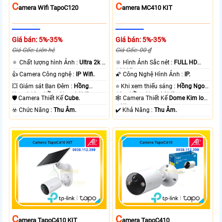
C
C
Amera Wifi TapoC120
Amera MC410 KIT
Giá bán: 5%-35%
Giá bán: 5%-35%
Giá Gốc: Liên hệ
Giá Gốc: 00 ₫
🔅 Chất lượng hình Ảnh :
Ultra 2k +
🔆 Hình Ảnh Sắc nét :
FULL HD
.
1080P .
👍 Camera Công nghệ :
IP Wifi.
🌠 Công Nghệ Hình Ảnh :
IP.
💥 Giám sát Ban Đêm :
Hồng
⭐ Khi xem thiếu sáng :
Hồng Ngoại
Ngoại 10m Hồng Ngoại SMD.
10m Hồng Ngoại SMD.
🛡 Camera Thiết Kế
Cube.
🕸️ Camera Thiết Kế
Dome Kim loại
+ Nhựa.
️☣️ Chức Năng :
Thu Âm.
️✔️ Khả Năng :
Thu Âm.
C
C
Amera TapoC410 KIT
Amera TapoC410