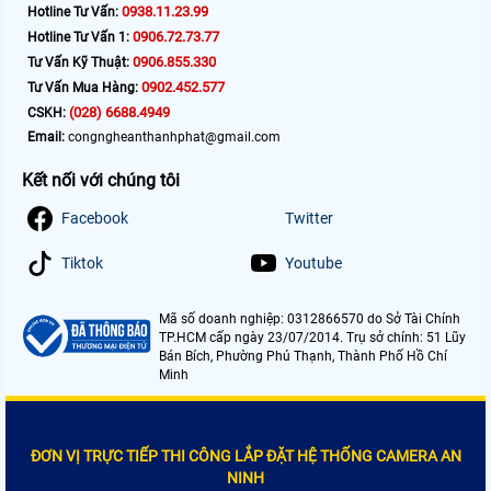
0938.11.23.99
Hotline Tư Vấn:
0906.72.73.77
Hotline Tư Vấn 1:
0906.855.330
Tư Vấn Kỹ Thuật:
0902.452.577
Tư Vấn Mua Hàng:
(028) 6688.4949
CSKH:
Email:
congngheanthanhphat@gmail.com
Kết nối với chúng tôi
Facebook
Twitter
Tiktok
Youtube
Mã số doanh nghiệp: 0312866570 do Sở Tài Chính
TP.HCM cấp ngày 23/07/2014. Trụ sở chính: 51 Lũy
Bán Bích, Phường Phú Thạnh, Thành Phố Hồ Chí
Minh
ĐƠN VỊ TRỰC TIẾP THI CÔNG LẮP ĐẶT HỆ THỐNG CAMERA AN
NINH