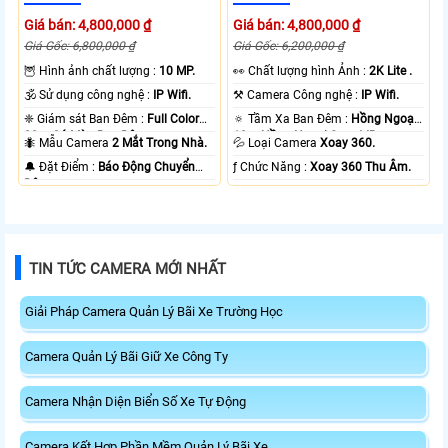
Giá bán: 4,800,000 ₫
Giá bán: 4,800,000 ₫
Giá Gốc: 6,800,000 ₫
Giá Gốc: 6,200,000 ₫
🦉 Hình ảnh chất lượng :
10 MP.
️👀 Chất lượng hình Ảnh :
2K Lite .
🕉️ Sử dụng công nghệ :
IP Wifi.
⚒ Camera Công nghệ :
IP Wifi.
❈ Giám sát Ban Đêm :
Full Color
🔅 Tầm Xa Ban Đêm :
Hồng Ngoại
20m Có Màu Ban Ðêm.
10m Hồng Ngoại Smart IR.
🐜 Mẫu Camera
2 Mắt Trong Nhà.
💦 Loại Camera
Xoay 360.
️🔔 Đặt Điểm :
Báo Động Chuyển
️ƒ Chức Năng :
Xoay 360 Thu Âm.
Động.
TIN TỨC CAMERA MỚI NHẤT
Giải Pháp Camera Quản Lý Bãi Xe Trường Học
Camera Quản Lý Bãi Giữ Xe Công Ty
Camera Nhận Diện Biển Số Xe Tự Động
Camera Kết Hợp Phần Mềm Quản Lý Bãi Xe