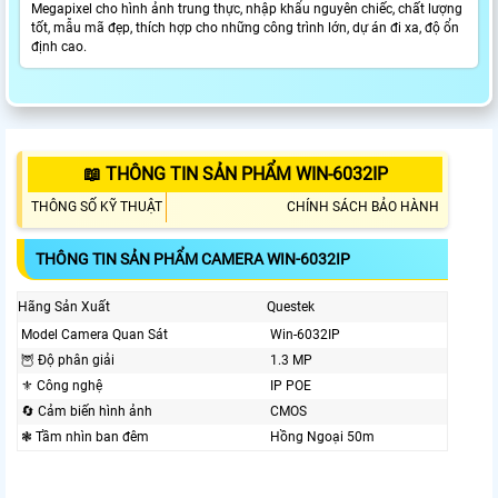
Megapixel cho hình ảnh trung thực, nhập khẩu nguyên chiếc, chất lượng
tốt, mẫu mã đẹp, thích hợp cho những công trình lớn, dự án đi xa, độ ổn
định cao.
📖 THÔNG TIN SẢN PHẨM WIN-6032IP
THÔNG SỐ KỸ THUẬT
CHÍNH SÁCH BẢO HÀNH
THÔNG TIN SẢN PHẨM CAMERA WIN-6032IP
Hãng Sản Xuất
Questek
Model Camera Quan Sát
Win-6032IP
🦉 Độ phân giải
1.3 MP
⚜️ Công nghệ
IP POE
🔄 Cảm biến hình ảnh
CMOS
❃ Tầm nhìn ban đêm
Hồng Ngoại 50m