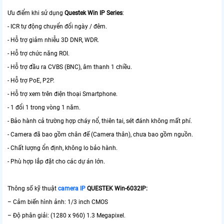
Ưu điểm khi sử dụng
Questek Win IP Series
:
- ICR tự động chuyển đổi ngày / đêm.
- Hỗ trợ giảm nhiễu 3D DNR, WDR.
- Hỗ trợ chức năng ROI.
- Hỗ trợ đầu ra CVBS (BNC), âm thanh 1 chiều.
- Hỗ trợ PoE, P2P.
- Hỗ trợ xem trên điện thoại Smartphone.
- 1 đổi 1 trong vòng 1 năm.
- Bảo hành cả trường hợp cháy nổ, thiên tai, sét đánh không mất phí.
- Camera đã bao gồm chân đế (Camera thân), chưa bao gồm nguồn.
- Chất lượng ổn định, không lo bảo hành.
- Phù hợp lắp đặt cho các dự án lớn.
Thông số kỹ thuật
camera IP
QUESTEK Win-6032IP:
– Cảm biến hình ảnh: 1/3 inch CMOS
– Độ phân giải: (1280 x 960) 1.3 Megapixel.