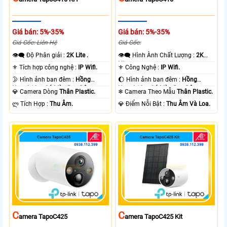
Giá bán: 5%-35%
Giá bán: 5%-35%
Giá Gốc: Liên Hệ
Giá Gốc:
👁️‍🗨 Độ Phân giải :
2K Lite .
👁️‍🗨 Hình Ành Chất Lượng :
2K
Lite .
⚜️ Tích hợp công nghệ :
IP Wifi.
⚜️ Công Nghệ :
IP Wifi.
🌛 Hình ảnh ban đêm :
Hồng
🌔 Hình ảnh ban đêm :
Hồng
Ngoại 10m Có Màu Ban Ðêm.
Ngoại 10m Có Màu Ban Ðêm.
💎 Camera Dòng
Thân Plastic.
❄ Camera Theo Mẫu
Thân Plastic.
️ლ Tích Hợp :
Thu Âm.
️💎 Điểm Nỗi Bật :
Thu Âm Và Loa.
C
C
Amera TapoC425
Amera TapoC425 Kit