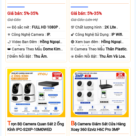
Giá bán: 5%-35%
Giá bán: 5%-35%
Giá Gốc:
Giá Gốc: Liên Hệ
️👀 Độ sắc nét :
FULL HD 1080P .
💯 Chất lượng hình :
2K Lite .
⚜️ Công Nghệ Camera :
IP.
🌠 Công Nghệ Sử Dụng :
IP Wifi.
🌙 Video Ban Đêm :
Hồng Ngoại
🔴 Xem ban đêm :
Hồng Ngoại
10m Hồng Ngoại SMD.
15m Có Màu Ban Ðêm.
👑 Camera Theo Mẫu
Dome Kim
⛓ Camera Theo Mẫu
Thân Plastic.
loại + Nhựa.
️ƒ Điểm Nỗi Bật :
Thu Âm.
️☣️ Điểm Nỗi Bật :
Thu Âm Và Loa.
T
B
Rọn Bộ Camera Quan Sát 2 Ống
Ộ Camera Giám Sát Cửa Hàng
Kính IPC-S2XP-10M0WED
Xoay 360 Ezviz H6C Pro 3MP