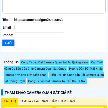
Tên:
Email:
Phone:
Thông Tin:
Công Ty Lắp Đặt Camera Quan Sát Tại Quảng Nam
Các Tính
Năng Cơ Bản Của Chip Camera Quan Sát Cmos
Hướng Dẫn Đổi Mật Khẩu
Camera Kbvision Trên Điện Thoại
Tiêu Chí Lựa Chọn Lắp Đặt Camera Quan
Sát Chống Trộm
Công Ty Lắp Đặt Camera Tại Thủ Đô Hà Nội
THAM KHẢO CAMERA QUAN SÁT GIÁ RẺ
CÙNG LOẠI
CAMERA 2K 4K
SẢN PHẨM THAM KHẢO