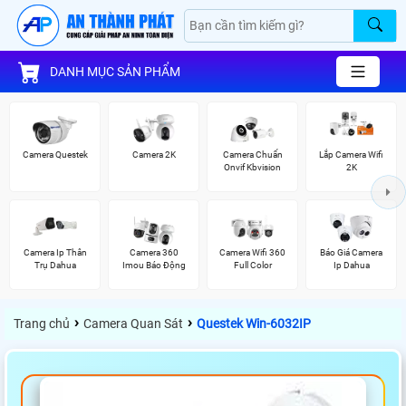
DANH MỤC SẢN PHẨM
Camera Questek
Camera 2K
Camera Chuẩn
Lắp Camera Wifi
Onvif Kbvision
2K
Camera Ip Thân
Camera 360
Camera Wifi 360
Báo Giá Camera
Trụ Dahua
Imou Báo Động
Full Color
Ip Dahua
›
›
Trang chủ
Camera Quan Sát
Questek Win-6032IP