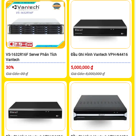
VS-1632R16F Server Phân Tích
Đầu Ghi Hình Vantech VPH-N4416
Vantech
30%
5,000,000 ₫
Giá Gốc: 00 ₫
Giá Gốc: 5,000,000 ₫