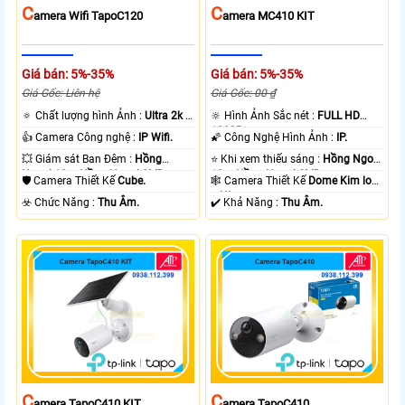
C
C
Amera Wifi TapoC120
Amera MC410 KIT
Giá bán: 5%-35%
Giá bán: 5%-35%
Giá Gốc: Liên hệ
Giá Gốc: 00 ₫
🔅 Chất lượng hình Ảnh :
Ultra 2k +
🔆 Hình Ảnh Sắc nét :
FULL HD
.
1080P .
👍 Camera Công nghệ :
IP Wifi.
🌠 Công Nghệ Hình Ảnh :
IP.
💥 Giám sát Ban Đêm :
Hồng
⭐ Khi xem thiếu sáng :
Hồng Ngoại
Ngoại 10m Hồng Ngoại SMD.
10m Hồng Ngoại SMD.
🛡 Camera Thiết Kế
Cube.
🕸️ Camera Thiết Kế
Dome Kim loại
+ Nhựa.
️☣️ Chức Năng :
Thu Âm.
️✔️ Khả Năng :
Thu Âm.
C
C
Amera TapoC410 KIT
Amera TapoC410