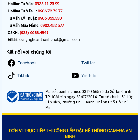
0938.11.23.99
Hotline Tư Vấn:
0906.72.73.77
Hotline Tư Vấn 1:
0906.855.330
Tư Vấn Kỹ Thuật:
0902.452.577
Tư Vấn Mua Hàng:
(028) 6688.4949
CSKH:
Email:
congngheanthanhphat@gmail.com
Kết nối với chúng tôi
Facebook
Twitter
Tiktok
Youtube
Mã số doanh nghiệp: 0312866570 do Sở Tài Chính
TP.HCM cấp ngày 23/07/2014. Trụ sở chính: 51 Lũy
Bán Bích, Phường Phú Thạnh, Thành Phố Hồ Chí
Minh
ĐƠN VỊ TRỰC TIẾP THI CÔNG LẮP ĐẶT HỆ THỐNG CAMERA AN
NINH