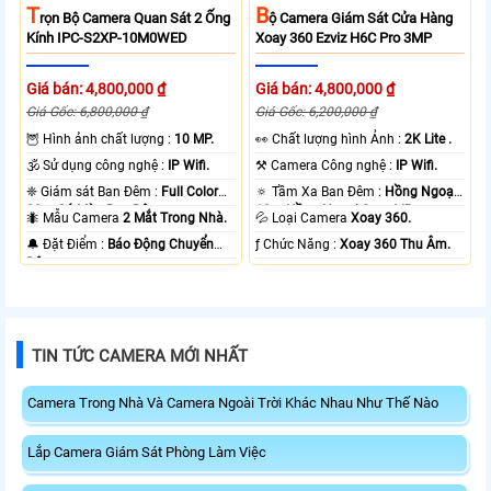
T
B
Rọn Bộ Camera Quan Sát 2 Ống
Ộ Camera Giám Sát Cửa Hàng
Kính IPC-S2XP-10M0WED
Xoay 360 Ezviz H6C Pro 3MP
Giá bán: 4,800,000 ₫
Giá bán: 4,800,000 ₫
Giá Gốc: 6,800,000 ₫
Giá Gốc: 6,200,000 ₫
🦉 Hình ảnh chất lượng :
10 MP.
️👀 Chất lượng hình Ảnh :
2K Lite .
🕉️ Sử dụng công nghệ :
IP Wifi.
⚒ Camera Công nghệ :
IP Wifi.
❈ Giám sát Ban Đêm :
Full Color
🔅 Tầm Xa Ban Đêm :
Hồng Ngoại
20m Có Màu Ban Ðêm.
10m Hồng Ngoại Smart IR.
🐜 Mẫu Camera
2 Mắt Trong Nhà.
💦 Loại Camera
Xoay 360.
️🔔 Đặt Điểm :
Báo Động Chuyển
️ƒ Chức Năng :
Xoay 360 Thu Âm.
Động.
TIN TỨC CAMERA MỚI NHẤT
Camera Trong Nhà Và Camera Ngoài Trời Khác Nhau Như Thế Nào
Lắp Camera Giám Sát Phòng Làm Việc