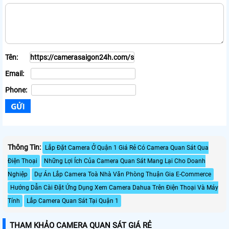
Tên:
Email:
Phone:
Thông Tin:
Lắp Đặt Camera Ở Quận 1 Giá Rẻ Có Camera Quan Sát Qua
Điện Thoại
Những Lợi Ích Của Camera Quan Sát Mang Lại Cho Doanh
Nghiệp
Dự Án Lắp Camera Toà Nhà Văn Phòng Thuận Gia E-Commerce
Hướng Dẫn Cài Đặt Ứng Dụng Xem Camera Dahua Trên Điện Thoại Và Máy
Tính
Lắp Camera Quan Sát Tại Quận 1
THAM KHẢO CAMERA QUAN SÁT GIÁ RẺ