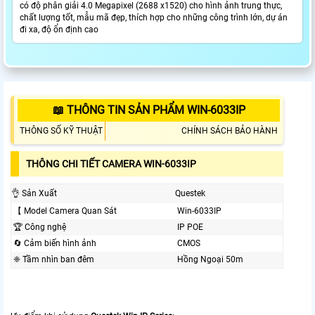
có độ phân giải 4.0 Megapixel (2688 x1520) cho hình ảnh trung thực,
chất lượng tốt, mẫu mã đẹp, thích hợp cho những công trình lớn, dự án
đi xa, độ ổn định cao
📖 THÔNG TIN SẢN PHẨM WIN-6033IP
THÔNG SỐ KỸ THUẬT
CHÍNH SÁCH BẢO HÀNH
THÔNG CHI TIẾT CAMERA WIN-6033IP
👌 Sản Xuất
Questek
【 Model Camera Quan Sát
Win-6033IP
🏆 Công nghệ
IP POE
🔄 Cảm biến hình ảnh
CMOS
❈ Tầm nhìn ban đêm
Hồng Ngoại 50m