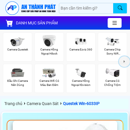
DANH MỤC SẢN PHẨM
Camera Questek
Camera Hồng
Camera Ezviz 360
Camera Chip
Ngoại Hilook
Sony NIR
KBvision
Đầu Ghi Camera
Camera Wifi Có
Camera Hồng
Camera Có
Nên Dùng
Màu Ban Đêm
Ngoại Kbvision
Chống Trộm
›
›
Trang chủ
Camera Quan Sát
Questek Win-6033IP