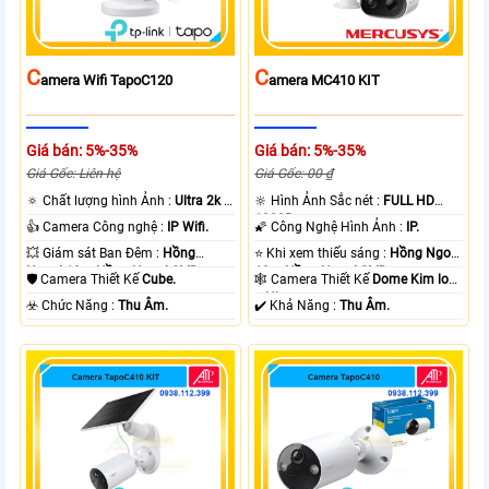
C
C
Amera Wifi TapoC120
Amera MC410 KIT
Giá bán: 5%-35%
Giá bán: 5%-35%
Giá Gốc: Liên hệ
Giá Gốc: 00 ₫
🔅 Chất lượng hình Ảnh :
Ultra 2k +
🔆 Hình Ảnh Sắc nét :
FULL HD
.
1080P .
👍 Camera Công nghệ :
IP Wifi.
🌠 Công Nghệ Hình Ảnh :
IP.
💥 Giám sát Ban Đêm :
Hồng
⭐ Khi xem thiếu sáng :
Hồng Ngoại
Ngoại 10m Hồng Ngoại SMD.
10m Hồng Ngoại SMD.
🛡 Camera Thiết Kế
Cube.
🕸️ Camera Thiết Kế
Dome Kim loại
+ Nhựa.
️☣️ Chức Năng :
Thu Âm.
️✔️ Khả Năng :
Thu Âm.