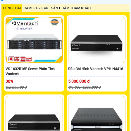
CÙNG LOẠI
CAMERA 2K 4K
SẢN PHẨM THAM KHẢO
VS-1632R16F Server Phân Tích
Đầu Ghi Hình Vantech VPH-N4416
Vantech
30%
5,000,000 ₫
Giá Gốc: 00 ₫
Giá Gốc: 5,000,000 ₫