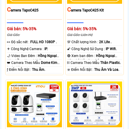
C
C
Amera TapoC425
Amera TapoC425 Kit
Giá bán: 5%-35%
Giá bán: 5%-35%
Giá Gốc:
Giá Gốc: Liên Hệ
️👀 Độ sắc nét :
FULL HD 1080P .
💯 Chất lượng hình :
2K Lite .
⚜️ Công Nghệ Camera :
IP.
🌠 Công Nghệ Sử Dụng :
IP Wifi.
🌙 Video Ban Đêm :
Hồng Ngoại
🔴 Xem ban đêm :
Hồng Ngoại
10m Hồng Ngoại SMD.
15m Có Màu Ban Ðêm.
👑 Camera Theo Mẫu
Dome Kim
⛓ Camera Theo Mẫu
Thân Plastic.
loại + Nhựa.
️ƒ Điểm Nỗi Bật :
Thu Âm.
️☣️ Điểm Nỗi Bật :
Thu Âm Và Loa.