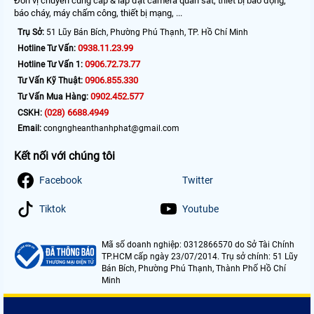
Đơn vị chuyên cung cấp & lắp đặt camera quan sát, thiết bị báo động,
báo cháy, máy chấm công, thiết bị mạng, ...
Trụ Sở:
51 Lũy Bán Bích, Phường Phú Thạnh, TP. Hồ Chí Minh
0938.11.23.99
Hotline Tư Vấn:
0906.72.73.77
Hotline Tư Vấn 1:
0906.855.330
Tư Vấn Kỹ Thuật:
0902.452.577
Tư Vấn Mua Hàng:
(028) 6688.4949
CSKH:
Email:
congngheanthanhphat@gmail.com
Kết nối với chúng tôi
Facebook
Twitter
Tiktok
Youtube
Mã số doanh nghiệp: 0312866570 do Sở Tài Chính
TP.HCM cấp ngày 23/07/2014. Trụ sở chính: 51 Lũy
Bán Bích, Phường Phú Thạnh, Thành Phố Hồ Chí
Minh