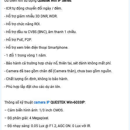
Ưu điểm khi sử dụng
Questek Win IP Series
:
- ICR tự động chuyển đổi ngày / đêm.
- Hỗ trợ giảm nhiễu 3D DNR, WDR.
- Hỗ trợ chức năng ROI.
- Hỗ trợ đầu ra CVBS (BNC), âm thanh 1 chiều.
- Hỗ trợ PoE, P2P.
- Hỗ trợ xem trên điện thoại Smartphone.
- 1 đổi 1 trong vòng 1 năm.
- Bảo hành cả trường hợp cháy nổ, thiên tai, sét đánh không mất phí.
- Camera đã bao gồm chân đế (Camera thân), chưa bao gồm nguồn.
- Chất lượng ổn định, không lo bảo hành.
- Phù hợp lắp đặt cho các dự án lớn.
Thông số kỹ thuật
camera IP
QUESTEK Win-6033IP
:
– Cảm biến hình ảnh: 1/3 inch CMOS.
– Độ phân giải: 4 Megapixel.
– Độ nhạy sáng: 0.05 Lux @ F1.2, AGC ON: 0 Lux với IR.