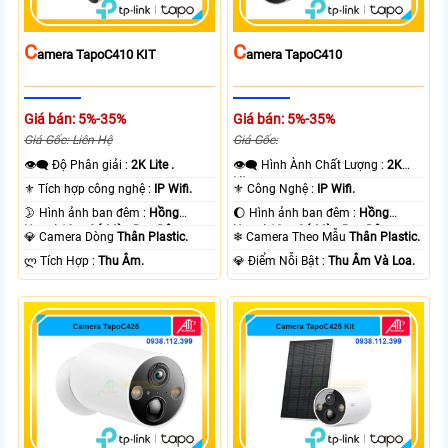
C
C
Amera TapoC410 KIT
Amera TapoC410
Giá bán: 5%-35%
Giá bán: 5%-35%
Giá Gốc: Liên Hệ
Giá Gốc:
👁️‍🗨 Độ Phân giải :
2K Lite .
👁️‍🗨 Hình Ành Chất Lượng :
2K
Lite .
⚜️ Tích hợp công nghệ :
IP Wifi.
⚜️ Công Nghệ :
IP Wifi.
🌛 Hình ảnh ban đêm :
Hồng
🌔 Hình ảnh ban đêm :
Hồng
Ngoại 10m Có Màu Ban Ðêm.
Ngoại 10m Có Màu Ban Ðêm.
💎 Camera Dòng
Thân Plastic.
❄ Camera Theo Mẫu
Thân Plastic.
️ლ Tích Hợp :
Thu Âm.
️💎 Điểm Nỗi Bật :
Thu Âm Và Loa.