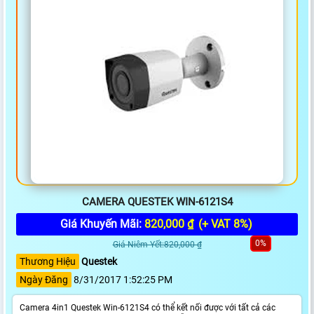
CAMERA QUESTEK WIN-6121S4
Giá Khuyến Mãi:
820,000 ₫
(+ VAT 8%)
0%
Giá Niêm Yết:820,000 ₫
Thương Hiệu
Questek
Ngày Đăng
8/31/2017 1:52:25 PM
Camera 4in1 Questek Win-6121S4 có thể kết nối được với tất cả các