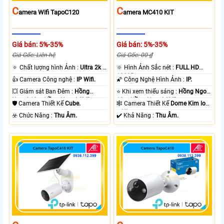
C
C
Amera Wifi TapoC120
Amera MC410 KIT
Giá bán: 5%-35%
Giá bán: 5%-35%
Giá Gốc: Liên hệ
Giá Gốc: 00 ₫
🔅 Chất lượng hình Ảnh :
Ultra 2k +
🔆 Hình Ảnh Sắc nét :
FULL HD
.
1080P .
👍 Camera Công nghệ :
IP Wifi.
🌠 Công Nghệ Hình Ảnh :
IP.
💥 Giám sát Ban Đêm :
Hồng
⭐ Khi xem thiếu sáng :
Hồng Ngoại
Ngoại 10m Hồng Ngoại SMD.
10m Hồng Ngoại SMD.
🛡 Camera Thiết Kế
Cube.
🕸️ Camera Thiết Kế
Dome Kim loại
+ Nhựa.
️☣️ Chức Năng :
Thu Âm.
️✔️ Khả Năng :
Thu Âm.