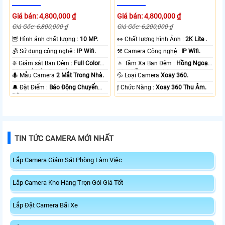
Giá bán: 4,800,000 ₫
Giá bán: 4,800,000 ₫
Giá Gốc: 6,800,000 ₫
Giá Gốc: 6,200,000 ₫
🦉 Hình ảnh chất lượng :
10 MP.
️👀 Chất lượng hình Ảnh :
2K Lite .
🕉️ Sử dụng công nghệ :
IP Wifi.
⚒ Camera Công nghệ :
IP Wifi.
❈ Giám sát Ban Đêm :
Full Color
🔅 Tầm Xa Ban Đêm :
Hồng Ngoại
20m Có Màu Ban Ðêm.
10m Hồng Ngoại Smart IR.
🐜 Mẫu Camera
2 Mắt Trong Nhà.
💦 Loại Camera
Xoay 360.
️🔔 Đặt Điểm :
Báo Động Chuyển
️ƒ Chức Năng :
Xoay 360 Thu Âm.
Động.
TIN TỨC CAMERA MỚI NHẤT
Lắp Camera Giám Sát Phòng Làm Việc
Lắp Camera Kho Hàng Trọn Gói Giá Tốt
Lắp Đặt Camera Bãi Xe