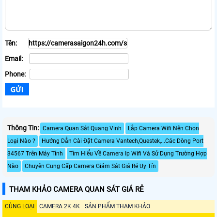
Tên:
Email:
Phone:
Thông Tin:
Camera Quan Sát Quang Vinh
Lắp Camera Wifi Nên Chọn
Loại Nào ?
Hướng Dẫn Cài Đặt Camera Vantech,Questek,...Các Dòng Port
34567 Trên Máy Tính
Tìm Hiểu Về Camera Ip Wifi Và Sử Dụng Trường Hợp
Nào
Chuyên Cung Cấp Camera Giám Sát Giá Rẻ Uy Tín
THAM KHẢO CAMERA QUAN SÁT GIÁ RẺ
CÙNG LOẠI
CAMERA 2K 4K
SẢN PHẨM THAM KHẢO