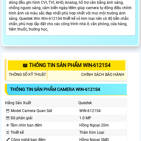
dòng đầu ghi hình CVI, TVI, AHD, Analog, hỗ trợ cân bằng ánh sáng,
chống ngược sáng, cảm biến ngày/đêm giúp camera tự động điều chỉnh
hình ảnh và màu sắc đẹp nhất phù hợp nhất với mọi môi trường ánh
sáng. Questek Win Win-6121S4 thiết kế vỏ kim loại nên có độ bền chắc
chắn, phù hợp lắp đặt cho các công trình nhà ở, văn phòng, cửa hàng,
tiệm thuốc, trường học,
📖 THÔNG TIN SẢN PHẨM WIN-6121S4
THÔNG SỐ KỸ THUẬT
CHÍNH SÁCH BẢO HÀNH
THÔNG TIN SẢN PHẨM CAMERA WIN-6121S4
Hãng Sản Xuất
Questek
🦉 Model Camera Quan Sát
WIN-6121S4
🦉 Độ phân giải
1.0 MP
❈ Tầm nhìn ban đêm
Hồng Ngoại 20m
♊ Thiết kế
Thân Kim Loại
🖍 Công nghệ ban đêm
Hồng Ngoại SMD