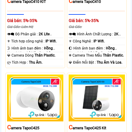
C
C
Amera TapoC410 KIT
Amera TapoC410
Giá bán: 5%-35%
Giá bán: 5%-35%
Giá Gốc: Liên Hệ
Giá Gốc:
👁️‍🗨 Độ Phân giải :
2K Lite .
👁️‍🗨 Hình Ành Chất Lượng :
2K
Lite .
⚜️ Tích hợp công nghệ :
IP Wifi.
⚜️ Công Nghệ :
IP Wifi.
🌛 Hình ảnh ban đêm :
Hồng
🌔 Hình ảnh ban đêm :
Hồng
Ngoại 10m Có Màu Ban Ðêm.
Ngoại 10m Có Màu Ban Ðêm.
💎 Camera Dòng
Thân Plastic.
❄ Camera Theo Mẫu
Thân Plastic.
️ლ Tích Hợp :
Thu Âm.
️💎 Điểm Nỗi Bật :
Thu Âm Và Loa.
C
C
Amera TapoC425
Amera TapoC425 Kit