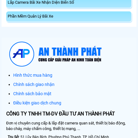
Lắp Camera Bãi Xe Nhận Diện Biển Số
Phần Mềm Quản Lý Bãi Xe
Hình thức mua hàng
Chính sách giao nhận
Chính sách bảo mật
Điều kiện giao dịch chung
CÔNG TY TNHH TM-DV ĐẦU TƯ AN THÀNH PHÁT
Đơn vị chuyên cung cấp & lắp đặt camera quan sát, thiết bị báo động,
báo cháy, máy chấm công, thiết bị mạng, ...
Trụ Sở:
51 Lũy Bán Bích, Phường Phú Thạnh, TP. Hồ Chí Minh