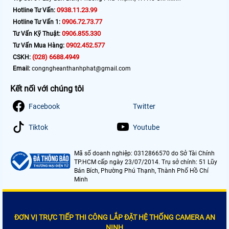
0938.11.23.99
Hotline Tư Vấn:
0906.72.73.77
Hotline Tư Vấn 1:
0906.855.330
Tư Vấn Kỹ Thuật:
0902.452.577
Tư Vấn Mua Hàng:
(028) 6688.4949
CSKH:
Email:
congngheanthanhphat@gmail.com
Kết nối với chúng tôi
Facebook
Twitter
Tiktok
Youtube
Mã số doanh nghiệp: 0312866570 do Sở Tài Chính
TP.HCM cấp ngày 23/07/2014. Trụ sở chính: 51 Lũy
Bán Bích, Phường Phú Thạnh, Thành Phố Hồ Chí
Minh
ĐƠN VỊ TRỰC TIẾP THI CÔNG LẮP ĐẶT HỆ THỐNG CAMERA AN
NINH