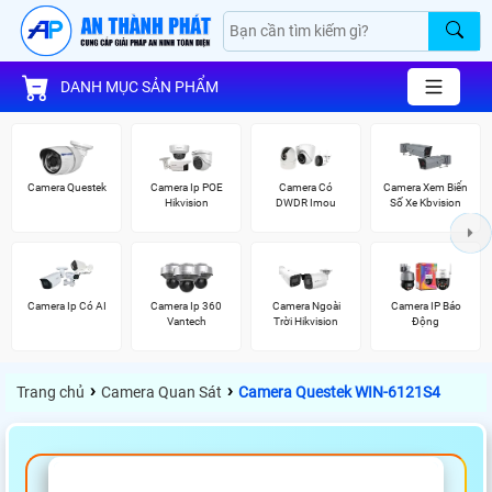
DANH MỤC SẢN PHẨM
Camera Questek
Camera Ip POE
Camera Có
Camera Xem Biển
Hikvision
DWDR Imou
Số Xe Kbvision
Camera Ip Có AI
Camera Ip 360
Camera Ngoài
Camera IP Báo
Vantech
Trời Hikvision
Động
›
›
Trang chủ
Camera Quan Sát
Camera Questek WIN-6121S4