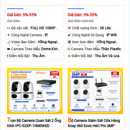
Giá bán: 5%-35%
Giá bán: 5%-35%
Giá Gốc:
Giá Gốc: Liên Hệ
️👀 Độ sắc nét :
FULL HD 1080P .
💯 Chất lượng hình :
2K Lite .
⚜️ Công Nghệ Camera :
IP.
🌠 Công Nghệ Sử Dụng :
IP Wifi.
🌙 Video Ban Đêm :
Hồng Ngoại
🔴 Xem ban đêm :
Hồng Ngoại
10m Hồng Ngoại SMD.
15m Có Màu Ban Ðêm.
👑 Camera Theo Mẫu
Dome Kim
⛓ Camera Theo Mẫu
Thân Plastic.
loại + Nhựa.
️ƒ Điểm Nỗi Bật :
Thu Âm.
️☣️ Điểm Nỗi Bật :
Thu Âm Và Loa.
T
B
Rọn Bộ Camera Quan Sát 2 Ống
Ộ Camera Giám Sát Cửa Hàng
Kính IPC-S2XP-10M0WED
Xoay 360 Ezviz H6C Pro 3MP