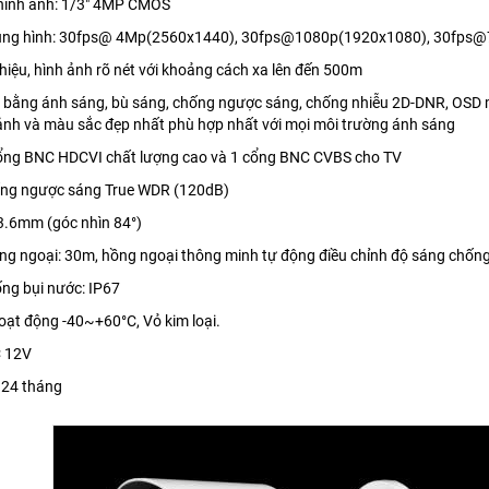
 hình ảnh: 1/3" 4MP CMOS
hung hình: 30fps@ 4Mp(2560x1440), 30fps@1080p(1920x1080), 30fps
n hiệu, hình ảnh rõ nét với khoảng cách xa lên đến 500m
n bằng ánh sáng, bù sáng, chống ngược sáng, chống nhiễu 2D-DNR, OSD 
ảnh và màu sắc đẹp nhất phù hợp nhất với mọi môi trường ánh sáng
 cổng BNC HDCVI chất lượng cao và 1 cổng BNC CVBS cho TV
hống ngược sáng True WDR (120dB)
 3.6mm (góc nhìn 84°)
ng ngoại: 30m, hồng ngoại thông minh tự động điều chỉnh độ sáng chống
ng bụi nước: IP67
hoạt động -40~+60°C, Vỏ kim loại.
C 12V
 24 tháng