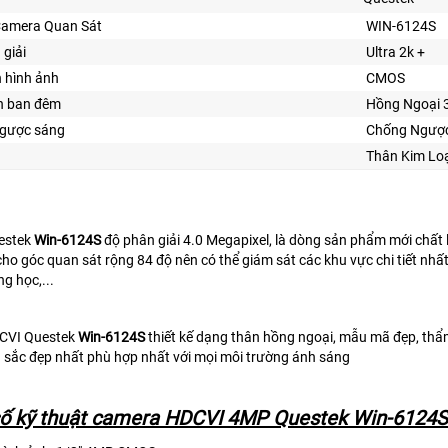
l Camera Quan Sát
WIN-6124S
 giải
Ultra 2k +
n hình ảnh
CMOS
n ban đêm
Hồng Ngoại
gược sáng
Chống Ngượ
Thân Kim Lo
estek
Win-6124S
độ phân giải 4.0 Megapixel, là dòng sản phẩm mới chất
cho góc quan sát rộng 84 độ nên có thể giám sát các khu vực chi tiết nhấ
g học,...
CVI Questek
Win-6124S
thiết kế dạng thân hồng ngoại, mẫu mã đẹp, thẩ
 sắc đẹp nhất phù hợp nhất với mọi môi trường ánh sáng
ố kỹ thuật camera HDCVI 4MP Questek Win-6124S