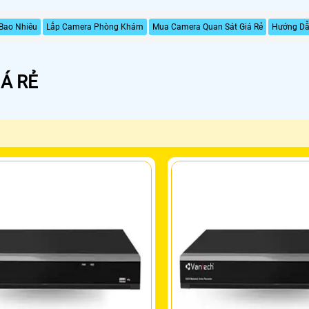
Bao Nhiêu
Lắp Camera Phòng Khám
Mua Camera Quan Sát Giá Rẻ
Hướng Dẫn
Á RẺ