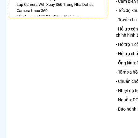
- Cảm biến
Lắp Camera Wifi Xoay 360 Trong Nhà Dahua
- Tốc độ k
Camera Imou 360
Lắp Camera 360 Báo Động Kbvision
- Truyền tí
Camera Ezviz Xoay 360 Trong Nhà
- Hỗ trợ câ
Lắp Camera Imou Xoay 360 Trong Nhà
chỉnh hình 
Lắp Camera Samsung Xoay 360
Camera Xoay 360 Hikvision
- Hỗ trợ 1
LẮP CAMERA THEO NHU CẦU
- Hỗ trợ c
Lắp Camera Văn Phòng Giá Rẻ
- Ống kính:
Lắp Camera Nhà Xưởng Giá Rẻ
- Tầm xa hồ
Lắp Camera Gia Đình Giá Rẻ
Lắp Camera Kho Hàng Giá Rẻ
- Chuẩn chố
Lắp Camera Cửa Hàng Giá Rẻ
- Nhiệt độ 
Lắp Camera Wifi Giá Rẻ Chính Hãng
Lắp Camera Công Trình Giá Rẻ
- Nguồn: D
Camera 360 Giá Rẻ
- Bảo hành: