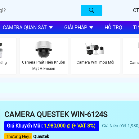
CT
CAMERA QUAN SÁT
GIẢI PHÁP
HỖ TRỢ
TI
Camera Phát Hiện Khuôn
Camera Wifi Imou Mới
Cứng
Came
Mặt Hikvision
CAMERA QUESTEK WIN-6124S
Giá Khuyến Mãi:
1,980,000 ₫
(+ VAT 8%)
Giá Niêm Yết:1,980
Thương Hiệu
Questek