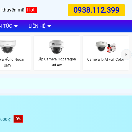
0938.112.399
 khuyến mãi
Hot!
N TỨC
LIÊN HỆ
Lắp Camera Hdparagon
ra Hồng Ngoại
Camera Ip AI Full Color
Ghi Âm
UMV
0%
,000 ₫