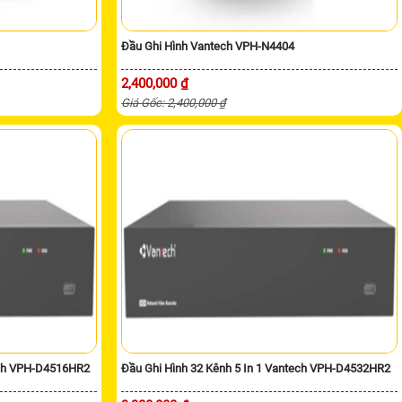
Đầu Ghi Hình Vantech VPH-N4404
2,400,000 ₫
Giá Gốc: 2,400,000 ₫
ech VPH-D4516HR2
Đầu Ghi Hình 32 Kênh 5 In 1 Vantech VPH-D4532HR2