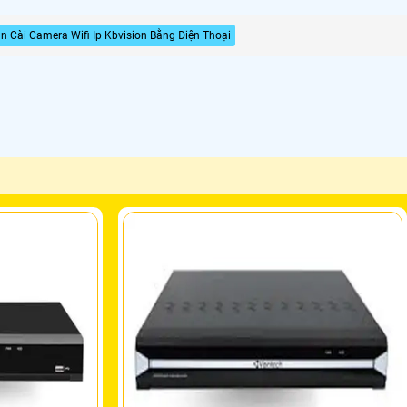
 Cài Camera Wifi Ip Kbvision Bằng Điện Thoại