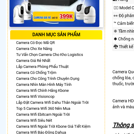
❤️‍💋‍ Mode
️👀 Độ phân
™️ Cảm biế
❈ Tầm nhì
DANH MỤC SẢN PHẨM
✱ Chống n
Camera Có Đọc Mã QR
🐉️ Thiết kế
Camera Cho Xe Nâng
Tư Vấn Chọn Camera Cho Kho Logistics
Camera Giá Rẻ Nhất
Lắp Camera Phòng Phẩu Thuật
Camera Qu
Camera Có Chống Trộm
chống lóa, 
Camera Cho Công Trình Chuyên Dụng
thuốc, trườn
Camera Nhìn Màn Hình Máy Tính
Camera Wifi Chính Hãng Kbone
Camera Wifi Visioncop
Camera HD
Lắp Đặt Camera Wifi Dahu Thân Ngoài Trời
ảnh và màu
Top 5 Camera Wifi 360 Nên Mua
Camera Wifi Ebitcam Ngoài Trời
Camera Wifi Siêu Nét
Thông s
Camera Wifi Ngoài Trời Kbone Giá Tiết Kiệm
Camera Wifi Báo Động Dahua