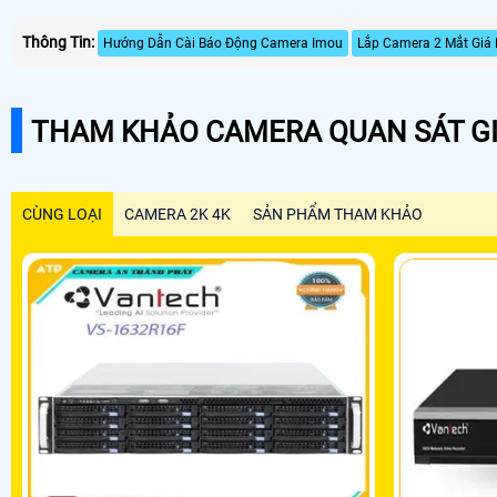
Thông Tin:
Hướng Dẫn Cài Báo Động Camera Imou
Lắp Camera 2 Mắt Giá 
THAM KHẢO CAMERA QUAN SÁT GI
CÙNG LOẠI
CAMERA 2K 4K
SẢN PHẨM THAM KHẢO