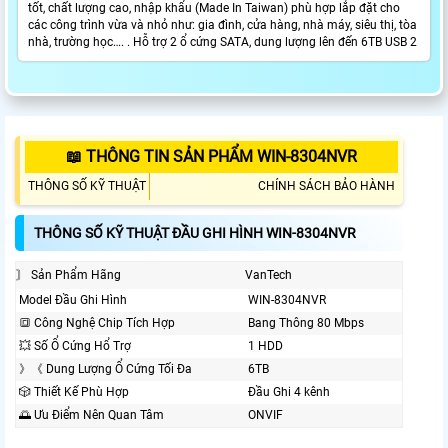
tốt, chất lượng cao, nhập khẩu (Made In Taiwan) phù hợp lắp đặt cho
các công trình vừa và nhỏ như: gia đình, cửa hàng, nhà máy, siêu thị, tòa
nhà, trường học…. . Hỗ trợ 2 ổ cứng SATA, dung lượng lên đến 6TB USB 2
📖 THÔNG TIN SẢN PHẨM WIN-8304NVR
THÔNG SỐ KỸ THUẬT
CHÍNH SÁCH BẢO HÀNH
THÔNG SỐ KỸ THUẬT ĐẦU GHI HÌNH WIN-8304NVR
〙 Sản Phẩm Hãng
VanTech
Model Đầu Ghi Hình
WIN-8304NVR
🔳 Công Nghệ Chip Tích Hợp
Bang Thông 80 Mbps
💥 Số Ổ Cứng Hổ Trợ
1 HDD
》《 Dung Lượng Ổ Cứng Tối Đa
6TB
🎲 Thiết Kế Phù Hợp
Đầu Ghi 4 kênh
🌅 Ưu Điểm Nên Quan Tâm
ONVIF