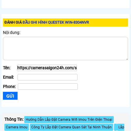
ĐÁNH GIÁ
ĐẦU GHI HÌNH QUESTEK WIN-8304NVR
Nội dung:
Tên:
Email:
Phone:
Thông Tin:
Hướng Dẫn Lắp Đặt Camera Wifi Imou Trên Điện Thoại
Camera Imou
Công Ty Lắp Đặt Camera Quan Sát Tại Ninh Thuận
Lắp