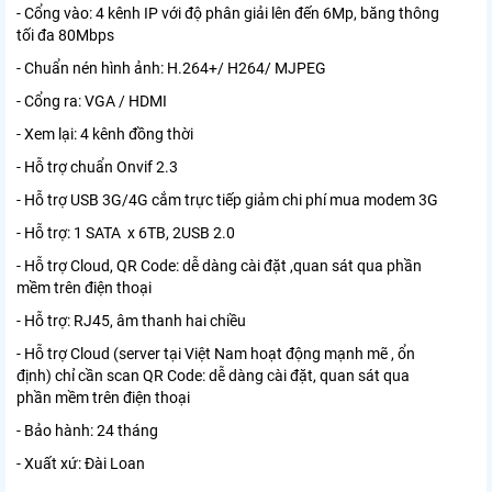
- Cổng vào: 4 kênh IP với độ phân giải lên đến 6Mp, băng thông
tối đa 80Mbps
- Chuẩn nén hình ảnh: H.264+/ H264/ MJPEG
- Cổng ra: VGA / HDMI
- Xem lại: 4 kênh đồng thời
- Hỗ trợ chuẩn Onvif 2.3
- Hỗ trợ USB 3G/4G cắm trực tiếp giảm chi phí mua modem 3G
- Hỗ trợ: 1 SATA x 6TB, 2USB 2.0
- Hỗ trợ Cloud, QR Code: dễ dàng cài đặt ,quan sát qua phần
mềm trên điện thoại
- Hỗ trợ: RJ45, âm thanh hai chiều
- Hỗ trợ Cloud (server tại Việt Nam hoạt động mạnh mẽ , ổn
định) chỉ cần scan QR Code: dễ dàng cài đặt, quan sát qua
phần mềm trên điện thoại
- Bảo hành: 24 tháng
- Xuất xứ: Đài Loan