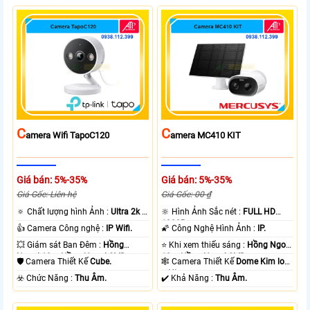
C
C
Amera Wifi TapoC120
Amera MC410 KIT
Giá bán: 5%-35%
Giá bán: 5%-35%
Giá Gốc: Liên hệ
Giá Gốc: 00 ₫
🔅 Chất lượng hình Ảnh :
Ultra 2k +
🔆 Hình Ảnh Sắc nét :
FULL HD
.
1080P .
👍 Camera Công nghệ :
IP Wifi.
🌠 Công Nghệ Hình Ảnh :
IP.
💥 Giám sát Ban Đêm :
Hồng
⭐ Khi xem thiếu sáng :
Hồng Ngoại
Ngoại 10m Hồng Ngoại SMD.
10m Hồng Ngoại SMD.
🛡 Camera Thiết Kế
Cube.
🕸️ Camera Thiết Kế
Dome Kim loại
+ Nhựa.
️☣️ Chức Năng :
Thu Âm.
️✔️ Khả Năng :
Thu Âm.