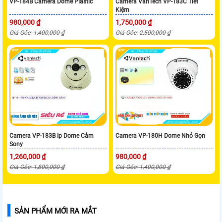
VP-184B Camera Dome Plastic
Camera VanTech VP-183C Tiết
Kiệm
980,000 ₫
1,750,000 ₫
Giá Gốc: 1,400,000 ₫
Giá Gốc: 2,500,000 ₫
Camera VP-183B Ip Dome Cảm
Camera VP-180H Dome Nhỏ Gọn
Sony
1,260,000 ₫
980,000 ₫
Giá Gốc: 1,800,000 ₫
Giá Gốc: 1,400,000 ₫
SẢN PHẨM MỚI RA MẮT