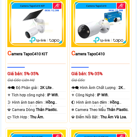
C
C
Amera TapoC410 KIT
Amera TapoC410
Giá bán: 5%-35%
Giá bán: 5%-35%
Giá Gốc: Liên Hệ
Giá Gốc:
👁️‍🗨 Độ Phân giải :
2K Lite .
👁️‍🗨 Hình Ành Chất Lượng :
2K
Lite .
⚜️ Tích hợp công nghệ :
IP Wifi.
⚜️ Công Nghệ :
IP Wifi.
🌛 Hình ảnh ban đêm :
Hồng
🌔 Hình ảnh ban đêm :
Hồng
Ngoại 10m Có Màu Ban Ðêm.
Ngoại 10m Có Màu Ban Ðêm.
💎 Camera Dòng
Thân Plastic.
❄ Camera Theo Mẫu
Thân Plastic.
️ლ Tích Hợp :
Thu Âm.
️💎 Điểm Nỗi Bật :
Thu Âm Và Loa.