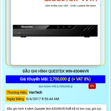
ĐẦU GHI HÌNH QUESTEK WIN-8304NVR
Giá Khuyến Mãi:
2,700,000 ₫
(+ VAT 8%)
0%
Giá Niêm Yết:2,700,000 ₫
Thương Hiệu
VanTech
Ngày Đăng
9/4/2017 8:56:44 AM
Đầu ghi hình 4 kênh Questek Win-8304NVR thiết kế vỏ kim loại, giá cực