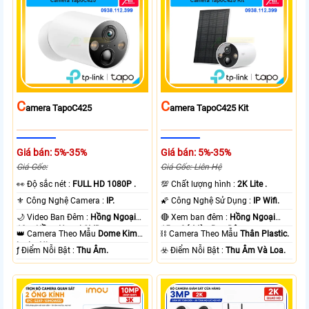
C
C
Amera TapoC425
Amera TapoC425 Kit
Giá bán: 5%-35%
Giá bán: 5%-35%
Giá Gốc:
Giá Gốc: Liên Hệ
️👀 Độ sắc nét :
FULL HD 1080P .
💯 Chất lượng hình :
2K Lite .
⚜️ Công Nghệ Camera :
IP.
🌠 Công Nghệ Sử Dụng :
IP Wifi.
🌙 Video Ban Đêm :
Hồng Ngoại
🔴 Xem ban đêm :
Hồng Ngoại
10m Hồng Ngoại SMD.
15m Có Màu Ban Ðêm.
👑 Camera Theo Mẫu
Dome Kim
⛓ Camera Theo Mẫu
Thân Plastic.
loại + Nhựa.
️ƒ Điểm Nỗi Bật :
Thu Âm.
️☣️ Điểm Nỗi Bật :
Thu Âm Và Loa.