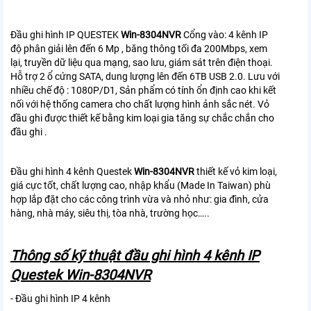
Đầu ghi hình IP QUESTEK
Win-8304NVR
Cổng vào: 4 kênh IP
độ phân giải lên đến 6 Mp , băng thông tối đa 200Mbps, xem
lại, truyền dữ liệu qua mạng, sao lưu, giám sát trên điện thoại.
Hỗ trợ 2 ổ cứng SATA, dung lượng lên đến 6TB USB 2.0. Lưu với
nhiều chế độ : 1080P/D1, Sản phẩm có tính ổn định cao khi kết
nối với hệ thống camera cho chất lượng hình ảnh sắc nét. Vỏ
đầu ghi được thiết kế bằng kim loại gia tăng sự chắc chắn cho
đầu ghi .
Đầu ghi hình 4 kênh Questek
Win-8304NVR
thiết kế vỏ kim loại,
giá cực tốt, chất lượng cao, nhập khẩu (Made In Taiwan) phù
hợp lắp đặt cho các công trình vừa và nhỏ như: gia đình, cửa
hàng, nhà máy, siêu thị, tòa nhà, trường học…..
Thông số kỹ thuật đầu ghi hình 4 kênh IP
Questek Win-8304NVR
- Đầu ghi hình IP 4 kênh