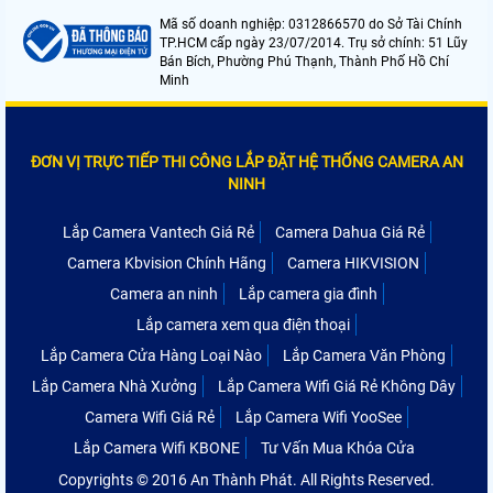
Mã số doanh nghiệp: 0312866570 do Sở Tài Chính
TP.HCM cấp ngày 23/07/2014. Trụ sở chính: 51 Lũy
Bán Bích, Phường Phú Thạnh, Thành Phố Hồ Chí
Minh
ĐƠN VỊ TRỰC TIẾP THI CÔNG LẮP ĐẶT HỆ THỐNG CAMERA AN
NINH
Lắp Camera Vantech Giá Rẻ
Camera Dahua Giá Rẻ
Camera Kbvision Chính Hãng
Camera HIKVISION
Camera an ninh
Lắp camera gia đình
Lắp camera xem qua điện thoại
Lắp Camera Cửa Hàng Loại Nào
Lắp Camera Văn Phòng
Lắp Camera Nhà Xưởng
Lắp Camera Wifi Giá Rẻ Không Dây
Camera Wifi Giá Rẻ
Lắp Camera Wifi YooSee
Lắp Camera Wifi KBONE
Tư Vấn Mua Khóa Cửa
Copyrights © 2016 An Thành Phát. All Rights Reserved.