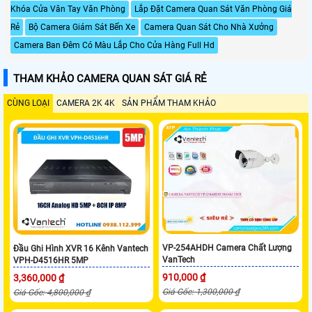
Khóa Cửa Vân Tay Văn Phòng
Lắp Đặt Camera Quan Sát Văn Phòng Giá
Rẻ
Bộ Camera Giám Sát Bến Xe
Camera Quan Sát Cho Nhà Xưởng
Camera Ban Đêm Có Màu Lắp Cho Cửa Hàng Full Hd
THAM KHẢO CAMERA QUAN SÁT GIÁ RẺ
CÙNG LOẠI
CAMERA 2K 4K
SẢN PHẨM THAM KHẢO
VP-254AHDH Camera Chất Lượng
Đầu Ghi Hình XVR 16 Kênh Vantech
VanTech
VPH-D4516HR 5MP
910,000 ₫
3,360,000 ₫
Giá Gốc: 1,300,000 ₫
Giá Gốc: 4,800,000 ₫