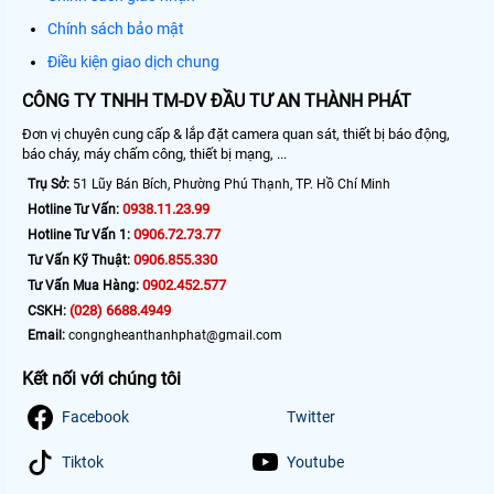
Chính sách bảo mật
Điều kiện giao dịch chung
CÔNG TY TNHH TM-DV ĐẦU TƯ AN THÀNH PHÁT
Đơn vị chuyên cung cấp & lắp đặt camera quan sát, thiết bị báo động,
báo cháy, máy chấm công, thiết bị mạng, ...
Trụ Sở:
51 Lũy Bán Bích, Phường Phú Thạnh, TP. Hồ Chí Minh
0938.11.23.99
Hotline Tư Vấn:
0906.72.73.77
Hotline Tư Vấn 1:
0906.855.330
Tư Vấn Kỹ Thuật:
0902.452.577
Tư Vấn Mua Hàng:
(028) 6688.4949
CSKH:
Email:
congngheanthanhphat@gmail.com
Kết nối với chúng tôi
Facebook
Twitter
Tiktok
Youtube