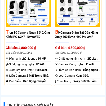
T
B
Rọn Bộ Camera Quan Sát 2 Ống
Ộ Camera Giám Sát Cửa Hàng
Kính IPC-S2XP-10M0WED
Xoay 360 Ezviz H6C Pro 3MP
Giá bán: 4,800,000 ₫
Giá bán: 4,800,000 ₫
Giá Gốc: 6,800,000 ₫
Giá Gốc: 6,200,000 ₫
🦉 Hình ảnh chất lượng :
10 MP.
️👀 Chất lượng hình Ảnh :
2K Lite .
🕉️ Sử dụng công nghệ :
IP Wifi.
⚒ Camera Công nghệ :
IP Wifi.
❈ Giám sát Ban Đêm :
Full Color
🔅 Tầm Xa Ban Đêm :
Hồng Ngoại
20m Có Màu Ban Ðêm.
10m Hồng Ngoại Smart IR.
🐜 Mẫu Camera
2 Mắt Trong Nhà.
💦 Loại Camera
Xoay 360.
️🔔 Đặt Điểm :
Báo Động Chuyển
️ƒ Chức Năng :
Xoay 360 Thu Âm.
Động.
TIN TỨC CAMERA MỚI NHẤT