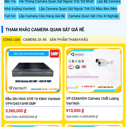
Bến Tre
Hệ Thống Camera Quan Sát Ngoài Trời Tốt Nhất
Lắp Bộ Camera
Nhà Xưởng Vantech
Lắp Camera Quan Sát Ngoài Trời Có Màu Ban Đêm
Full Hd
Lắp Camera Cửa Hàng Giá Rẻ
Camera Quan Sát Cho Xí Nghiệp
THAM KHẢO CAMERA QUAN SÁT GIÁ RẺ
CÙNG LOẠI
CAMERA 2K 4K
SẢN PHẨM THAM KHẢO
VP-254AHDH Camera Chất Lượng
Đầu Ghi Hình XVR 16 Kênh Vantech
VanTech
VPH-D4516HR 5MP
910,000 ₫
3,360,000 ₫
Giá Gốc: 1,300,000 ₫
Giá Gốc: 4,800,000 ₫