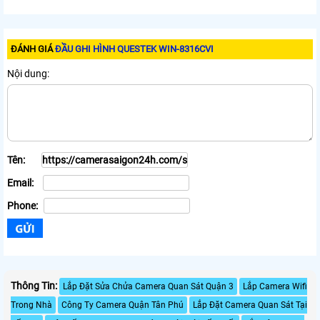
ĐÁNH GIÁ
ĐẦU GHI HÌNH QUESTEK WIN-8316CVI
Nội dung:
Tên:
Email:
Phone:
Thông Tin:
Lắp Đặt Sửa Chửa Camera Quan Sát Quận 3
Lắp Camera Wifi
Trong Nhà
Công Ty Camera Quận Tân Phú
Lắp Đặt Camera Quan Sát Tại