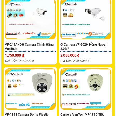
VP-244AHDH Camera Chính Hãng
❂ Camera VP-202H Hồng Ngoại
VanTech
3.0MP
1,750,000 ₫
2,086,000 ₫
Giá Gốc: 2,500,000 ₫
Giá Gốc: 2,980,000 ₫
VP-184B Camera Dome Plastic
Camera VanTech VP-183C Tiết