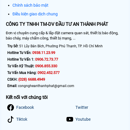
Chính sách bảo mật
Điều kiện giao dịch chung
CÔNG TY TNHH TM-DV ĐẦU TƯ AN THÀNH PHÁT
Đơn vị chuyên cung cấp & lắp đặt camera quan sát, thiết bị báo động,
báo cháy, máy chấm công, thiết bị mạng, ...
Trụ Sở:
51 Lũy Bán Bích, Phường Phú Thạnh, TP. Hồ Chí Minh
0938.11.23.99
Hotline Tư Vấn:
0906.72.73.77
Hotline Tư Vấn 1:
0906.855.330
Tư Vấn Kỹ Thuật:
0902.452.577
Tư Vấn Mua Hàng:
(028) 6688.4949
CSKH:
Email:
congngheanthanhphat@gmail.com
Kết nối với chúng tôi
Facebook
Twitter
Tiktok
Youtube