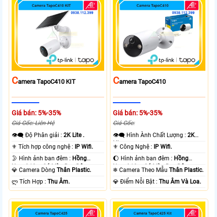
C
C
Amera TapoC410 KIT
Amera TapoC410
Giá bán: 5%-35%
Giá bán: 5%-35%
Giá Gốc: Liên Hệ
Giá Gốc:
👁️‍🗨 Độ Phân giải :
2K Lite .
👁️‍🗨 Hình Ành Chất Lượng :
2K
Lite .
⚜️ Tích hợp công nghệ :
IP Wifi.
⚜️ Công Nghệ :
IP Wifi.
🌛 Hình ảnh ban đêm :
Hồng
🌔 Hình ảnh ban đêm :
Hồng
Ngoại 10m Có Màu Ban Ðêm.
Ngoại 10m Có Màu Ban Ðêm.
💎 Camera Dòng
Thân Plastic.
❄ Camera Theo Mẫu
Thân Plastic.
️ლ Tích Hợp :
Thu Âm.
️💎 Điểm Nỗi Bật :
Thu Âm Và Loa.