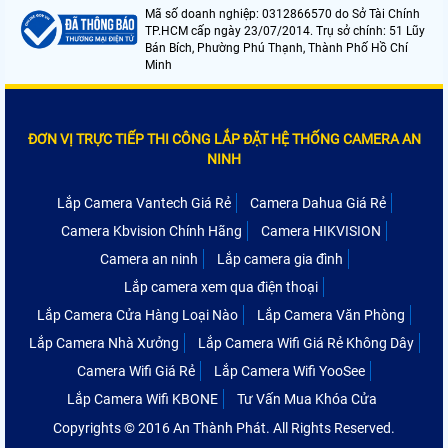
Mã số doanh nghiệp: 0312866570 do Sở Tài Chính
TP.HCM cấp ngày 23/07/2014. Trụ sở chính: 51 Lũy
Bán Bích, Phường Phú Thạnh, Thành Phố Hồ Chí
Minh
ĐƠN VỊ TRỰC TIẾP THI CÔNG LẮP ĐẶT HỆ THỐNG CAMERA AN
NINH
Lắp Camera Vantech Giá Rẻ
Camera Dahua Giá Rẻ
Camera Kbvision Chính Hãng
Camera HIKVISION
Camera an ninh
Lắp camera gia đình
Lắp camera xem qua điện thoại
Lắp Camera Cửa Hàng Loại Nào
Lắp Camera Văn Phòng
Lắp Camera Nhà Xưởng
Lắp Camera Wifi Giá Rẻ Không Dây
Camera Wifi Giá Rẻ
Lắp Camera Wifi YooSee
Lắp Camera Wifi KBONE
Tư Vấn Mua Khóa Cửa
Copyrights © 2016 An Thành Phát. All Rights Reserved.