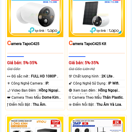
C
C
Amera TapoC425
Amera TapoC425 Kit
Giá bán: 5%-35%
Giá bán: 5%-35%
Giá Gốc:
Giá Gốc: Liên Hệ
️👀 Độ sắc nét :
FULL HD 1080P .
💯 Chất lượng hình :
2K Lite .
⚜️ Công Nghệ Camera :
IP.
🌠 Công Nghệ Sử Dụng :
IP Wifi.
🌙 Video Ban Đêm :
Hồng Ngoại
🔴 Xem ban đêm :
Hồng Ngoại
10m Hồng Ngoại SMD.
15m Có Màu Ban Ðêm.
👑 Camera Theo Mẫu
Dome Kim
⛓ Camera Theo Mẫu
Thân Plastic.
loại + Nhựa.
️ƒ Điểm Nỗi Bật :
Thu Âm.
️☣️ Điểm Nỗi Bật :
Thu Âm Và Loa.