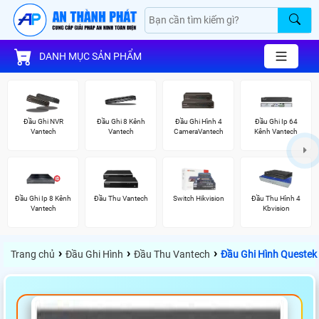
DANH MỤC SẢN PHẨM
Đầu Ghi NVR
Đầu Ghi 8 Kênh
Đầu Ghi Hình 4
Đầu Ghi Ip 64
Vantech
Vantech
CameraVantech
Kênh Vantech
Đầu Ghi Ip 8 Kênh
Đầu Thu Vantech
Switch Hikvision
Đầu Thu Hình 4
Vantech
Kbvision
›
›
›
Trang chủ
Đầu Ghi Hình
Đầu Thu Vantech
Đầu Ghi Hình Questek