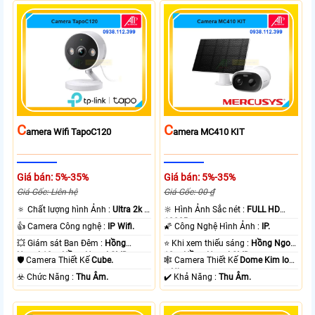
C
C
Amera Wifi TapoC120
Amera MC410 KIT
Giá bán: 5%-35%
Giá bán: 5%-35%
Giá Gốc: Liên hệ
Giá Gốc: 00 ₫
🔅 Chất lượng hình Ảnh :
Ultra 2k +
🔆 Hình Ảnh Sắc nét :
FULL HD
.
1080P .
👍 Camera Công nghệ :
IP Wifi.
🌠 Công Nghệ Hình Ảnh :
IP.
💥 Giám sát Ban Đêm :
Hồng
⭐ Khi xem thiếu sáng :
Hồng Ngoại
Ngoại 10m Hồng Ngoại SMD.
10m Hồng Ngoại SMD.
🛡 Camera Thiết Kế
Cube.
🕸️ Camera Thiết Kế
Dome Kim loại
+ Nhựa.
️☣️ Chức Năng :
Thu Âm.
️✔️ Khả Năng :
Thu Âm.