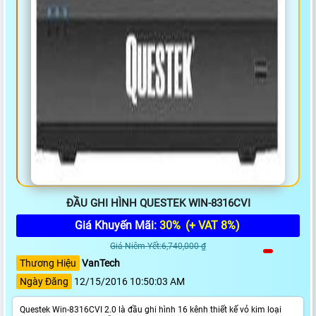
ĐẦU GHI HÌNH QUESTEK WIN-8316CVI
Giá Khuyến Mãi:
30%
(+ VAT 8%)
Giá Niêm Yết:6,740,000 ₫
Thương Hiệu
VanTech
Ngày Đăng
12/15/2016 10:50:03 AM
Questek Win-8316CVI 2.0 là đầu ghi hình 16 kênh thiết kế vỏ kim loại