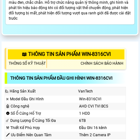
màu đen, chắc chắn. Hỗ trợ chức năng quản lý thông minh, ghi hình và
phát tín hiệu báo động khi có đối tượng vật thể chuyển động, phát hiện
đối tượng bị mất, phát hiện đối tượng vượt qua ranh giới đã được cài đặt
trước
📖 THÔNG TIN SẢN PHẨM WIN-8316CVI
THÔNG SỐ KỸ THUẬT
CHÍNH SÁCH BẢO HÀNH
THÔNG TIN SẢN PHẨM ĐẦU GHI HÌNH WIN-8316CVI
🙋 Hãng Sản Xuất
VanTech
⤪ Model Đầu Ghi Hình
Win-8316CVI
🤖️ Công nghệ
AHD CVI TVI BCS
🌚 Số Ổ Cứng Hổ Trợ
1 HDD
☄️ Dung Lượng Ổ Cứng Tối Đa
6TB
⚒ Thiết Kế Phù Hợp
Đầu Ghi 16 kênh
🖍 Ưu Điểm Nên Quan Tâm
Thêm 2 Camera IP