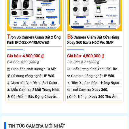
T
B
Rọn Bộ Camera Quan Sát 2 Ống
Ộ Camera Giám Sát Cửa Hàng
Kính IPC-S2XP-10M0WED
Xoay 360 Ezviz H6C Pro 3MP
Giá bán: 4,800,000 ₫
Giá bán: 4,800,000 ₫
Giá Gốc: 6,800,000 ₫
Giá Gốc: 6,200,000 ₫
🦉 Hình ảnh chất lượng :
10 MP.
️👀 Chất lượng hình Ảnh :
2K Lite .
🕉️ Sử dụng công nghệ :
IP Wifi.
⚒ Camera Công nghệ :
IP Wifi.
❈ Giám sát Ban Đêm :
Full Color
🔅 Tầm Xa Ban Đêm :
Hồng Ngoại
20m Có Màu Ban Ðêm.
10m Hồng Ngoại Smart IR.
🐜 Mẫu Camera
2 Mắt Trong Nhà.
💦 Loại Camera
Xoay 360.
️🔔 Đặt Điểm :
Báo Động Chuyển
️ƒ Chức Năng :
Xoay 360 Thu Âm.
Động.
TIN TỨC CAMERA MỚI NHẤT