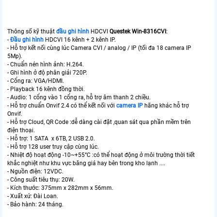
Thông số kỹ thuật
đầu ghi hình
HDCVI
Questek Win-8316CVI
:
-
Đầu ghi hình
HDCVI 16 kênh + 2 kênh IP.
- Hỗ trợ kết nối cùng lúc Camera CVI / analog / IP (tối đa 18 camera IP
5Mp).
- Chuẩn nén hình ảnh: H.264.
- Ghi hình ở độ phân giải 720P.
- Cổng ra: VGA/HDMI.
- Playback 16 kênh đồng thời.
- Audio: 1 cổng vào 1 cổng ra, hỗ trợ âm thanh 2 chiều.
- Hỗ trợ chuẩn Onvif 2.4 có thể kết nối với
camera IP
hãng khác hỗ trợ
Onvif.
- Hỗ trợ Cloud, QR Code :dễ dàng cài đặt ,quan sát qua phần mềm trên
điện thoại.
- Hỗ trợ: 1 SATA x 6TB, 2 USB 2.0.
- Hỗ trợ 128 user truy cập cùng lúc.
- Nhiệt độ hoạt động -10~+55°C :có thể hoạt động ở môi trường thời tiết
khắc nghiệt như khu vực băng giá hay bên trong kho lạnh ....
- Nguồn điện: 12VDC.
- Công suất tiêu thụ: 20W.
- Kích thước: 375mm x 282mm x 56mm.
- Xuất xứ: Đài Loan.
- Bảo hành: 24 tháng.