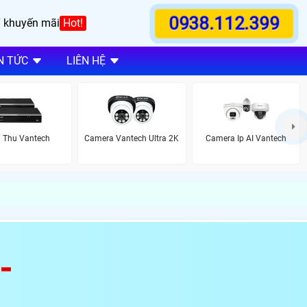
0938.112.399
 khuyến mãi
Hot!
N TỨC
LIÊN HỆ
 Thu Vantech
Camera Vantech Ultra 2K
Camera Ip AI Vantech