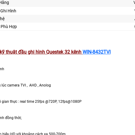
Hãng
Ghi Hình
ghệ
ế Phù Hợp
kỹ thuật đầu ghi hình Questek 32 kênh
WIN-8432TVI
ênh
g lúc camera TVI , AHD , Anolog
ời gian thực : real time 25fps @720P, 12fps@1080P
ênh đồng thời;
 tín hiệu HD với khoảng cách xa 500-700m