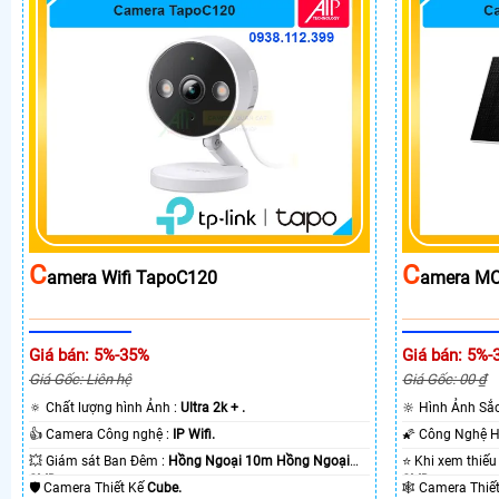
C
C
Amera Wifi TapoC120
Amera MC
Giá bán: 5%-35%
Giá bán: 5%-
Giá Gốc: Liên hệ
Giá Gốc: 00 ₫
🔅 Chất lượng hình Ảnh :
Ultra 2k + .
🔆 Hình Ảnh Sắ
👍 Camera Công nghệ :
IP Wifi.
💥 Giám sát Ban Đêm :
Hồng Ngoại 10m Hồng Ngoại
SMD.
SMD.
🛡 Camera Thiết Kế
Cube.
🕸️ Camera Thi