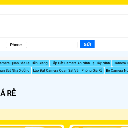
Phone:
amera Quan Sát Tại Tiền Giang
Lắp Đặt Camera An Ninh Tại Tây Ninh
Camera Q
uan Sát Nhà Xưởng
Lắp Đặt Camera Quan Sát Văn Phòng Giá Rẻ
Bộ Camera Ng
Á RẺ