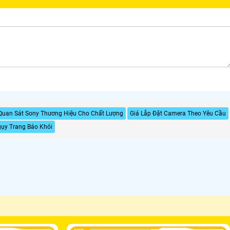
uan Sát Sony Thương Hiệu Cho Chất Lượng
Giá Lắp Đặt Camera Theo Yêu Cầu
ụy Trang Báo Khói