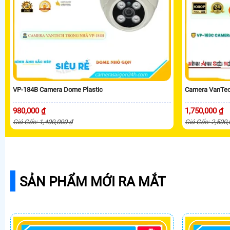
VP-184B Camera Dome Plastic
Camera VanTec
980,000 ₫
1,750,000 ₫
Giá Gốc: 1,400,000 ₫
Giá Gốc: 2,500
SẢN PHẨM MỚI RA MẮT