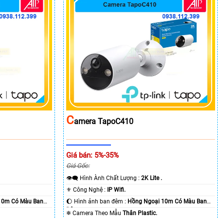
C
Amera TapoC410
Giá bán: 5%-35%
Giá Gốc:
👁️‍🗨 Hình Ành Chất Lượng :
2K Lite .
⚜️ Công Nghệ :
IP Wifi.
10m Có Màu Ban
🌔 Hình ảnh ban đêm :
Hồng Ngoại 10m Có Màu Ban
Ðêm.
❄ Camera Theo Mẫu
Thân Plastic.