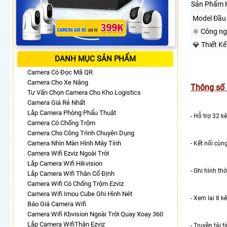
Sản Phẩm 
Model Đầu 
⚛️ Công n
💎 Thiết K
DANH MỤC SẢN PHẨM
Camera Có Đọc Mã QR
Camera Cho Xe Nâng
Thông số 
Tư Vấn Chọn Camera Cho Kho Logistics
Camera Giá Rẻ Nhất
Lắp Camera Phòng Phẩu Thuật
- Hỗ trợ 32 k
Camera Có Chống Trộm
Camera Cho Công Trình Chuyên Dụng
Camera Nhìn Màn Hình Máy Tính
- Kết nối cùn
Camera Wifi Ezviz Ngoài Trời
Lắp Camera Wifi Hikvision
- Ghi hình th
Lắp Camera Wifi Thân Cố Định
Camera Wifi Có Chống Trộm Ezviz
Camera Wifi Imou Cube Ghi Hình Nét
- Xem lai 8 k
Báo Giá Camera Wifi
Camera Wifi Kbvision Ngoài Trời Quay Xoay 360
Lắp Camera WifiThân Ezviz
- Truyền tải