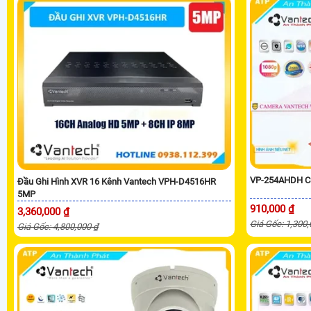
VP-254AHDH C
Đầu Ghi Hình XVR 16 Kênh Vantech VPH-D4516HR
5MP
910,000 ₫
3,360,000 ₫
Giá Gốc: 1,300
Giá Gốc: 4,800,000 ₫