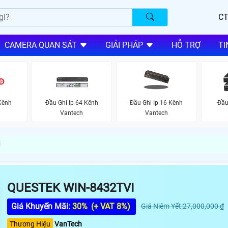
CT
CAMERA QUAN SÁT
GIẢI PHÁP
HỖ TRỢ
TI
Kênh
Đầu Ghi Ip 64 Kênh
Đầu Ghi Ip 16 Kênh
Đầu
Vantech
Vantech
I
QUESTEK WIN-8432TVI
Giá Khuyến Mãi:
30%
(+ VAT 8%)
Giá Niêm Yết:27,000,000 ₫
Thương Hiệu
VanTech