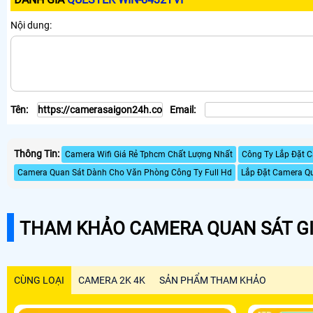
Nội dung:
Tên:
Email:
Thông Tin:
Camera Wifi Giá Rẻ Tphcm Chất Lượng Nhất
Công Ty Lắp Đặt C
Camera Quan Sát Dành Cho Văn Phòng Công Ty Full Hd
Lắp Đặt Camera Q
THAM KHẢO CAMERA QUAN SÁT GI
CÙNG LOẠI
CAMERA 2K 4K
SẢN PHẨM THAM KHẢO