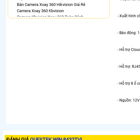
Bán Camera Xoay 360 Hikvision Giá Rẻ
Camera Xoay 360 Kbvision
- Xuất hình 
Camera Kbvision Xoay 360 Toàn Cảnh
Camera 360 Imou Báo Động
Lắp Camera Ezviz Xoay 360 Trong Nhà
- Báo động: 
Camera Full Color 360 Ezviz
Lắp Camera Imou Xoay 360 Trong Nhà
Camera Wifi Xoay 360
- Hỗ trợ Clo
LẮP CAMERA THEO NHU CẦU
- Hỗ trợ: RJ4
Lắp Camera Văn Phòng Giá Rẻ
Lắp Camera Nhà Xưởng Giá Rẻ
Lắp Camera Gia Đình Giá Rẻ
- Hỗ trợ 8 ổ 
Lắp Camera Kho Hàng Giá Rẻ
Lắp Camera Cửa Hàng Giá Rẻ
Lắp Camera Wifi Giá Rẻ Chính Hãng
- Nguồn: 12V
Lắp Camera Công Trình Giá Rẻ
Camera 360 Giá Rẻ
ĐÁNH GIÁ
QUESTEK WIN-8432TVI