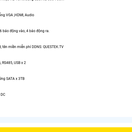
cổng VGA ,HDMI, Audio
16 báo động vào, 4 báo động ra.
ud, tên miền miễn phí DDNS: QUESTEK.TV
5, RS485, USB x 2
cứng SATA x 3TB
 DC