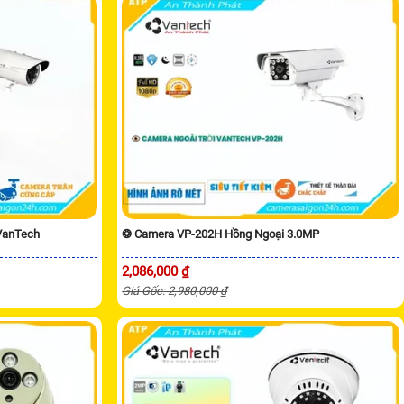
VanTech
❂ Camera VP-202H Hồng Ngoại 3.0MP
2,086,000 ₫
Giá Gốc: 2,980,000 ₫