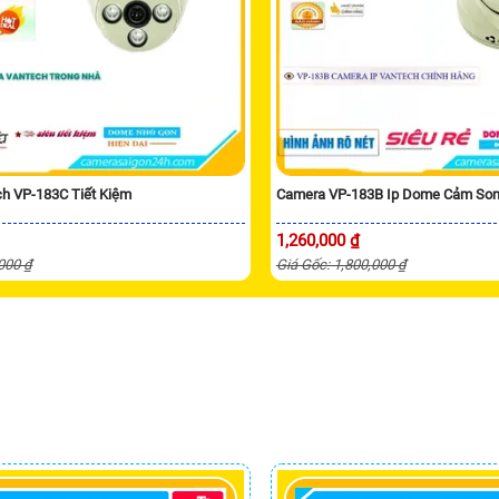
h VP-183C Tiết Kiệm
Camera VP-183B Ip Dome Cảm So
1,260,000 ₫
,000 ₫
Giá Gốc: 1,800,000 ₫