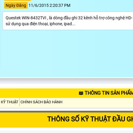
Ngày Đăng
11/6/2015 2:20:37 PM
Questek WIN-8432TVI , là dòng đầu ghi 32 kênh hỗ trợ công nghệ HD
sử dụng qua điện thoại, iphone, ipad...
📖 THÔNG TIN SẢN PHẨM
 KỸ THUẬT
CHÍNH SÁCH BẢO HÀNH
THÔNG SỐ KỸ THUẬT ĐẦU GH