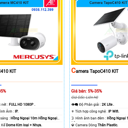
C
410 KIT
Amera TapoC410 KIT
35%
Giá bán: 5%-35%
Giá Gốc: Liên Hệ
c nét :
FULL HD 1080P .
👁️‍🗨 Độ Phân giải :
2K Lite .
🌠 Công Nghệ Hình Ảnh :
IP.
⚜️ Tích hợp công nghệ :
IP Wifi.
⭐ Khi xem thiếu sáng :
Hồng Ngoại 10m Hồng Ngoại
🌛 Hình ảnh ban đêm :
Hồng Ngoại 
Ðêm.
ết Kế
Dome Kim loại + Nhựa.
💎 Camera Dòng
Thân Plastic.