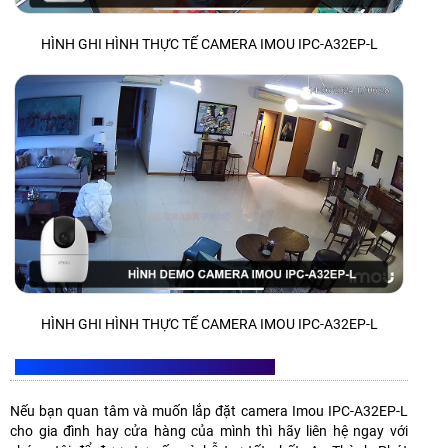
HÌNH GHI HÌNH THỰC TẾ CAMERA IMOU IPC-A32EP-L
HÌNH GHI HÌNH THỰC TẾ CAMERA IMOU IPC-A32EP-L
LIÊN HỆ LẮP CAMERA IMOU IPC-A32EP-L
Nếu bạn quan tâm và muốn lắp đặt camera Imou IPC-A32EP-L
cho gia đình hay cửa hàng của mình thì hãy liên hệ ngay với