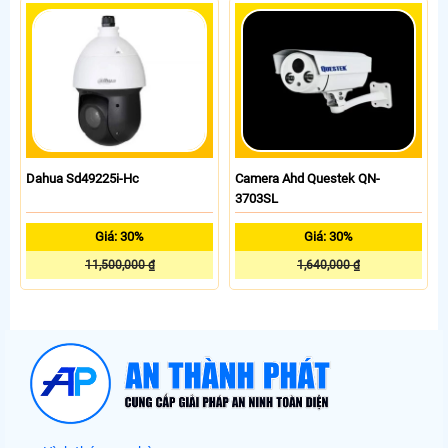
Dahua Sd49225i-Hc
Camera Ahd Questek QN-
3703SL
Giá: 30%
Giá: 30%
11,500,000 ₫
1,640,000 ₫