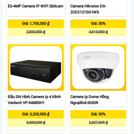
E3-4MP Camera IP WIFI Ebitcam
Camera Hikvsion DS-
2CD2121G0-IWS
Giá: 1,700,000 ₫
Giá: 30%
2,500,000 ₫
3,610,000 ₫
Đầu Ghi Hình Camera Ip 4 Kênh
Camera Ip Dome Hồng
Vantech VP-N4883H1
Ngoạillnd-6030R
Giá: 3,200,000 ₫
Giá: 30%
3,200,000 ₫
2,327,309 ₫