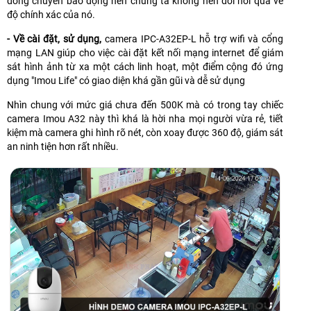
dòng chuyên báo động nên chúng ta không nên đòi hỏi quá về
độ chính xác của nó.
- Về cài đặt, sử dụng,
camera IPC-A32EP-L hỗ trợ wifi và cổng
mạng LAN giúp cho việc cài đặt kết nối mạng internet để giám
sát hình ảnh từ xa một cách linh hoạt, một điểm cộng đó ứng
dụng "Imou Life" có giao diện khá gần gũi và dễ sử dụng
Nhìn chung với mức giá chưa đến 500K mà có trong tay chiếc
camera Imou A32 này thì khá là hời nha mọi người vừa rẻ, tiết
kiệm mà camera ghi hình rõ nét, còn xoay được 360 độ, giám sát
an ninh tiện hơn rất nhiều.