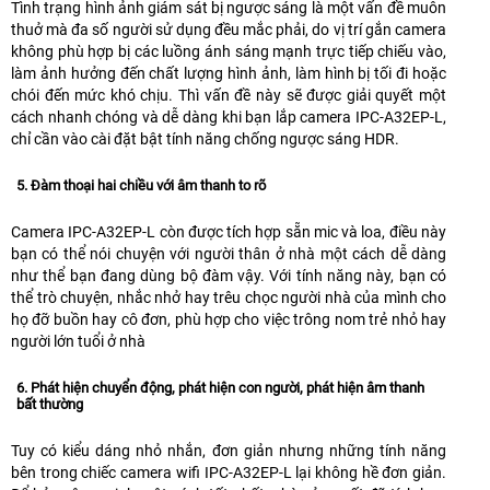
Tình trạng hình ảnh giám sát bị ngược sáng là một vấn đề muôn
thuở mà đa số người sử dụng đều mắc phải, do vị trí gắn camera
không phù hợp bị các luồng ánh sáng mạnh trực tiếp chiếu vào,
làm ảnh hưởng đến chất lượng hình ảnh, làm hình bị tối đi hoặc
chói đến mức khó chịu. Thì vấn đề này sẽ được giải quyết một
cách nhanh chóng và dễ dàng khi bạn lắp camera IPC-A32EP-L,
chỉ cần vào cài đặt bật tính năng chống ngược sáng HDR.
5. Đàm thoại hai chiều với âm thanh to rõ
Camera IPC-A32EP-L còn được tích hợp sẵn mic và loa, điều này
bạn có thể nói chuyện với người thân ở nhà một cách dễ dàng
như thể bạn đang dùng bộ đàm vậy. Với tính năng này, bạn có
thể trò chuyện, nhắc nhở hay trêu chọc người nhà của mình cho
họ đỡ buồn hay cô đơn, phù hợp cho việc trông nom trẻ nhỏ hay
người lớn tuổi ở nhà
6. Phát hiện chuyển động, phát hiện con người, phát hiện âm thanh
bất thường
Tuy có kiểu dáng nhỏ nhắn, đơn giản nhưng những tính năng
bên trong chiếc camera wifi IPC-A32EP-L lại không hề đơn giản.