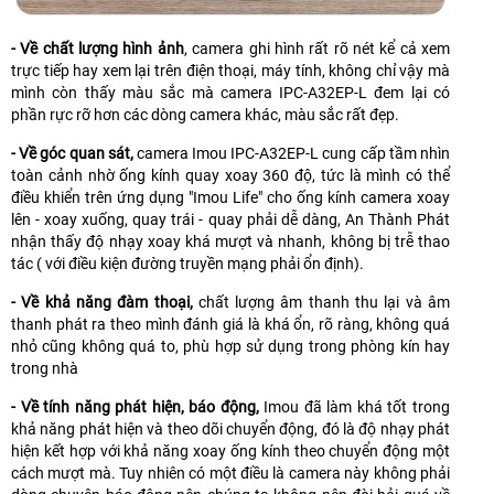
- Về chất lượng hình ảnh
, camera ghi hình rất rõ nét kể cả xem
trực tiếp hay xem lại trên điện thoại, máy tính, không chỉ vậy mà
mình còn thấy màu sắc mà camera IPC-A32EP-L đem lại có
phần rực rỡ hơn các dòng camera khác, màu sắc rất đẹp.
- Về góc quan sát,
camera Imou IPC-A32EP-L cung cấp tầm nhìn
toàn cảnh nhờ ống kính quay xoay 360 độ, tức là mình có thể
điều khiển trên ứng dụng "Imou Life" cho ống kính camera xoay
lên - xoay xuống, quay trái - quay phải dễ dàng, An Thành Phát
nhận thấy độ nhạy xoay khá mượt và nhanh, không bị trễ thao
tác ( với điều kiện đường truyền mạng phải ổn định).
- Về khả năng đàm thoại,
chất lượng âm thanh thu lại và âm
thanh phát ra theo mình đánh giá là khá ổn, rõ ràng, không quá
nhỏ cũng không quá to, phù hợp sử dụng trong phòng kín hay
trong nhà
- Về tính năng phát hiện, báo động,
Imou đã làm khá tốt trong
khả năng phát hiện và theo dõi chuyển động, đó là độ nhạy phát
hiện kết hợp với khả năng xoay ống kính theo chuyển động một
cách mượt mà. Tuy nhiên có một điều là camera này không phải