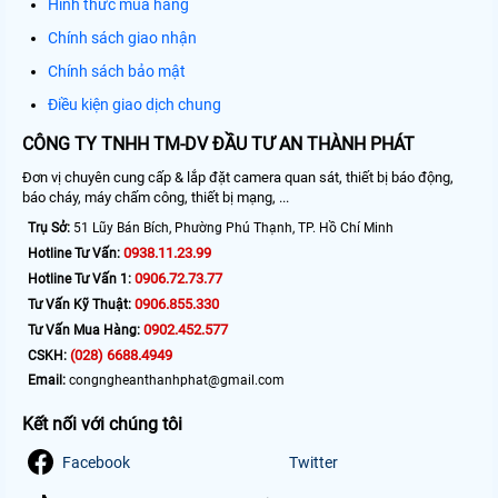
Hình thức mua hàng
Chính sách giao nhận
Chính sách bảo mật
Điều kiện giao dịch chung
CÔNG TY TNHH TM-DV ĐẦU TƯ AN THÀNH PHÁT
Đơn vị chuyên cung cấp & lắp đặt camera quan sát, thiết bị báo động,
báo cháy, máy chấm công, thiết bị mạng, ...
Trụ Sở:
51 Lũy Bán Bích, Phường Phú Thạnh, TP. Hồ Chí Minh
0938.11.23.99
Hotline Tư Vấn:
0906.72.73.77
Hotline Tư Vấn 1:
0906.855.330
Tư Vấn Kỹ Thuật:
0902.452.577
Tư Vấn Mua Hàng:
(028) 6688.4949
CSKH:
Email:
congngheanthanhphat@gmail.com
Kết nối với chúng tôi
Facebook
Twitter