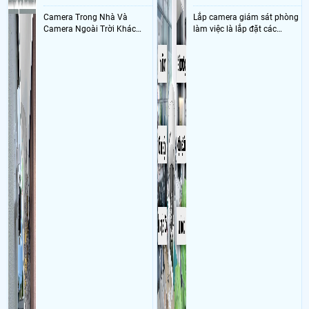
cam imou IPC-A32EP-L, 1 thẻ nhớ 32Gb MY
Nhau Như Thế Nào
- Khách Lắp Camera tiệm nails
Địa điểm lăp đặt camera 3d trần khắc
Camera Trong Nhà Và
Lắp camera giám sát phòng
chân,phườngtân định,quận 1 Sử dụng
Dịch vụ camera quan sát
2 camera
Camera Ngoài Trời Khác
làm việc là lắp đặt các
quan sát IMOU IPC-A32EP-L + 2 thẻ nhớ 32GB MY(viethas). 1 box
Nhau ở tính năng chống
camera ghi hình ảnh sắc nét
nước và chống bụi của
và âm thanh trong phòng
camera
làm việc với mục đích giám
sát quá trình làm việc của
nhân viên, bảo vệ tài sản,
theo dõi an ninh trong thời
gian thực qua điện thoại
hoặc máy tính từ xa