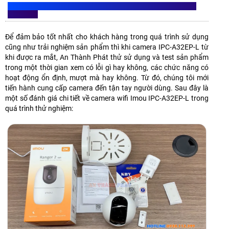
ĐÁNH GIÁ CAMERA IMOU IPC-A32EP-L TRONG QUÁ TRÌNH
SỬ DỤNG
Để đảm bảo tốt nhất cho khách hàng trong quá trình sử dụng
cũng như trải nghiệm sản phẩm thì khi camera IPC-A32EP-L từ
khi được ra mắt, An Thành Phát thử sử dụng và test sản phẩm
trong một thời gian xem có lỗi gì hay không, các chức năng có
hoạt động ổn định, mượt mà hay không. Từ đó, chúng tôi mới
tiến hành cung cấp camera đến tận tay người dùng. Sau đây là
một số đánh giá chi tiết về camera wifi Imou IPC-A32EP-L trong
quá trình thử nghiệm: