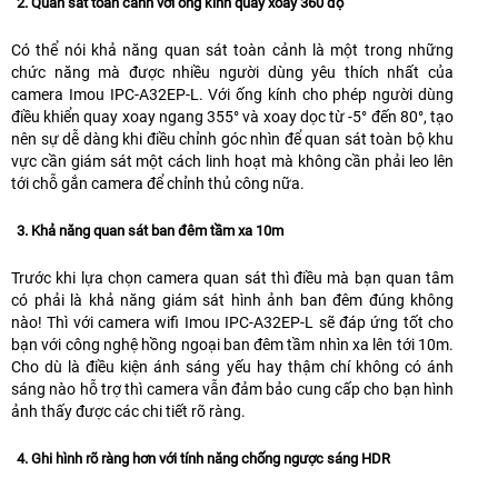
2. Quan sát toàn cảnh với ống kính quay xoay 360 độ
Có thể nói khả năng quan sát toàn cảnh là một trong những
chức năng mà được nhiều người dùng yêu thích nhất của
camera Imou IPC-A32EP-L. Với ống kính cho phép người dùng
điều khiển quay xoay ngang 355° và xoay dọc từ -5° đến 80°, tạo
nên sự dễ dàng khi điều chỉnh góc nhìn để quan sát toàn bộ khu
vực cần giám sát một cách linh hoạt mà không cần phải leo lên
tới chỗ gắn camera để chỉnh thủ công nữa.
3. Khả năng quan sát ban đêm tầm xa 10m
Trước khi lựa chọn camera quan sát thì điều mà bạn quan tâm
có phải là khả năng giám sát hình ảnh ban đêm đúng không
nào! Thì với camera wifi Imou IPC-A32EP-L sẽ đáp ứng tốt cho
bạn với công nghệ hồng ngoại ban đêm tầm nhìn xa lên tới 10m.
Cho dù là điều kiện ánh sáng yếu hay thậm chí không có ánh
sáng nào hỗ trợ thì camera vẫn đảm bảo cung cấp cho bạn hình
ảnh thấy được các chi tiết rõ ràng.
4. Ghi hình rõ ràng hơn với tính năng chống ngược sáng HDR