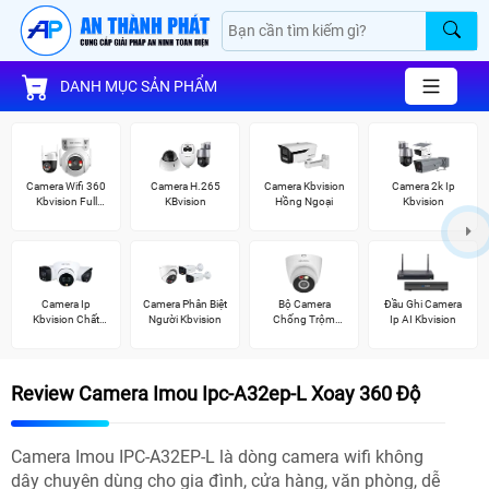
DANH MỤC SẢN PHẨM
Camera Wifi 360
Camera H.265
Camera Kbvision
Camera 2k Ip
Kbvision Full
KBvision
Hồng Ngoại
Kbvision
Color
Camera Ip
Camera Phân Biệt
Bộ Camera
Đầu Ghi Camera
Kbvision Chất
Người Kbvision
Chống Trộm
Ip AI Kbvision
Lượng
Kbvision
Review Camera Imou Ipc-A32ep-L Xoay 360 Độ
Camera Imou IPC-A32EP-L là dòng camera wifi không
dây chuyên dùng cho gia đình, cửa hàng, văn phòng, dễ