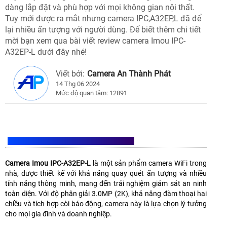
dàng lắp đặt và phù hợp với mọi không gian nội thất.
Tuy mới được ra mắt nhưng camera IPC,A32EP,L đã để
lại nhiều ấn tượng với người dùng. Để biết thêm chi tiết
mời bạn xem qua bài viết review camera Imou IPC-
A32EP-L dưới đây nhé!
Viết bởi:
Camera An Thành Phát
14 Thg 06 2024
Mức độ quan tâm: 12891
GIỚI THIỆU CAMERA IMOU IPC-A32EP-L
Camera Imou IPC-A32EP-L
là một sản phẩm camera WiFi trong
nhà, được thiết kế với khả năng quay quét ấn tượng và nhiều
tính năng thông minh, mang đến trải nghiệm giám sát an ninh
toàn diện. Với độ phân giải 3.0MP (2K), khả năng đàm thoại hai
chiều và tích hợp còi báo động, camera này là lựa chọn lý tưởng
cho mọi gia đình và doanh nghiệp.