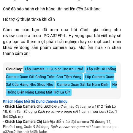
Chế độ bảo hành chính hãng tận nơi lên đến 24 tháng
Hỗ trợ kỹ thuật từ xa khi cần
Cảm ơn các bạn đã xem qua bài đánh giá cũng như
review camera Imou IPC-A32EP-L. Hy vọng qua bài viết này sẽ
giúp bạn có thêm một phần trải nghiệm hay có một cách nhìn
khác về dòng sản phẩm camera này. Một lần nữa xin chân
thành cảm ơn!
Cloud key:
Lắp Camera Full-Color Cho Khu Phố
Lắp Đặt Hệ Thống
Camera Quan Sát Chống Trộm Cho Tiệm Vàng
Lắp Camera Quan
Sát Cửa Hàng Nhỏ Shop Nhỏ
Camera Quan Sát Tại Nam Định
Hệ
Thống Điện Năng Lượng Mặt Trời Là Gì?
Khách Hàng Mới Sử Dụng Camera Imou
- Khách Lắp Camera chú Lương
Địa điểm lăp đặt camera 1812 Tỉnh Lộ
10, Bình Tân Sử dụng
Dịch vụ camera quan sát
1 cam imou ipc-a32ep,1
thê 32gb my
- Khách Lắp Camera Chị Lan
Địa điểm lăp đặt camera 70 đường 14,
Phước Long, Quận 9 Sử dụng
Dịch vụ camera quan sát
2 cam imou ipc-
a32ep,2 thẻ nhớ 64Gb kabe