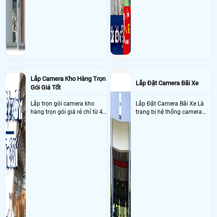
Lắp Camera Kho Hàng Trọn
Lắp Đặt Camera Bãi Xe
Gói Giá Tốt
Lắp trọn gói camera kho
Lắp Đặt Camera Bãi Xe Là
hàng trọn gói giá rẻ chỉ từ 4
trang bị hệ thống camera
triệu đồng sở hữu ngày trọn
nhận diện biển số tại khu
bộ gồm 4 camera, 1 đầu ghi
vực cổng của các bãi giữ xe
hình, ổ cứng, switch mang
kết hợp với phần mềm quản
đến giải pháp giám sát kho
lý để ghi nhận lượt xe ra vào
hàng 24/7 ổn định với độ
chụp hình thông tin xe và
sắc nét cao
biển số lưu trực tiếp về máy
tinh trạm để nhân viên tiện
đối soát, tính tiền xe xe ra
khỏi bãi