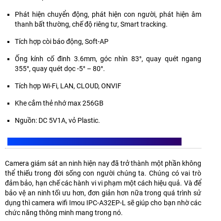
Phát hiện chuyển động, phát hiện con người, phát hiện âm
thanh bất thường, chế độ riêng tư, Smart tracking.
Tích hợp còi báo động, Soft-AP
Ống kính cố đinh 3.6mm, góc nhìn 83°, quay quét ngang
355°, quay quét dọc -5° – 80°.
Tích hợp Wi-Fi, LAN, CLOUD, ONVIF
Khe cắm thẻ nhớ max 256GB
Nguồn: DC 5V1A, vỏ Plastic.
CAMERA IMOU IPC-A32EP-L CÓ NHỮNG TÍNH NĂNG GÌ?
Camera giám sát an ninh hiện nay đã trở thành một phần không
thể thiếu trong đời sống con người chúng ta. Chúng có vai trò
đảm bảo, hạn chế các hành vi vi phạm một cách hiệu quả. Và để
bảo vệ an ninh tối ưu hơn, đơn giản hơn nữa trong quá trình sử
dụng thì camera wifi Imou IPC-A32EP-L sẽ giúp cho bạn nhờ các
chức năng thông minh mang trong nó.