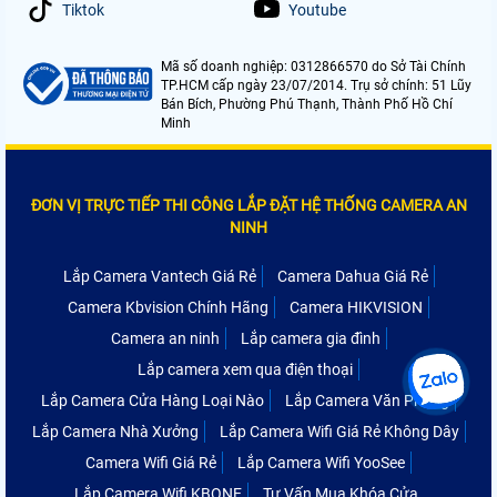
Tiktok
Youtube
Mã số doanh nghiệp: 0312866570 do Sở Tài Chính
TP.HCM cấp ngày 23/07/2014. Trụ sở chính: 51 Lũy
Bán Bích, Phường Phú Thạnh, Thành Phố Hồ Chí
Minh
ĐƠN VỊ TRỰC TIẾP THI CÔNG LẮP ĐẶT HỆ THỐNG CAMERA AN
NINH
Lắp Camera Vantech Giá Rẻ
Camera Dahua Giá Rẻ
Camera Kbvision Chính Hãng
Camera HIKVISION
Camera an ninh
Lắp camera gia đình
Lắp camera xem qua điện thoại
Lắp Camera Cửa Hàng Loại Nào
Lắp Camera Văn Phòng
Lắp Camera Nhà Xưởng
Lắp Camera Wifi Giá Rẻ Không Dây
Camera Wifi Giá Rẻ
Lắp Camera Wifi YooSee
Lắp Camera Wifi KBONE
Tư Vấn Mua Khóa Cửa