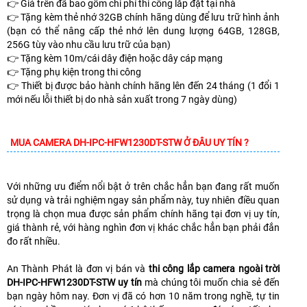
👉 Giá trên đã bao gồm chi phí thi công lắp đặt tại nhà
👉 Tặng kèm thẻ nhớ 32GB chính hãng dùng để lưu trữ hình ảnh
(bạn có thể nâng cấp thẻ nhớ lên dung lượng 64GB, 128GB,
256G tùy vào nhu cầu lưu trữ của bạn)
👉 Tặng kèm 10m/cái dây điện hoặc dây cáp mạng
👉 Tặng phụ kiện trong thi công
👉 Thiết bị được bảo hành chính hãng lên đến 24 tháng (1 đổi 1
mới nếu lỗi thiết bị do nhà sản xuất trong 7 ngày dùng)
MUA CAMERA DH-IPC-HFW1230DT-STW Ở ĐÂU UY TÍN ?
Với những ưu điểm nổi bật ở trên chắc hẳn bạn đang rất muốn
sử dụng và trải nghiệm ngay sản phẩm này, tuy nhiên điều quan
trọng là chọn mua được sản phẩm chính hãng tại đơn vị uy tín,
giá thành rẻ, với hàng nghìn đơn vị khác chắc hẳn bạn phải đắn
đo rất nhiều.
An Thành Phát là đơn vị bán và
thi công lắp camera ngoài trời
DH-IPC-HFW1230DT-STW uy tín
mà chúng tôi muốn chia sẻ đến
bạn ngày hôm nay. Đơn vị đã có hơn 10 năm trong nghề, tự tin