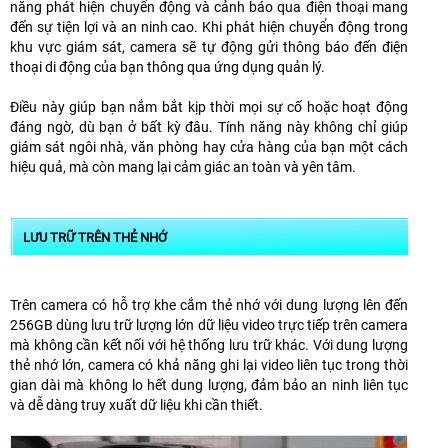
năng phát hiện chuyển động và cảnh báo qua điện thoại mang
đến sự tiện lợi và an ninh cao. Khi phát hiện chuyển động trong
khu vực giám sát, camera sẽ tự động gửi thông báo đến điện
thoại di động của bạn thông qua ứng dụng quản lý.
Điều này giúp bạn nắm bắt kịp thời mọi sự cố hoặc hoạt động
đáng ngờ, dù bạn ở bất kỳ đâu. Tính năng này không chỉ giúp
giám sát ngôi nhà, văn phòng hay cửa hàng của bạn một cách
hiệu quả, mà còn mang lại cảm giác an toàn và yên tâm.
LƯU TRỮ TRÊN THẺ NHỚ
Trên camera có hỗ trợ khe cắm thẻ nhớ với dung lượng lên đến
256GB dùng lưu trữ lượng lớn dữ liệu video trực tiếp trên camera
mà không cần kết nối với hệ thống lưu trữ khác. Với dung lượng
thẻ nhớ lớn, camera có khả năng ghi lại video liên tục trong thời
gian dài mà không lo hết dung lượng, đảm bảo an ninh liên tục
và dễ dàng truy xuất dữ liệu khi cần thiết.