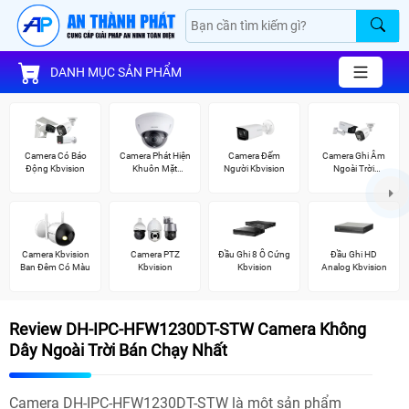
DANH MỤC SẢN PHẨM
Camera Có Báo
Camera Phát Hiện
Camera Đếm
Camera Ghi Âm
Động Kbvision
Khuôn Mặt
Người Kbvision
Ngoài Trời
Kbvision
Kbvision
Camera Kbvision
Camera PTZ
Đầu Ghi 8 Ổ Cứng
Đầu Ghi HD
Ban Đêm Có Màu
Kbvision
Kbvision
Analog Kbvision
Review DH-IPC-HFW1230DT-STW Camera Không
Dây Ngoài Trời Bán Chạy Nhất
Camera DH-IPC-HFW1230DT-STW là một sản phẩm