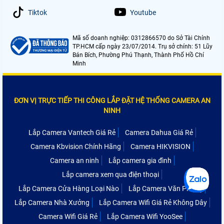
Tiktok
Youtube
Mã số doanh nghiệp: 0312866570 do Sở Tài Chính
TP.HCM cấp ngày 23/07/2014. Trụ sở chính: 51 Lũy
Bán Bích, Phường Phú Thạnh, Thành Phố Hồ Chí
Minh
ĐƠN VỊ TRỰC TIẾP THI CÔNG LẮP ĐẶT HỆ THỐNG CAMERA AN
NINH
Lắp Camera Vantech Giá Rẻ
Camera Dahua Giá Rẻ
Camera Kbvision Chính Hãng
Camera HIKVISION
Camera an ninh
Lắp camera gia đình
Lắp camera xem qua điện thoại
Lắp Camera Cửa Hàng Loại Nào
Lắp Camera Văn Phòng
Lắp Camera Nhà Xưởng
Lắp Camera Wifi Giá Rẻ Không Dây
Camera Wifi Giá Rẻ
Lắp Camera Wifi YooSee