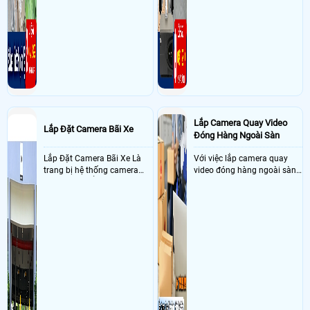
Lắp Camera Quay Video
Lắp Đặt Camera Bãi Xe
Đóng Hàng Ngoài Sàn
Lắp Đặt Camera Bãi Xe Là
Với việc lắp camera quay
trang bị hệ thống camera
video đóng hàng ngoài sàn
nhận diện biển số tại khu
thì đây là một giải pháp
vực cổng của các bãi giữ xe
camera cực kì cần thiết cho
kết hợp với phần mềm quản
các shop kinh doanh online
lý để ghi nhận lượt xe ra vào
đều nên sử dụng để có thể
chụp hình thông tin xe và
bảo vệ quyền lợi shop tránh
biển số lưu trực tiếp về máy
được các tình trạng bị đánh
tinh trạm để nhân viên tiện
mất cắp hàng hóa
đối soát, tính tiền xe xe ra
khỏi bãi