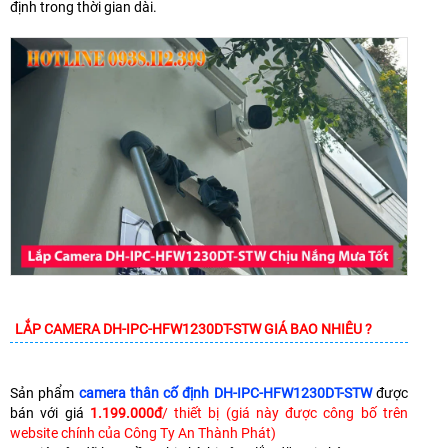
định trong thời gian dài.
LẮP CAMERA DH-IPC-HFW1230DT-STW GIÁ BAO NHIÊU ?
Sản phẩm
camera thân cố định DH-IPC-HFW1230DT-STW
được
bán với giá
1.199.000đ
/ thiết bị (giá này được công bố trên
website chính của Công Ty An Thành Phát)