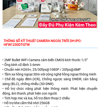
THÔNG SỐ KỸ THUẬT CAMERA NGOÀI TRỜI DH-IPC-
HFW1230DT-STW
• 2MP Bullet WIFI Camera cảm biến CMOS kích thước 1/3”
• Ống kính cố định 3.6mm
• Chuẩn nén H265+, 25/30fps@1080P / 20fps@4MP
• Tầm xa hồng ngoại 30m với công nghệ hồng ngoại thông minh
• Chế độ ngày đêm (ICR), Chống ngược sáng DWDR, cân bằng
sáng (BLC), chống nhiễu (3D-DNR).
• Hỗ trợ chức năng phát hiện thông minh: Phát hiện chuyển
động, âm thanh, phát hiện con người.
• Tích hợp mic và loa, hỗ trợ đàm thoại 2 chiều
• Hỗ trợ khe cắm thẻ nhớ 256GB