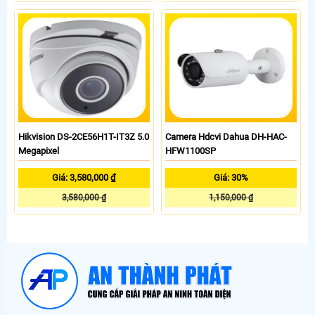
Hikvision DS-2CE56H1T-IT3Z 5.0
Camera Hdcvi Dahua DH-HAC-
Megapixel
HFW1100SP
Giá: 3,580,000 ₫
Giá: 30%
3,580,000 ₫
1,150,000 ₫