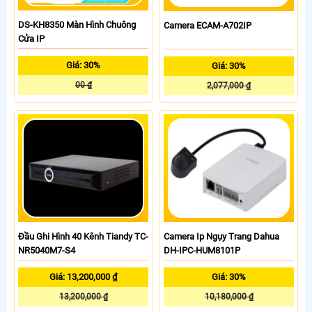
DS-KH8350 Màn Hình Chuông
Camera ECAM-A702IP
Cửa IP
Giá: 30%
Giá: 30%
00 ₫
2,077,000 ₫
Đầu Ghi Hình 40 Kênh Tiandy TC-
Camera Ip Ngụy Trang Dahua
NR5040M7-S4
DH-IPC-HUM8101P
Giá: 13,200,000 ₫
Giá: 30%
13,200,000 ₫
10,180,000 ₫