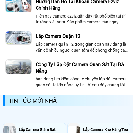
Hướng Dẫn Gỡ Tài Khoản Camera Ezviz
Chính Hãng
Hiện nay camera ezviz gần đây rất phổ biến tại thì
trường việt nam. Sản phẩm camera càn ngày
được cải thiệt về chất lượng và hình ảnh. Với
những dòng camera quan sát chuyên dụng...
Lắp Camera Quận 12
Lắp camera quận 12 trong gian đoạn này đang là
vấn đề nhiều người quan tâm để phòng chống các
rủi ro trộm cắp,cướp giật ngày một gia tăng nhiều
hơn tại địa bàn quận 12 nói riêng...
Công Ty Lắp Đặt Camera Quan Sát Tại Đà
Nẵng
bạn đang tìm kiếm công ty chuyên lắp đặt camera
quan sát tại đà nẵng uy tín, thì sau đây chúng tôi
giới thiệu đến khách hàng danh sách những công
ty chuyên lắp đặt camera quan sát tại đà nẵng.
TIN TỨC MỚI NHẤT
Lắp Camera Giám Sát
Lắp Camera Kho Hàng Trọn