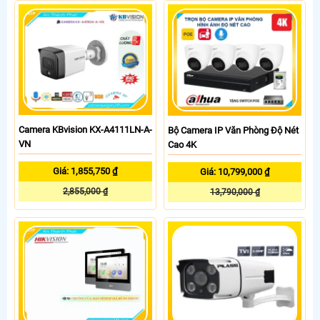
Camera KBvision KX-A4111LN-A-
Bộ Camera IP Văn Phòng Độ Nét
VN
Cao 4K
Giá: 1,855,750 ₫
Giá: 10,799,000 ₫
2,855,000 ₫
13,790,000 ₫