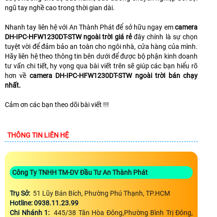
ngũ tay nghề cao trong thời gian dài.
Nhanh tay liên hệ với An Thành Phát để sở hữu ngay em
camera
DH-IPC-HFW1230DT-STW ngoài trời giá rẻ
đây chính là sự chọn
tuyệt vời để đảm bảo an toàn cho ngôi nhà, cửa hàng của mình.
Hãy liên hệ theo thông tin bên dưới để được bộ phận kinh doanh
tư vấn chi tiết, hy vọng qua bài viết trên sẽ giúp các bạn hiểu rõ
hơn về
camera DH-IPC-HFW1230DT-STW ngoài trời bán chạy
nhất.
Cảm ơn các bạn theo dõi bài viết !!!
THÔNG TIN LIÊN HỆ
Công Ty TNHH TM-DV Đầu Tư An Thành Phát
Trụ Sở:
51 Lũy Bán Bích, Phường Phú Thạnh, TP.HCM
Hotline: 0938.11.23.99
Chi Nhánh 1:
445/38 Tân Hòa Đông,Phường Bình Trị Đông,