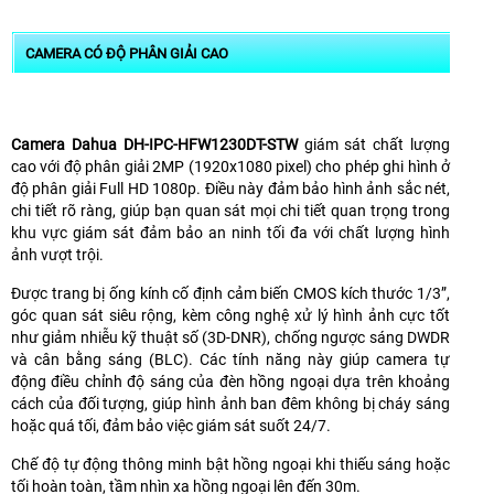
CAMERA CÓ ĐỘ PHÂN GIẢI CAO
Camera Dahua DH-IPC-HFW1230DT-STW
giám sát chất lượng
cao với độ phân giải 2MP (1920x1080 pixel) cho phép ghi hình ở
độ phân giải Full HD 1080p. Điều này đảm bảo hình ảnh sắc nét,
chi tiết rõ ràng, giúp bạn quan sát mọi chi tiết quan trọng trong
khu vực giám sát đảm bảo an ninh tối đa với chất lượng hình
ảnh vượt trội.
Được trang bị ống kính cố định cảm biến CMOS kích thước 1/3”,
góc quan sát siêu rộng, kèm công nghệ xử lý hình ảnh cực tốt
như giảm nhiễu kỹ thuật số (3D-DNR), chống ngược sáng DWDR
và cân bằng sáng (BLC). Các tính năng này giúp camera tự
động điều chỉnh độ sáng của đèn hồng ngoại dựa trên khoảng
cách của đối tượng, giúp hình ảnh ban đêm không bị cháy sáng
hoặc quá tối, đảm bảo việc giám sát suốt 24/7.
Chế độ tự động thông minh bật hồng ngoại khi thiếu sáng hoặc
tối hoàn toàn, tầm nhìn xa hồng ngoại lên đến 30m.