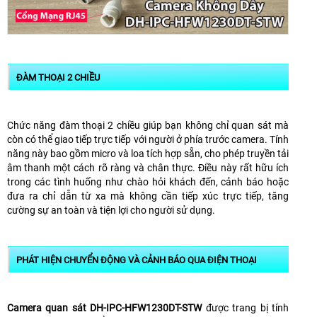
ĐÀM THOẠI 2 CHIỀU
Chức năng đàm thoại 2 chiều giúp bạn không chỉ quan sát mà
còn có thể giao tiếp trực tiếp với người ở phía trước camera. Tính
năng này bao gồm micro và loa tích hợp sẵn, cho phép truyền tải
âm thanh một cách rõ ràng và chân thực. Điều này rất hữu ích
trong các tình huống như chào hỏi khách đến, cảnh báo hoặc
đưa ra chỉ dẫn từ xa mà không cần tiếp xúc trực tiếp, tăng
cường sự an toàn và tiện lợi cho người sử dụng.
PHÁT HIỆN CHUYỂN ĐỘNG VÀ CẢNH BÁO QUA ĐIỆN THOẠI
Camera quan sát DH-IPC-HFW1230DT-STW
được trang bị tính