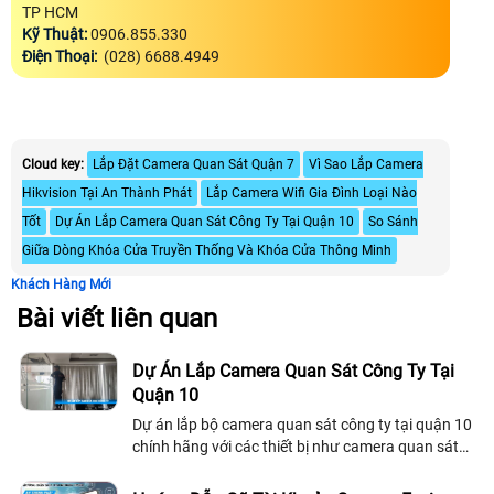
TP HCM
Kỹ Thuật:
0906.855.330
Điện Thoại:
(028) 6688.4949
Cloud key:
Lắp Đặt Camera Quan Sát Quận 7
Vì Sao Lắp Camera
Hikvision Tại An Thành Phát
Lắp Camera Wifi Gia Đình Loại Nào
Tốt
Dự Án Lắp Camera Quan Sát Công Ty Tại Quận 10
So Sánh
Giữa Dòng Khóa Cửa Truyền Thống Và Khóa Cửa Thông Minh
Khách Hàng Mới
Bài viết liên quan
Dự Án Lắp Camera Quan Sát Công Ty Tại
Quận 10
Dự án lắp bộ camera quan sát công ty tại quận 10
chính hãng với các thiết bị như camera quan sát
trong nhà và ngoài trời Hikvision, camera giả báo
khói Vantech, 1 đầu ghi...