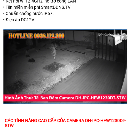
• Kết nối wifi 2.4GHz, hỗ trợ cổng LAN
• Tên miền miễn phí SmartDDNS.TV
• Chuẩn chống nước IP67.
• Điện áp DC12V
CÁC TÍNH NĂNG CAO CẤP CỦA CAMERA DH-IPC-HFW1230DT-
STW