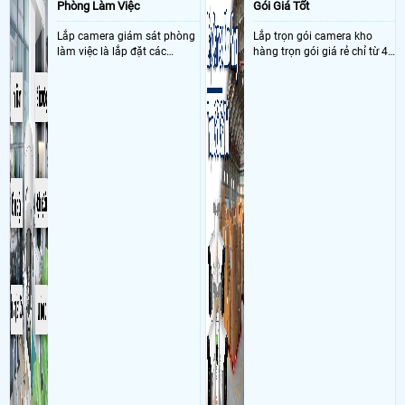
Phòng Làm Việc
Gói Giá Tốt
Lắp camera giám sát phòng
Lắp trọn gói camera kho
làm việc là lắp đặt các
hàng trọn gói giá rẻ chỉ từ 4
camera ghi hình ảnh sắc nét
triệu đồng sở hữu ngày trọn
và âm thanh trong phòng
bộ gồm 4 camera, 1 đầu ghi
làm việc với mục đích giám
hình, ổ cứng, switch mang
sát quá trình làm việc của
đến giải pháp giám sát kho
nhân viên, bảo vệ tài sản,
hàng 24/7 ổn định với độ
theo dõi an ninh trong thời
sắc nét cao
gian thực qua điện thoại
hoặc máy tính từ xa