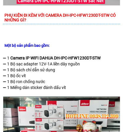
PHỤ KIỆN ĐI KÈM VỚI CAMERA DH-IPC-HFW1230DT-STW CÓ
NHỮNG GÌ?
Một bộ sản phẩm bao gồm:
➖ 1
Camera IP WIFI DAHUA DH-IPC-HFW1230DT-STW
➖ 1 Bộ sạc adapter 12V-1A liền dây nguồn
➖ 1 Bộ sách chỉ dẫn sử dụng
➖ 1 Bộ ốc vít
➖ 1 Bộ ron chống nước
➖ 1 Miếng dán sticker đánh dấu vít