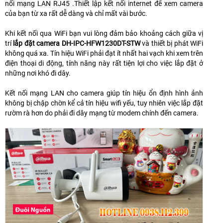
nối mạng LAN RJ45 .Thiết lập kết nối internet để xem camera
của bạn từ xa rất dễ dàng và chỉ mất vài bước.
Khi kết nối qua WiFi bạn vui lòng đảm bảo khoảng cách giữa vị
trí
lắp đặt camera DH-IPC-HFW1230DT-STW
và thiết bị phát WiFi
không quá xa. Tín hiệu WiFi phải đạt ít nhất hai vạch khi xem trên
điện thoại di động, tính năng này rất tiện lợi cho việc lắp đặt ở
những nơi khó đi dây.
Kết nối mạng LAN cho camera giúp tín hiệu ổn định hình ảnh
không bị chập chờn kể cả tín hiệu wifi yếu, tuy nhiên việc lắp đặt
rườm rà hơn do phải đi dây mạng từ modem chính đến camera.