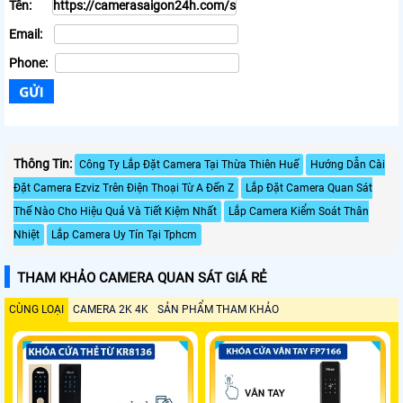
Tên:
Email:
Phone:
Thông Tin:
Công Ty Lắp Đặt Camera Tại Thừa Thiên Huế
Hướng Dẫn Cài
Đặt Camera Ezviz Trên Điện Thoại Từ A Đến Z
Lắp Đặt Camera Quan Sát
Thế Nào Cho Hiệu Quả Và Tiết Kiệm Nhất
Lắp Camera Kiểm Soát Thân
Nhiệt
Lắp Camera Uy Tín Tại Tphcm
THAM KHẢO CAMERA QUAN SÁT GIÁ RẺ
CÙNG LOẠI
CAMERA 2K 4K
SẢN PHẨM THAM KHẢO