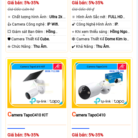
Giá bán: 5%-35%
Giá bán: 5%-35%
Giá Gốc: Liên hệ
Giá Gốc: 00 ₫
🔅 Chất lượng hình Ảnh :
Ultra 2k +
🔆 Hình Ảnh Sắc nét :
FULL HD
.
1080P .
👍 Camera Công nghệ :
IP Wifi.
🌠 Công Nghệ Hình Ảnh :
IP.
💥 Giám sát Ban Đêm :
Hồng
⭐ Khi xem thiếu sáng :
Hồng Ngoại
Ngoại 10m Hồng Ngoại SMD.
10m Hồng Ngoại SMD.
🛡 Camera Thiết Kế
Cube.
🕸️ Camera Thiết Kế
Dome Kim loại
+ Nhựa.
️☣️ Chức Năng :
Thu Âm.
️✔️ Khả Năng :
Thu Âm.
C
C
Amera TapoC410 KIT
Amera TapoC410
Giá bán: 5%-35%
Giá bán: 5%-35%