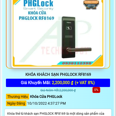
KHÓA KHÁCH SẠN PHGLOCK RF8169
Giá Khuyến Mãi:
2,200,000 ₫
(+ VAT 8%)
0%
Giá Niêm Yết:2,200,000 ₫
Thương Hiệu
Khóa Cửa PHGLock
Ngày Đăng
10/10/2022 4:37:27 PM
Khóa thẻ từ khách sạn PHGLOCK RF8169 là một dòng sản phẩm của