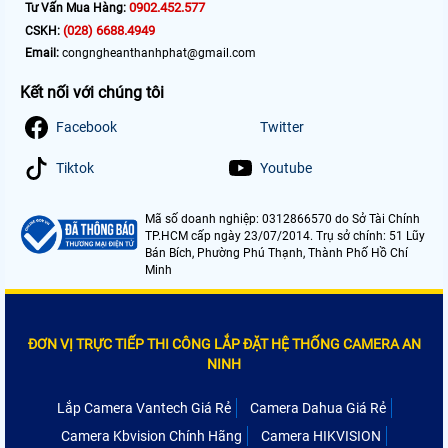
0902.452.577
Tư Vấn Mua Hàng:
(028) 6688.4949
CSKH:
Email:
congngheanthanhphat@gmail.com
Kết nối với chúng tôi
Facebook
Twitter
Tiktok
Youtube
Mã số doanh nghiệp: 0312866570 do Sở Tài Chính
TP.HCM cấp ngày 23/07/2014. Trụ sở chính: 51 Lũy
Bán Bích, Phường Phú Thạnh, Thành Phố Hồ Chí
Minh
ĐƠN VỊ TRỰC TIẾP THI CÔNG LẮP ĐẶT HỆ THỐNG CAMERA AN
NINH
Lắp Camera Vantech Giá Rẻ
Camera Dahua Giá Rẻ
Camera Kbvision Chính Hãng
Camera HIKVISION