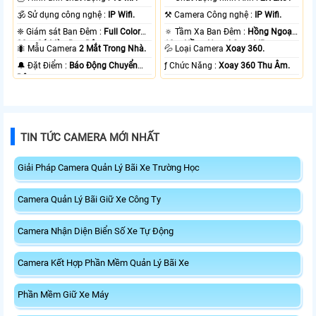
🕉️ Sử dụng công nghệ :
IP Wifi.
⚒ Camera Công nghệ :
IP Wifi.
❈ Giám sát Ban Đêm :
Full Color
🔅 Tầm Xa Ban Đêm :
Hồng Ngoại
20m Có Màu Ban Ðêm.
10m Hồng Ngoại Smart IR.
🐜 Mẫu Camera
2 Mắt Trong Nhà.
💦 Loại Camera
Xoay 360.
️🔔 Đặt Điểm :
Báo Động Chuyển
️ƒ Chức Năng :
Xoay 360 Thu Âm.
Động.
TIN TỨC CAMERA MỚI NHẤT
Giải Pháp Camera Quản Lý Bãi Xe Trường Học
Camera Quản Lý Bãi Giữ Xe Công Ty
Camera Nhận Diện Biển Số Xe Tự Động
Camera Kết Hợp Phần Mềm Quản Lý Bãi Xe
Phần Mềm Giữ Xe Máy