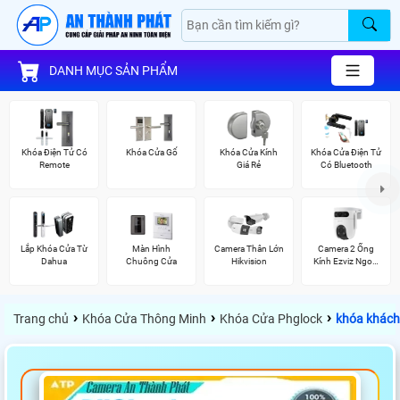
DANH MỤC SẢN PHẨM
Khóa Điện Tử Có
Khóa Cửa Gổ
Khóa Cửa Kính
Khóa Cửa Điện Tử
Remote
Giá Rẻ
Có Bluetooth
Lắp Khóa Cửa Từ
Màn Hình
Camera Thân Lớn
Camera 2 Ống
Dahua
Chuông Cửa
Hikvision
Kính Ezviz Ngoài
Trời
›
›
›
Trang chủ
Khóa Cửa Thông Minh
Khóa Cửa Phglock
khóa khác