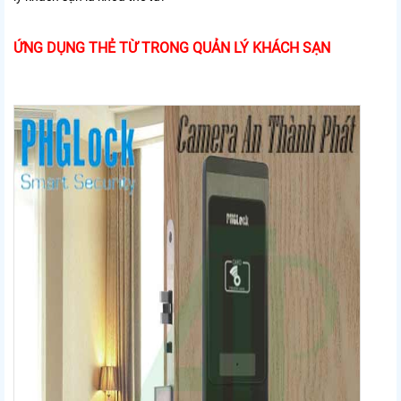
ỨNG DỤNG THẺ TỪ TRONG QUẢN LÝ KHÁCH SẠN