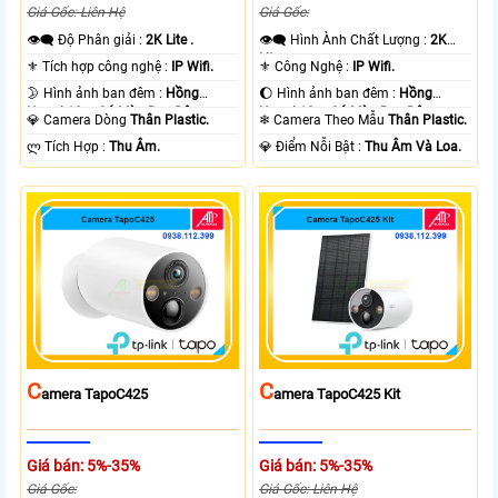
Giá Gốc: Liên Hệ
Giá Gốc:
👁️‍🗨 Độ Phân giải :
2K Lite .
👁️‍🗨 Hình Ành Chất Lượng :
2K
Lite .
⚜️ Tích hợp công nghệ :
IP Wifi.
⚜️ Công Nghệ :
IP Wifi.
🌛 Hình ảnh ban đêm :
Hồng
🌔 Hình ảnh ban đêm :
Hồng
Ngoại 10m Có Màu Ban Ðêm.
Ngoại 10m Có Màu Ban Ðêm.
💎 Camera Dòng
Thân Plastic.
❄ Camera Theo Mẫu
Thân Plastic.
️ლ Tích Hợp :
Thu Âm.
️💎 Điểm Nỗi Bật :
Thu Âm Và Loa.
C
C
Amera TapoC425
Amera TapoC425 Kit
Giá bán: 5%-35%
Giá bán: 5%-35%
Giá Gốc:
Giá Gốc: Liên Hệ