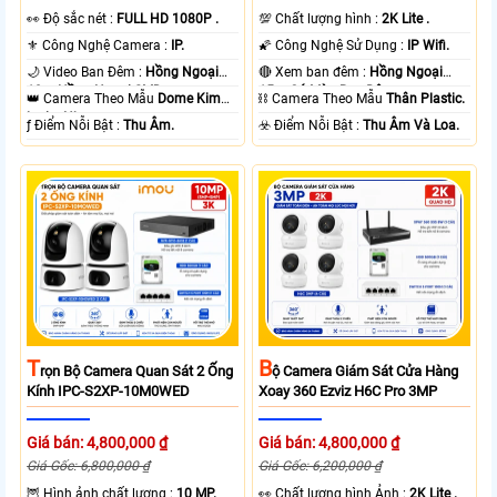
️👀 Độ sắc nét :
FULL HD 1080P .
💯 Chất lượng hình :
2K Lite .
⚜️ Công Nghệ Camera :
IP.
🌠 Công Nghệ Sử Dụng :
IP Wifi.
🌙 Video Ban Đêm :
Hồng Ngoại
🔴 Xem ban đêm :
Hồng Ngoại
10m Hồng Ngoại SMD.
15m Có Màu Ban Ðêm.
👑 Camera Theo Mẫu
Dome Kim
⛓ Camera Theo Mẫu
Thân Plastic.
loại + Nhựa.
️ƒ Điểm Nỗi Bật :
Thu Âm.
️☣️ Điểm Nỗi Bật :
Thu Âm Và Loa.
T
B
Rọn Bộ Camera Quan Sát 2 Ống
Ộ Camera Giám Sát Cửa Hàng
Kính IPC-S2XP-10M0WED
Xoay 360 Ezviz H6C Pro 3MP
Giá bán: 4,800,000 ₫
Giá bán: 4,800,000 ₫
Giá Gốc: 6,800,000 ₫
Giá Gốc: 6,200,000 ₫
🦉 Hình ảnh chất lượng :
10 MP.
️👀 Chất lượng hình Ảnh :
2K Lite .