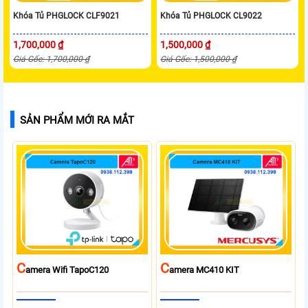
Khóa Tủ PHGLOCK CLF9021
Khóa Tủ PHGLOCK CL9022
1,700,000 ₫
1,500,000 ₫
Giá Gốc: 1,700,000 ₫
Giá Gốc: 1,500,000 ₫
SẢN PHẨM MỚI RA MẮT
C
C
Amera Wifi TapoC120
Amera MC410 KIT