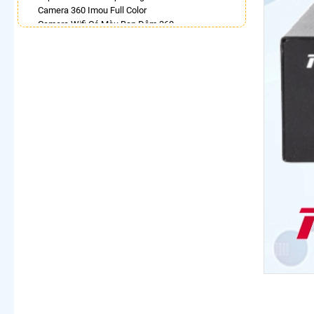
Camera 360 Imou Full Color
Camera Wifi Có Màu Ban Đêm 360
Camera Dahua Xoay 360
Lắp Camera 360 Có Chống Trộm
Top 5 Camera Wifi 360 Nên Mua
Camera 360 Có Màu Ban Đêm Ezviz
Camera 360 Ezviz Ngoài Trời
LẮP CAMERA THEO NHU CẦU
Lắp Camera Văn Phòng Giá Rẻ
Lắp Camera Nhà Xưởng Giá Rẻ
Lắp Camera Gia Đình Giá Rẻ
Lắp Camera Kho Hàng Giá Rẻ
Lắp Camera Cửa Hàng Giá Rẻ
Lắp Camera Wifi Giá Rẻ Chính Hãng
Lắp Camera Công Trình Giá Rẻ
Camera 360 Giá Rẻ