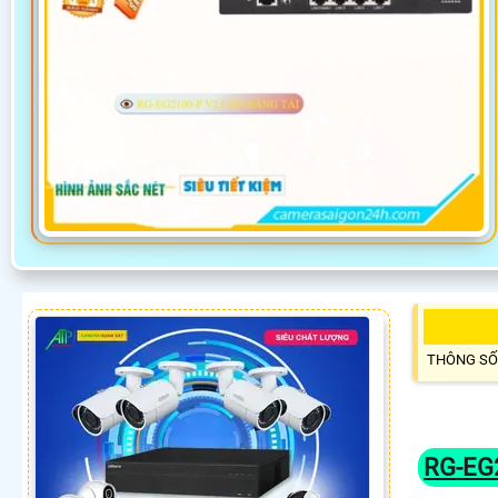
THÔNG SỐ
RG-EG