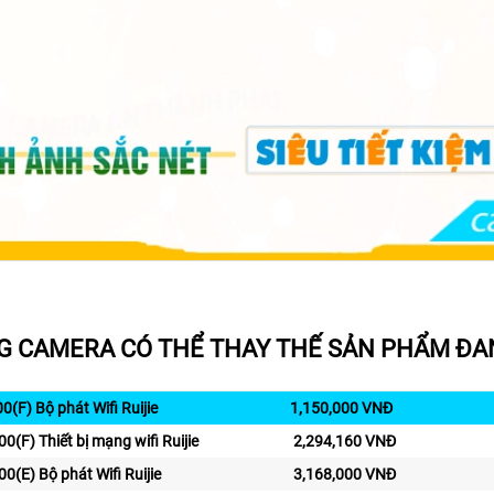
 CAMERA CÓ THỂ THAY THẾ SẢN PHẨM ĐAN
(F) Bộ phát Wifi Ruijie
1,150,000 VNĐ
(F) Thiết bị mạng wifi Ruijie
2,294,160 VNĐ
(E) Bộ phát Wifi Ruijie
3,168,000 VNĐ