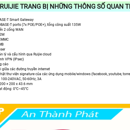
RUIJIE TRANG BỊ NHỮNG THÔNG SỐ QUAN T
BASE-T Smart Gateway
0BASE-T ports (7x POE/POE+), tổng công suất 135W
 đến 2 cổng WAN
12M
 EMMC
MB
user
n lý và cấu hình qua Ruijie cloud
ênh VPN (IPsec)
ng cáo
i giữa các đường truyền internet
nhật thư viện signature của các ứng dụng mobile/windows (facebook, youtube, torre
: 100-240VAC, 50-60Hz, 3A
: 200 × 200 x 43.6 mm
oạt động: 0°C~45°C