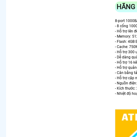
HÃNG 
8-port 1000
- 8 cổng 100
- Hỗ trợ lên
- Memory: 5
- Flash: 4GB
- Cache: 750
- Hỗ trợ 300 
- Dễ dàng quả
- Hỗ trợ 16 k
- Hỗ trợ quả
- Cân bằng tả
- Hỗ trợ cập 
- Nguồn điện
- Kích thước
- Nhiệt độ h