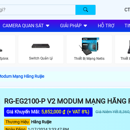
CT
CAMERA QUAN SÁT
GIẢI PHÁP
HỖ TRỢ
TI
Switch Quản Lý
Tplink
Thiết Bị Mạng Netis
Thiết
Modum Mạng Hãng Ruijie
RG-EG2100-P V2 MODUM MẠNG HÃNG R
Giá Khuyến Mãi:
5,852,000 ₫
(+ VAT 8%)
Giá Niêm Yết:8,360
Thương Hiệu
Hãng Ruijie
Ngày Đăng
1/17/2024 3:33:47 PM