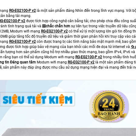
 mạng
RG-EG2100-P v2
là một sản phẩm đáng Nhìn đến trong lĩnh vực mạng. Với b
 cân bằng tải mạng.
RG-EG2100-P v2
được tích hợp công nghệ cân bằng tải, cho phép chia đều công suất 
tránh tình trạng quá tải và 🎛
chắc chắn hơn
sự liên tục trong việc truyền dữ liệu cũn
512MB, Modum wifi mạng
RG-EG2100-P v2
có thể xử lý một lượng lớn gói tin đồng
0MB giúp tăng tốc độ truyền dữ liệu và giảm thời gian phản hồi khi truy cập vào c
 mạng
RG-EG2100-P v2
còn được trang bị các tính năng bảo mật mạnh mẽ, bao gồm tư
ợng được tích hợp giúp bảo vệ mạng của bạn khỏi các mối đe dọa từ internet và
🔄
 ấn tượng hơn sản phẩm cũng hỗ trợ nhiều giao thức mạng, bao gồm IPv4, IPv6 và
ơn rằng bạn có thể sử dụng Modum wifi mạng
RG-EG2100-P v2
trong nhiều tình h
ng tin Đáng quan tâm
Modum wifi mạng
RG-EG2100-P v2
là một sản phẩm đáng ti
 sản phẩm này đáp ứng được nhu cầu sử dụng mạng hiện đại và mang đến trải n