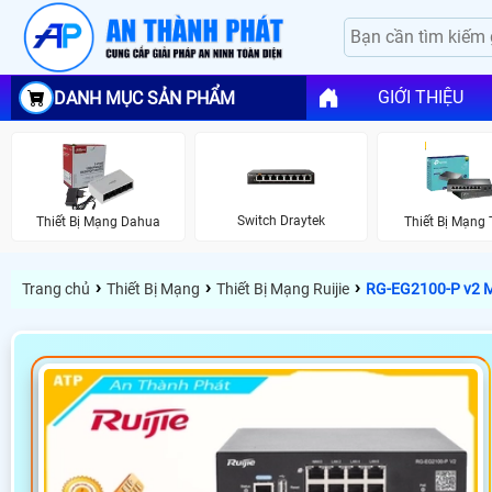
GIỚI THIỆU
DANH MỤC SẢN PHẨM
Switch Draytek
Thiết Bị Mạng Dahua
Thiết Bị Mạng 
›
›
›
Trang chủ
Thiết Bị Mạng
Thiết Bị Mạng Ruijie
RG-EG2100-P v2 