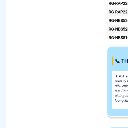
RG-RAP2260
RG-RAP2260
RG-NBS520
RG-NBS520
RG-NBS510
📞 T
👩‍👩‍👦
pixel, t
điều chỉ
cửa.Câu 
chúng ta
lượng kh