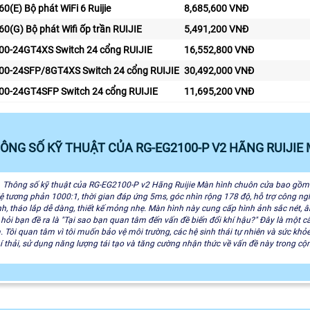
(E) Bộ phát WiFi 6 Ruijie
8,685,600 VNĐ
(G) Bộ phát Wifi ốp trần RUIJIE
5,491,200 VNĐ
0-24GT4XS Switch 24 cổng RUIJIE
16,552,800 VNĐ
0-24SFP/8GT4XS Switch 24 cổng RUIJIE
30,492,000 VNĐ
0-24GT4SFP Switch 24 cổng RUIJIE
11,695,200 VNĐ
HÔNG SỐ KỸ THUẬT CỦA RG-EG2100-P V2 HÃNG RUIJI
‍👦 Thông số kỹ thuật của RG-EG2100-P v2 Hãng Ruijie Màn hình chuôn cửa bao gồm
ỷ lệ tương phản 1000:1, thời gian đáp ứng 5ms, góc nhìn rộng 178 độ, hỗ trợ công n
nh, tháo lắp dễ dàng, thiết kế mỏng nhẹ. Màn hình này cung cấp hình ảnh sắc nét,
hỏi bạn đề ra là "Tại sao bạn quan tâm đến vấn đề biến đổi khí hậu?" Đây là một câ
. Tôi quan tâm vì tôi muốn bảo vệ môi trường, các hệ sinh thái tự nhiên và sức kh
í thải, sử dụng năng lượng tái tạo và tăng cường nhận thức về vấn đề này trong cộ