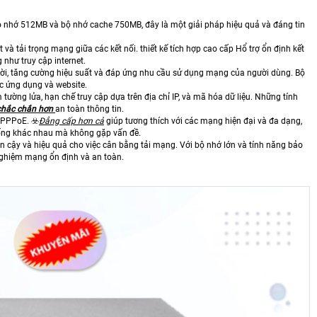
ộ nhớ 512MB và bộ nhớ cache 750MB, đây là một giải pháp hiệu quả và đáng tin
và tải trọng mạng giữa các kết nối. thiết kế tích hợp cao cấp Hổ trợ ổn định kết
g như truy cập internet.
 thời, tăng cường hiệu suất và đáp ứng nhu cầu sử dụng mạng của người dùng. Bộ
ác ứng dụng và website.
ờng lửa, hạn chế truy cập dựa trên địa chỉ IP, và mã hóa dữ liệu. Những tính
chắc chắn hơn
an toàn thông tin.
 PPPoE. ☣️
Đẳng cấp hơn cả
giúp tương thích với các mạng hiện đại và đa dạng,
uống khác nhau mà không gặp vấn đề.
n cậy và hiệu quả cho việc cân bằng tải mạng. Với bộ nhớ lớn và tính năng bảo
ghiệm mạng ổn định và an toàn.