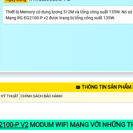
Thiết bị Memory có dung lượng 512M và tổng công suất 135W. Nó sử
Mạng RG-EG2100-P v2 được trang bị tổng công suất 135W.
📖 THÔNG TIN SẢN PHẨM 
 KỸ THUẬT
CHÍNH SÁCH BẢO HÀNH
2100-P V2
MODUM WIFI MẠNG VỚI NHỮNG T