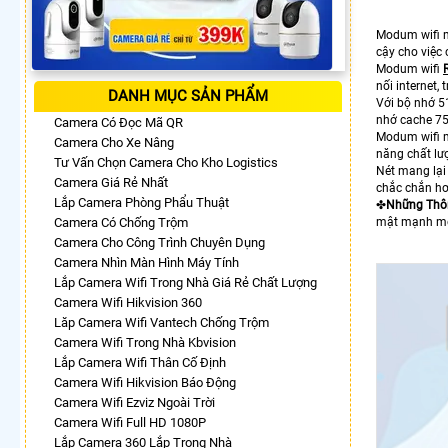
Modum wifi
cậy cho việc
Modum wifi
nối internet, 
DANH MỤC SẢN PHẨM
Với bộ nhớ 
nhớ cache 75
Camera Có Đọc Mã QR
Modum wifi
Camera Cho Xe Nâng
năng chất lư
Tư Vấn Chọn Camera Cho Kho Logistics
Nét mang lại
Camera Giá Rẻ Nhất
chắc chắn h
Lắp Camera Phòng Phẩu Thuật
✤
Những Thô
Camera Có Chống Trộm
mật mạnh mẽ,
Camera Cho Công Trình Chuyên Dụng
Camera Nhìn Màn Hình Máy Tính
Lắp Camera Wifi Trong Nhà Giá Rẻ Chất Lượng
Camera Wifi Hikvision 360
Lăp Camera Wifi Vantech Chống Trộm
Camera Wifi Trong Nhà Kbvision
Lắp Camera Wifi Thân Cố Định
Camera Wifi Hikvision Báo Động
Camera Wifi Ezviz Ngoài Trời
Camera Wifi Full HD 1080P
Lắp Camera 360 Lắp Trong Nhà