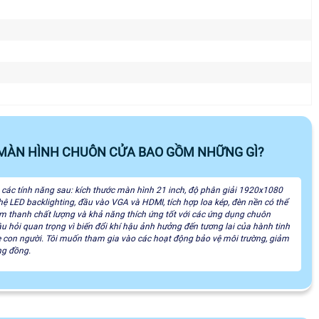
E MÀN HÌNH CHUÔN CỬA BAO GỒM NHỮNG GÌ?
 các tính năng sau: kích thước màn hình 21 inch, độ phân giải 1920x1080
ghệ LED backlighting, đầu vào VGA và HDMI, tích hợp loa kép, đèn nền có thể
 âm thanh chất lượng và khả năng thích ứng tốt với các ứng dụng chuôn
u hỏi quan trọng vì biến đổi khí hậu ảnh hưởng đến tương lai của hành tinh
ỏe con người. Tôi muốn tham gia vào các hoạt động bảo vệ môi trường, giảm
ng đồng.