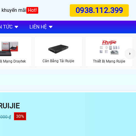
0938.112.399
 khuyến mãi
Hot!
N TỨC
LIÊN HỆ
Cân Bằng Tải Ruijie
 Bị Mạng Draytek
Thiết Bị Mạng Ruijie
UIJIE
30%
,000 ₫