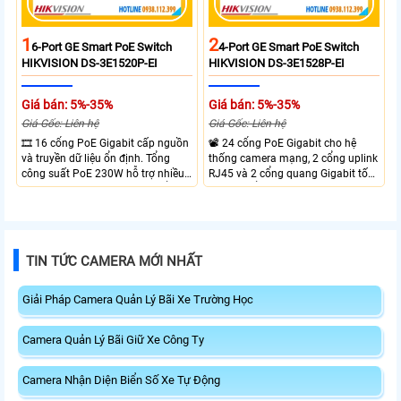
1
2
6-Port GE Smart PoE Switch
4-Port GE Smart PoE Switch
HIKVISION DS-3E1520P-EI
HIKVISION DS-3E1528P-EI
Giá bán: 5%-35%
Giá bán: 5%-35%
Giá Gốc: Liên hệ
Giá Gốc: Liên hệ
🎞 16 cổng PoE Gigabit cấp nguồn
📽 24 cổng PoE Gigabit cho hệ
và truyền dữ liệu ổn định. Tổng
thống camera mạng, 2 cổng uplink
công suất PoE 230W hỗ trợ nhiều
RJ45 và 2 cổng quang Gigabit tốc
thiết bị cùng lúc. Tốc độ chuyển
độ cao, Tổng công suất PoE 370W
mạch 68Gbps đảm bảo hiệu suất
cấp nguồn nhiều thiết bị.
cao ổn định. Hỗ trợ truyền PoE xa
lên đến 300m cho hệ thống
camera.
TIN TỨC CAMERA MỚI NHẤT
Giải Pháp Camera Quản Lý Bãi Xe Trường Học
Camera Quản Lý Bãi Giữ Xe Công Ty
Camera Nhận Diện Biển Số Xe Tự Động