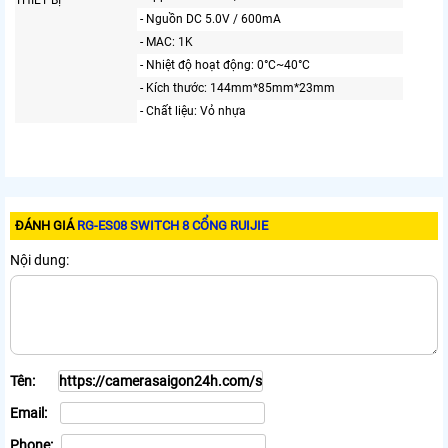
- Nguồn DC 5.0V / 600mA
- MAC: 1K
- Nhiệt độ hoạt động: 0°C~40°C
- Kích thước: 144mm*85mm*23mm
- Chất liệu: Vỏ nhựa
ĐÁNH GIÁ
RG-ES08 SWITCH 8 CỔNG RUIJIE
Nội dung:
Tên:
Email:
Phone: