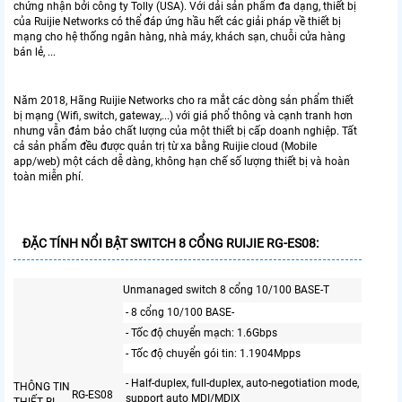
chứng nhận bởi công ty Tolly (USA). Với dải sản phẩm đa dạng, thiết bị
của Ruijie Networks có thể đáp ứng hầu hết các giải pháp về thiết bị
mạng cho hệ thống ngân hàng, nhà máy, khách sạn, chuỗi cửa hàng
bán lẻ, ...
Năm 2018, Hãng Ruijie Networks cho ra mắt các dòng sản phẩm thiết
bị mạng (Wifi, switch, gateway,...) với giá phổ thông và cạnh tranh hơn
nhưng vẫn đảm bảo chất lượng của một thiết bị cấp doanh nghiệp. Tất
cả sản phẩm đều được quản trị từ xa bằng Ruijie cloud (Mobile
app/web) một cách dễ dàng, không hạn chế số lượng thiết bị và hoàn
toàn miễn phí.
ĐẶC TÍNH NỔI BẬT SWITCH 8 CỔNG RUIJIE RG-ES08:
Unmanaged switch 8 cổng 10/100 BASE-T
- 8 cổng 10/100 BASE-
- Tốc độ chuyển mạch: 1.6Gbps
- Tốc độ chuyển gói tin: 1.1904Mpps
- Half-duplex, full-duplex, auto-negotiation mode,
THÔNG TIN
RG-ES08
support auto MDI/MDIX
THIẾT BỊ