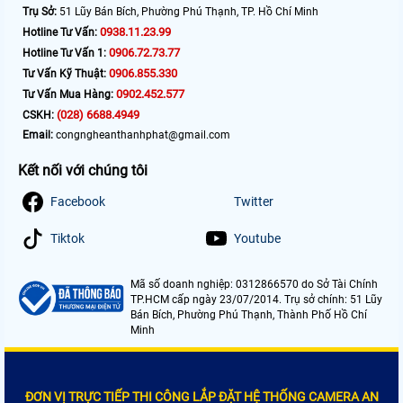
Trụ Sở:
51 Lũy Bán Bích, Phường Phú Thạnh, TP. Hồ Chí Minh
0938.11.23.99
Hotline Tư Vấn:
0906.72.73.77
Hotline Tư Vấn 1:
0906.855.330
Tư Vấn Kỹ Thuật:
0902.452.577
Tư Vấn Mua Hàng:
(028) 6688.4949
CSKH:
Email:
congngheanthanhphat@gmail.com
Kết nối với chúng tôi
Facebook
Twitter
Tiktok
Youtube
Mã số doanh nghiệp: 0312866570 do Sở Tài Chính
TP.HCM cấp ngày 23/07/2014. Trụ sở chính: 51 Lũy
Bán Bích, Phường Phú Thạnh, Thành Phố Hồ Chí
Minh
ĐƠN VỊ TRỰC TIẾP THI CÔNG LẮP ĐẶT HỆ THỐNG CAMERA AN