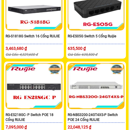
RG-S1818G Switch 16 Cổng RUIJIE
RG-ES05G Switch 5 Cổng Ruijie
3,463,680 ₫
635,500 ₫
Giá Gốc: 4,329,600 đ
Giá Gốc: 635,500 đ
RG-ES218GC- P Switch POE 18
RG-NBS3200-24GT4XS-P Switch
Cổng RUIJIE
POE 24 Cổng RUIJIE
7,095,000 ₫
22,048,125 ₫