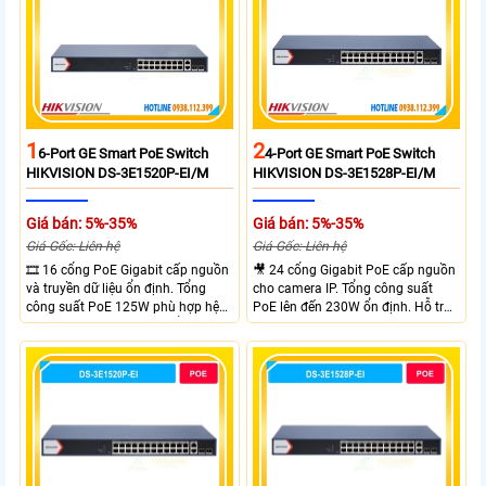
IP và WiFi hiệu suất cao.
1
2
6-Port GE Smart PoE Switch
4-Port GE Smart PoE Switch
HIKVISION DS-3E1520P-EI/M
HIKVISION DS-3E1528P-EI/M
Giá bán: 5%-35%
Giá bán: 5%-35%
Giá Gốc: Liên hệ
Giá Gốc: Liên hệ
🎞 16 cổng PoE Gigabit cấp nguồn
🎥 24 cổng Gigabit PoE cấp nguồn
và truyền dữ liệu ổn định. Tổng
cho camera IP. Tổng công suất
công suất PoE 125W phù hợp hệ
PoE lên đến 230W ổn định. Hỗ trợ
thống camera IP vừa. 2 cổng RJ45
truyền PoE xa đến 300 mét. Băng
Gigabit và 2 cổng quang SFP mở
thông chuyển mạch đạt 68 Gbps
rộng linh hoạt. Hỗ trợ truyền PoE
mạnh mẽ.
xa tối đa lên đến 300 mét.