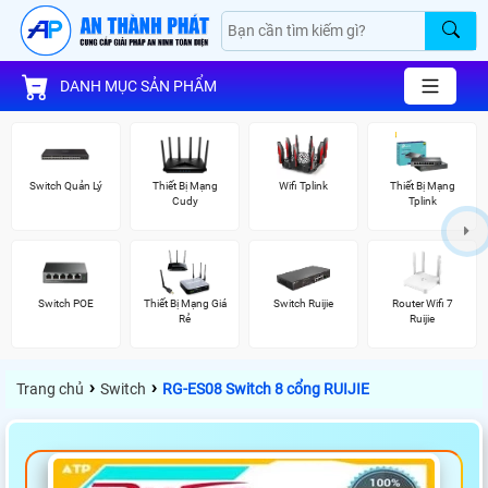
DANH MỤC SẢN PHẨM
Switch Quản Lý
Thiết Bị Mạng
Wifi Tplink
Thiết Bị Mạng
Cudy
Tplink
Switch POE
Thiết Bị Mạng Giá
Switch Ruijie
Router Wifi 7
Rẻ
Ruijie
›
›
Trang chủ
Switch
RG-ES08 Switch 8 cổng RUIJIE