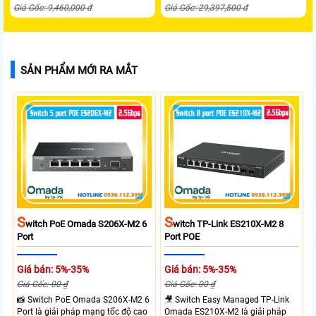
Giá Gốc: 9,460,000 đ
Giá Gốc: 29,397,500 đ
SẢN PHẨM MỚI RA MẮT
S
S
Witch PoE Omada S206X-M2 6
Witch TP-Link ES210X-M2 8
Port
Port POE
Giá bán: 5%-35%
Giá bán: 5%-35%
Giá Gốc: 00 ₫
Giá Gốc: 00 ₫
📸 Switch PoE Omada S206X-M2 6
🎥 Switch Easy Managed TP-Link
Port là giải pháp mạng tốc độ cao
Omada ES210X-M2 là giải pháp