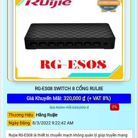
RG-ES08 SWITCH 8 CỔNG RUIJIE
Giá Khuyến Mãi:
320,000 ₫
(+ VAT 8%)
0%
Giá Niêm Yết:320,000 đ
Thương Hiệu
Hãng Ruijie
Ngày Đăng
8/3/2022 9:22:42 AM
Ruijie RG-ES08 là thiết bị chuyển mạch không quản lý giúp truyền mạng