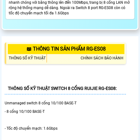
nhanh chóng với băng thông lên đến 100Mbps, trang bị 8 cổng LAN mở
rộng hệ thống mạng dễ dàng. Ngoài ra Switch 8 port RG-ES08 còn có
tốc độ chuyển mạch tối đa 1.6Gbps
📖 THÔNG TIN SẢN PHẨM RG-ES08
THÔNG SỐ KỸ THUẬT
CHÍNH SÁCH BẢO HÀNH
THÔNG SỐ KỸ THUẬT SWITCH 8 CỔNG RUIJIE RG-ES08:
Unmanaged switch 8 cổng 10/100 BASE-T
- 8 cổng 10/100 BASE-T
- Tốc độ chuyển mạch: 1.6Gbps