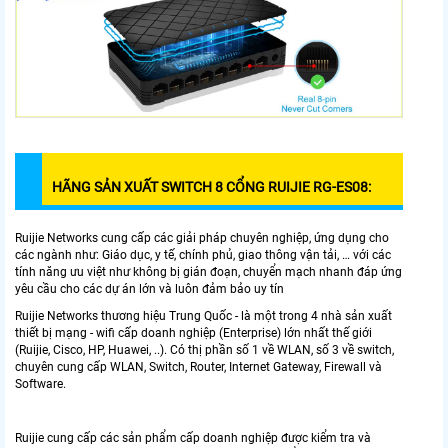
HÃNG SẢN XUẤT SWITCH 8 CỔNG RUIJIE RG-ES08:
Ruijie Networks cung cấp các giải pháp chuyên nghiệp, ứng dụng cho
các ngành như: Giáo dục, y tế, chính phủ, giao thông vận tải, … với các
tính năng ưu việt như không bị gián đoạn, chuyển mạch nhanh đáp ứng
yêu cầu cho các dự án lớn và luôn đảm bảo uy tín
Ruijie Networks thương hiệu Trung Quốc - là một trong 4 nhà sản xuất
thiết bị mạng - wifi cấp doanh nghiệp (Enterprise) lớn nhất thế giới
(Ruijie, Cisco, HP, Huawei, ..). Có thị phần số 1 về WLAN, số 3 về switch,
chuyên cung cấp WLAN, Switch, Router, Internet Gateway, Firewall và
Software.
Ruijie cung cấp các sản phẩm cấp doanh nghiệp được kiểm tra và