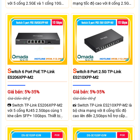
với 5 cổng 2.5GE và 1 cổng 10G
mạng tốc độ cao với 8 cổng 2.5GE
SFP+, đáp ứng nhu cầu truyền tải
và 2 cổng 10G SFP+ đáp ứng nhu
dữ liệu lớn sở hữu băng thông
cầu truyền tải dữ liệu lớn sở hữu
chuyển mạch 45Gbps cùng tốc độ
băng thông chuyển mạch 80Gbps
chuyển tiếp 33.48Mpps, mang lại
tốc độ chuyển tiếp 59.52Mpps
hiệu suất ổn định cho doanh
mang lại kết nối ổn định cho
nghiệp văn phòng và hệ thống
doanh nghiệp văn phòng và hệ
mạng hiện đại.
thống mạng hiện đại.
S
S
Witch 6 Port PoE TP-Link
Witch 8 Port 2.5G TP-Link
ES206XPP-M2
ES210XPP-M2
Giá bán: 5%-35%
Giá bán: 5%-35%
Giá Gốc: 00 ₫
Giá Gốc: 00 ₫
📷 Switch TP-Link ES206XPP-M2
📸 Switch TP-Link ES210XPP-M2 là
với 5 cổng RJ45 2.5Gbps cùng 1
bộ chia mạng với 8 cổng tốc độ
khe cắm SFP+ 10Gbps. Thiết bị
cao lên đến 2,5Gbps hỗ trợ cấp
tích hợp 4 cổng PoE++ đạt chuẩn
nguồn và mạng cho đầu ghi hình
802.3af/at/bt tổng công suất
từ xa nhờ công suất POE lên đến
120W cấp nguồn đến 90W mỗi
cổng đáp ứng tốt hệ thống camera