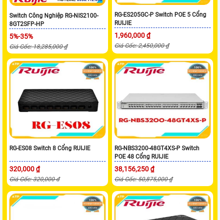
RG-ES205GC-P Switch POE 5 Cổng
Switch Công Nghiệp RG-NIS2100-
RUIJIE
8GT2SFP-HP
1,960,000 ₫
5%-35%
Giá Gốc: 2,450,000 ₫
Giá Gốc: 18,285,000 ₫
RG-ES08 Switch 8 Cổng RUIJIE
RG-NBS3200-48GT4XS-P Switch
POE 48 Cổng RUIJIE
320,000 ₫
38,156,250 ₫
Giá Gốc: 320,000 đ
Giá Gốc: 50,875,000 ₫