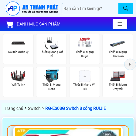
DANH MỤC SẢN PHẨM
Switch Quản Lý
Thiết Bị Mạng Giá
Thiết Bị Mạng
Thiết Bị Mạng
Rẻ
Ruijie
Hikvision
Wifi Tplink
Thiết Bị Mạng
Thiết Bị Mạng Wi-
Thiết Bị Mạng
Netis
Tek
Draytek
›
›
Trang chủ
Switch
RG-ES08G Switch 8 cổng RUIJIE