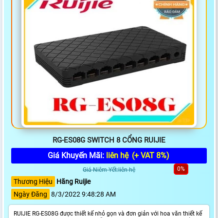
RG-ES08G SWITCH 8 CỔNG RUIJIE
Giá Khuyến Mãi:
liên hệ
(+ VAT 8%)
0%
Giá Niêm Yết:liên hệ
Thương Hiệu
Hãng Ruijie
Ngày Đăng
8/3/2022 9:48:28 AM
RUIJIE RG-ES08G được thiết kế nhỏ gọn và đơn giản với hoa văn thiết kế