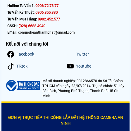
0906.72.73.77
Hotline Tư Vấn 1:
0906.855.330
Tư Vấn Kỹ Thuật:
0902.452.577
Tư Vấn Mua Hàng:
(028) 6688.4949
CSKH:
Email:
congngheanthanhphat@gmail.com
Kết nối với chúng tôi
Facebook
Twitter
Tiktok
Youtube
Mã số doanh nghiệp: 0312866570 do Sở Tài Chính
TP.HCM cấp ngày 23/07/2014. Trụ sở chính: 51 Lũy
Bán Bích, Phường Phú Thạnh, Thành Phố Hồ Chí
Minh
ĐƠN VỊ TRỰC TIẾP THI CÔNG LẮP ĐẶT HỆ THỐNG CAMERA AN
NINH