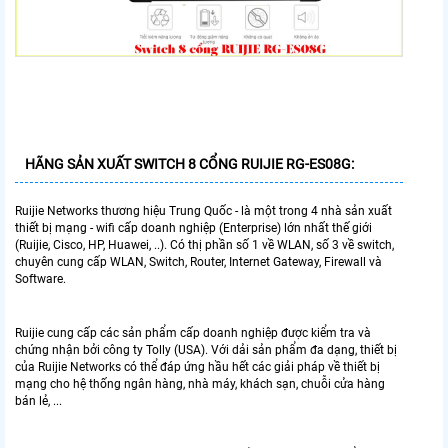
HÃNG SẢN XUẤT SWITCH 8 CỔNG RUIJIE RG-ES08G:
Ruijie Networks thương hiệu Trung Quốc - là một trong 4 nhà sản xuất
thiết bị mạng - wifi cấp doanh nghiệp (Enterprise) lớn nhất thế giới
(Ruijie, Cisco, HP, Huawei, ..). Có thị phần số 1 về WLAN, số 3 về switch,
chuyên cung cấp WLAN, Switch, Router, Internet Gateway, Firewall và
Software.
Ruijie cung cấp các sản phẩm cấp doanh nghiệp được kiểm tra và
chứng nhận bởi công ty Tolly (USA). Với dải sản phẩm đa dạng, thiết bị
của Ruijie Networks có thể đáp ứng hầu hết các giải pháp về thiết bị
mạng cho hệ thống ngân hàng, nhà máy, khách sạn, chuỗi cửa hàng
bán lẻ, ...