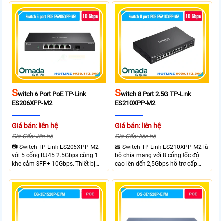
dữ liệu lớn sở hữu băng thông
cầu truyền tải dữ liệu lớn sở hữu
chuyển mạch 45Gbps cùng tốc độ
băng thông chuyển mạch 80Gbps
chuyển tiếp 33.48Mpps, mang lại
tốc độ chuyển tiếp 59.52Mpps
hiệu suất ổn định cho doanh
mang lại kết nối ổn định cho
nghiệp văn phòng và hệ thống
doanh nghiệp văn phòng và hệ
mạng hiện đại.
thống mạng hiện đại.
S
S
Witch 6 Port PoE TP-Link
Witch 8 Port 2.5G TP-Link
ES206XPP-M2
ES210XPP-M2
Giá bán: liên hệ
Giá bán: liên hệ
Giá Gốc: liên hệ
Giá Gốc: liên hệ
📷 Switch TP-Link ES206XPP-M2
📸 Switch TP-Link ES210XPP-M2 là
với 5 cổng RJ45 2.5Gbps cùng 1
bộ chia mạng với 8 cổng tốc độ
khe cắm SFP+ 10Gbps. Thiết bị
cao lên đến 2,5Gbps hỗ trợ cấp
tích hợp 4 cổng PoE++ đạt chuẩn
nguồn và mạng cho đầu ghi hình
802.3af/at/bt tổng công suất
từ xa nhờ công suất POE lên đến
120W cấp nguồn đến 90W mỗi
cổng đáp ứng tốt hệ thống camera
IP và WiFi hiệu suất cao.