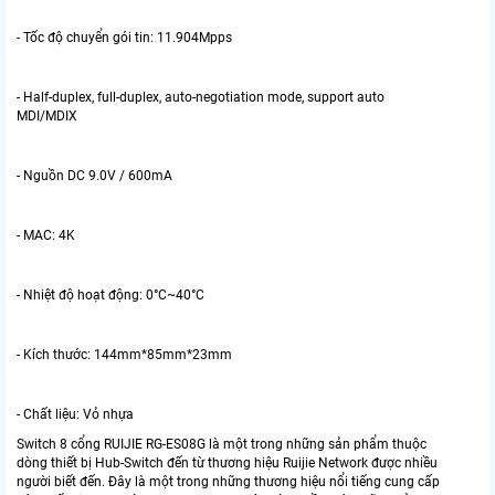
- Tốc độ chuyển gói tin: 11.904Mpps
- Half-duplex, full-duplex, auto-negotiation mode, support auto
MDI/MDIX
- Nguồn DC 9.0V / 600mA
- MAC: 4K
- Nhiệt độ hoạt động: 0°C~40°C
- Kích thước: 144mm*85mm*23mm
- Chất liệu: Vỏ nhựa
Switch 8 cổng RUIJIE RG-ES08G là một trong những sản phẩm thuộc
dòng thiết bị Hub-Switch đến từ thương hiệu Ruijie Network được nhiều
người biết đến. Đây là một trong những thương hiệu nổi tiếng cung cấp