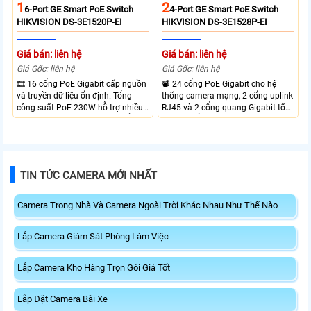
1
2
6-Port GE Smart PoE Switch
4-Port GE Smart PoE Switch
HIKVISION DS-3E1520P-EI
HIKVISION DS-3E1528P-EI
Giá bán: liên hệ
Giá bán: liên hệ
Giá Gốc: liên hệ
Giá Gốc: liên hệ
🎞 16 cổng PoE Gigabit cấp nguồn
📽 24 cổng PoE Gigabit cho hệ
và truyền dữ liệu ổn định. Tổng
thống camera mạng, 2 cổng uplink
công suất PoE 230W hỗ trợ nhiều
RJ45 và 2 cổng quang Gigabit tốc
thiết bị cùng lúc. Tốc độ chuyển
độ cao, Tổng công suất PoE 370W
mạch 68Gbps đảm bảo hiệu suất
cấp nguồn nhiều thiết bị.
cao ổn định. Hỗ trợ truyền PoE xa
lên đến 300m cho hệ thống
camera.
TIN TỨC CAMERA MỚI NHẤT
Camera Trong Nhà Và Camera Ngoài Trời Khác Nhau Như Thế Nào
Lắp Camera Giám Sát Phòng Làm Việc
Lắp Camera Kho Hàng Trọn Gói Giá Tốt
Lắp Đặt Camera Bãi Xe