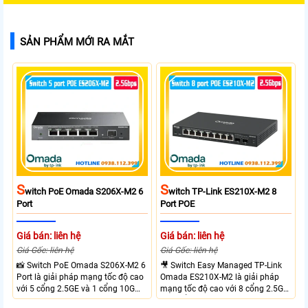
SẢN PHẨM MỚI RA MẮT
S
S
Witch PoE Omada S206X-M2 6
Witch TP-Link ES210X-M2 8
Port
Port POE
Giá bán: liên hệ
Giá bán: liên hệ
Giá Gốc: liên hệ
Giá Gốc: liên hệ
📸 Switch PoE Omada S206X-M2 6
🎥 Switch Easy Managed TP-Link
Port là giải pháp mạng tốc độ cao
Omada ES210X-M2 là giải pháp
với 5 cổng 2.5GE và 1 cổng 10G
mạng tốc độ cao với 8 cổng 2.5GE
SFP+, đáp ứng nhu cầu truyền tải
và 2 cổng 10G SFP+ đáp ứng nhu