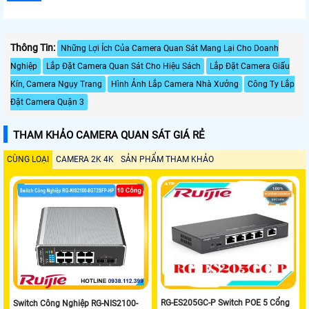
Thông Tin:
Những Lợi Ích Của Camera Quan Sát Mang Lại Cho Doanh
Nghiệp
Lắp Đặt Camera Quan Sát Cho Hiệu Sách
Lắp Đặt Camera Giấu
Kín, Camera Ngụy Trang
Hình Ảnh Lắp Camera Nhà Xưởng
Công Ty Lắp
Đặt Camera Quận 3
THAM KHẢO CAMERA QUAN SÁT GIÁ RẺ
CÙNG LOẠI
CAMERA 2K 4K
SẢN PHẨM THAM KHẢO
RG-ES205GC-P Switch POE 5 Cổng
Switch Công Nghiệp RG-NIS2100-