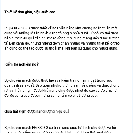
Thiết kế đơn giản, hiệu suất cao
Ruijie RG-ES08G được thiết kế hoa văn bằng kim cương hoàn thiện mờ
cùng với những lỗ tản nhiệt dạng tổ ong ở phía dưới. Từ đó, có thể đảm
bảo được hiệu quả tản nhiệt cao đồng thời cũng mang đến được sự tinh
tế. Bên cạnh đó, những miếng đệm chân nhúng và những thiết kế lỗ treo
ẩn cũng có thể tạo được sự thoải mái khi bạn sử dụng cho người dùng.
Kiểm tra nghiêm ngặt
Bộ chuyển mạch được thực hiện và kiểm tra nghiêm ngặt trong suốt
quá trình sản xuất. Bao gồm những thử nghiệm về chống va đập, chống
rơi và thử nghiệm được khả năng chịu được nhiệt độ cao và độ ẩm. Từ
đó, để cung cấp được những sản phẩm có chất lượng cao.
Giúp tiết kiệm được năng lượng hiệu quả
Bộ chuyển mạch RG-ES08G có tính năng giúp tự thích ứng dược và hỗ
trợ cho các cổng mạng. Cùng với cấu hình thiết bị có thể hoạt động