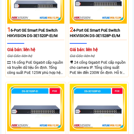
1
2
6-Port GE Smart PoE Switch
4-Port GE Smart PoE Switch
HIKVISION DS-3E1520P-EI/M
HIKVISION DS-3E1528P-EI/M
Giá bán: liên hệ
Giá bán: liên hệ
Giá Gốc: liên hệ
Giá Gốc: liên hệ
🎞 16 cổng PoE Gigabit cấp nguồn
🎥 24 cổng Gigabit PoE cấp nguồn
và truyền dữ liệu ổn định. Tổng
cho camera IP. Tổng công suất
công suất PoE 125W phù hợp hệ
PoE lên đến 230W ổn định. Hỗ trợ
thống camera IP vừa. 2 cổng RJ45
truyền PoE xa đến 300 mét. Băng
Gigabit và 2 cổng quang SFP mở
thông chuyển mạch đạt 68 Gbps
rộng linh hoạt. Hỗ trợ truyền PoE
mạnh mẽ.
xa tối đa lên đến 300 mét.