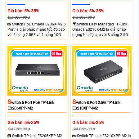
Giá bán: 5%-35%
Giá bán: 5%-35%
Giá Gốc: 00 ₫
Giá Gốc: 00 ₫
📸 Switch PoE Omada S206X-M2 6
🎥 Switch Easy Managed TP-Link
Port là giải pháp mạng tốc độ cao
Omada ES210X-M2 là giải pháp
với 5 cổng 2.5GE và 1 cổng 10G
mạng tốc độ cao với 8 cổng 2.5GE
SFP+, đáp ứng nhu cầu truyền tải
và 2 cổng 10G SFP+ đáp ứng nhu
dữ liệu lớn sở hữu băng thông
cầu truyền tải dữ liệu lớn sở hữu
chuyển mạch 45Gbps cùng tốc độ
băng thông chuyển mạch 80Gbps
chuyển tiếp 33.48Mpps, mang lại
tốc độ chuyển tiếp 59.52Mpps
hiệu suất ổn định cho doanh
mang lại kết nối ổn định cho
nghiệp văn phòng và hệ thống
doanh nghiệp văn phòng và hệ
mạng hiện đại.
thống mạng hiện đại.
S
S
Witch 6 Port PoE TP-Link
Witch 8 Port 2.5G TP-Link
ES206XPP-M2
ES210XPP-M2
Giá bán: 5%-35%
Giá bán: 5%-35%
Giá Gốc: 00 ₫
Giá Gốc: 00 ₫
📷 Switch TP-Link ES206XPP-M2
📸 Switch TP-Link ES210XPP-M2 là