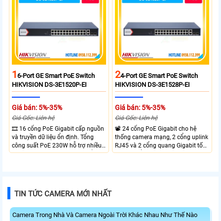
xa tối đa lên đến 300 mét.
1
2
6-Port GE Smart PoE Switch
4-Port GE Smart PoE Switch
HIKVISION DS-3E1520P-EI
HIKVISION DS-3E1528P-EI
Giá bán: 5%-35%
Giá bán: 5%-35%
Giá Gốc: Liên hệ
Giá Gốc: Liên hệ
🎞 16 cổng PoE Gigabit cấp nguồn
📽 24 cổng PoE Gigabit cho hệ
và truyền dữ liệu ổn định. Tổng
thống camera mạng, 2 cổng uplink
công suất PoE 230W hỗ trợ nhiều
RJ45 và 2 cổng quang Gigabit tốc
thiết bị cùng lúc. Tốc độ chuyển
độ cao, Tổng công suất PoE 370W
mạch 68Gbps đảm bảo hiệu suất
cấp nguồn nhiều thiết bị.
cao ổn định. Hỗ trợ truyền PoE xa
lên đến 300m cho hệ thống
camera.
TIN TỨC CAMERA MỚI NHẤT
Camera Trong Nhà Và Camera Ngoài Trời Khác Nhau Như Thế Nào