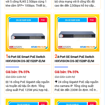
với 5 cổng RJ45 2.5Gbps cùng 1
bộ chia mạng với 8 cổng tốc độ
khe cắm SFP+ 10Gbps. Thiết bị
cao lên đến 2,5Gbps hỗ trợ cấp
tích hợp 4 cổng PoE++ đạt chuẩn
nguồn và mạng cho đầu ghi hình
802.3af/at/bt tổng công suất
từ xa nhờ công suất POE lên đến
120W cấp nguồn đến 90W mỗi
cổng đáp ứng tốt hệ thống camera
IP và WiFi hiệu suất cao.
1
2
6-Port GE Smart PoE Switch
4-Port GE Smart PoE Switch
HIKVISION DS-3E1520P-EI/M
HIKVISION DS-3E1528P-EI/M
Giá bán: 5%-35%
Giá bán: 5%-35%
Giá Gốc: Liên hệ
Giá Gốc: Liên hệ
🎞 16 cổng PoE Gigabit cấp nguồn
🎥 24 cổng Gigabit PoE cấp nguồn
và truyền dữ liệu ổn định. Tổng
cho camera IP. Tổng công suất
công suất PoE 125W phù hợp hệ
PoE lên đến 230W ổn định. Hỗ trợ
thống camera IP vừa. 2 cổng RJ45
truyền PoE xa đến 300 mét. Băng
Gigabit và 2 cổng quang SFP mở
thông chuyển mạch đạt 68 Gbps
rộng linh hoạt. Hỗ trợ truyền PoE
mạnh mẽ.