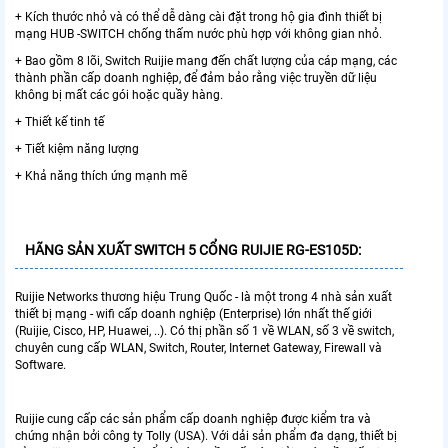
+ Kích thước nhỏ và có thể dễ dàng cài đặt trong hộ gia đình thiết bị
mạng HUB -SWITCH chống thấm nước phù hợp với không gian nhỏ.
+ Bao gồm 8 lõi, Switch Ruijie mang đến chất lượng của cáp mạng, các
thành phần cấp doanh nghiệp, để đảm bảo rằng việc truyền dữ liệu
không bị mất các gói hoặc quầy hàng.
+ Thiết kế tinh tế
+ Tiết kiệm năng lượng
+ Khả năng thích ứng mạnh mẽ
HÃNG SẢN XUẤT SWITCH 5 CỔNG RUIJIE RG-ES105D:
Ruijie Networks thương hiệu Trung Quốc - là một trong 4 nhà sản xuất
thiết bị mạng - wifi cấp doanh nghiệp (Enterprise) lớn nhất thế giới
(Ruijie, Cisco, HP, Huawei, ..). Có thị phần số 1 về WLAN, số 3 về switch,
chuyên cung cấp WLAN, Switch, Router, Internet Gateway, Firewall và
Software.
Ruijie cung cấp các sản phẩm cấp doanh nghiệp được kiểm tra và
chứng nhận bởi công ty Tolly (USA). Với dải sản phẩm đa dạng, thiết bị