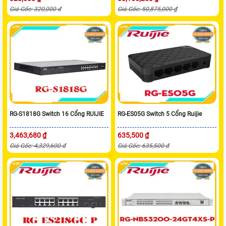
Giá Gốc: 320,000 đ
Giá Gốc: 50,875,000 ₫
RG-S1818G Switch 16 Cổng RUIJIE
RG-ES05G Switch 5 Cổng Ruijie
3,463,680 ₫
635,500 ₫
Giá Gốc: 4,329,600 đ
Giá Gốc: 635,500 đ