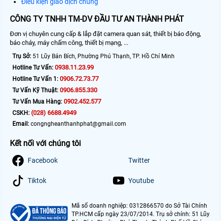
Điều kiện giao dịch chung
CÔNG TY TNHH TM-DV ĐẦU TƯ AN THÀNH PHÁT
Đơn vị chuyên cung cấp & lắp đặt camera quan sát, thiết bị báo động,
báo cháy, máy chấm công, thiết bị mạng, ...
Trụ Sở:
51 Lũy Bán Bích, Phường Phú Thạnh, TP. Hồ Chí Minh
0938.11.23.99
Hotline Tư Vấn:
0906.72.73.77
Hotline Tư Vấn 1:
0906.855.330
Tư Vấn Kỹ Thuật:
0902.452.577
Tư Vấn Mua Hàng:
(028) 6688.4949
CSKH:
Email:
congngheanthanhphat@gmail.com
Kết nối với chúng tôi
Facebook
Twitter
Tiktok
Youtube
Mã số doanh nghiệp: 0312866570 do Sở Tài Chính
TP.HCM cấp ngày 23/07/2014. Trụ sở chính: 51 Lũy