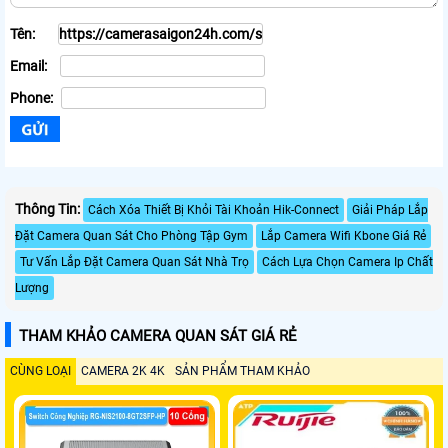
Tên:
Email:
Phone:
Thông Tin:
Cách Xóa Thiết Bị Khỏi Tài Khoản Hik-Connect
Giải Pháp Lắp
Đặt Camera Quan Sát Cho Phòng Tập Gym
Lắp Camera Wifi Kbone Giá Rẻ
Tư Vấn Lắp Đặt Camera Quan Sát Nhà Trọ
Cách Lựa Chọn Camera Ip Chất
Lượng
THAM KHẢO CAMERA QUAN SÁT GIÁ RẺ
CÙNG LOẠI
CAMERA 2K 4K
SẢN PHẨM THAM KHẢO