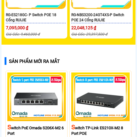
RG-ES218GC- P Switch POE 18
RG-NBS3200-24GT4XS-P Switch
Cổng RUIJIE
POE 24 Cổng RUIJIE
7,095,000 ₫
22,048,125 ₫
Giá Gốc: 9,460,000 đ
Giá Gốc: 29,397,500 đ
SẢN PHẨM MỚI RA MẮT
S
S
Witch PoE Omada S206X-M2 6
Witch TP-Link ES210X-M2 8
Port
Port POE