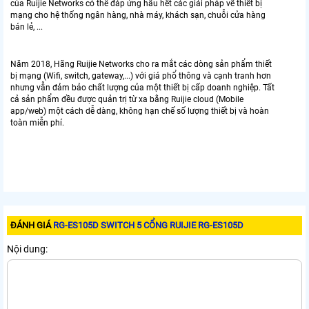
của Ruijie Networks có thể đáp ứng hầu hết các giải pháp về thiết bị
mạng cho hệ thống ngân hàng, nhà máy, khách sạn, chuỗi cửa hàng
bán lẻ, ...
Năm 2018, Hãng Ruijie Networks cho ra mắt các dòng sản phẩm thiết
bị mạng (Wifi, switch, gateway,...) với giá phổ thông và cạnh tranh hơn
nhưng vẫn đảm bảo chất lượng của một thiết bị cấp doanh nghiệp. Tất
cả sản phẩm đều được quản trị từ xa bằng Ruijie cloud (Mobile
app/web) một cách dễ dàng, không hạn chế số lượng thiết bị và hoàn
toàn miễn phí.
ĐÁNH GIÁ
RG-ES105D SWITCH 5 CỔNG RUIJIE RG-ES105D
Nội dung: