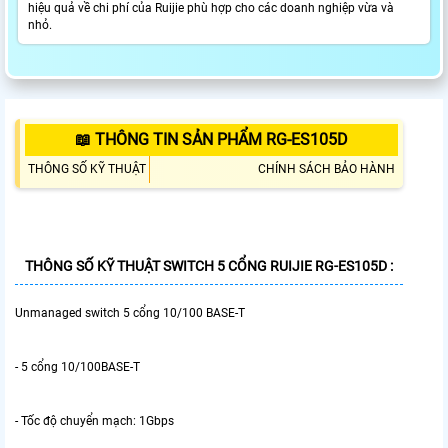
hiệu quả về chi phí của Ruijie phù hợp cho các doanh nghiệp vừa và
nhỏ.
📖 THÔNG TIN SẢN PHẨM RG-ES105D
THÔNG SỐ KỸ THUẬT
CHÍNH SÁCH BẢO HÀNH
THÔNG SỐ KỸ THUẬT SWITCH 5 CỔNG RUIJIE RG-ES105D :
Unmanaged switch 5 cổng 10/100 BASE-T
- 5 cổng 10/100BASE-T
- Tốc độ chuyển mạch: 1Gbps