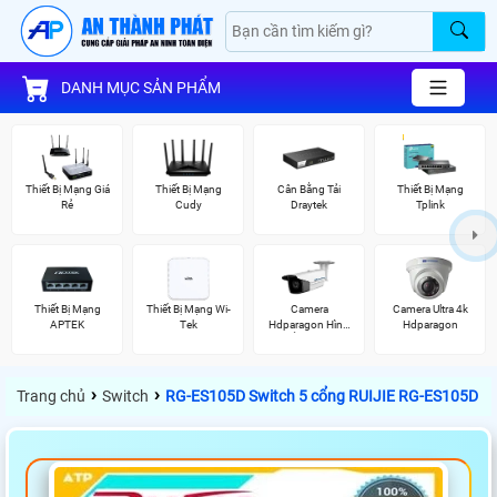
DANH MỤC SẢN PHẨM
Thiết Bị Mạng Giá
Thiết Bị Mạng
Cân Bằng Tải
Thiết Bị Mạng
Rẻ
Cudy
Draytek
Tplink
Thiết Bị Mạng
Thiết Bị Mạng Wi-
Camera
Camera Ultra 4k
APTEK
Tek
Hdparagon Hình
Hdparagon
Ảnh 4K
›
›
Trang chủ
Switch
RG-ES105D Switch 5 cổng RUIJIE RG-ES105D