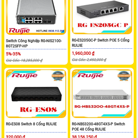
RG-ES205GC-P Switch POE 5 Cổng
Switch Công Nghiệp RG-NIS2100-
RUIJIE
8GT2SFP-HP
1,960,000 ₫
5%-35%
Giá Gốc: 2,450,000 ₫
Giá Gốc: 18,285,000 ₫
RG-ES08 Switch 8 Cổng RUIJIE
RG-NBS3200-48GT4XS-P Switch
POE 48 Cổng RUIJIE
320,000 ₫
38,156,250 ₫