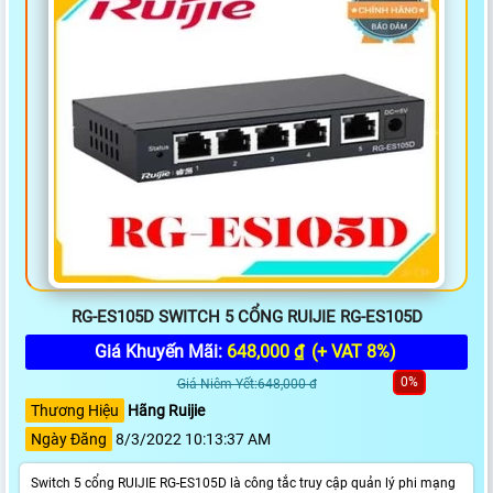
RG-ES105D SWITCH 5 CỔNG RUIJIE RG-ES105D
Giá Khuyến Mãi:
648,000 ₫
(+ VAT 8%)
0%
Giá Niêm Yết:648,000 đ
Thương Hiệu
Hãng Ruijie
Ngày Đăng
8/3/2022 10:13:37 AM
Switch 5 cổng RUIJIE RG-ES105D là công tắc truy cập quản lý phi mạng