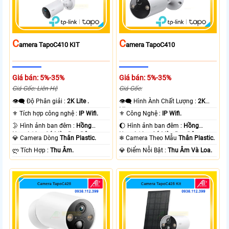
C
C
Amera TapoC410 KIT
Amera TapoC410
Giá bán: 5%-35%
Giá bán: 5%-35%
Giá Gốc: Liên Hệ
Giá Gốc:
👁️‍🗨 Độ Phân giải :
2K Lite .
👁️‍🗨 Hình Ành Chất Lượng :
2K
Lite .
⚜️ Tích hợp công nghệ :
IP Wifi.
⚜️ Công Nghệ :
IP Wifi.
🌛 Hình ảnh ban đêm :
Hồng
🌔 Hình ảnh ban đêm :
Hồng
Ngoại 10m Có Màu Ban Ðêm.
Ngoại 10m Có Màu Ban Ðêm.
💎 Camera Dòng
Thân Plastic.
❄ Camera Theo Mẫu
Thân Plastic.
️ლ Tích Hợp :
Thu Âm.
️💎 Điểm Nỗi Bật :
Thu Âm Và Loa.