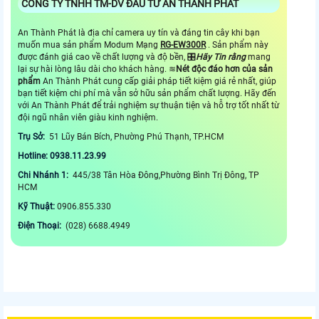
CÔNG TY TNHH TM-DV ĐẦU TƯ AN THÀNH PHÁT
An Thành Phát là địa chỉ camera uy tín và đáng tin cây khi bạn
muốn mua sản phẩm Modum Mạng
RG-EW300R
. Sản phẩm này
được đánh giá cao về chất lượng và độ bền, 🎛
Hãy Tin rằng
mang
lại sự hài lòng lâu dài cho khách hàng. ≋
Nét độc đáo hơn của sản
phẩm
An Thành Phát cung cấp giải pháp tiết kiệm giá rẻ nhất, giúp
bạn tiết kiệm chi phí mà vẫn sở hữu sản phẩm chất lượng. Hãy đến
với An Thành Phát để trải nghiệm sự thuận tiện và hỗ trợ tốt nhất từ
đội ngũ nhân viên giàu kinh nghiệm.
Trụ Sở:
51 Lũy Bán Bích, Phường Phú Thạnh, TP.HCM
Hotline: 0938.11.23.99
Chi Nhánh 1:
445/38 Tân Hòa Đông,Phường Bình Trị Đông, TP
HCM
Kỹ Thuật:
0906.855.330
Điện Thoại:
(028) 6688.4949