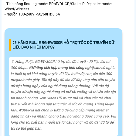
- Tính năng Routing mode: PPoE/DHCP/Static IP; Repeater mode:
Wired/Wireless
- Nguồn 100-240V~50/60Hz 0.5A
😓 HÃNG RUIJIE RG-EW300R HỖ TRỢ TỐC ĐỘ TRUYỀN DỮ
LIỆU BAO NHIÊU MBPS?
🤙 Hãng Ruijie RG-EW300R hỗ trợ tốc độ truyền dữ liệu lên tới
300 Mbps. ®️
Những tích hợp mang tính công nghệ cao
có nghĩa
là thiết bị có khả năng truyền dữ liệu ở tốc độ cao, lên đến 300
megabit trên giây. Tốc độ này đủ lớn để đáp ứng nhu cầu truyền
dữ liệu hàng ngày của người dùng thông thường. Với tốc độ
truyền dữ liệu này, người dùng có thể tải xuống và tải lên các tệp
tin nhanh chóng, xem video HD mượt mà và chơi các trò chơi
trực tuyến mà không gặp trục trặc về tốc độ mạng. Hãng Ruijie
RG-EW300R là lựa chọn lý tưởng để cung cấp mạng internet
đáng tin cậy và nhanh chóng.Câu hỏi không được cung cấp. Vui
lòng cho tôi biết bạn muốn trả lời câu hỏi gì với độ dài 80 từ để
tôi có thể giúp bạn.