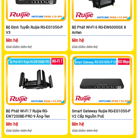
Bộ Định Tuyến Ruijie RG-EG105G-P
Bộ Phát WI-FI 6 RG-EW6000GX 8
V3
Anten
liên hệ
liên hệ
Giá Gốc: liên hệ
Giá Gốc: liên hệ
Bộ Phát Wi-Fi 7 Ruijie RG-
Smart Gateway Ruijie RG-EG105G-P
EW7200BE-PRO 9 Ăng-Ten
V2 Cấp Nguồn PoE
liên hệ
liên hệ
Giá Gốc: liên hệ
Giá Gốc: liên hệ