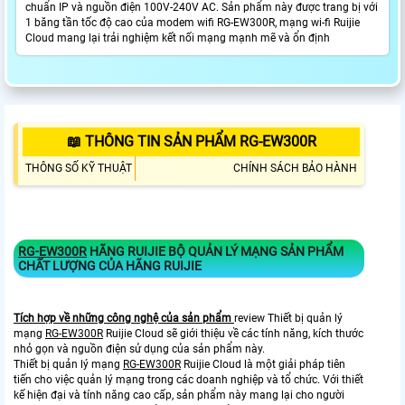
chuẩn IP và nguồn điện 100V-240V AC. Sản phẩm này được trang bị với
1 băng tần tốc độ cao của modem wifi RG-EW300R, mạng wi-fi Ruijie
Cloud mang lại trải nghiệm kết nối mạng mạnh mẽ và ổn định
📖 THÔNG TIN SẢN PHẨM RG-EW300R
THÔNG SỐ KỸ THUẬT
CHÍNH SÁCH BẢO HÀNH
RG-EW300R
HÃNG RUIJIE BỘ QUẢN LÝ MẠNG SẢN PHẨM
CHẤT LƯỢNG CỦA HÃNG RUIJIE
Tích hợp về những công nghệ của sản phẩm
review Thiết bị quản lý
mạng
RG-EW300R
Ruijie Cloud sẽ giới thiệu về các tính năng, kích thước
nhỏ gọn và nguồn điện sử dụng của sản phẩm này.
Thiết bị quản lý mạng
RG-EW300R
Ruijie Cloud là một giải pháp tiên
tiến cho việc quản lý mạng trong các doanh nghiệp và tổ chức. Với thiết
kế hiện đại và tính năng cao cấp, sản phẩm này mang lại cho người