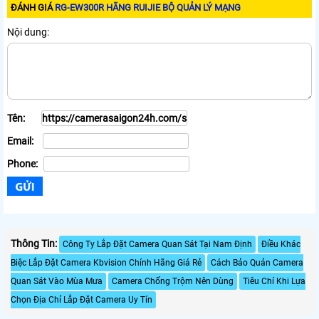
ĐÁNH GIÁ
RG-EW300R HÃNG RUIJIE BỘ QUẢN LÝ MẠNG
Nội dung:
Tên:
Email:
Phone:
Thông Tin:
Công Ty Lắp Đặt Camera Quan Sát Tại Nam Định
Điều Khác
Biệc Lắp Đặt Camera Kbvision Chính Hãng Giá Rẻ
Cách Bảo Quản Camera
Quan Sát Vào Mùa Mưa
Camera Chống Trộm Nên Dùng
Tiêu Chí Khi Lựa
Chọn Địa Chỉ Lắp Đặt Camera Uy Tín