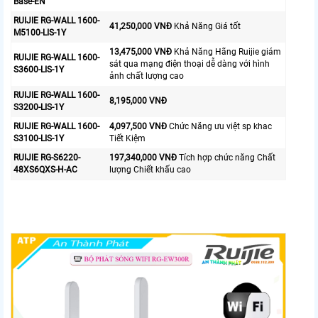
Base-EN
RUIJIE RG-WALL 1600-
41,250,000 VNĐ
Khả Năng Giá tốt
M5100-LIS-1Y
13,475,000 VNĐ
Khả Năng Hãng Ruijie giám
RUIJIE RG-WALL 1600-
sát qua mạng điện thoại dễ dàng với hình
S3600-LIS-1Y
ảnh chất lượng cao
RUIJIE RG-WALL 1600-
8,195,000 VNĐ
S3200-LIS-1Y
RUIJIE RG-WALL 1600-
4,097,500 VNĐ
Chức Năng ưu việt sp khac
S3100-LIS-1Y
Tiết Kiệm
RUIJIE RG-S6220-
197,340,000 VNĐ
Tích hợp chức năng Chất
48XS6QXS-H-AC
lượng Chiết khấu cao