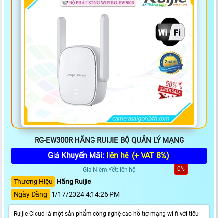
RG-EW300R HÃNG RUIJIE BỘ QUẢN LÝ MẠNG
Giá Khuyến Mãi:
liên hệ
(+ VAT 8%)
0%
Giá Niêm Yết:liên hệ
Thương Hiệu
Hãng Ruijie
Ngày Đăng
1/17/2024 4:14:26 PM
Ruijie Cloud là một sản phẩm công nghệ cao hỗ trợ mạng wi-fi với tiêu