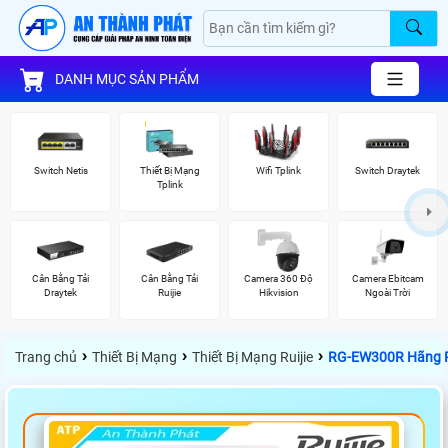
DANH MỤC SẢN PHẨM
Switch Netis
Thiết Bị Mạng
Wifi Tplink
Switch Draytek
Tplink
Cân Bằng Tải
Cân Bằng Tải
Camera 360 Độ
Camera Ebitcam
Draytek
Ruijie
Hikvision
Ngoài Trời
›
›
›
Trang chủ
Thiết Bị Mạng
Thiết Bị Mạng Ruijie
RG-EW300R Hãng R