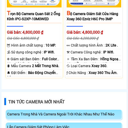
T
B
Rọn Bộ Camera Quan Sát 2 Ống
Ộ Camera Giám Sát Cửa Hàng
Kính IPC-S2XP-10M0WED
Xoay 360 Ezviz H6C Pro 3MP
Giá bán: 4,800,000 ₫
Giá bán: 4,800,000 ₫
Giá Gốc: 6,800,000 ₫
Giá Gốc: 6,200,000 ₫
🦉 Hình ảnh chất lượng :
10 MP.
️👀 Chất lượng hình Ảnh :
2K Lite .
🕉️ Sử dụng công nghệ :
IP Wifi.
⚒ Camera Công nghệ :
IP Wifi.
❈ Giám sát Ban Đêm :
Full Color
🔅 Tầm Xa Ban Đêm :
Hồng Ngoại
20m Có Màu Ban Ðêm.
10m Hồng Ngoại Smart IR.
🐜 Mẫu Camera
2 Mắt Trong Nhà.
💦 Loại Camera
Xoay 360.
️🔔 Đặt Điểm :
Báo Động Chuyển
️ƒ Chức Năng :
Xoay 360 Thu Âm.
Động.
TIN TỨC CAMERA MỚI NHẤT
Camera Trong Nhà Và Camera Ngoài Trời Khác Nhau Như Thế Nào
Lắp Camera Giám Sát Phòng Làm Việc