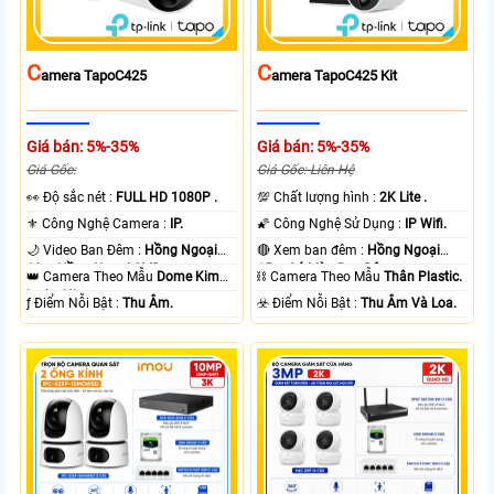
C
C
Amera TapoC425
Amera TapoC425 Kit
Giá bán: 5%-35%
Giá bán: 5%-35%
Giá Gốc:
Giá Gốc: Liên Hệ
️👀 Độ sắc nét :
FULL HD 1080P .
💯 Chất lượng hình :
2K Lite .
⚜️ Công Nghệ Camera :
IP.
🌠 Công Nghệ Sử Dụng :
IP Wifi.
🌙 Video Ban Đêm :
Hồng Ngoại
🔴 Xem ban đêm :
Hồng Ngoại
10m Hồng Ngoại SMD.
15m Có Màu Ban Ðêm.
👑 Camera Theo Mẫu
Dome Kim
⛓ Camera Theo Mẫu
Thân Plastic.
loại + Nhựa.
️ƒ Điểm Nỗi Bật :
Thu Âm.
️☣️ Điểm Nỗi Bật :
Thu Âm Và Loa.