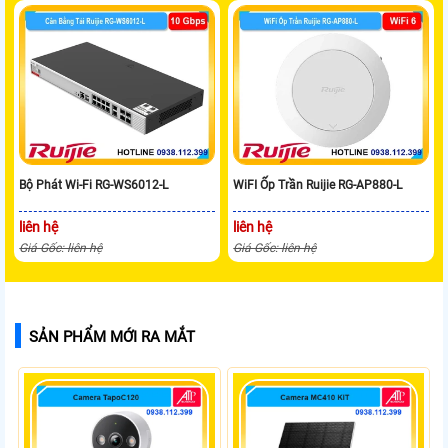
Bộ Phát Wi-Fi RG-WS6012-L
WiFI Ốp Trần Ruijie RG-AP880-L
liên hệ
liên hệ
Giá Gốc: liên hệ
Giá Gốc: liên hệ
SẢN PHẨM MỚI RA MẮT