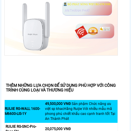
THÊM NHỮNG LỰA CHỌN ĐỂ SỬ DỤNG PHÙ HỢP VỚI CÔNG
TRÌNH CÙNG LOẠI VÀ THƯƠNG HIỆU
49,500,000 VNĐ
Sản phậm Chức năng ưu
RUIJIE RG-WALL 1600-
việt sp khacHãng Ruijie Với nhiều mẫu mã
M6600-LIS-1Y
phong phú chiết khấu cao cạnh tranh tốt Tại
An Thành Phát
RUIJIE RG-SNC-Pro-
20,075,000 VNĐ