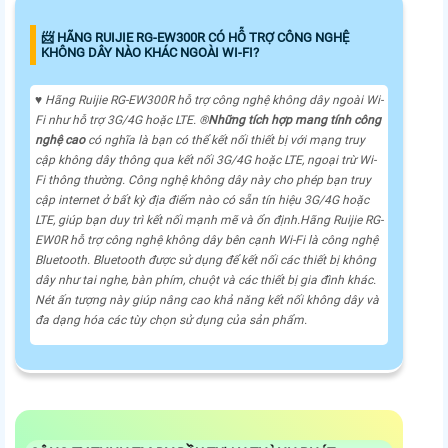
📨 HÃNG RUIJIE RG-EW300R CÓ HỖ TRỢ CÔNG NGHỆ
KHÔNG DÂY NÀO KHÁC NGOÀI WI-FI?
♥️ Hãng Ruijie RG-EW300R hỗ trợ công nghệ không dây ngoài Wi-
Fi như hỗ trợ 3G/4G hoặc LTE. ®️
Những tích hợp mang tính công
nghệ cao
có nghĩa là bạn có thể kết nối thiết bị với mạng truy
cập không dây thông qua kết nối 3G/4G hoặc LTE, ngoại trừ Wi-
Fi thông thường. Công nghệ không dây này cho phép bạn truy
cập internet ở bất kỳ địa điểm nào có sẵn tín hiệu 3G/4G hoặc
LTE, giúp bạn duy trì kết nối mạnh mẽ và ổn định.Hãng Ruijie RG-
EW0R hỗ trợ công nghệ không dây bên cạnh Wi-Fi là công nghệ
Bluetooth. Bluetooth được sử dụng để kết nối các thiết bị không
dây như tai nghe, bàn phím, chuột và các thiết bị gia đình khác.
Nét ấn tượng này giúp nâng cao khả năng kết nối không dây và
đa dạng hóa các tùy chọn sử dụng của sản phẩm.