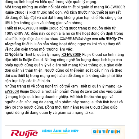
dùng sự linh hoạt và hiệu quả trong việc quản lý mạng.
Một trong những ưu điểm nổi bật của thiết bị quản lý mạng
RG-EW300R
Ruijie Cloud là kích thước nhỏ gọn. Với kích thước nhỏ, thiết bị này rất
dễ dàng để lắp đặt và cài đặt trong không gian hạn chế. Nó cũng giúp
tiết kiệm không gian và không gian văn phòng.
Thiết bị
RG-EW300R
Ruijie Cloud cũng được trang bị nguồn điện từ
100V-240V AC, điều này có nghĩa là nó có thể hoạt động ổn định trong
các điều kiện điện áp khác nhau. 🎞
thiết kế tích hợp cao cấp
🎛
Hãy Tin
rằng
rằng thiết bị luôn sẵn sàng hoạt động ngay cả khi có sự thay đổi
về nguồn điện trong môi trường làm việc.
🎞
Ngoài ra
Thiết bị quản lý mạng
RG-EW300R
Ruijie Cloud có tính năng
đặc biệt là Ruijie Cloud. Những công nghệ ấn tượng được tích hợp cho
phép người dùng quản lý và giám sát mạng từ xa thông qua giao diện
đơn giản và thân thiện. Người dùng có thể kiểm soát, cấu hình và theo
dõi các thiết bị trong mạng một cách dễ dàng mà không cần phải tiếp
cận trực tiếp các thiết bị đó.
Những trang bị về công nghệ thì có thể xem Thiết bị quản lý mạng
RG-
EW300R
Ruijie Cloud là một sản phẩm đáng để xem xét cho việc quản
lý mạng hiệu quả trong doanh nghiệp. Với kích thước nhỏ gọn và
nguồn điện sử dụng đa dạng, sản phẩm này mang lại tính linh hoạt và
tiện lợi cho người dùng. Đồng thời, tính năng Ruijie Cloud cũng giúp
người dùng dễ dàng quản lý và giám sát mạng từ xa.