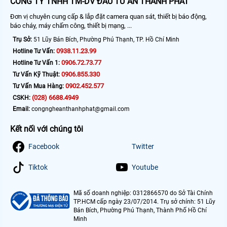
CÔNG TY TNHH TM-DV ĐẦU TƯ AN THÀNH PHÁT
Đơn vị chuyên cung cấp & lắp đặt camera quan sát, thiết bị báo động,
báo cháy, máy chấm công, thiết bị mạng, ...
Trụ Sở:
51 Lũy Bán Bích, Phường Phú Thạnh, TP. Hồ Chí Minh
0938.11.23.99
Hotline Tư Vấn:
0906.72.73.77
Hotline Tư Vấn 1:
0906.855.330
Tư Vấn Kỹ Thuật:
0902.452.577
Tư Vấn Mua Hàng:
(028) 6688.4949
CSKH:
Email:
congngheanthanhphat@gmail.com
Kết nối với chúng tôi
Facebook
Twitter
Tiktok
Youtube
Mã số doanh nghiệp: 0312866570 do Sở Tài Chính
TP.HCM cấp ngày 23/07/2014. Trụ sở chính: 51 Lũy
Bán Bích, Phường Phú Thạnh, Thành Phố Hồ Chí
Minh