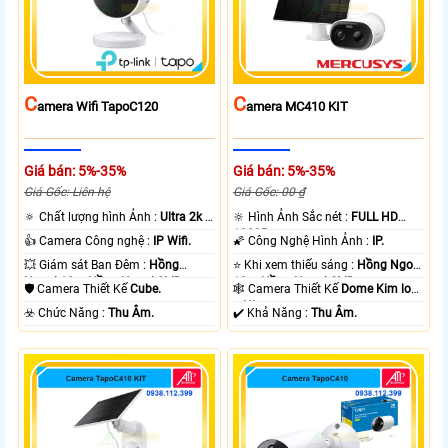
C
C
Amera Wifi TapoC120
Amera MC410 KIT
Giá bán: 5%-35%
Giá bán: 5%-35%
Giá Gốc: Liên hệ
Giá Gốc: 00 ₫
🔅 Chất lượng hình Ảnh :
Ultra 2k +
🔆 Hình Ảnh Sắc nét :
FULL HD
.
1080P .
👍 Camera Công nghệ :
IP Wifi.
🌠 Công Nghệ Hình Ảnh :
IP.
💥 Giám sát Ban Đêm :
Hồng
⭐ Khi xem thiếu sáng :
Hồng Ngoại
Ngoại 10m Hồng Ngoại SMD.
10m Hồng Ngoại SMD.
🛡 Camera Thiết Kế
Cube.
🕸️ Camera Thiết Kế
Dome Kim loại
+ Nhựa.
️☣️ Chức Năng :
Thu Âm.
️✔️ Khả Năng :
Thu Âm.