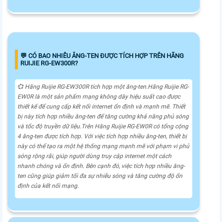
️💬 CÓ BAO NHIÊU ĂNG-TEN ĐƯỢC TÍCH HỢP TRÊN HÃNG
RUIJIE RG-EW300R?
💞 Hãng Ruijie RG-EW300R tích hợp một ăng-ten.Hãng Ruijie RG-
EW0R là một sản phẩm mạng không dây hiệu suất cao được
thiết kế để cung cấp kết nối internet ổn định và mạnh mẽ. Thiết
bị này tích hợp nhiều ăng-ten để tăng cường khả năng phủ sóng
và tốc độ truyền dữ liệu.Trên Hãng Ruijie RG-EW0R có tổng cộng
4 ăng-ten được tích hợp. Với việc tích hợp nhiều ăng-ten, thiết bị
này có thể tạo ra một hệ thống mạng mạnh mẽ với phạm vi phủ
sóng rộng rãi, giúp người dùng truy cập internet một cách
nhanh chóng và ổn định. Bên cạnh đó, việc tích hợp nhiều ăng-
ten cũng giúp giảm tối đa sự nhiễu sóng và tăng cường độ ổn
định của kết nối mạng.