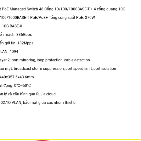
rt PoE Managed Switch 48 Cổng 10/100/1000BASE-T + 4 cổng quang 10G
0/100/1000BASE-T PoE/PoE+ Tổng công suất PoE: 370W
+ 10G BASE-X
yển mạch: 336Gbps
yển gói tin: 132Mpps
VLAN: 4094
ayer 2: port mirroring, loop protection, cable detection
ảo mật: broadcast storm suppression, port speed limit, port isolation
: 440x357.6x43.6mm
oạt động: 0°C~50°C
n lý và cấu hình qua Ruijie cloud
E802.1Q VLAN, bảo mật giữa các nhóm thiết bị