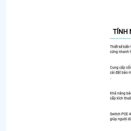
TÍNH 
Thiết kế kiến
cứng nhanh h
Cung cấp cổn
cài đặt bảo 
.
Khả năng bảo
cấp kích thư
Switch POE 4
giúp người d