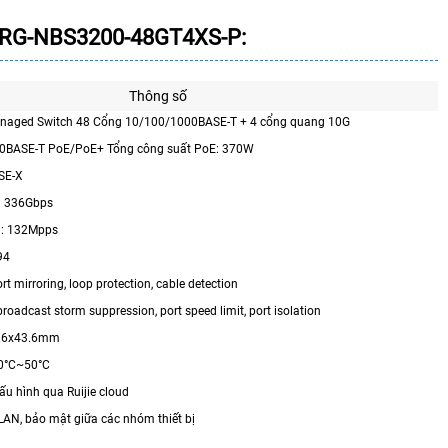
 RG-NBS3200-48GT4XS-P
:
Thông số
anaged Switch 48 Cổng 10/100/1000BASE-T + 4 cổng quang 10G
00BASE-T PoE/PoE+ Tổng công suất PoE: 370W
SE-X
: 336Gbps
in: 132Mpps
94
rt mirroring, loop protection, cable detection
roadcast storm suppression, port speed limit, port isolation
7.6x43.6mm
 0°C~50°C
ấu hình qua Ruijie cloud
LAN, bảo mật giữa các nhóm thiết bị