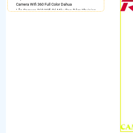
Camera Wifi 360 Full Color Dahua
Lắp Camera 360 Wifi Có Màu Ban Đêm Kbvision
Camera 360 Ánh Sáng Kép
Lắp Camera Chống Trộm 360
Camera Imou 360 Trong Nhà
Lắp Camera Wifi 360 Full Color Hikvision
Camera 360 Báo Động Ezviz
LẮP CAMERA THEO NHU CẦU
Lắp Camera Văn Phòng Giá Rẻ
Lắp Camera Nhà Xưởng Giá Rẻ
Lắp Camera Gia Đình Giá Rẻ
Lắp Camera Kho Hàng Giá Rẻ
Lắp Camera Cửa Hàng Giá Rẻ
Lắp Camera Wifi Giá Rẻ Chính Hãng
Lắp Camera Công Trình Giá Rẻ
Camera 360 Giá Rẻ