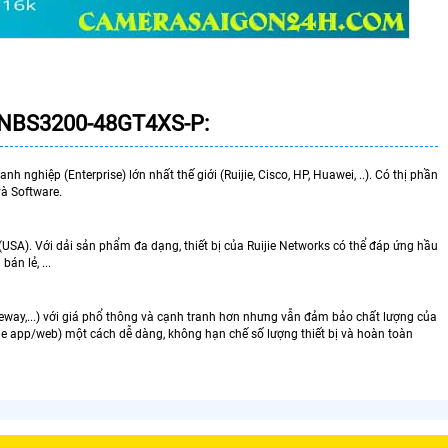
-NBS3200-48GT4XS-P
:
h nghiệp (Enterprise) lớn nhất thế giới (Ruijie, Cisco, HP, Huawei, ..). Có thị phần
và Software.
USA). Với dải sản phẩm đa dạng, thiết bị của Ruijie Networks có thể đáp ứng hầu
án lẻ, ...
eway,...) với giá phổ thông và cạnh tranh hơn nhưng vẫn đảm bảo chất lượng của
ile app/web) một cách dễ dàng, không hạn chế số lượng thiết bị và hoàn toàn