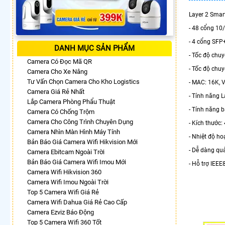
Layer 2 Sma
- 48 cổng 1
- 4 cổng SFP
DANH MỤC SẢN PHẨM
- Tốc độ chu
Camera Có Đọc Mã QR
- Tốc độ chu
Camera Cho Xe Nâng
Tư Vấn Chọn Camera Cho Kho Logistics
- MAC: 16K, 
Camera Giá Rẻ Nhất
- Tính năng L
Lắp Camera Phòng Phẩu Thuật
- Tính năng b
Camera Có Chống Trộm
Camera Cho Công Trình Chuyên Dụng
- Kích thước
Camera Nhìn Màn Hình Máy Tính
- Nhiệt độ h
Bản Báo Giá Camera Wifi Hikvision Mới
- Dễ dàng quả
Camera Ebitcam Ngoài Trời
Bản Báo Giá Camera Wifi Imou Mới
- Hỗ trợ IEE
Camera Wifi Hikvision 360
Camera Wifi Imou Ngoài Trời
Top 5 Camera Wifi Giá Rẻ
Camera Wifi Dahua Giá Rẻ Cao Cấp
Camera Ezviz Báo Động
Top 5 Camera Wifi 360 Tốt