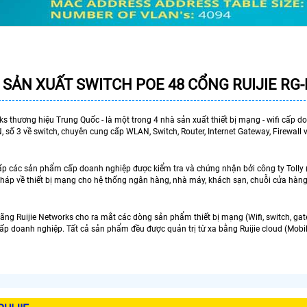
 SẢN XUẤT
SWITCH POE 48 CỔNG RUIJIE RG
ks thương hiệu Trung Quốc - là một trong 4 nhà sản xuất thiết bị mạng - wifi cấp doan
 số 3 về switch, chuyên cung cấp WLAN, Switch, Router, Internet Gateway, Firewall 
cấp các sản phẩm cấp doanh nghiệp được kiểm tra và chứng nhận bởi công ty Tolly (
pháp về thiết bị mạng cho hệ thống ngân hàng, nhà máy, khách sạn, chuỗi cửa hàng b
ng Ruijie Networks cho ra mắt các dòng sản phẩm thiết bị mạng (Wifi, switch, gat
 cấp doanh nghiệp. Tất cả sản phẩm đều được quản trị từ xa bằng Ruijie cloud (Mob