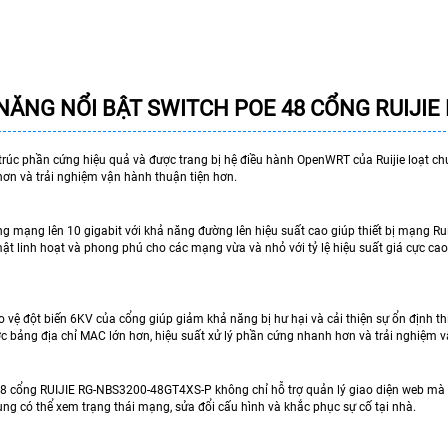
NĂNG NỔI BẬT
SWITCH POE 48 CỔNG RUIJIE
 ​​trúc phần cứng hiệu quả và được trang bị hệ điều hành OpenWRT của Ruijie loạt c
ơn và trải nghiệm vận hành thuận tiện hơn.
g mạng lên 10 gigabit với khả năng đường lên hiệu suất cao giúp thiết bị mạng 
mật linh hoạt và phong phú cho các mạng vừa và nhỏ với tỷ lệ hiệu suất giá cực 
 vệ đột biến 6KV của cổng giúp giảm khả năng bị hư hại và cải thiện sự ổn định th
ớc bảng địa chỉ MAC lớn hơn, hiệu suất xử lý phần cứng nhanh hơn và trải nghiệm v
8 cổng RUIJIE RG-NBS3200-48GT4XS-P không chỉ hỗ trợ quản lý giao diện web mà c
ùng có thể xem trạng thái mạng, sửa đổi cấu hình và khắc phục sự cố tại nhà.