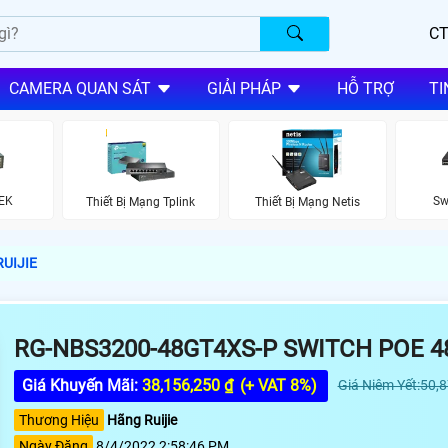
CT
CAMERA QUAN SÁT
GIẢI PHÁP
HỖ TRỢ
TI
EK
Sw
Thiết Bị Mạng Tplink
Thiết Bị Mạng Netis
RUIJIE
RG-NBS3200-48GT4XS-P SWITCH POE 4
Giá Khuyến Mãi:
38,156,250 ₫
(+ VAT 8%)
Giá Niêm Yết:50,
Thương Hiệu
Hãng Ruijie
Ngày Đăng
8/4/2022 2:58:46 PM