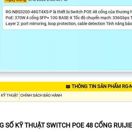
RG-NBS3200-48GT4XS-P là thiết bị Switch POE 48 cổng của thương
PoE: 370W 4 cổng SFP+ 10G BASE-X Tốc độ chuyển mạch: 336Gbps Tố
Layer 2: port mirroring, loop protection, cable detection Tính năng bả
📖 THÔNG TIN SẢN PHẨM RG-
 KỸ THUẬT
CHÍNH SÁCH BẢO HÀNH
G SỐ KỸ THUẬT
SWITCH POE 48 CỔNG RUIJI