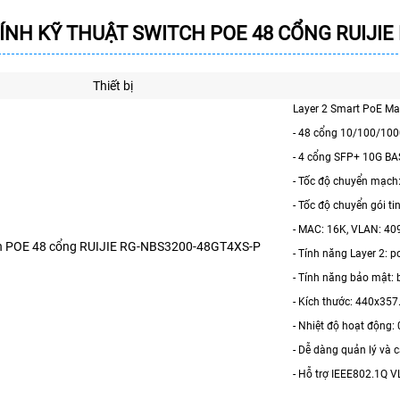
ÍNH KỸ THUẬT
SWITCH POE 48 CỔNG RUIJIE
Thiết bị
Layer 2 Smart PoE M
- 48 cổng 10/100/10
- 4 cổng SFP+ 10G BA
- Tốc độ chuyển mạch
- Tốc độ chuyển gói t
- MAC: 16K, VLAN: 40
h POE 48 cổng RUIJIE RG-NBS3200-48GT4XS-P
- Tính năng Layer 2: po
- Tính năng bảo mật: b
- Kích thước: 440x35
- Nhiệt độ hoạt động:
- Dễ dàng quản lý và c
- Hỗ trợ IEEE802.1Q V