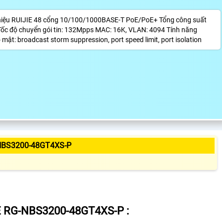
 hiệu RUIJIE 48 cổng 10/100/1000BASE-T PoE/PoE+ Tổng công suất
c độ chuyển gói tin: 132Mpps MAC: 16K, VLAN: 4094 Tính năng
o mật: broadcast storm suppression, port speed limit, port isolation
NBS3200-48GT4XS-P
E RG-NBS3200-48GT4XS-P
: