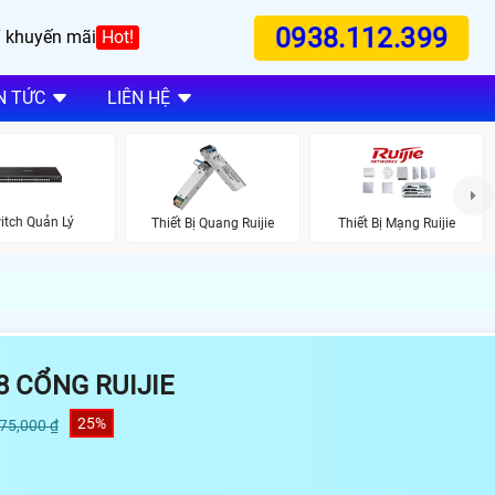
0938.112.399
 khuyến mãi
Hot!
N TỨC
LIÊN HỆ
itch Quản Lý
Thiết Bị Quang Ruijie
Thiết Bị Mạng Ruijie
8 CỔNG RUIJIE
25%
875,000 ₫