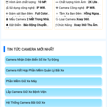
🦉 Hình ảnh chất lượng :
10 MP.
️👀 Chất lượng hình Ảnh :
2K Lite .
🕉️ Sử dụng công nghệ :
IP Wifi.
⚒ Camera Công nghệ :
IP Wifi.
❈ Giám sát Ban Đêm :
Full Color
🔅 Tầm Xa Ban Đêm :
Hồng Ngoại
20m Có Màu Ban Ðêm.
10m Hồng Ngoại Smart IR.
🐜 Mẫu Camera
2 Mắt Trong Nhà.
💦 Loại Camera
Xoay 360.
️🔔 Đặt Điểm :
Báo Động Chuyển
️ƒ Chức Năng :
Xoay 360 Thu Âm.
Động.
TIN TỨC CAMERA MỚI NHẤT
Camera Nhận Diện Biển Số Xe Tự Động
Camera Kết Hợp Phần Mềm Quản Lý Bãi Xe
Phần Mềm Giữ Xe Máy
Lắp Camera Giữ Xe Bệnh Viện
Hệ Thống Camera Bãi Giữ Xe