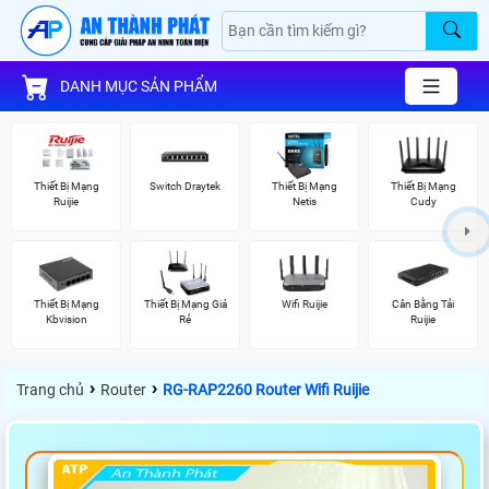
DANH MỤC SẢN PHẨM
Thiết Bị Mạng
Switch Draytek
Thiết Bị Mạng
Thiết Bị Mạng
Ruijie
Netis
Cudy
Thiết Bị Mạng
Thiết Bị Mạng Giá
Wifi Ruijie
Cân Bằng Tải
Kbvision
Rẻ
Ruijie
›
›
Trang chủ
Router
RG-RAP2260 Router Wifi Ruijie