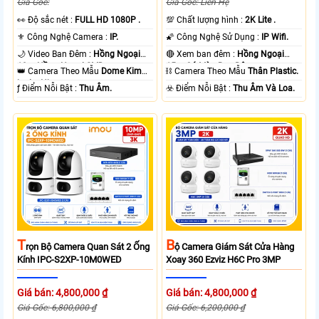
Giá Gốc:
Giá Gốc: Liên Hệ
️👀 Độ sắc nét :
FULL HD 1080P .
💯 Chất lượng hình :
2K Lite .
⚜️ Công Nghệ Camera :
IP.
🌠 Công Nghệ Sử Dụng :
IP Wifi.
🌙 Video Ban Đêm :
Hồng Ngoại
🔴 Xem ban đêm :
Hồng Ngoại
10m Hồng Ngoại SMD.
15m Có Màu Ban Ðêm.
👑 Camera Theo Mẫu
Dome Kim
⛓ Camera Theo Mẫu
Thân Plastic.
loại + Nhựa.
️ƒ Điểm Nỗi Bật :
Thu Âm.
️☣️ Điểm Nỗi Bật :
Thu Âm Và Loa.
T
B
Rọn Bộ Camera Quan Sát 2 Ống
Ộ Camera Giám Sát Cửa Hàng
Kính IPC-S2XP-10M0WED
Xoay 360 Ezviz H6C Pro 3MP
Giá bán: 4,800,000 ₫
Giá bán: 4,800,000 ₫
Giá Gốc: 6,800,000 ₫
Giá Gốc: 6,200,000 ₫