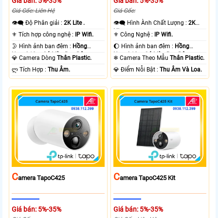
Giá bán: 5%-35%
Giá bán: 5%-35%
Giá Gốc: Liên Hệ
Giá Gốc:
👁️‍🗨 Độ Phân giải :
2K Lite .
👁️‍🗨 Hình Ành Chất Lượng :
2K
Lite .
⚜️ Tích hợp công nghệ :
IP Wifi.
⚜️ Công Nghệ :
IP Wifi.
🌛 Hình ảnh ban đêm :
Hồng
🌔 Hình ảnh ban đêm :
Hồng
Ngoại 10m Có Màu Ban Ðêm.
Ngoại 10m Có Màu Ban Ðêm.
💎 Camera Dòng
Thân Plastic.
❄ Camera Theo Mẫu
Thân Plastic.
️ლ Tích Hợp :
Thu Âm.
️💎 Điểm Nỗi Bật :
Thu Âm Và Loa.
C
C
Amera TapoC425
Amera TapoC425 Kit
Giá bán: 5%-35%
Giá bán: 5%-35%