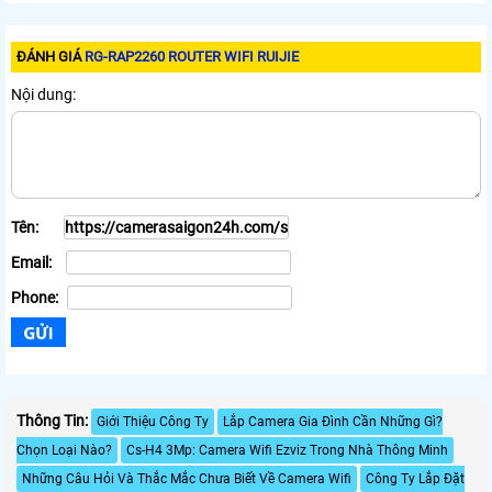
ĐÁNH GIÁ
RG-RAP2260 ROUTER WIFI RUIJIE
Nội dung:
Tên:
Email:
Phone:
Thông Tin:
Giới Thiệu Công Ty
Lắp Camera Gia Đình Cần Những Gì?
Chọn Loại Nào?
Cs-H4 3Mp: Camera Wifi Ezviz Trong Nhà Thông Minh
Những Câu Hỏi Và Thắc Mắc Chưa Biết Về Camera Wifi
Công Ty Lắp Đặt