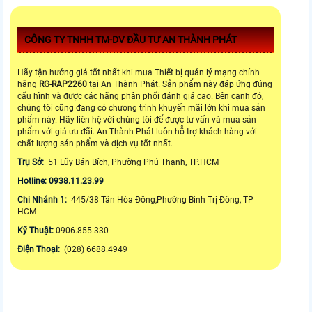
CÔNG TY TNHH TM-DV ĐẦU TƯ AN THÀNH PHÁT
Hãy tận hưởng giá tốt nhất khi mua Thiết bị quản lý mạng chính
hãng
RG-RAP2260
tại An Thành Phát. Sản phẩm này đáp ứng đúng
cấu hình và được các hãng phân phối đánh giá cao. Bên cạnh đó,
chúng tôi cũng đang có chương trình khuyến mãi lớn khi mua sản
phẩm này. Hãy liên hệ với chúng tôi để được tư vấn và mua sản
phẩm với giá ưu đãi. An Thành Phát luôn hỗ trợ khách hàng với
chất lượng sản phẩm và dịch vụ tốt nhất.
Trụ Sở:
51 Lũy Bán Bích, Phường Phú Thạnh, TP.HCM
Hotline: 0938.11.23.99
Chi Nhánh 1:
445/38 Tân Hòa Đông,Phường Bình Trị Đông, TP
HCM
Kỹ Thuật:
0906.855.330
Điện Thoại:
(028) 6688.4949