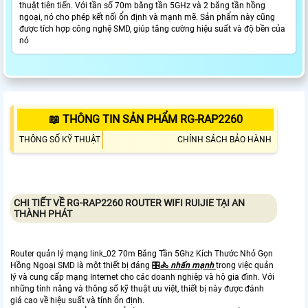
thuật tiên tiến. Với tần số 70m băng tần 5GHz và 2 băng tần hồng
ngoại, nó cho phép kết nối ổn định và mạnh mẽ. Sản phẩm này cũng
được tích hợp công nghệ SMD, giúp tăng cường hiệu suất và độ bền của
nó
📖 THÔNG TIN SẢN PHẨM RG-RAP2260
THÔNG SỐ KỸ THUẬT
CHÍNH SÁCH BẢO HÀNH
CHI TIẾT VỀ
RG-RAP2260
ROUTER WIFI RUIJIE TẠI AN
THÀNH PHÁT
Router quản lý mạng link_02 70m Băng Tần 5Ghz Kích Thước Nhỏ Gọn
Hồng Ngoại SMD là một thiết bị đáng 🎛
🚴
nhấn mạnh
trong việc quản
lý và cung cấp mạng Internet cho các doanh nghiệp và hộ gia đình. Với
những tính năng và thông số kỹ thuật ưu việt, thiết bị này được đánh
giá cao về hiệu suất và tính ổn định.