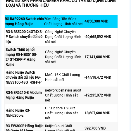
NHỮNG SẢN PHẨM CAMERA KHÁC CÓ THỂ SỬ DỤNG CÙNG
LOẠI VÀ THƯƠNG HIỆU
RG-RAP2260 Switch chia
70m Băng Tần 5Ghz
4,850,300 VNĐ
mạng Hãng Ruijie
Chất Lượng Hình sắt nét
RG-NBS5200-24GT4XS-
Công Nghệ Chuyên
P Switch chuyển đổi dữ
Dụng Chất Lượng Hình
-20,665,592 VNĐ
liệu
sắt nét
Switch Thiết bị nối
Công Nghệ Chuyên
mạng RG-NBS5100-
Dụng Chất Lượng Hình
17,141,600 VNĐ
24GT4SFP-P Hãng
sắt nét
Ruijie
Hãng Ruijie Switch
MAC: 16K Chất Lượng
chuyển đổi dữ liệu RG-
-14,518,472 VNĐ
Hình sắt nét
NBS3100-48GT4SFP-P
network behavior audit
RG-NBR6210-E Modum
Chất Lượng Hình sắt
-19,235,072 VNĐ
Mạng Hãng Ruijie
nét
CPU 2 core 1.2GHz
Hãng Ruijie RG-
Chất Lượng Hình sắt
18,607,680 VNĐ
NBR6205-E
nét
RG-EW300R Hãng Ruijie
Ruijie Cloud Chất
392,700 VNĐ
Bộ Quản Lý Mạng
Lượng Hình sắt nét