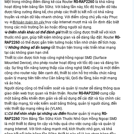
Một trong những điểm đáng kể của Router
RG-RAP2260
là khả năng
hoạt động trên băng tần 5Ghz. Với băng tần này, tốc độ truyền dữ liệu
được tăng cường đáng kể, cho phép các thiết bị kết nối có khả năng
truyền và nhận dữ liệu nhanh chóng. Với điểm cộng chủ yếu này Phục
vụ ☣️
®️
Hoàn toàn tin cậy
truy cập Internet mượt mà và ổn định đặc biệt
trong các môi trường ồn ào hoặc đông người sử dụng.
💎
Điểm nhấn khác có thể đánh giá
thiết bị cũng được thiết kế với kích
thước nhỏ gọn, giúp tiết kiệm không gian và dễ dàng lắp đặt. Router
RG-
RAP2260
có thể được gắn trên tường hoặc trần nhờ chân đế tích hợp.
💡
Những thông số ấn tượng
rất thuận tiện trong việc triển khai mạng
tại các không gian hạn chế.
Thiết bị còn được tích hợp công nghệ hồng ngoại SMD (Surface
Mounted Device), cho phép router hoạt động với tốc độ cao và đáng tin
cậy. Sự tíng tốn năng lượng thấp của công nghệ SMD cũng là một điểm
cộng cho router này. Bên cạnh đó, thiết bị còn hỗ trợ nhiều chức năng
quản lý mạng tiên tiến như Cân bằng tải, QoS đa tầng, bảo mật mạng
và ảo hóa.
Người dùng cũng có thể kiểm soát và quản lý router dễ dàng thông qua
giao diện web trực quan và thân thiện. Router
RG-RAP2260
cung cấp
một bảng điều khiển đơn giản và dễ sử dụng để cài đặt và tùy chỉnh các
thiết lập mạng, từ việc kiểm soát băng thông, quản lý người dùng, đến
việc thiết lập mạng riêng ảo (VLAN).
💷
Có thể nhìn nhận lại những ưu điểm
Router quản lý mạng
RG-
RAP2260
70m Băng Tần 5Ghz Kích Thước Nhỏ Gọn Hồng Ngoại SMD
là một thiết bị đáng tin cậy và hiệu quả cho việc cung cấp và quản lý
mạng Internet. Với tính năng mạnh mẽ, kích thước nhỏ gọn, và khả