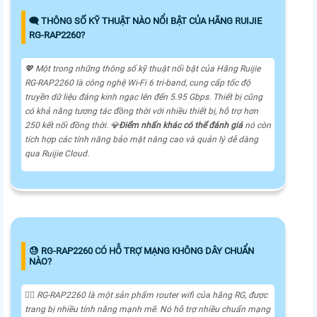
🗨️ THÔNG SỐ KỸ THUẬT NÀO NỔI BẬT CỦA HÃNG RUIJIE
RG-RAP2260?
💖 Một trong những thông số kỹ thuật nổi bật của Hãng Ruijie
RG-RAP2260 là công nghệ Wi-Fi 6 tri-band, cung cấp tốc độ
truyền dữ liệu đáng kinh ngạc lên đến 5.95 Gbps. Thiết bị cũng
có khả năng tương tác đồng thời với nhiều thiết bị, hỗ trợ hơn
250 kết nối đồng thời. 💎
Điểm nhấn khác có thể đánh giá
nó còn
tích hợp các tính năng bảo mật nâng cao và quản lý dễ dàng
qua Ruijie Cloud.
😓 RG-RAP2260 CÓ HỖ TRỢ MẠNG KHÔNG DÂY CHUẨN
NÀO?
🙆‍♀️ RG-RAP2260 là một sản phẩm router wifi của hãng RG, được
trang bị nhiều tính năng mạnh mẽ. Nó hỗ trợ nhiều chuẩn mạng