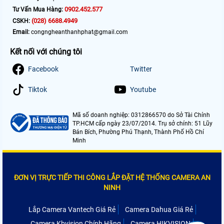
0902.452.577
Tư Vấn Mua Hàng:
(028) 6688.4949
CSKH:
Email:
congngheanthanhphat@gmail.com
Kết nối với chúng tôi
Facebook
Twitter
Tiktok
Youtube
Mã số doanh nghiệp: 0312866570 do Sở Tài Chính
TP.HCM cấp ngày 23/07/2014. Trụ sở chính: 51 Lũy
Bán Bích, Phường Phú Thạnh, Thành Phố Hồ Chí
Minh
ĐƠN VỊ TRỰC TIẾP THI CÔNG LẮP ĐẶT HỆ THỐNG CAMERA AN
NINH
Lắp Camera Vantech Giá Rẻ
Camera Dahua Giá Rẻ
Camera Kbvision Chính Hãng
Camera HIKVISION