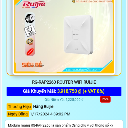
RG-RAP2260 ROUTER WIFI RUIJIE
Giá Khuyến Mãi:
3,918,750 ₫
(+ VAT 8%)
25%
Giá Niêm Yết:5,225,000 đ
Thương Hiệu
Hãng Ruijie
Ngày Đăng
1/17/2024 4:39:02 PM
Modum mạng RG-RAP2260 là sản phẩm đáng chú ý với thông số kỹ