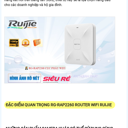
năng kết nối trên băng tần 5Ghz, thiết bị này sẽ là lựa chọn hàng đầu
cho các doanh nghiệp và hộ gia đình.
ĐẶC ĐIỂM QUAN TRỌNG
RG-RAP2260
ROUTER WIFI RUIJIE