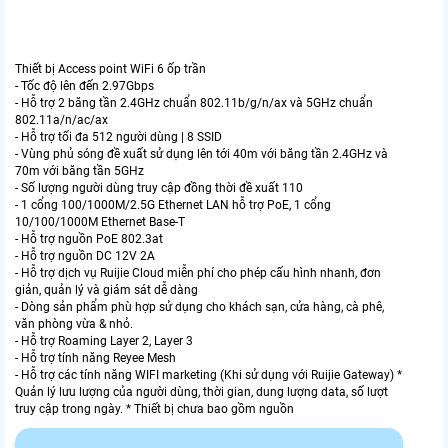
Thiết bị Access point WiFi 6 ốp trần
- Tốc độ lên đến 2.97Gbps
- Hỗ trợ 2 băng tần 2.4GHz chuẩn 802.11b/g/n/ax và 5GHz chuẩn
802.11a/n/ac/ax
- Hỗ trợ tối đa 512 người dùng | 8 SSID
- Vùng phủ sóng đề xuất sử dụng lên tới 40m với băng tần 2.4GHz và
70m với băng tần 5GHz
- Số lượng người dùng truy cập đồng thời đề xuất 110
- 1 cổng 100/1000M/2.5G Ethernet LAN hỗ trợ PoE, 1 cổng
10/100/1000M Ethernet Base-T
- Hỗ trợ nguồn PoE 802.3at
- Hỗ trợ nguồn DC 12V 2A
- Hỗ trợ dịch vụ Ruijie Cloud miễn phí cho phép cấu hình nhanh, đơn
giản, quản lý và giám sát dễ dàng
- Dòng sản phẩm phù hợp sử dụng cho khách sạn, cửa hàng, cà phê,
văn phòng vừa & nhỏ.
- Hỗ trợ Roaming Layer 2, Layer 3
- Hỗ trợ tính năng Reyee Mesh
- Hỗ trợ các tính năng WIFI marketing (Khi sử dụng với Ruijie Gateway) *
Quản lý lưu lượng của người dùng, thời gian, dung lượng data, số lượt
truy cập trong ngày. * Thiết bị chưa bao gồm nguồn