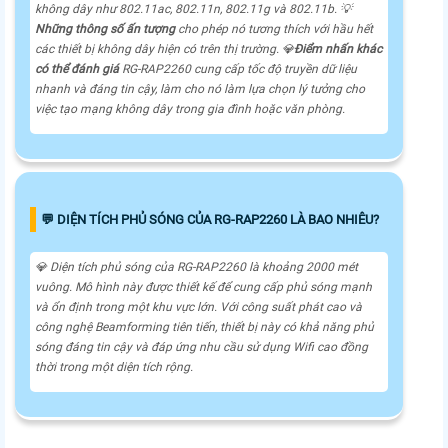
không dây như 802.11ac, 802.11n, 802.11g và 802.11b. 💡
Những thông số ấn tượng
cho phép nó tương thích với hầu hết
các thiết bị không dây hiện có trên thị trường. 💎
Điểm nhấn khác
có thể đánh giá
RG-RAP2260 cung cấp tốc độ truyền dữ liệu
nhanh và đáng tin cậy, làm cho nó làm lựa chọn lý tưởng cho
việc tạo mạng không dây trong gia đình hoặc văn phòng.
️💬 DIỆN TÍCH PHỦ SÓNG CỦA RG-RAP2260 LÀ BAO NHIÊU?
💎 Diện tích phủ sóng của RG-RAP2260 là khoảng 2000 mét
vuông. Mô hình này được thiết kế để cung cấp phủ sóng mạnh
và ổn định trong một khu vực lớn. Với công suất phát cao và
công nghệ Beamforming tiên tiến, thiết bị này có khả năng phủ
sóng đáng tin cậy và đáp ứng nhu cầu sử dụng Wifi cao đồng
thời trong một diện tích rộng.