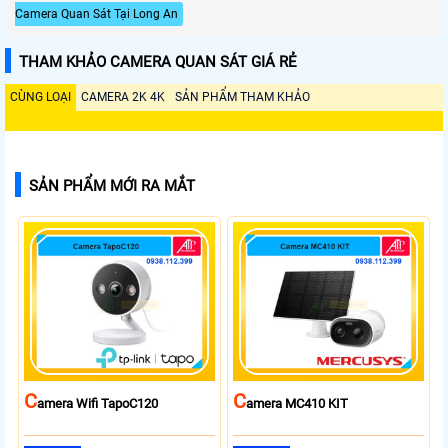
Camera Quan Sát Tại Long An
THAM KHẢO CAMERA QUAN SÁT GIÁ RẺ
CÙNG LOẠI
CAMERA 2K 4K
SẢN PHẨM THAM KHẢO
SẢN PHẨM MỚI RA MẮT
C
C
Amera Wifi TapoC120
Amera MC410 KIT