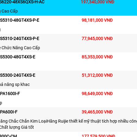
-S6220-48XS6QXS-H-AC
197,340,000 VNĐ
 Cao Cấp
-S5310-48GT4XS-P-E
98,181,000 VNĐ
g
-S5310-24GT4XS-P-E
77,945,000 VNĐ
ie Chức Năng Cao Cấp
-S5300-48GT4XS-E
85,353,000 VNĐ
-S5300-24GT4XS-E
51,312,000 VNĐ
hả năng sp khac
-PA1600I-F
98,649,000 VNĐ
ẹp
-PA600I-F
39,465,000 VNĐ
ăng Chắc Chắn Kim LoạiHãng Ruijie thiết kế mỹ thuật tích hợp nhiều côn
hất lượng Giá tốt
7800C-CM
177,579,500 VNĐ