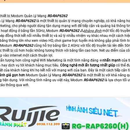
 thiết bị Modum Quản Lý Mạng
RG-RAP6262
 Lý Mạng
RG-RAP6262
là một thiết bị quản lý mạng chuyên nghiệp, có khả năng ho
rketing, cho phép người dùng tận dụng mạng wifi để tiếp cận và quảng bá thông t
g hoạt động ở băng tần 5GHz, Modum
RG-RAP6262
⁂
khẳng định
một tốc độ truyền
p đồng thời kết nối nhiều thiết bị và xử lý nhiều nhiệm vụ khác nhau một cách hiệ
 băng thông lớn như xem video HD, chơi game trực tuyến mà không gặp phải tình trạ
, Modum
RG-RAP6262
cũng hỗ trợ băng tần 2.4GHz với tốc độ truyền tải lên đến 50
c thiết bị cũ hơn hoặc không tương thích với băng tần cao hơn. Nét ưu điểm của cô
ập vào internet một cách thuận lợi.
 ấn tượng hơn công nghệ Wifi Marketing là một tính năng đáng ☣️
nhấn mạnh
của t
m hay dịch vụ tới khách hàng mục tiêu.
Công nghệ mới ấn tượng nhất giúp
có thể đư
uyệt của khách hàng khi họ kết nối với mạng wifi của bạn. Đây là một cách tiếp cậ
ánh giá gọn hơn
Modum Quản Lý Mạng
RG-RAP6262
là một thiết bị với khả năng 
ng tiện dụng. Với những tính năng ưu việt này, Modum
RG-RAP6262
là lựa chọn tối
áo thông qua wifi.