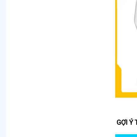
GỢI Ý