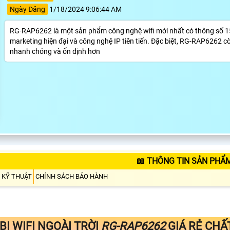
Ngày Đăng
1/18/2024 9:06:44 AM
RG-RAP6262 là một sản phẩm công nghệ wifi mới nhất có thông số 1
marketing hiện đại và công nghệ IP tiên tiến. Đặc biệt, RG-RAP6262 cò
nhanh chóng và ổn định hơn
📖 THÔNG TIN SẢN PHẨ
 KỸ THUẬT
CHÍNH SÁCH BẢO HÀNH
BỊ WIFI NGOÀI TRỜI
RG-RAP6262
GIÁ RẺ CHẤ