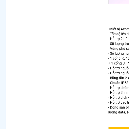
Thiết bị Acces
- Tốc độ lên
- Hỗ trợ 2 b
- Số lượng tr
- Vùng phủ s
- Số lượng ng
- 1 cổng RJ4
+ 1 cổng SFP
- Hỗ trợ ngu
- Hỗ trợ ngu
- Băng tần 2
- Chuẩn IP68
- Hỗ trợ chốn
- Hỗ trợ tín
- Hỗ trợ dịch
- Hỗ trợ các 
- Dòng sản ph
lượng data, s