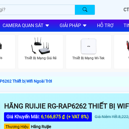
CT
CAMERA QUAN SÁT
GIẢI PHÁP
HỖ TRỢ
TI
is
Thiết Bị Mạng Giá Rẻ
Thiết Bị Mạng Wi-Tek
6262 Thiết bị Wifi Ngoài Trời
HÃNG RUIJIE RG-RAP6262 THIẾT BỊ WIF
Giá Khuyến Mãi:
6,166,875 ₫
(+ VAT 8%)
Giá Niêm Yết:8,222
Thương Hiệu
Hãng Ruijie