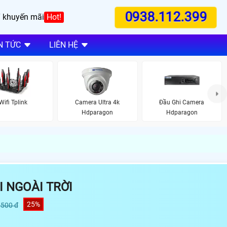
0938.112.399
 khuyến mãi
Hot!
N TỨC
LIÊN HỆ
Wifi Tplink
Camera Ultra 4k
Đầu Ghi Camera
Hdparagon
Hdparagon
I NGOÀI TRỜI
25%
,500 đ