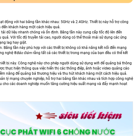
ạt động với hai băng tần khác nhau: 5GHz và 2.4GHz. Thiết bị này hỗ trợ công
in đến khách hàng một cách hiệu quả.
 tải dữ liệu nhanh chóng và ổn định. Băng tần này cung cấp tốc độ lên đến
u quả. Với tốc độ truyền tải cao, người dùng có thể thoải mái sử dụng các ứng
ng lag hay giật.
m. Băng tần này phù hợp với các thiết bị không có khả năng kết nối đến mạng
ng nghệ ®️
Bảo Đảm
rằng tất cả các thiết bị trong mạng của bạn đều có thể kết
hiết bị này. Công nghệ này cho phép người dùng sử dụng wifi để quảng bá thông
ợc thực hiện thông qua việc hiển thị các thông điệp, ảnh hoặc video quảng cáo
n tiềm năng để quảng bá thương hiệu và thu hút khách hàng một cách hiệu quả.
quản lý mạng chuyên nghiệp, hỗ trợ hai băng tần khác nhau và tích hợp công nghệ
 ưu cho các doanh nghiệp muốn tăng cường hiệu suất mạng và đẩy mạnh hoạt