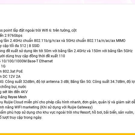
s point lắp đặt ngoài trời Wifi 6: trên tường, cột
 đến 2.976Gbps
ăng tần 2.4GHz chuẩn 802.11b/g/n/ax và 5GHz chuẩn 802.11a/n/ac/ax MIMO
uy cập tối đa 512 | 8 SSID
óng đề xuất sử dụng lên tới 50m với băng tần 2.4GHz và 150m với băng tần 5GHz
ười dùng truy cập đồng thời đề xuất 110
5 10/100/1000M Base-T Ethernet
 1G
ồn 802.3at PoE
ồn DC 12V 2A
.4G: Công suất 32dBm, độ lợi antenna 3 dBi; Băng tần 5G: Công suất 34.7dBm, độ lợ
 chống bụi, nước
g sét lên đến 4KV
h năng Reyee Mesh
 vụ Ruijie Cloud miễn phí cho phép cấu hình nhanh, đơn giản, quản lý và giám sát d
tính năng WIFI marketing (Khi sử dụng với Ruijie Gateway)
ẩm phù hợp sử dụng cho khu vực ngoài trời như Resort, hồ bơi, bãi biển, sân vườn, 
ố lượt truy cập trong ngày.