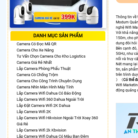
Thông tin về
Modum Quản
nghệ Wifi Ma
Với khả năn
DANH MỤC SẢN PHẨM
150m, cho phé
dụng đòi hỏi
Camera Có Đọc Mã QR
Bên cạnh đó
Camera Cho Xe Nâng
5GHz, như cá
Tư Vấn Chọn Camera Cho Kho Logistics
nối và truy c
Camera Giá Rẻ Nhất
Nét mang lại
Lắp Camera Phòng Phẩu Thuật
tin, sản phẩ
Camera Có Chống Trộm
trên trình d
》《
Có thể đ
Camera Cho Công Trình Chuyên Dụng
Wifi Marketi
Camera Nhìn Màn Hình Máy Tính
động quảng c
Lắp Camera Wifi Dahua Có Báo Động
Lắp Camera Wifi 360 Dahua Ngoài Trời
Lắp Đặt Camera Wifi 2K Dahua
Lắp Camera Wifi 2K
Lắp Camera Wifi Hikvision Ngoài Trời Xoay 360
Giá Rẻ
Lắp Camera Wifi 2k Kbvision
Lắp Camera Wifi Dahua Có Màu Ban Đêm