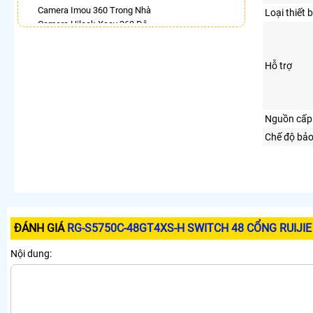
Camera Imou 360 Trong Nhà
Loại thiết b
Camera Hilook Xoay 360 Độ
Camera 360 Chống Trộm Hikvision
Lắp Camera Wifi Imou Full Color
Hỗ trợ
Lắp Camera Samsung Xoay 360
Lắp Camera Wifi Hikvision Ngoài Trời Xoay 360
Giá Rẻ
Camera Ip 360 Vantech
Nguồn cấp
LẮP CAMERA THEO NHU CẦU
Chế độ bả
Lắp Camera Văn Phòng Giá Rẻ
Lắp Camera Nhà Xưởng Giá Rẻ
Lắp Camera Gia Đình Giá Rẻ
Lắp Camera Kho Hàng Giá Rẻ
Lắp Camera Cửa Hàng Giá Rẻ
Lắp Camera Wifi Giá Rẻ Chính Hãng
ĐÁNH GIÁ
RG-S5750C-48GT4XS-H SWITCH 48 CỔNG RUIJIE
Lắp Camera Công Trình Giá Rẻ
Camera 360 Giá Rẻ
Nội dung: