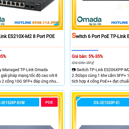
S
Link ES210X-M2 8 Port POE
Witch 6 Port PoE TP-Lin
35%
Giá bán: 5%-35%
Giá Gốc: 00 ₫
sy Managed TP-Link Omada
📷 Switch TP-Link ES206XPP-M2
giải pháp mạng tốc độ cao với 8
2.5Gbps cùng 1 khe cắm SFP+ 1
à 2 cổng 10G SFP+ đáp ứng nhu
tích hợp 4 cổng PoE++ đạt chuẩ
 dữ liệu lớn sở hữu băng thông
tổng công suất 120W cấp nguồ
80Gbps tốc độ chuyển tiếp
cổng đáp ứng tốt hệ thống came
g lại kết nối ổn định cho doanh
hiệu suất cao.
òng và hệ thống mạng hiện đại.