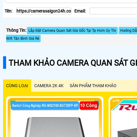
Tên:
Email:
Thông Tin:
Lắp Đặt Camera Quan Sát Giá Gốc Tại Tp Hcm Uy Tín
Hướng Dẫn
Wifi Tân Bình Giá Rẻ
THAM KHẢO CAMERA QUAN SÁT GI
CÙNG LOẠI
CAMERA 2K 4K
SẢN PHẨM THAM KHẢO