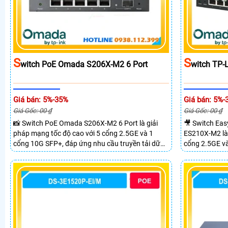
S
S
Witch PoE Omada S206X-M2 6 Port
Witch TP-
Giá bán: 5%-35%
Giá bán: 5%-
Giá Gốc: 00 ₫
Giá Gốc: 00 ₫
📸 Switch PoE Omada S206X-M2 6 Port là giải
🎥 Switch Ea
pháp mạng tốc độ cao với 5 cổng 2.5GE và 1
ES210X-M2 là 
cổng 10G SFP+, đáp ứng nhu cầu truyền tải dữ
cổng 2.5GE v
liệu lớn sở hữu băng thông chuyển mạch 45Gbps
cầu truyền tải
cùng tốc độ chuyển tiếp 33.48Mpps, mang lại
chuyển mạch 
hiệu suất ổn định cho doanh nghiệp văn phòng
59.52Mpps man
và hệ thống mạng hiện đại.
nghiệp văn ph