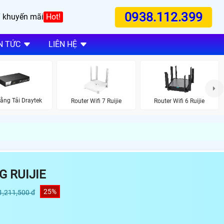
0938.112.399
 khuyến mãi
Hot!
N TỨC
LIÊN HỆ
ằng Tải Draytek
Router Wifi 7 Ruijie
Router Wifi 6 Ruijie
G RUIJIE
25%
1,211,500 đ