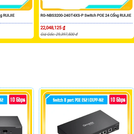
g RUIJIE
RG-NBS3200-24GT4XS-P Switch POE 24 Cổng RUIJIE
22,048,125 ₫
Giá Gốc: 29,397,500 đ