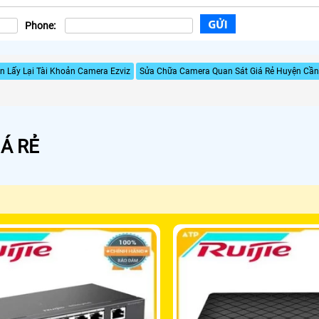
Phone:
 Lấy Lại Tài Khoản Camera Ezviz
Sửa Chữa Camera Quan Sát Giá Rẻ Huyện Cần
Á RẺ