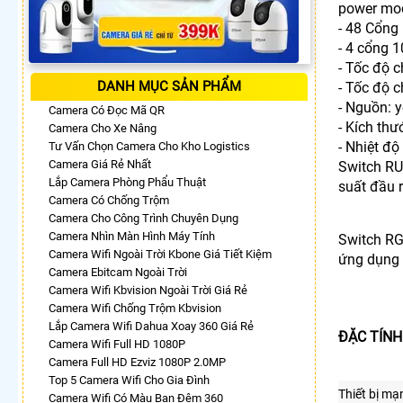
power mo
- 48 Cổn
- 4 cổng 
- Tốc độ 
DANH MỤC SẢN PHẨM
- Tốc độ 
- Nguồn: 
Camera Có Đọc Mã QR
- Kích th
Camera Cho Xe Nâng
- Nhiệt đ
Tư Vấn Chọn Camera Cho Kho Logistics
Camera Giá Rẻ Nhất
Switch RU
Lắp Camera Phòng Phẩu Thuật
suất đầu 
Camera Có Chống Trộm
Camera Cho Công Trình Chuyên Dụng
Camera Nhìn Màn Hình Máy Tính
Switch RG
Camera Wifi Ngoài Trời Kbone Giá Tiết Kiệm
ứng dụng 
Camera Ebitcam Ngoài Trời
Camera Wifi Kbvision Ngoài Trời Giá Rẻ
Camera Wifi Chống Trộm Kbvision
Lắp Camera Wifi Dahua Xoay 360 Giá Rẻ
ĐẶC TÍNH
Camera Wifi Full HD 1080P
Camera Full HD Ezviz 1080P 2.0MP
Top 5 Camera Wifi Cho Gia Đình
Thiết bị mạ
Camera Wifi Có Màu Ban Đêm 360