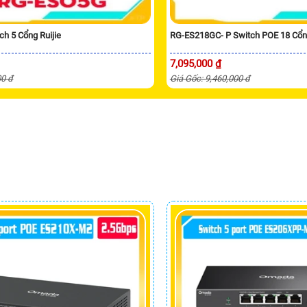
h 5 Cổng Ruijie
RG-ES218GC- P Switch POE 18 Cổn
7,095,000 ₫
00 đ
Giá Gốc: 9,460,000 đ