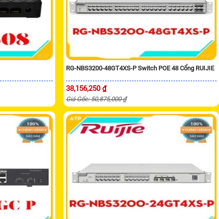
RG-NBS3200-48GT4XS-P Switch POE 48 Cổng RUIJIE
38,156,250 ₫
Giá Gốc: 50,875,000 ₫