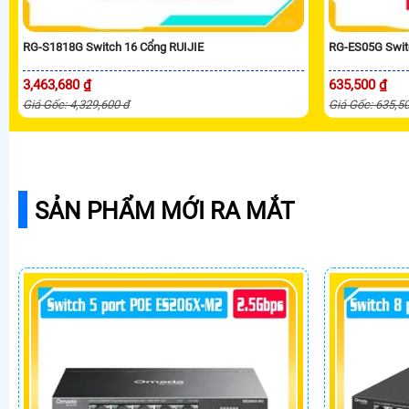
RG-S1818G Switch 16 Cổng RUIJIE
RG-ES05G Switc
3,463,680 ₫
635,500 ₫
Giá Gốc: 4,329,600 đ
Giá Gốc: 635,5
SẢN PHẨM MỚI RA MẮT