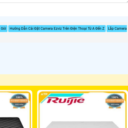
 Giờ
Hướng Dẫn Cài Đặt Camera Ezviz Trên Điện Thoại Từ A Đến Z
Lắp Camera