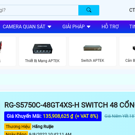
CT
CAMERA QUAN SÁT
GIẢI PHÁP
HỖ TRỢ
TI
Switch APTEK
Cân B
k
Thiết Bị Mạng APTEK
RG-S5750C-48GT4XS-H SWITCH 48 CỔN
Giá Khuyến Mãi:
135,908,625 ₫
(+ VAT 8%)
Giá Niêm Yết:18
Thương Hiệu
Hãng Ruijie
Ngày Đăng
9/8/2022 10:42:11 AM