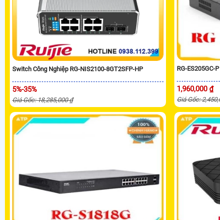
RG-ES205GC-P 
Switch Công Nghiệp RG-NIS2100-8GT2SFP-HP
1,960,000 ₫
5%-35%
Giá Gốc: 2,450
Giá Gốc: 18,285,000 ₫