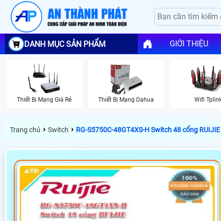
GIỚI THIỆU
DANH MỤC SẢN PHẨM
Thiết Bị Mạng Giá Rẻ
Thiết Bị Mạng Dahua
Wifi Tplin
›
›
Trang chủ
Switch
RG-S5750C-48GT4XS-H Switch 48 cổng RUIJIE