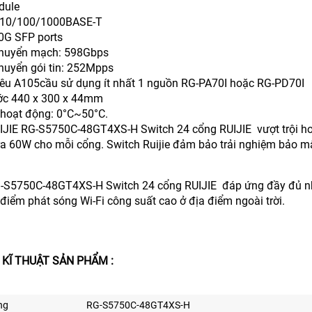
dule
g 10/100/1000BASE-T
10G SFP ports
chuyển mạch: 598Gbps
chuyển gói tin: 252Mpps
yêu A105cầu sử dụng ít nhất 1 nguồn RG-PA70I hoặc RG-PD70I
ước 440 x 300 x 44mm
ộ hoạt động: 0°C~50°C.
IJIE RG-S5750C-48GT4XS-H Switch 24 cổng RUIJIE vượt trội hơ
ra 60W cho mỗi cổng. Switch Ruijie đảm bảo trải nghiệm bảo mật,
-S5750C-48GT4XS-H Switch 24 cổng RUIJIE đáp ứng đầy đủ nhu
điểm phát sóng Wi-Fi công suất cao ở địa điểm ngoài trời.
 KĨ THUẬT SẢN PHẨM :
ng
RG-S5750C-48GT4XS-H