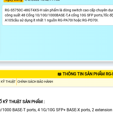
RG-S5750C-48GT4XS-H sản phẩm là dòng switch cao cấp chuyên dụng.
công suất 48 Cổng 10/100/1000BASE-T,4 cổng 10G SFP ports,Tốc độ
A105cầu sử dụng ít nhất 1 nguồn RG-PA70I hoặc RG-PD70I.
📖 THÔNG TIN SẢN PHẨM RG-
 KỸ THUẬT
CHÍNH SÁCH BẢO HÀNH
 KỸ THUẬT SẢN PHẨM :
/1000 BASE-T ports, 4 1G/10G SFP+ BASE-X ports, 2 extension sl