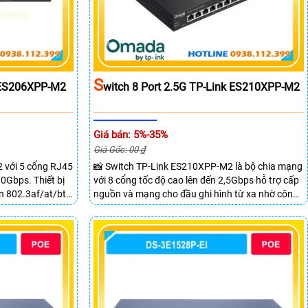
S
k ES206XPP-M2
Witch 8 Port 2.5G TP-Link ES210XPP-M2
Giá bán: 5%-35%
Giá Gốc: 00 ₫
 với 5 cổng RJ45
📸 Switch TP-Link ES210XPP-M2 là bộ chia mạng
0Gbps. Thiết bị
với 8 cổng tốc độ cao lên đến 2,5Gbps hỗ trợ cấp
n 802.3af/at/bt
nguồn và mạng cho đầu ghi hình từ xa nhờ công
n đến 90W mỗi
suất POE lên đến
ra IP và WiFi