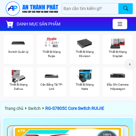
DANH MỤC SẢN PHẨM
Switch Quản Lý
Thiết Bị Mạng
Thiết Bị Mạng
Thiết Bị Mạng
Ruijie
Kbvision
Draytek
Thiết Bị Mạng
Cân Bằng Tải TP-
Thiết Bị Mạng
Đầu Ghi Camera
Dahua
Link
Netis
Hdparagon
›
›
Trang chủ
Switch
RG-S7805C Core Switch RUIJIE