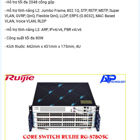
- Hỗ trợ tối đa 2048 cổng gộp
- Hỗ trợ tính năng L2: Jumbo Frame, 802.1Q, STP, RSTP, MSTP, Super
VLAN, GVRP, QinQ, Flexible QinQ, LLDP, ERPS (G.8032), MAC Based
VLAN, Voice VLAN, RLDP
- Hỗ trợ tính năng L3: ARP, IPv4/v6, PBR v4/v6
- Công suất tối đa 80W
- Kích thước: 442mm x 451mm x 175mm, 4U