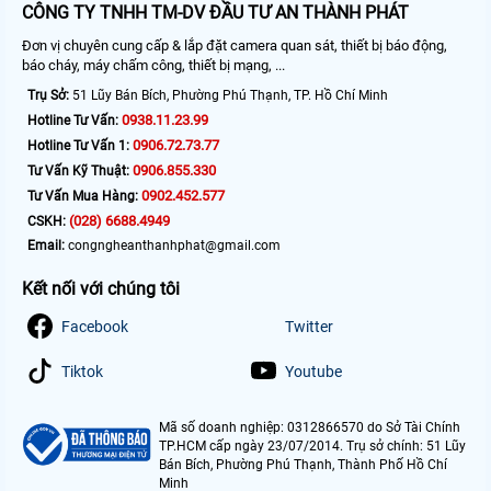
CÔNG TY TNHH TM-DV ĐẦU TƯ AN THÀNH PHÁT
Đơn vị chuyên cung cấp & lắp đặt camera quan sát, thiết bị báo động,
báo cháy, máy chấm công, thiết bị mạng, ...
Trụ Sở:
51 Lũy Bán Bích, Phường Phú Thạnh, TP. Hồ Chí Minh
0938.11.23.99
Hotline Tư Vấn:
0906.72.73.77
Hotline Tư Vấn 1:
0906.855.330
Tư Vấn Kỹ Thuật:
0902.452.577
Tư Vấn Mua Hàng:
(028) 6688.4949
CSKH:
Email:
congngheanthanhphat@gmail.com
Kết nối với chúng tôi
Facebook
Twitter
Tiktok
Youtube
Mã số doanh nghiệp: 0312866570 do Sở Tài Chính
TP.HCM cấp ngày 23/07/2014. Trụ sở chính: 51 Lũy
Bán Bích, Phường Phú Thạnh, Thành Phố Hồ Chí
Minh