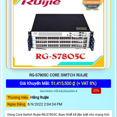
RG-S7805C CORE SWITCH RUIJIE
Giá Khuyến Mãi:
51,415,500 ₫
(+ VAT 8%)
25%
Giá Niêm Yết:68,554,000 đ
Thương Hiệu
Hãng Ruijie
Ngày Đăng
8/9/2022 2:04:34 PM
Dòng Core Switch Ruijie RG-S7805C được thiết kế đặc biệt cho mạng tích