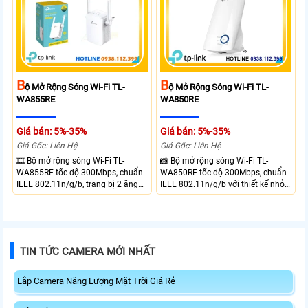
B
B
Ộ Mở Rộng Sóng Wi-Fi TL-
Ộ Mở Rộng Sóng Wi-Fi TL-
WA855RE
WA850RE
Giá bán: 5%-35%
Giá bán: 5%-35%
Giá Gốc: Liên Hệ
Giá Gốc: Liên Hệ
🎞 Bộ mở rộng sóng Wi-Fi TL-
📸 Bộ mở rộng sóng Wi-Fi TL-
WA855RE tốc độ 300Mbps, chuẩn
WA850RE tốc độ 300Mbps, chuẩn
IEEE 802.11n/g/b, trang bị 2 ăng
IEEE 802.11n/g/b với thiết kế nhỏ
ten ngoài, hỗ trợ chế độ AP, cổng
gọn gắn tường, hỗ trợ 1 cổng
Ethernet RJ45 10/100Mbps. Quản
Ethernet RJ45 10/100Mbps. Công
lý dễ dàng qua ứng dụng Tether,
suất phát < 20 dBm, quản lý dễ
tích hợp tính năng Lịch Nguồn tiết
dàng qua ứng dụng Tether, tích
kiệm điện.
hợp chế độ LED ban đêm.
TIN TỨC CAMERA MỚI NHẤT
Lắp Camera Năng Lượng Mặt Trời Giá Rẻ