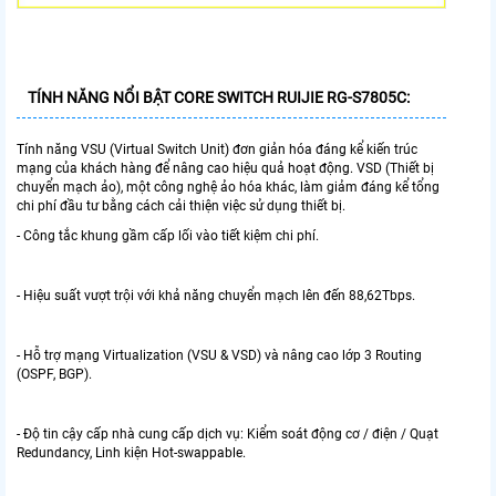
TÍNH NĂNG NỔI BẬT CORE SWITCH RUIJIE RG-S7805C:
Tính năng VSU (Virtual Switch Unit) đơn giản hóa đáng kể kiến ​​trúc
mạng của khách hàng để nâng cao hiệu quả hoạt động. VSD (Thiết bị
chuyển mạch ảo), một công nghệ ảo hóa khác, làm giảm đáng kể tổng
chi phí đầu tư bằng cách cải thiện việc sử dụng thiết bị.
- Công tắc khung gầm cấp lối vào tiết kiệm chi phí.
- Hiệu suất vượt trội với khả năng chuyển mạch lên đến 88,62Tbps.
- Hỗ trợ mạng Virtualization (VSU & VSD) và nâng cao lớp 3 Routing
(OSPF, BGP).
- Độ tin cậy cấp nhà cung cấp dịch vụ: Kiểm soát động cơ / điện / Quạt
Redundancy, Linh kiện Hot-swappable.