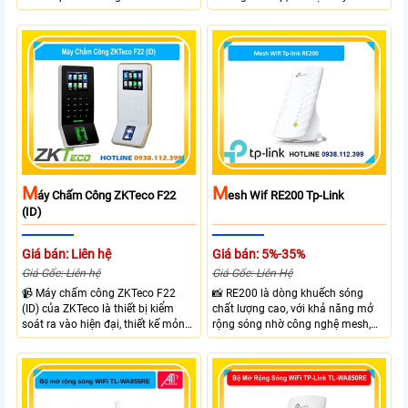
1201 Mbps trên 5GHz. Trang bị 2
mạch lên đến 3600 Mbps. Tốc độ
ăng-ten ngoài cùng cổng Gigabit.
688 Mbps trên băng tần 2.4GHz và
Hỗ trợ công nghệ 1024-QAM, công
2882 Mbps trên băng tần 5GHz.
nghệ OFDMA giúp tối ưu hiệu suất
Tương thích EasyMesh, quản lý
mạng và Beamforming tăng cường
qua ứng dụng Tether.
vùng phủ sóng. Kiểm soát truy cập
và quản lý qua ứng dụng
Mercusys.
M
M
Áy Chấm Công ZKTeco F22
Esh Wif RE200 Tp-Link
(ID)
Giá bán: Liên hệ
Giá bán: 5%-35%
Giá Gốc: Liên hệ
Giá Gốc: Liên Hệ
📹 Máy chấm công ZKTeco F22
📸 RE200 là dòng khuếch sóng
(ID) của ZKTeco là thiết bị kiểm
chất lượng cao, với khả năng mở
soát ra vào hiện đại, thiết kế mỏng
rộng sóng nhờ công nghệ mesh,
nhẹ, phù hợp văn phòng và doanh
với 2 băng tần 5G băng thông tối
nghiệp. Sản phẩm tích hợp xác
đa 433 Mbps, băng tần 2.4Ghz
thực vân tay và thẻ từ, giúp quản lý
băng thông 300 Mbps, 3 ăng-ten
nhân sự chính xác, nâng cao hiệu
tăng mạnh khả năng khuếch sóng
quả vận hành và đảm bảo an ninh.