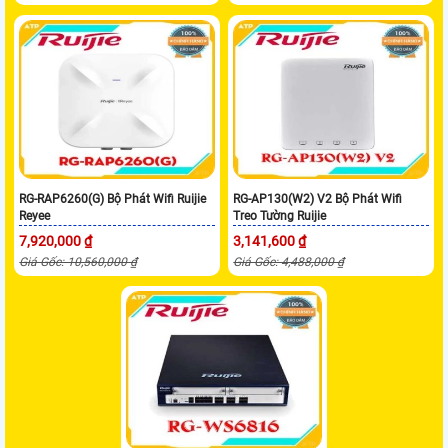
RG-RAP6260(G) Bộ Phát Wifi Ruijie
RG-AP130(W2) V2 Bộ Phát Wifi
Reyee
Treo Tường Ruijie
7,920,000 ₫
3,141,600 ₫
Giá Gốc: 10,560,000 ₫
Giá Gốc: 4,488,000 ₫