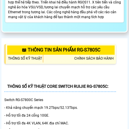
hợp thế hệ tiếp theo. Triển khai hệ điều hành RGOS11. X tiên tiến và công
nghệ ảo hóa VSU/VSD, tương lai chuyển mạch hỗ trợ các yêu cầu
Ethernet trong tương lai. Các công nghệ hàng đầu phá vỡ các rào cản
mạng vật lý của khách hàng để tạo thành một mạng tích hợp
📖 THÔNG TIN SẢN PHẨM RG-S7805C
THÔNG SỐ KỸ THUẬT
CHÍNH SÁCH BẢO HÀNH
THÔNG SỐ KỸ THUẬT CORE SWITCH RUIJIE RG-S7805C:
Switch RG-S7800C Series
- Khả năng chuyển mạch 19.2Tbps/52.13Tbps.
- Hỗ trợ tối đa 24 cổng 10GE.
- Hỗ trợ tối đa 4K VLAN, 64K địa chỉ MAC.