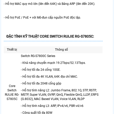
- Hỗ trợ MAC quy mô lớn (lên đến 64K) và Bảng ARP (lên đến 20K).
- Hỗ trợ PoE / PoE + với Mô-đun cấp nguồn PoE độc lập.
ĐẶC TÍNH KỸ THUẬT CORE SWITCH RUIJIE RG-S7805C:
Thiết bị
Thông số
Switch RG-S7800C Series
- Khả năng chuyển mạch 19.2Tbps/52.13Tbps.
- Hỗ trợ tối đa 24 cổng 10GE.
- Hỗ trợ tối đa 4K VLAN, 64K địa chỉ MAC.
- Hỗ trợ tối đa 2048 cổng gộp
Core
Switch
- Hỗ trợ tính năng L2: Jumbo Frame, 802.1Q, STP, RSTP,
RUIJIE RG-
MSTP, Super VLAN, GVRP, QinQ, Flexible QinQ, LLDP, ERPS
S7805C
(G.8032), MAC Based VLAN, Voice VLAN, RLDP
- Hỗ trợ tính năng L3: ARP, IPv4/v6, PBR v4/v6
- Công suất tối đa 80W