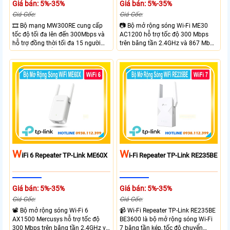
Giá bán: 5%-35%
Giá bán: 5%-35%
Giá Gốc:
Giá Gốc:
🎞 Bộ mạng MW300RE cung cấp
📷 Bộ mở rộng sóng Wi-Fi ME30
tốc độ tối đa lên đến 300Mbps và
AC1200 hỗ trợ tốc độ 300 Mbps
hỗ trợ đồng thời tối đa 15 người
trên băng tần 2.4GHz và 867 Mbps
dùng. Sản phẩm tích hợp công
trên băng tần 5GHz giúp mở rộng
nghệ Roaming và công nghệ cổng
vùng phủ Wi-Fi hiệu quả. Trang bị
quang SFP, giúp mở rộng phạm vi
2 ăng-ten ngoài cố định. Hỗ trợ chế
kết nối mạng. Với bộ quản lý mạng
độ Access Point, nút WPS/Reset và
này, bạn có thể dễ dàng quản lý và
đèn chỉ báo tín hiệu, có khả năng
kiểm soát việc sử dụng mạng của
hoạt động với mọi router
tối đa 15 người dùng một cách
hiệu quả.
W
W
IFi 6 Repeater TP-Link ME60X
I-Fi Repeater TP-Link RE235BE
Giá bán: 5%-35%
Giá bán: 5%-35%
Giá Gốc:
Giá Gốc:
📽 Bộ mở rộng sóng Wi-Fi 6
📹 Wi-Fi Repeater TP-Link RE235BE
AX1500 Mercusys hỗ trợ tốc độ
BE3600 là bộ mở rộng sóng Wi-Fi
300 Mbps trên băng tần 2.4GHz và
7 băng tần kép, tốc độ chuyển