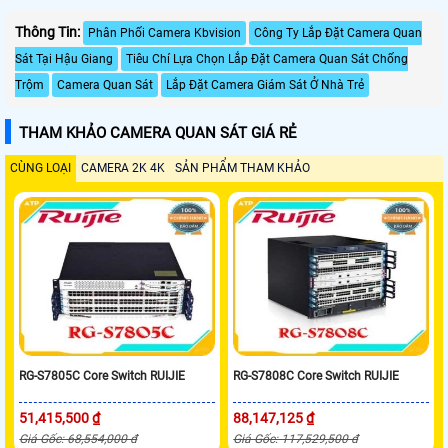
Thông Tin:
Phân Phối Camera Kbvision
Công Ty Lắp Đặt Camera Quan
Sát Tại Hậu Giang
Tiêu Chí Lựa Chọn Lắp Đặt Camera Quan Sát Chống
Trộm
Camera Quan Sát
Lắp Đặt Camera Giám Sát Ở Nhà Trẻ
THAM KHẢO CAMERA QUAN SÁT GIÁ RẺ
CÙNG LOẠI
CAMERA 2K 4K
SẢN PHẨM THAM KHẢO
RG-S7805C Core Switch RUIJIE
RG-S7808C Core Switch RUIJIE
51,415,500 ₫
88,147,125 ₫
Giá Gốc: 68,554,000 đ
Giá Gốc: 117,529,500 đ