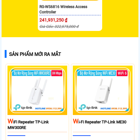
RG-WS6816 Wireless Access
Controller
241,931,250 ₫
Giá Gốc: 322,575,000 đ
SẢN PHẨM MỚI RA MẮT
W
W
IFi Repeater TP-Link
I-Fi Repeater TP-Link ME30
MW300RE