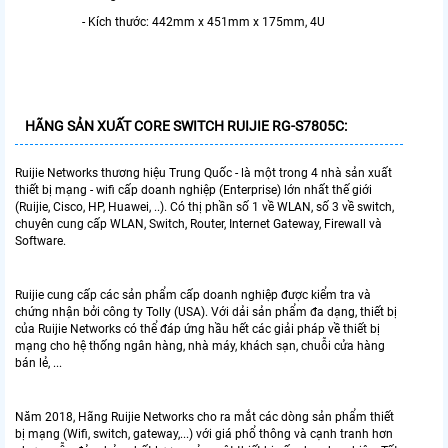
- Kích thước: 442mm x 451mm x 175mm, 4U
HÃNG SẢN XUẤT
CORE SWITCH RUIJIE RG-S7805C:
Ruijie Networks thương hiệu Trung Quốc - là một trong 4 nhà sản xuất
thiết bị mạng - wifi cấp doanh nghiệp (Enterprise) lớn nhất thế giới
(Ruijie, Cisco, HP, Huawei, ..). Có thị phần số 1 về WLAN, số 3 về switch,
chuyên cung cấp WLAN, Switch, Router, Internet Gateway, Firewall và
Software.
Ruijie cung cấp các sản phẩm cấp doanh nghiệp được kiểm tra và
chứng nhận bởi công ty Tolly (USA). Với dải sản phẩm đa dạng, thiết bị
của Ruijie Networks có thể đáp ứng hầu hết các giải pháp về thiết bị
mạng cho hệ thống ngân hàng, nhà máy, khách sạn, chuỗi cửa hàng
bán lẻ, ...
Năm 2018, Hãng Ruijie Networks cho ra mắt các dòng sản phẩm thiết
bị mạng (Wifi, switch, gateway,...) với giá phổ thông và cạnh tranh hơn