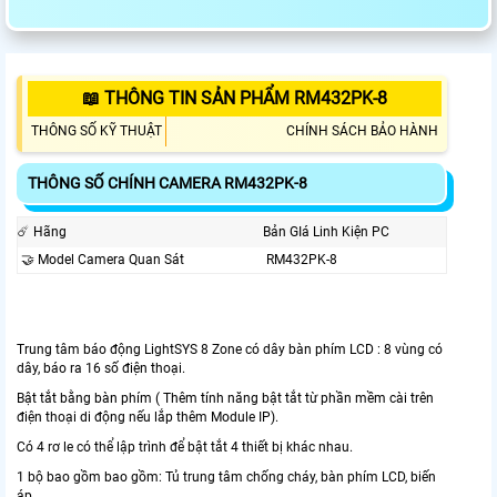
📖 THÔNG TIN SẢN PHẨM RM432PK-8
THÔNG SỐ KỸ THUẬT
CHÍNH SÁCH BẢO HÀNH
THÔNG SỐ CHÍNH CAMERA RM432PK-8
☄️ Hãng
Bản GIá Linh Kiện PC
🤝 Model Camera Quan Sát
RM432PK-8
Trung tâm báo động LightSYS 8 Zone có dây bàn phím LCD : 8 vùng có
dây, báo ra 16 số điện thoại.
Bật tắt bằng bàn phím ( Thêm tính năng bật tắt từ phần mềm cài trên
điện thoại di động nếu lắp thêm Module IP).
Có 4 rơ le có thể lập trình để bật tắt 4 thiết bị khác nhau.
1 bộ bao gồm bao gồm: Tủ trung tâm chống cháy, bàn phím LCD, biến
áp,