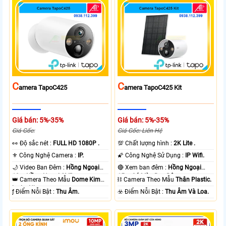
C
C
Amera TapoC425
Amera TapoC425 Kit
Giá bán: 5%-35%
Giá bán: 5%-35%
Giá Gốc:
Giá Gốc: Liên Hệ
️👀 Độ sắc nét :
FULL HD 1080P .
💯 Chất lượng hình :
2K Lite .
⚜️ Công Nghệ Camera :
IP.
🌠 Công Nghệ Sử Dụng :
IP Wifi.
🌙 Video Ban Đêm :
Hồng Ngoại
🔴 Xem ban đêm :
Hồng Ngoại
10m Hồng Ngoại SMD.
15m Có Màu Ban Ðêm.
👑 Camera Theo Mẫu
Dome Kim
⛓ Camera Theo Mẫu
Thân Plastic.
loại + Nhựa.
️ƒ Điểm Nỗi Bật :
Thu Âm.
️☣️ Điểm Nỗi Bật :
Thu Âm Và Loa.