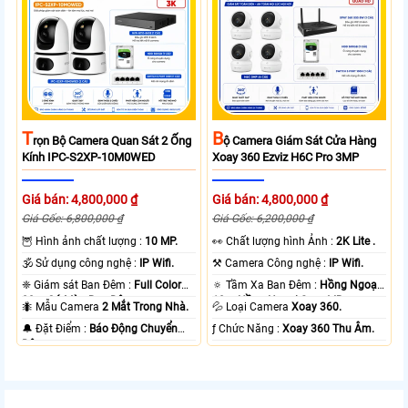
T
B
Rọn Bộ Camera Quan Sát 2 Ống
Ộ Camera Giám Sát Cửa Hàng
Kính IPC-S2XP-10M0WED
Xoay 360 Ezviz H6C Pro 3MP
Giá bán: 4,800,000 ₫
Giá bán: 4,800,000 ₫
Giá Gốc: 6,800,000 ₫
Giá Gốc: 6,200,000 ₫
🦉 Hình ảnh chất lượng :
10 MP.
️👀 Chất lượng hình Ảnh :
2K Lite .
🕉️ Sử dụng công nghệ :
IP Wifi.
⚒ Camera Công nghệ :
IP Wifi.
❈ Giám sát Ban Đêm :
Full Color
🔅 Tầm Xa Ban Đêm :
Hồng Ngoại
20m Có Màu Ban Ðêm.
10m Hồng Ngoại Smart IR.
🐜 Mẫu Camera
2 Mắt Trong Nhà.
💦 Loại Camera
Xoay 360.
️🔔 Đặt Điểm :
Báo Động Chuyển
️ƒ Chức Năng :
Xoay 360 Thu Âm.
Động.