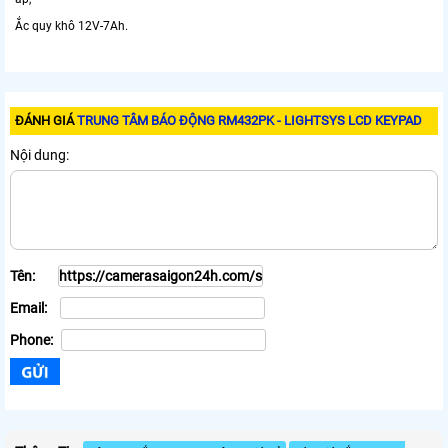
Ắc quy khô 12V-7Ah.
ĐÁNH GIÁ
TRUNG TÂM BÁO ĐỘNG RM432PK - LIGHTSYS LCD KEYPAD
Nội dung:
Tên:
Email:
Phone: