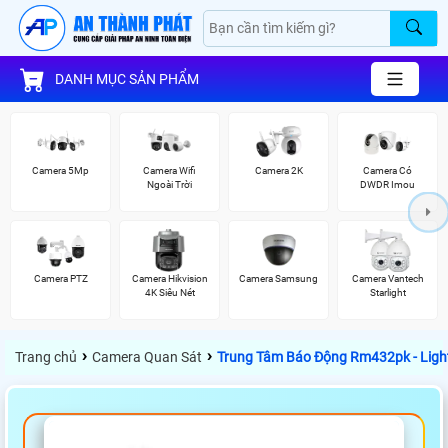
DANH MỤC SẢN PHẨM
Camera 5Mp
Camera Wifi
Camera 2K
Camera Có
Ngoài Trời
DWDR Imou
Camera PTZ
Camera Hikvision
Camera Samsung
Camera Vantech
4K Siêu Nét
Starlight
›
›
Trang chủ
Camera Quan Sát
Trung Tâm Báo Động Rm432pk - Ligh