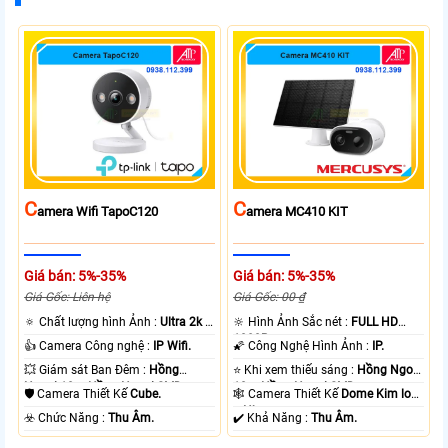
C
C
Amera Wifi TapoC120
Amera MC410 KIT
Giá bán: 5%-35%
Giá bán: 5%-35%
Giá Gốc: Liên hệ
Giá Gốc: 00 ₫
🔅 Chất lượng hình Ảnh :
Ultra 2k +
🔆 Hình Ảnh Sắc nét :
FULL HD
.
1080P .
👍 Camera Công nghệ :
IP Wifi.
🌠 Công Nghệ Hình Ảnh :
IP.
💥 Giám sát Ban Đêm :
Hồng
⭐ Khi xem thiếu sáng :
Hồng Ngoại
Ngoại 10m Hồng Ngoại SMD.
10m Hồng Ngoại SMD.
🛡 Camera Thiết Kế
Cube.
🕸️ Camera Thiết Kế
Dome Kim loại
+ Nhựa.
️☣️ Chức Năng :
Thu Âm.
️✔️ Khả Năng :
Thu Âm.