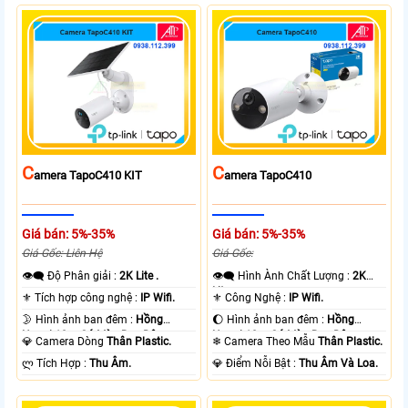
C
C
Amera TapoC410 KIT
Amera TapoC410
Giá bán: 5%-35%
Giá bán: 5%-35%
Giá Gốc: Liên Hệ
Giá Gốc:
👁️‍🗨 Độ Phân giải :
2K Lite .
👁️‍🗨 Hình Ành Chất Lượng :
2K
Lite .
⚜️ Tích hợp công nghệ :
IP Wifi.
⚜️ Công Nghệ :
IP Wifi.
🌛 Hình ảnh ban đêm :
Hồng
🌔 Hình ảnh ban đêm :
Hồng
Ngoại 10m Có Màu Ban Ðêm.
Ngoại 10m Có Màu Ban Ðêm.
💎 Camera Dòng
Thân Plastic.
❄ Camera Theo Mẫu
Thân Plastic.
️ლ Tích Hợp :
Thu Âm.
️💎 Điểm Nỗi Bật :
Thu Âm Và Loa.