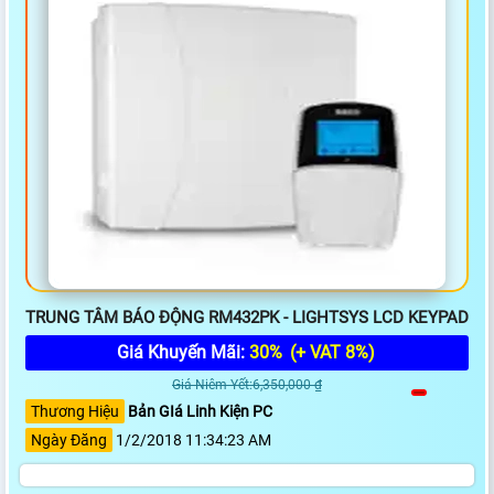
TRUNG TÂM BÁO ĐỘNG RM432PK - LIGHTSYS LCD KEYPAD
Giá Khuyến Mãi:
30%
(+ VAT 8%)
Giá Niêm Yết:6,350,000 ₫
Thương Hiệu
Bản GIá Linh Kiện PC
Ngày Đăng
1/2/2018 11:34:23 AM