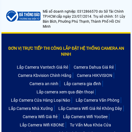
Mã số doanh nghiệp: 0312866570 do Sở Tài Chính
TP.HCM cấp ngày 23/07/2014. Trụ sở chính: 51 Lũy
Bán Bích, Phường Phú Thạnh, Thành Phố Hồ Chí
Minh
ĐƠN VỊ TRỰC TIẾP THI CÔNG LẮP ĐẶT HỆ THỐNG CAMERA AN
NINH
Lắp Camera Vantech Giá Rẻ
Camera Dahua Giá Rẻ
Camera Kbvision Chính Hãng
Camera HIKVISION
Camera an ninh
Lắp camera gia đình
Lắp camera xem qua điện thoại
Lắp Camera Cửa Hàng Loại Nào
Lắp Camera Văn Phòng
Lắp Camera Nhà Xưởng
Lắp Camera Wifi Giá Rẻ Không Dây
Camera Wifi Giá Rẻ
Lắp Camera Wifi YooSee
Lắp Camera Wifi KBONE
Tư Vấn Mua Khóa Cửa