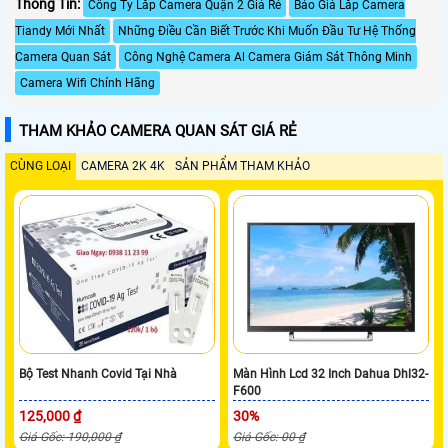
Thông Tin:
Công Ty Lắp Camera Quận 2 Giá Rẻ
Báo Giá Lắp Camera
Tiandy Mới Nhất
Những Điều Cần Biết Trước Khi Muốn Đầu Tư Hệ Thống
Camera Quan Sát
Công Nghệ Camera Al Camera Giám Sát Thông Minh
Camera Wifi Chính Hãng
THAM KHẢO CAMERA QUAN SÁT GIÁ RẺ
CÙNG LOẠI
CAMERA 2K 4K
SẢN PHẨM THAM KHẢO
Bộ Test Nhanh Covid Tại Nhà
Màn Hình Lcd 32 Inch Dahua Dhl32-
F600
125,000 ₫
30%
Giá Gốc: 190,000 ₫
Giá Gốc: 00 ₫