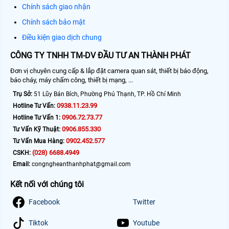
Chính sách giao nhận
Chính sách bảo mật
Điều kiện giao dịch chung
CÔNG TY TNHH TM-DV ĐẦU TƯ AN THÀNH PHÁT
Đơn vị chuyên cung cấp & lắp đặt camera quan sát, thiết bị báo động,
báo cháy, máy chấm công, thiết bị mạng, ...
Trụ Sở:
51 Lũy Bán Bích, Phường Phú Thạnh, TP. Hồ Chí Minh
0938.11.23.99
Hotline Tư Vấn:
0906.72.73.77
Hotline Tư Vấn 1:
0906.855.330
Tư Vấn Kỹ Thuật:
0902.452.577
Tư Vấn Mua Hàng:
(028) 6688.4949
CSKH:
Email:
congngheanthanhphat@gmail.com
Kết nối với chúng tôi
Facebook
Twitter
Tiktok
Youtube