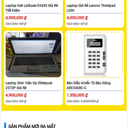
Laptop Dell Latitude E5430 Giá Rẻ
Laptop Giá Rẻ Lenovo Thinkpad
Tiết Kiệm
L530
4,900,000 ₫
4,900,000 ₫
Giá Gốc: 00 ₫
Giá Gốc: 00 ₫
Laptop Sinh Viên Hp Elitebook
Bàn Điều Khiển Tủ Báo Động
2570P Giá Rẻ
ARC5408C-C
4,900,000 ₫
1,550,000 ₫
Giá Gốc: 00 ₫
Giá Gốc: 1,550,000 ₫
SẢN PHẨM MỚI RA MẮT