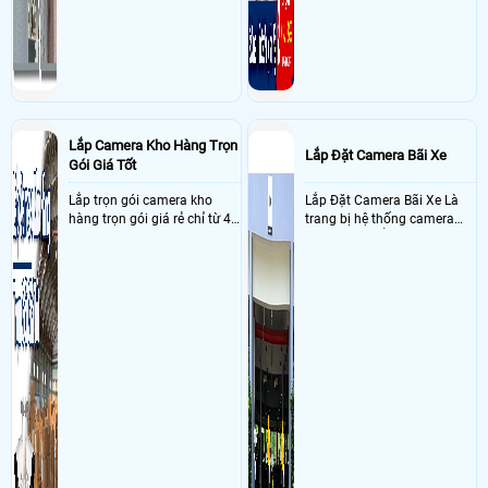
Lắp Camera Kho Hàng Trọn
Lắp Đặt Camera Bãi Xe
Gói Giá Tốt
Lắp trọn gói camera kho
Lắp Đặt Camera Bãi Xe Là
hàng trọn gói giá rẻ chỉ từ 4
trang bị hệ thống camera
triệu đồng sở hữu ngày trọn
nhận diện biển số tại khu
bộ gồm 4 camera, 1 đầu ghi
vực cổng của các bãi giữ xe
hình, ổ cứng, switch mang
kết hợp với phần mềm quản
đến giải pháp giám sát kho
lý để ghi nhận lượt xe ra vào
hàng 24/7 ổn định với độ
chụp hình thông tin xe và
sắc nét cao
biển số lưu trực tiếp về máy
tinh trạm để nhân viên tiện
đối soát, tính tiền xe xe ra
khỏi bãi