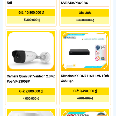
Nét
NVR5436PS4K-S4
Giá: 10,800,000 ₫
Giá: 30%
15,300,000 ₫
13,600,000 ₫
KBvision KX-CAi7116H1-VN Hình
Camera Quan Sát Vantech 2.0Mp
Ảnh Đẹp
Poe VP-2390BP
Giá: 3,490,000 ₫
Giá: 2,800,000 ₫
4,935,000 ₫
4,000,000 ₫