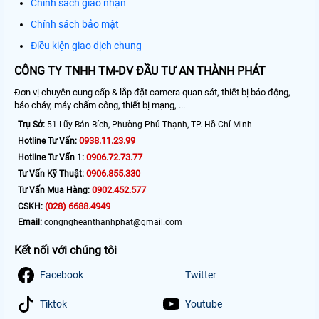
Chính sách giao nhận
Chính sách bảo mật
Điều kiện giao dịch chung
CÔNG TY TNHH TM-DV ĐẦU TƯ AN THÀNH PHÁT
Đơn vị chuyên cung cấp & lắp đặt camera quan sát, thiết bị báo động,
báo cháy, máy chấm công, thiết bị mạng, ...
Trụ Sở:
51 Lũy Bán Bích, Phường Phú Thạnh, TP. Hồ Chí Minh
0938.11.23.99
Hotline Tư Vấn:
0906.72.73.77
Hotline Tư Vấn 1:
0906.855.330
Tư Vấn Kỹ Thuật:
0902.452.577
Tư Vấn Mua Hàng:
(028) 6688.4949
CSKH:
Email:
congngheanthanhphat@gmail.com
Kết nối với chúng tôi
Facebook
Twitter
Tiktok
Youtube