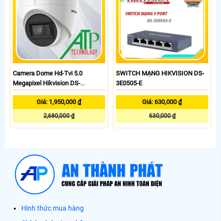
Camera Dome Hd-Tvi 5.0
SWITCH MẠNG HIKVISION DS-
Megapixel Hikvision DS-
3E0505-E
2CE78H8T-IT3F
Giá: 1,950,000 ₫
Giá: 630,000 ₫
2,680,000 ₫
630,000 ₫
Hình thức mua hàng