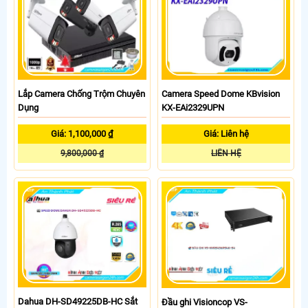
Lắp Camera Chống Trộm Chuyên
Camera Speed Dome KBvision
Dụng
KX-EAi2329UPN
Giá: 1,100,000 ₫
Giá: Liên hệ
9,800,000 ₫
LIÊN HỆ
Dahua DH-SD49225DB-HC Sắt
Đầu ghi Visioncop VS-