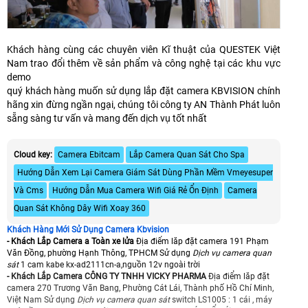
Khách hàng cùng các chuyên viên Kĩ thuật của QUESTEK Việt
Nam trao đổi thêm về sản phẩm và công nghệ tại các khu vực
demo
quý khách hàng muốn sử dụng lắp đặt camera KBVISION chính
hãng xin đừng ngần ngại, chúng tôi công ty AN Thành Phát luôn
sẵng sàng tư vấn và mang đến dịch vụ tốt nhất
Cloud key:
Camera Ebitcam
Lắp Camera Quan Sát Cho Spa
Hướng Dẫn Xem Lại Camera Giám Sát Dùng Phần Mềm Vmeyesuper
Và Cms
Hướng Dẫn Mua Camera Wifi Giá Rẻ Ổn Định
Camera
Quan Sát Không Dây Wifi Xoay 360
Khách Hàng Mới Sử Dụng Camera Kbvision
- Khách Lắp Camera a Toàn xe lửa
Địa điểm lăp đặt camera 191 Phạm
Văn Đồng, phường Hạnh Thông, TPHCM Sử dụng
Dịch vụ camera quan
sát
1 cam kabe kx-ad2111cn-a,nguồn 12v ngoài trời
- Khách Lắp Camera CÔNG TY TNHH VICKY PHARMA
Địa điểm lăp đặt
camera 270 Trương Văn Bang, Phường Cát Lái, Thành phố Hồ Chí Minh,
Việt Nam Sử dụng
Dịch vụ camera quan sát
switch LS1005 : 1 cái , máy