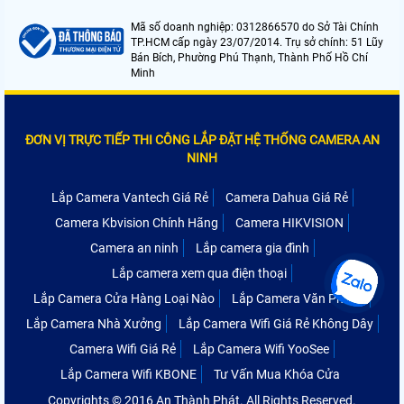
Mã số doanh nghiệp: 0312866570 do Sở Tài Chính
TP.HCM cấp ngày 23/07/2014. Trụ sở chính: 51 Lũy
Bán Bích, Phường Phú Thạnh, Thành Phố Hồ Chí
Minh
ĐƠN VỊ TRỰC TIẾP THI CÔNG LẮP ĐẶT HỆ THỐNG CAMERA AN
NINH
Lắp Camera Vantech Giá Rẻ
Camera Dahua Giá Rẻ
Camera Kbvision Chính Hãng
Camera HIKVISION
Camera an ninh
Lắp camera gia đình
Lắp camera xem qua điện thoại
Lắp Camera Cửa Hàng Loại Nào
Lắp Camera Văn Phòng
Lắp Camera Nhà Xưởng
Lắp Camera Wifi Giá Rẻ Không Dây
Camera Wifi Giá Rẻ
Lắp Camera Wifi YooSee
Lắp Camera Wifi KBONE
Tư Vấn Mua Khóa Cửa
Copyrights © 2016 An Thành Phát. All Rights Reserved.