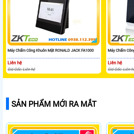
Máy Chấm Công Khuôn Mặt RONALD JACK FA1000
Máy Chấm Côn
Liên hệ
Liên hệ
Giá Gốc: Liên hệ
Giá Gốc: Liên h
SẢN PHẨM MỚI RA MẮT