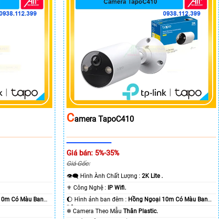
C
Amera TapoC410
Giá bán: 5%-35%
Giá Gốc:
👁️‍🗨 Hình Ành Chất Lượng :
2K Lite .
⚜️ Công Nghệ :
IP Wifi.
10m Có Màu Ban
🌔 Hình ảnh ban đêm :
Hồng Ngoại 10m Có Màu Ban
Ðêm.
❄ Camera Theo Mẫu
Thân Plastic.