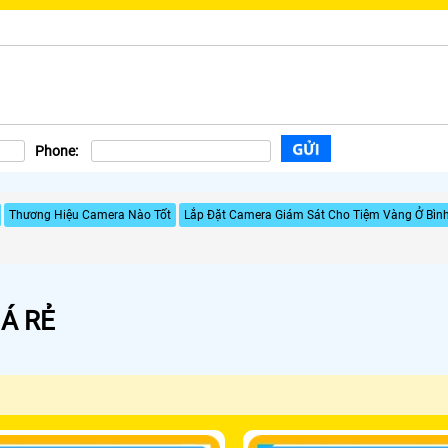
Phone:
Thương Hiệu Camera Nào Tốt
Lắp Đặt Camera Giám Sát Cho Tiệm Vàng Ở Bìn
Á RẺ