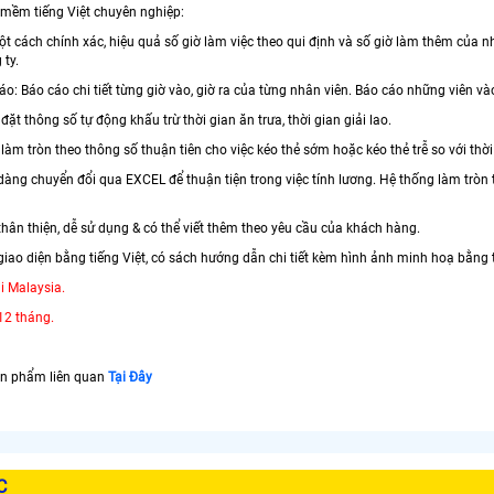
mềm tiếng Việt chuyên nghiệp:
t cách chính xác, hiệu quả số giờ làm việc theo qui định và số giờ làm thêm của n
 ty.
cáo: Báo cáo chi tiết từng giờ vào, giờ ra của từng nhân viên. Báo cáo những viên vào
 đặt thông số tự động khấu trừ thời gian ăn trưa, thời gian giải lao.
 làm tròn theo thông số thuận tiên cho việc kéo thẻ sớm hoặc kéo thẻ trễ so với thời
 dàng chuyển đổi qua EXCEL để thuận tiện trong việc tính lương. Hệ thống làm trò
hân thiện, dễ sử dụng & có thể viết thêm theo yêu cầu của khách hàng.
iao diện bằng tiếng Việt, có sách hướng dẫn chi tiết kèm hình ảnh minh hoạ bằng t
i Malaysia.
12 tháng.
n phẩm liên quan
Tại Đây
C