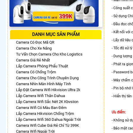
- Công suất 
- Sử dụng Chi
- Đầu đọc ch
- Kết nối với
DANH MỤC SẢN PHẨM
- Lấy dữ liệu
Camera Có Đọc Mã QR
Camera Cho Xe Nâng
- Tốc độ xử 
Tư Vấn Chọn Camera Cho Kho Logistics
- Dung lượng
Camera Giá Rẻ Nhất
- Phát ra giọ
Lắp Camera Phòng Phẩu Thuật
Camera Có Chống Trộm
- Password b
Camera Cho Công Trình Chuyên Dụng
- Máy chấm c
Camera Nhìn Màn Hình Máy Tính
- Pin bộ nhớ l
Lắp Đặt Camera Wifi Hikvision Ultra 2k
Lắp Camera Wifi Thân Dahua
- Hiển thị tê
Lắp Camera Wifi Sắc Nét 2K Kbvsiion
Camera Wifi Có Màu Ban Đêm
Ưu điểm:
Lắp Camera Hikvision Chống Trộm
Lắp Camera Wifi 360 Dahua Ngoài Trời
- Không sử dụ
Camera Wifi Cube Giá Rẻ Chỉ Từ 399K
- Bảo mật c
Camera Wifi Ngoài Trời