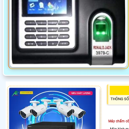
THÔNG SỐ
Máy chấm cô
- Màn hình m