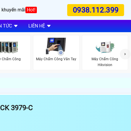
0938.112.399
 khuyến mãi
Hot!
N TỨC
LIÊN HỆ
y Chấm Công
Máy Chấm Công Vân Tay
Máy Chấm Công
Hikvision
CK 3979-C