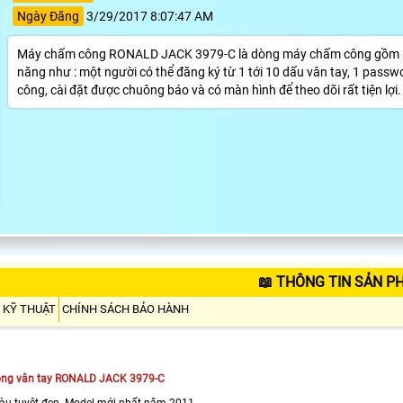
Ngày Đăng
3/29/2017 8:07:47 AM
Máy chấm công RONALD JACK 3979-C là dòng máy chấm công gồm nhữn
năng như : một người có thể đăng ký từ 1 tới 10 dấu vân tay, 1 passw
công, cài đặt được chuông báo và có màn hình để theo dõi rất tiện lợi.
📖 THÔNG TIN SẢN P
 KỸ THUẬT
CHÍNH SÁCH BẢO HÀNH
ng vân tay RONALD JACK 3979-C
àu tuyệt đẹp. Model mới nhất năm 2011.