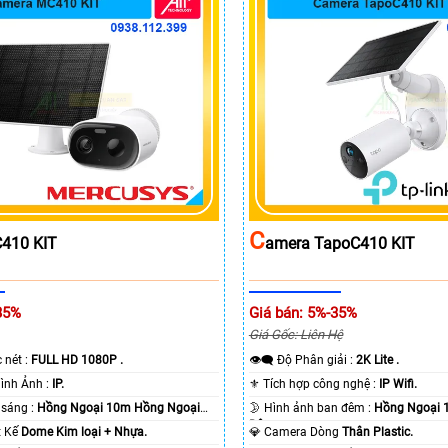
C
410 KIT
Amera TapoC410 KIT
35%
Giá bán: 5%-35%
Giá Gốc: Liên Hệ
c nét :
FULL HD 1080P .
👁️‍🗨 Độ Phân giải :
2K Lite .
🌠 Công Nghệ Hình Ảnh :
IP.
⚜️ Tích hợp công nghệ :
IP Wifi.
⭐ Khi xem thiếu sáng :
Hồng Ngoại 10m Hồng Ngoại
🌛 Hình ảnh ban đêm :
Hồng Ngoại 
Ðêm.
ết Kế
Dome Kim loại + Nhựa.
💎 Camera Dòng
Thân Plastic.