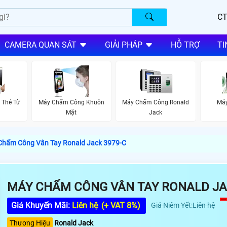
CT
CAMERA QUAN SÁT
GIẢI PHÁP
HỖ TRỢ
TI
 Thẻ Từ
Máy Chấm Công Khuôn
Máy Chấm Công Ronald
Má
Mặt
Jack
Chấm Công Vân Tay Ronald Jack 3979-C
MÁY CHẤM CÔNG VÂN TAY RONALD JA
Giá Khuyến Mãi:
Liên hệ
(+ VAT 8%)
Giá Niêm Yết:Liên hệ
Thương Hiệu
Ronald Jack