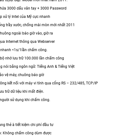
chứa 3000 dấu vân tay + 3000 Password
p xử lý Intel của Mỹ cực nhanh
ống trầy xước, chống mài mòn mới nhất 2011
 chuông ngoài báo giờ vào, giờ ra
 qua Internet thông qua Webserver
lý nhanh <1s/1lần chấm công.
 bộ nhớ lưu trữ 100.000 lần chấm công
ng nói bằng ngôn ngữ: Tiếng Anh & Tiếng Việt
ảo vệ máy, chuông báo giờ
ông kết nối với máy vi tính qua cổng RS – 232/485, TCP/IP
ưu trữ dữ liệu khi mất điện.
n người sử dụng khi chấm công.
ng thẻ à tiết kiệm chi phí đầu tư
ao: Không chấm công dùm được