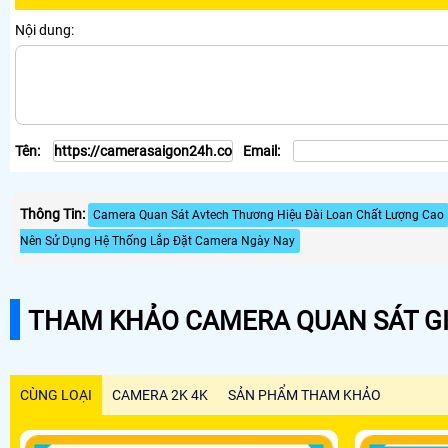
Nội dung:
Tên:
Email:
Thông Tin:
Camera Quan Sát Avtech Thương Hiệu Đài Loan Chất Lượng Cao
Nên Sử Dụng Hệ Thống Lắp Đặt Camera Ngày Nay
THAM KHẢO CAMERA QUAN SÁT GI
CÙNG LOẠI
CAMERA 2K 4K
SẢN PHẨM THAM KHẢO