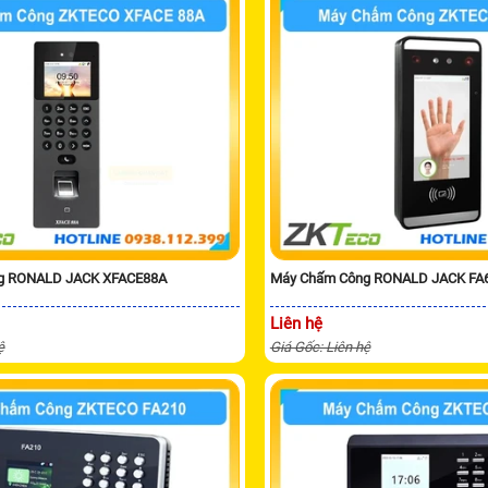
g RONALD JACK XFACE88A
Máy Chấm Công RONALD JACK FA
Liên hệ
ệ
Giá Gốc: Liên hệ