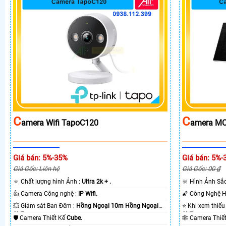
C
C
Amera Wifi TapoC120
Amera MC
Giá bán: 5%-35%
Giá bán: 5%-
Giá Gốc: Liên hệ
Giá Gốc: 00 ₫
🔅 Chất lượng hình Ảnh :
Ultra 2k + .
🔆 Hình Ảnh Sắ
👍 Camera Công nghệ :
IP Wifi.
💥 Giám sát Ban Đêm :
Hồng Ngoại 10m Hồng Ngoại
SMD.
SMD.
🛡 Camera Thiết Kế
Cube.
🕸️ Camera Thi