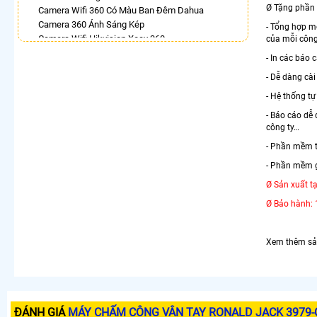
Ø Tặng phần 
Camera Wifi 360 Có Màu Ban Đêm Dahua
Camera 360 Ánh Sáng Kép
- Tổng hợp mộ
Camera Wifi Hikvision Xoay 360
của mỗi công
Bán Camera Vantech 360
- In các báo 
Lắp Camera Hdparagon Xoay 360 Độ
- Dễ dàng cài
Lắp Camera Wifi Dahua Xoay 360 Giá Rẻ
Camera Dahua Xoay 360
- Hệ thống tự
- Báo cáo dễ
LẮP CAMERA THEO NHU CẦU
công ty…
Lắp Camera Văn Phòng Giá Rẻ
- Phần mềm t
Lắp Camera Nhà Xưởng Giá Rẻ
- Phần mềm g
Lắp Camera Gia Đình Giá Rẻ
Lắp Camera Kho Hàng Giá Rẻ
Ø Sản xuất tạ
Lắp Camera Cửa Hàng Giá Rẻ
Ø Bảo hành: 
Lắp Camera Wifi Giá Rẻ Chính Hãng
Lắp Camera Công Trình Giá Rẻ
Camera 360 Giá Rẻ
Xem th
êm sả
ĐÁNH GIÁ
MÁY CHẤM CÔNG VÂN TAY RONALD JACK 3979-