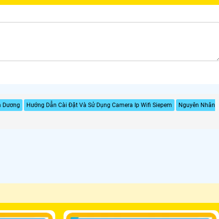
h Dương
Hướng Dẫn Cài Đặt Và Sử Dụng Camera Ip Wifi Siepem
Nguyên Nhân