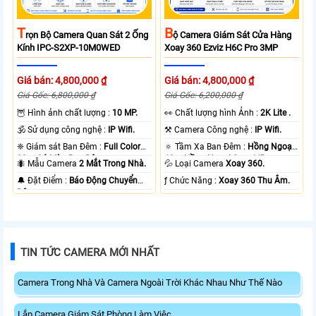
T
B
Rọn Bộ Camera Quan Sát 2 Ống
Ộ Camera Giám Sát Cửa Hàng
Kính IPC-S2XP-10M0WED
Xoay 360 Ezviz H6C Pro 3MP
Giá bán: 4,800,000 ₫
Giá bán: 4,800,000 ₫
Giá Gốc: 6,800,000 ₫
Giá Gốc: 6,200,000 ₫
🦉 Hình ảnh chất lượng :
10 MP.
️👀 Chất lượng hình Ảnh :
2K Lite .
🕉️ Sử dụng công nghệ :
IP Wifi.
⚒ Camera Công nghệ :
IP Wifi.
❈ Giám sát Ban Đêm :
Full Color
🔅 Tầm Xa Ban Đêm :
Hồng Ngoại
20m Có Màu Ban Ðêm.
10m Hồng Ngoại Smart IR.
🐜 Mẫu Camera
2 Mắt Trong Nhà.
💦 Loại Camera
Xoay 360.
️🔔 Đặt Điểm :
Báo Động Chuyển
️ƒ Chức Năng :
Xoay 360 Thu Âm.
Động.
TIN TỨC CAMERA MỚI NHẤT
Camera Trong Nhà Và Camera Ngoài Trời Khác Nhau Như Thế Nào
Lắp Camera Giám Sát Phòng Làm Việc