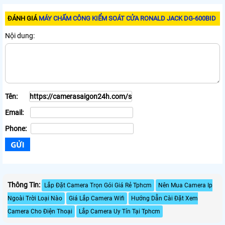
ĐÁNH GIÁ
MÁY CHẤM CÔNG KIỂM SOÁT CỬA RONALD JACK DG-600BID
Nội dung:
Tên:
Email:
Phone:
Thông Tin:
Lắp Đặt Camera Trọn Gói Giá Rẻ Tphcm
Nên Mua Camera Ip
Ngoài Trời Loại Nào
Giá Lắp Camera Wifi
Hướng Dẫn Cài Đặt Xem
Camera Cho Điện Thoại
Lắp Camera Uy Tín Tại Tphcm