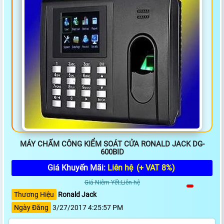
MÁY CHẤM CÔNG KIỂM SOÁT CỬA RONALD JACK DG-
600BID
Giá Khuyến Mãi:
Liên hệ
(+ VAT 8%)
Giá Niêm Yết:Liên hệ
Thương Hiệu
Ronald Jack
Ngày Đăng
3/27/2017 4:25:57 PM