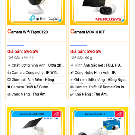
C
C
Amera Wifi TapoC120
Amera MC410 KIT
Giá bán: 5%-35%
Giá bán: 5%-35%
Giá Gốc: Liên hệ
Giá Gốc: 00 ₫
🔅 Chất lượng hình Ảnh :
Ultra 2k +
🔆 Hình Ảnh Sắc nét :
FULL HD
.
1080P .
👍 Camera Công nghệ :
IP Wifi.
🌠 Công Nghệ Hình Ảnh :
IP.
💥 Giám sát Ban Đêm :
Hồng
⭐ Khi xem thiếu sáng :
Hồng Ngoại
Ngoại 10m Hồng Ngoại SMD.
10m Hồng Ngoại SMD.
🛡 Camera Thiết Kế
Cube.
🕸️ Camera Thiết Kế
Dome Kim loại
+ Nhựa.
️☣️ Chức Năng :
Thu Âm.
️✔️ Khả Năng :
Thu Âm.