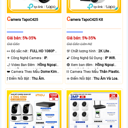
C
C
Amera TapoC425
Amera TapoC425 Kit
Giá bán: 5%-35%
Giá bán: 5%-35%
Giá Gốc:
Giá Gốc: Liên Hệ
️👀 Độ sắc nét :
FULL HD 1080P .
💯 Chất lượng hình :
2K Lite .
⚜️ Công Nghệ Camera :
IP.
🌠 Công Nghệ Sử Dụng :
IP Wifi.
🌙 Video Ban Đêm :
Hồng Ngoại
🔴 Xem ban đêm :
Hồng Ngoại
10m Hồng Ngoại SMD.
15m Có Màu Ban Ðêm.
👑 Camera Theo Mẫu
Dome Kim
⛓ Camera Theo Mẫu
Thân Plastic.
loại + Nhựa.
️ƒ Điểm Nỗi Bật :
Thu Âm.
️☣️ Điểm Nỗi Bật :
Thu Âm Và Loa.