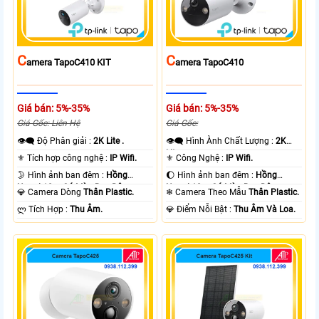
C
C
Amera TapoC410 KIT
Amera TapoC410
Giá bán: 5%-35%
Giá bán: 5%-35%
Giá Gốc: Liên Hệ
Giá Gốc:
👁️‍🗨 Độ Phân giải :
2K Lite .
👁️‍🗨 Hình Ành Chất Lượng :
2K
Lite .
⚜️ Tích hợp công nghệ :
IP Wifi.
⚜️ Công Nghệ :
IP Wifi.
🌛 Hình ảnh ban đêm :
Hồng
🌔 Hình ảnh ban đêm :
Hồng
Ngoại 10m Có Màu Ban Ðêm.
Ngoại 10m Có Màu Ban Ðêm.
💎 Camera Dòng
Thân Plastic.
❄ Camera Theo Mẫu
Thân Plastic.
️ლ Tích Hợp :
Thu Âm.
️💎 Điểm Nỗi Bật :
Thu Âm Và Loa.