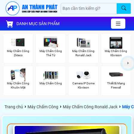
DANH MỤC SẢN PHẨM
Máy Chấm Công
Máy Chấm Công
Máy Chấm Công
Máy Chấm Công
Zkteco
Thẻ Từ
Ronald Jack
Kbvision
Máy Chấm Công
Máy Chấm Công
Camera IP Dome
Thiết Bị Mạng
Khuôn Mặt
Kbviison
Firewall
›
›
›
Trang chủ
Máy Chấm Công
Máy Chấm Công Ronald Jack
Máy C