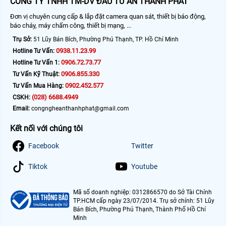
CÔNG TY TNHH TM-DV ĐẦU TƯ AN THÀNH PHÁT
Đơn vị chuyên cung cấp & lắp đặt camera quan sát, thiết bị báo động,
báo cháy, máy chấm công, thiết bị mạng, ...
Trụ Sở:
51 Lũy Bán Bích, Phường Phú Thạnh, TP. Hồ Chí Minh
0938.11.23.99
Hotline Tư Vấn:
0906.72.73.77
Hotline Tư Vấn 1:
0906.855.330
Tư Vấn Kỹ Thuật:
0902.452.577
Tư Vấn Mua Hàng:
(028) 6688.4949
CSKH:
Email:
congngheanthanhphat@gmail.com
Kết nối với chúng tôi
Facebook
Twitter
Tiktok
Youtube
Mã số doanh nghiệp: 0312866570 do Sở Tài Chính
TP.HCM cấp ngày 23/07/2014. Trụ sở chính: 51 Lũy
Bán Bích, Phường Phú Thạnh, Thành Phố Hồ Chí
Minh