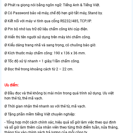
Ø Phát ra giọng nói bằng ngôn ngữ: Tiếng Anh & Tiếng Việt.
Ø Có Password bảo vệ máy, chế độ hẹn giờ tắt máy, Stand by.
Ø Kết nối với máy vi tính qua cổng RS232/485, TCP/IP.
Ø Pin bộ nhớ lưu trữ dữ liệu chấm công khi cúp điện.
Ø Hiển thị tên người sử dụng trên máy khi chấm công.
Ø Kiểu dáng trang nhã và sang trọng, có chuông báo giờ.
Ø Kích thước máy chấm công: 190 x 136 x 36 mm.
Ø Tốc độ xử lý nhanh < 1 giây/1lần chấm công.
Ø Đọc thẻ trong khoảng cách từ 2 – 22 cm.
Ưu điểm:
Ø Đầu đọc và thẻ không bị mài mòn trong quá trình sử dụng. Ưu việt
hơn thẻ từ, thẻ mã vạch.
Ø Thời gian nhận thẻ nhanh so với thẻ từ, mã vạch.
Ø Tặng phần mềm tiếng Việt chuyên nghiệp:
- Tổng hợp một cách chính xác, hiệu quả số giờ làm việc theo qui định
và số giờ làm thêm của nhân viên theo từng thời điểm tuần, nửa tháng,
tháng tùy vào chính sách trả lương của mỗi công ty.