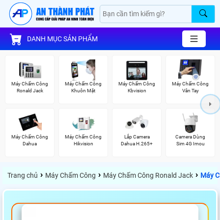
DANH MỤC SẢN PHẨM
Máy Chấm Công
Máy Chấm Công
Máy Chấm Công
Máy Chấm Công
Ronald Jack
Khuôn Mặt
Kbvision
Vân Tay
Máy Chấm Công
Máy Chấm Công
Lắp Camera
Camera Dùng
Dahua
Hikvision
Dahua H.265+
Sim 4G Imou
›
›
›
Trang chủ
Máy Chấm Công
Máy Chấm Công Ronald Jack
Máy C