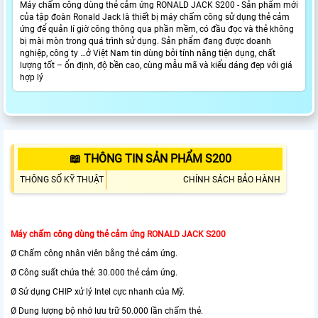
Máy chấm công dùng thẻ cảm ứng RONALD JACK S200 - Sản phẩm mới
của tập đoàn Ronald Jack là thiết bị máy chấm công sử dụng thẻ cảm
ứng để quản lí giờ công thông qua phần mềm, có đầu đọc và thẻ không
bị mài mòn trong quá trình sử dụng. Sản phẩm đang được doanh
nghiệp, công ty …ở Việt Nam tin dùng bởi tính năng tiện dụng, chất
lượng tốt – ổn định, độ bền cao, cùng mẫu mã và kiểu dáng đẹp với giá
hợp lý
📖 THÔNG TIN SẢN PHẨM S200
THÔNG SỐ KỸ THUẬT
CHÍNH SÁCH BẢO HÀNH
Máy chấm công dùng thẻ cảm ứng RONALD JACK S200
Ø Chấm công nhân viên bằng thẻ cảm ứng.
Ø Công suất chứa thẻ: 30.000 thẻ cảm ứng.
Ø Sử dụng CHIP xử lý Intel cực nhanh của Mỹ.
Ø Dung lượng bộ nhớ lưu trữ 50.000 lần chấm thẻ.