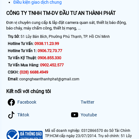
Điều kiện giao dịch chung
CÔNG TY TNHH TM-DV ĐẦU TƯ AN THÀNH PHÁT
Đơn vị chuyên cung cấp & lắp đặt camera quan sát, thiết bị báo động,
báo cháy, máy chấm công, thiết bị mạng, ...
Trụ Sở:
51 Lũy Bán Bích, Phường Phú Thạnh, TP. Hồ Chí Minh
0938.11.23.99
Hotline Tư Vấn:
0906.72.73.77
Hotline Tư Vấn 1:
0906.855.330
Tư Vấn Kỹ Thuật:
0902.452.577
Tư Vấn Mua Hàng:
(028) 6688.4949
CSKH:
Email:
congngheanthanhphat@gmail.com
Kết nối với chúng tôi
Facebook
Twitter
Tiktok
Youtube
Mã số doanh nghiệp: 0312866570 do Sở Tài Chính
TP.HCM cấp ngày 23/07/2014. Trụ sở chính: 51 Lũy