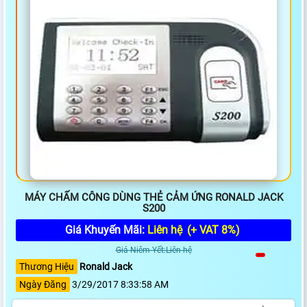
MÁY CHẤM CÔNG DÙNG THẺ CẢM ỨNG RONALD JACK
S200
Giá Khuyến Mãi:
Liên hệ
(+ VAT 8%)
Giá Niêm Yết:Liên hệ
Thương Hiệu
Ronald Jack
Ngày Đăng
3/29/2017 8:33:58 AM