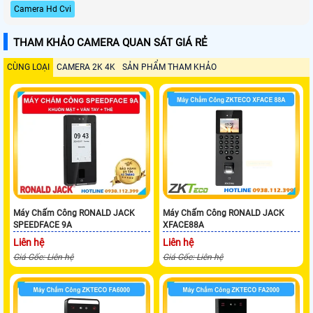
Camera Hd Cvi
THAM KHẢO CAMERA QUAN SÁT GIÁ RẺ
CÙNG LOẠI
CAMERA 2K 4K
SẢN PHẨM THAM KHẢO
Máy Chấm Công RONALD JACK
Máy Chấm Công RONALD JACK
SPEEDFACE 9A
XFACE88A
Liên hệ
Liên hệ
Giá Gốc: Liên hệ
Giá Gốc: Liên hệ