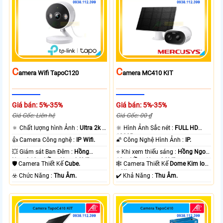
C
C
Amera Wifi TapoC120
Amera MC410 KIT
Giá bán: 5%-35%
Giá bán: 5%-35%
Giá Gốc: Liên hệ
Giá Gốc: 00 ₫
🔅 Chất lượng hình Ảnh :
Ultra 2k +
🔆 Hình Ảnh Sắc nét :
FULL HD
.
1080P .
👍 Camera Công nghệ :
IP Wifi.
🌠 Công Nghệ Hình Ảnh :
IP.
💥 Giám sát Ban Đêm :
Hồng
⭐ Khi xem thiếu sáng :
Hồng Ngoại
Ngoại 10m Hồng Ngoại SMD.
10m Hồng Ngoại SMD.
🛡 Camera Thiết Kế
Cube.
🕸️ Camera Thiết Kế
Dome Kim loại
+ Nhựa.
️☣️ Chức Năng :
Thu Âm.
️✔️ Khả Năng :
Thu Âm.