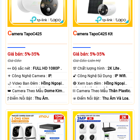
C
C
Amera TapoC425
Amera TapoC425 Kit
Giá bán: 5%-35%
Giá bán: 5%-35%
Giá Gốc:
Giá Gốc: Liên Hệ
️👀 Độ sắc nét :
FULL HD 1080P .
💯 Chất lượng hình :
2K Lite .
⚜️ Công Nghệ Camera :
IP.
🌠 Công Nghệ Sử Dụng :
IP Wifi.
🌙 Video Ban Đêm :
Hồng Ngoại
🔴 Xem ban đêm :
Hồng Ngoại
10m Hồng Ngoại SMD.
15m Có Màu Ban Ðêm.
👑 Camera Theo Mẫu
Dome Kim
⛓ Camera Theo Mẫu
Thân Plastic.
loại + Nhựa.
️ƒ Điểm Nỗi Bật :
Thu Âm.
️☣️ Điểm Nỗi Bật :
Thu Âm Và Loa.