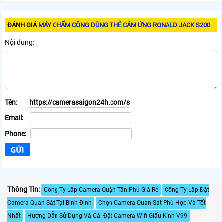
ĐÁNH GIÁ
MÁY CHẤM CÔNG DÙNG THẺ CẢM ỨNG RONALD JACK S200
Nội dung:
Tên:
Email:
Phone:
Thông Tin:
Công Ty Lăp Camera Quận Tân Phú Giá Rẻ
Công Ty Lắp Đặt
Camera Quan Sát Tại Bình Định
Chọn Camera Quan Sát Phù Hợp Và Tốt
Nhất
Hướng Dẫn Sử Dụng Và Cài Đặt Camera Wifi Giấu Kính V99