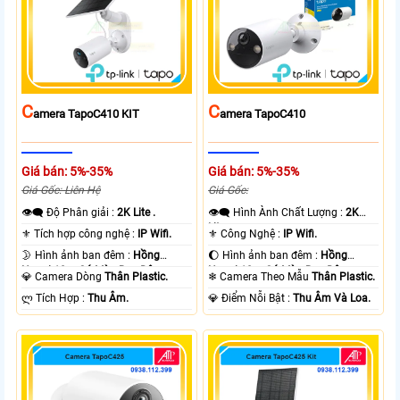
C
C
Amera TapoC410 KIT
Amera TapoC410
Giá bán: 5%-35%
Giá bán: 5%-35%
Giá Gốc: Liên Hệ
Giá Gốc:
👁️‍🗨 Độ Phân giải :
2K Lite .
👁️‍🗨 Hình Ành Chất Lượng :
2K
Lite .
⚜️ Tích hợp công nghệ :
IP Wifi.
⚜️ Công Nghệ :
IP Wifi.
🌛 Hình ảnh ban đêm :
Hồng
🌔 Hình ảnh ban đêm :
Hồng
Ngoại 10m Có Màu Ban Ðêm.
Ngoại 10m Có Màu Ban Ðêm.
💎 Camera Dòng
Thân Plastic.
❄ Camera Theo Mẫu
Thân Plastic.
️ლ Tích Hợp :
Thu Âm.
️💎 Điểm Nỗi Bật :
Thu Âm Và Loa.