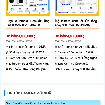
T
B
Rọn Bộ Camera Quan Sát 2 Ống
Ộ Camera Giám Sát Cửa Hàng
Kính IPC-S2XP-10M0WED
Xoay 360 Ezviz H6C Pro 3MP
Giá bán: 4,800,000 ₫
Giá bán: 4,800,000 ₫
Giá Gốc: 6,800,000 ₫
Giá Gốc: 6,200,000 ₫
🦉 Hình ảnh chất lượng :
10 MP.
️👀 Chất lượng hình Ảnh :
2K Lite .
🕉️ Sử dụng công nghệ :
IP Wifi.
⚒ Camera Công nghệ :
IP Wifi.
❈ Giám sát Ban Đêm :
Full Color
🔅 Tầm Xa Ban Đêm :
Hồng Ngoại
20m Có Màu Ban Ðêm.
10m Hồng Ngoại Smart IR.
🐜 Mẫu Camera
2 Mắt Trong Nhà.
💦 Loại Camera
Xoay 360.
️🔔 Đặt Điểm :
Báo Động Chuyển
️ƒ Chức Năng :
Xoay 360 Thu Âm.
Động.
TIN TỨC CAMERA MỚI NHẤT
Giải Pháp Camera Quản Lý Bãi Xe Trường Học