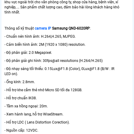
khu vực ngoài trời cho văn phòng công ty, shop cửa hàng, bệnh viện, xí
nghiệp, … Sản phẩm chất lượng cao, đảm bảo hài lòng khách hàng khó
tính nhất.
Thông số kỹ thuật
camera IP
Samsung QND-6020RP
:
- Chuẩn nén hình ảnh: H.264,H.265, MJPEG.
- Cảm biến hình ảnh: 2M (1920 x 1080) resolution.
- Độ phân giải: 2.0 Megapixel.
- Độ phân giải ghi hình: 30fps@all resolutions (H.264/H.265)
- Độ nhạy sáng tối thiểu: 0.15Lux@F1.8 (Color), 0Lux@F1.8 (B/W : IR
LED on).
- Ống kính: 2.8mm.
- Hỗ trợ khe cắm thẻ nhớ Micro SD tối đa 128GB.
- Hỗ trợ chuẩn IK08.
- Tầm xa hồng ngoại: 20m.
- Xem hành lang, hỗ trợ WiseStream.
- Hổ trợ LDC ( Lens Distortion Corection).
- Nguồn cấp: 12VDC.