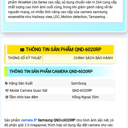
phẩm WiseNet Lite Series cao cấp, sử dụng chuẩn nén H.264 cung cấp
chất lượng cao hình ảnh cuối cùng, trong khi giảm gánh nặng về tài
nguyên mạng, có nhiều tính năng cao cấp của camera samsung
wisenetlite như Hallway view, LDC, Motion detection, Tampering. .
📖 THÔNG TIN SẢN PHẨM QND-6020RP
THÔNG SỐ KỸ THUẬT
CHÍNH SÁCH BẢO HÀNH
THÔNG TIN SẢN PHẨM CAMERA QND-6020RP
🔄 Hãng Sản Xuất
SamSung
🎼️ Model Camera Quan Sát
QND-6020RP
✪ Tầm nhìn ban đêm
Hồng Ngoại 20m
Sản phẩm
camera IP
Samsung QND-L6020RP
cho hình ảnh sắc nét, có
độ phân giải 2.0 megapixel, thích hợp sử dụng lắp đặt camera cho các