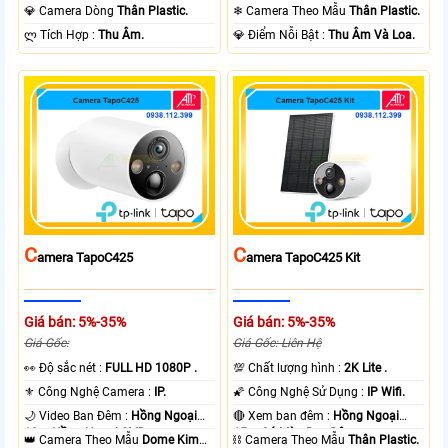
Ngoại 10m Có Màu Ban Ðêm.
Ngoại 10m Có Màu Ban Ðêm.
💎 Camera Dòng
Thân Plastic.
❄ Camera Theo Mẫu
Thân Plastic.
️ლ Tích Hợp :
Thu Âm.
️💎 Điểm Nỗi Bật :
Thu Âm Và Loa.
C
C
Amera TapoC425
Amera TapoC425 Kit
Giá bán: 5%-35%
Giá bán: 5%-35%
Giá Gốc:
Giá Gốc: Liên Hệ
️👀 Độ sắc nét :
FULL HD 1080P .
💯 Chất lượng hình :
2K Lite .
⚜️ Công Nghệ Camera :
IP.
🌠 Công Nghệ Sử Dụng :
IP Wifi.
🌙 Video Ban Đêm :
Hồng Ngoại
🔴 Xem ban đêm :
Hồng Ngoại
10m Hồng Ngoại SMD.
15m Có Màu Ban Ðêm.
👑 Camera Theo Mẫu
Dome Kim
⛓ Camera Theo Mẫu
Thân Plastic.