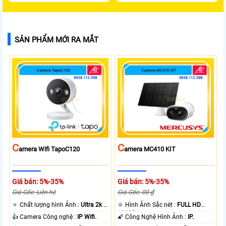
SẢN PHẨM MỚI RA MẮT
C
C
Amera Wifi TapoC120
Amera MC410 KIT
Giá bán: 5%-35%
Giá bán: 5%-35%
Giá Gốc: Liên hệ
Giá Gốc: 00 ₫
🔅 Chất lượng hình Ảnh :
Ultra 2k +
🔆 Hình Ảnh Sắc nét :
FULL HD
.
1080P .
👍 Camera Công nghệ :
IP Wifi.
🌠 Công Nghệ Hình Ảnh :
IP.