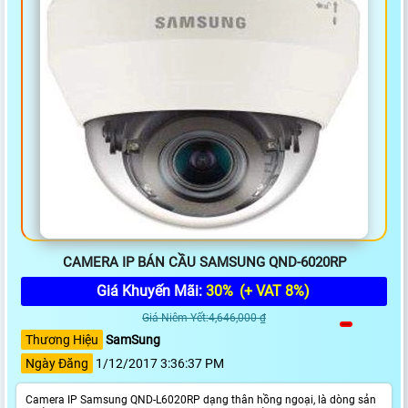
CAMERA IP BÁN CẦU SAMSUNG QND-6020RP
Giá Khuyến Mãi:
30%
(+ VAT 8%)
Giá Niêm Yết:4,646,000 ₫
Thương Hiệu
SamSung
Ngày Đăng
1/12/2017 3:36:37 PM
Camera IP Samsung QND-L6020RP dạng thân hồng ngoại, là dòng sản