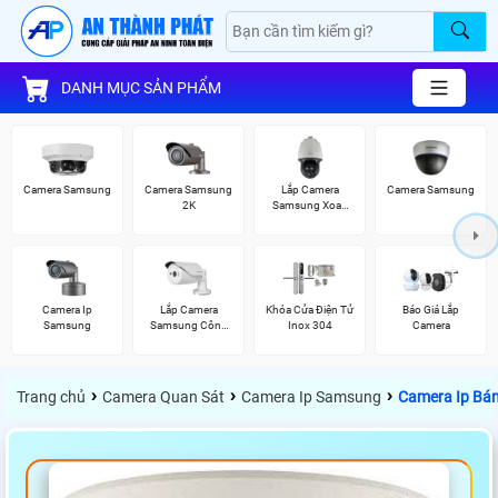
DANH MỤC SẢN PHẨM
Camera Samsung
Camera Samsung
Lắp Camera
Camera Samsung
2K
Samsung Xoay
360
Camera Ip
Lắp Camera
Khóa Cửa Điện Tử
Báo Giá Lắp
Samsung
Samsung Công
Inox 304
Camera
Nghệ AI
›
›
›
Trang chủ
Camera Quan Sát
Camera Ip Samsung
Camera Ip Bá