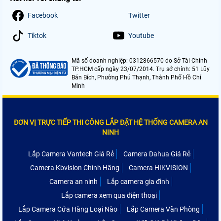
Facebook
Twitter
Tiktok
Youtube
Mã số doanh nghiệp: 0312866570 do Sở Tài Chính
TP.HCM cấp ngày 23/07/2014. Trụ sở chính: 51 Lũy
Bán Bích, Phường Phú Thạnh, Thành Phố Hồ Chí
Minh
ĐƠN VỊ TRỰC TIẾP THI CÔNG LẮP ĐẶT HỆ THỐNG CAMERA AN
NINH
Lắp Camera Vantech Giá Rẻ
Camera Dahua Giá Rẻ
Camera Kbvision Chính Hãng
Camera HIKVISION
Camera an ninh
Lắp camera gia đình
Lắp camera xem qua điện thoại
Lắp Camera Cửa Hàng Loại Nào
Lắp Camera Văn Phòng