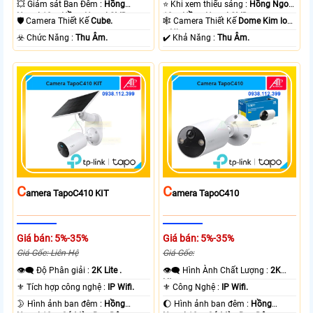
💥 Giám sát Ban Đêm :
Hồng
⭐ Khi xem thiếu sáng :
Hồng Ngoại
Ngoại 10m Hồng Ngoại SMD.
10m Hồng Ngoại SMD.
🛡 Camera Thiết Kế
Cube.
🕸️ Camera Thiết Kế
Dome Kim loại
+ Nhựa.
️☣️ Chức Năng :
Thu Âm.
️✔️ Khả Năng :
Thu Âm.
C
C
Amera TapoC410 KIT
Amera TapoC410
Giá bán: 5%-35%
Giá bán: 5%-35%
Giá Gốc: Liên Hệ
Giá Gốc:
👁️‍🗨 Độ Phân giải :
2K Lite .
👁️‍🗨 Hình Ành Chất Lượng :
2K
Lite .
⚜️ Tích hợp công nghệ :
IP Wifi.
⚜️ Công Nghệ :
IP Wifi.
🌛 Hình ảnh ban đêm :
Hồng
🌔 Hình ảnh ban đêm :
Hồng