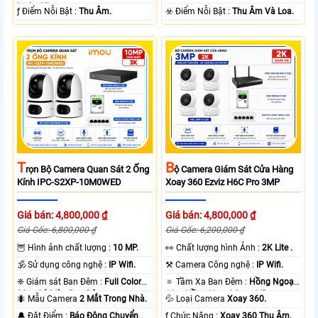
loại + Nhựa.
️ƒ Điểm Nỗi Bật :
Thu Âm.
️☣️ Điểm Nỗi Bật :
Thu Âm Và Loa.
T
B
Rọn Bộ Camera Quan Sát 2 Ống
Ộ Camera Giám Sát Cửa Hàng
Kính IPC-S2XP-10M0WED
Xoay 360 Ezviz H6C Pro 3MP
Giá bán: 4,800,000 ₫
Giá bán: 4,800,000 ₫
Giá Gốc: 6,800,000 ₫
Giá Gốc: 6,200,000 ₫
🦉 Hình ảnh chất lượng :
10 MP.
️👀 Chất lượng hình Ảnh :
2K Lite .
🕉️ Sử dụng công nghệ :
IP Wifi.
⚒ Camera Công nghệ :
IP Wifi.
❈ Giám sát Ban Đêm :
Full Color
🔅 Tầm Xa Ban Đêm :
Hồng Ngoại
20m Có Màu Ban Ðêm.
10m Hồng Ngoại Smart IR.
🐜 Mẫu Camera
2 Mắt Trong Nhà.
💦 Loại Camera
Xoay 360.
️🔔 Đặt Điểm :
Báo Động Chuyển
️ƒ Chức Năng :
Xoay 360 Thu Âm.