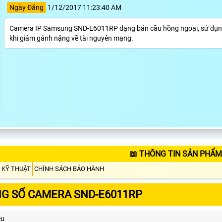
Ngày Đăng
1/12/2017 11:23:40 AM
Camera IP Samsung SND-E6011RP dạng bán cầu hồng ngoại, sử dụng 
khi giảm gánh nặng về tài nguyên mạng.
📖 THÔNG TIN SẢN PHẨM
 KỸ THUẬT
CHÍNH SÁCH BẢO HÀNH
G SỐ CAMERA SND-E6011RP
ệu