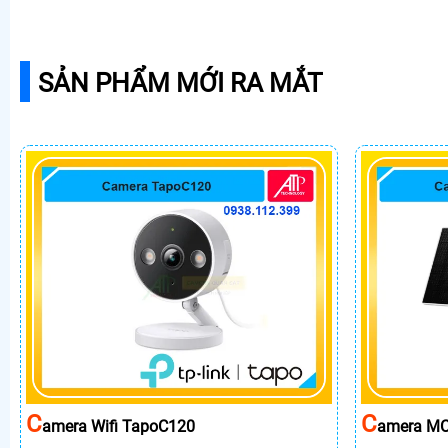
SẢN PHẨM MỚI RA MẮT
C
C
Amera Wifi TapoC120
Amera MC