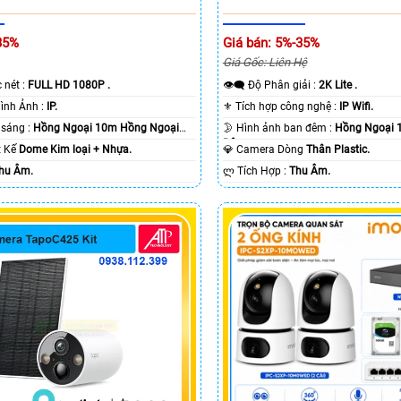
35%
Giá bán: 5%-35%
Giá Gốc: Liên Hệ
c nét :
FULL HD 1080P .
👁️‍🗨 Độ Phân giải :
2K Lite .
🌠 Công Nghệ Hình Ảnh :
IP.
⚜️ Tích hợp công nghệ :
IP Wifi.
⭐ Khi xem thiếu sáng :
Hồng Ngoại 10m Hồng Ngoại
🌛 Hình ảnh ban đêm :
Hồng Ngoại 
Ðêm.
ết Kế
Dome Kim loại + Nhựa.
💎 Camera Dòng
Thân Plastic.
hu Âm.
️ლ Tích Hợp :
Thu Âm.