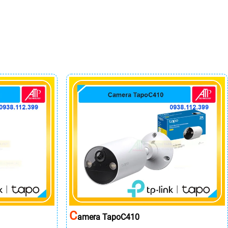
C
Amera TapoC410