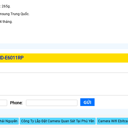
: 265g.
amsung Trung Quốc.
4 tháng.
ND-E6011RP
Phone:
Thái Nguyên
Công Ty Lắp Đặt Camera Quan Sát Tại Phú Yên
Camera Wifi Ebitc