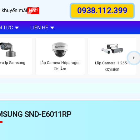
0938.112.399
 khuyến mãi
Hot!
N TỨC
LIÊN HỆ
ra Ip Samsung
Lắp Camera Hdparagon
Lắp Camera H.265+
Ghi Âm
Kbvision
MSUNG SND-E6011RP