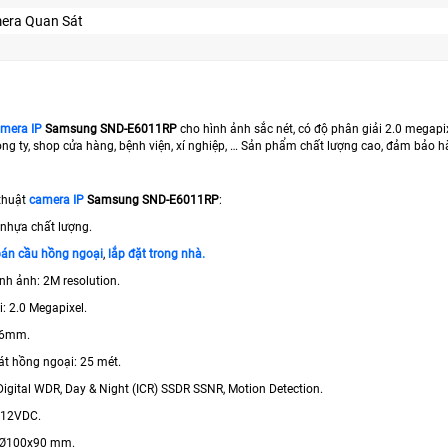
era Quan Sát
mera IP
Samsung SND-E6011RP
cho hình ảnh sắc nét, có độ phân giải 2.0 megapix
ng ty, shop cửa hàng, bệnh viện, xí nghiệp, … Sản phẩm chất lượng cao, đảm bảo h
thuật
camera IP
Samsung SND-E6011RP
:
ỏ nhựa chất lượng.
bán cầu hồng ngoại
,
lắp đặt trong nhà.
nh ảnh: 2M resolution.
i: 2.0 Megapixel.
3.6mm.
át hồng ngoại: 25 mét.
Digital WDR, Day & Night (ICR) SSDR SSNR, Motion Detection.
 12VDC.
: Ø100x90 mm.