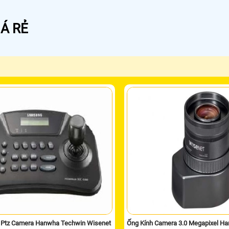
Á RẺ
n Ptz Camera Hanwha Techwin Wisenet
Ống Kính Camera 3.0 Megapixel H