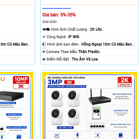
Giá bán: 5%-35%
Giá Gốc:
👁️‍🗨 Hình Ành Chất Lượng :
2K Lite .
⚜️ Công Nghệ :
IP Wifi.
10m Có Màu Ban
🌔 Hình ảnh ban đêm :
Hồng Ngoại 10m Có Màu Ban
Ðêm.
❄ Camera Theo Mẫu
Thân Plastic.
️💎 Điểm Nỗi Bật :
Thu Âm Và Loa.