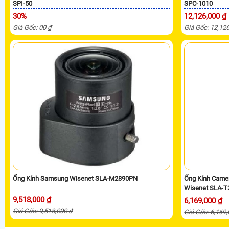
SPI-50
SPC-1010
30%
12,126,000 ₫
Giá Gốc: 00 ₫
Giá Gốc: 12,12
Ống Kính Samsung Wisenet SLA-M2890PN
Ống Kính Came
Wisenet SLA-T
9,518,000 ₫
6,169,000 ₫
Giá Gốc: 9,518,000 ₫
Giá Gốc: 6,169