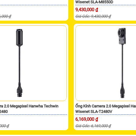
Wisenet SLA-M8550D
9,430,000 ₫
6,000 ₫
Giá Gốc: 9,430,000 ₫
ra 2.0 Megapixel Hanwha Techwin
Ống Kính Camera 2.0 Megapixel H
2480
Wisenet SLA-T2480V
6,169,000 ₫
,000 ₫
Giá Gốc: 6,169,000 ₫