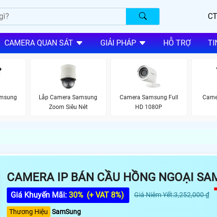
CT
CAMERA QUAN SÁT
GIẢI PHÁP
HỖ TRỢ
TI
amsung
Lắp Camera Samsung
Camera Samsung Full
Came
Zoom Siêu Nét
HD 1080P
CAMERA IP BÁN CẦU HỒNG NGOẠI SA
Giá Khuyến Mãi:
30%
(+ VAT 8%)
Giá Niêm Yết:3,252,000 ₫
Thương Hiệu
SamSung