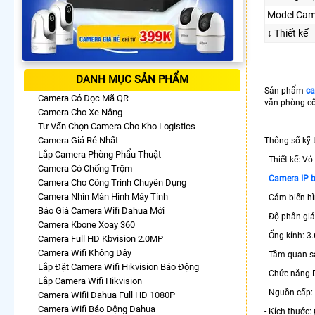
Model Cam
↕️ Thiết kế
DANH MỤC SẢN PHẨM
Sản phẩm
ca
Camera Có Đọc Mã QR
văn phòng cô
Camera Cho Xe Nâng
Tư Vấn Chọn Camera Cho Kho Logistics
Camera Giá Rẻ Nhất
Thông số kỹ 
Lắp Camera Phòng Phẩu Thuật
- Thiết kế: V
Camera Có Chống Trộm
-
Camera IP 
Camera Cho Công Trình Chuyên Dụng
Camera Nhìn Màn Hình Máy Tính
- Cảm biến hì
Báo Giá Camera Wifi Dahua Mới
- Độ phân giả
Camera Kbone Xoay 360
- Ống kính: 
Camera Full HD Kbvision 2.0MP
Camera Wifi Không Dây
- Tầm quan s
Lắp Đặt Camera Wifi Hikvision Báo Động
- Chức năng 
Lắp Camera Wifi Hikvision
- Nguồn cấp:
Camera Wifii Dahua Full HD 1080P
Camera Wifi Báo Động Dahua
- Kích thước