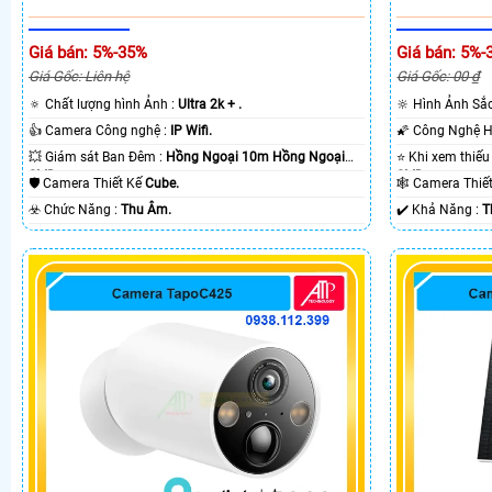
Giá bán: 5%-35%
Giá bán: 5%-
Giá Gốc: Liên hệ
Giá Gốc: 00 ₫
🔅 Chất lượng hình Ảnh :
Ultra 2k + .
🔆 Hình Ảnh Sắ
👍 Camera Công nghệ :
IP Wifi.
💥 Giám sát Ban Đêm :
Hồng Ngoại 10m Hồng Ngoại
SMD.
SMD.
🛡 Camera Thiết Kế
Cube.
🕸️ Camera Thi
️☣️ Chức Năng :
Thu Âm.
️✔️ Khả Năng :
T